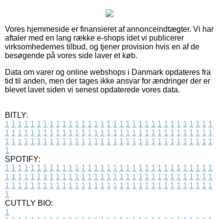
Vores hjemmeside er finansieret af annonceindtægter. Vi har
aftaler med en lang række e-shops idet vi publicerer
virksomhedernes tilbud, og tjener provision hvis en af de
besøgende på vores side laver et køb.
Data om varer og online webshops i Danmark opdateres fra
tid til anden, men der tages ikke ansvar for ændringer der er
blevet lavet siden vi senest opdaterede vores data.
BITLY:
1
1
1
1
1
1
1
1
1
1
1
1
1
1
1
1
1
1
1
1
1
1
1
1
1
1
1
1
1
1
1
1
1
1
1
1
1
1
1
1
1
1
1
1
1
1
1
1
1
1
1
1
1
1
1
1
1
1
1
1
1
1
1
1
1
1
1
1
1
1
1
1
1
1
1
1
1
1
1
1
1
1
1
1
1
1
1
1
1
1
1
1
1
1
1
1
1
1
1
1
SPOTIFY:
1
1
1
1
1
1
1
1
1
1
1
1
1
1
1
1
1
1
1
1
1
1
1
1
1
1
1
1
1
1
1
1
1
1
1
1
1
1
1
1
1
1
1
1
1
1
1
1
1
1
1
1
1
1
1
1
1
1
1
1
1
1
1
1
1
1
1
1
1
1
1
1
1
1
1
1
1
1
1
1
1
1
1
1
1
1
1
1
1
1
1
1
1
1
1
1
1
1
1
1
CUTTLY BIO:
1