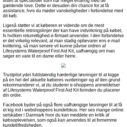
tilses af specialister som har meget erfaring med de
gældende love. Dette er desuden din chance for at få
assistance, hvis du møder vanskeligheder i forbindelse med
dit køb.
Ligeså støtter vi at køberen er vidende om de mest
essentielle retningslinjer der kan have indvirkning på købet,
fx hvilken returrettighed e-firmaet anvender. I den forbindelse
er det virkelig relevant, at man stadig opbevarer ens e-mail
kvittering, så man senere vil kunne påvise ordren af
Lifesystems Waterproof First Aid Kit, uafhængig om man
søger en vare til en dame eller herre.
Trustpilot yder fuldstændig hæderlige løsninger til at kigge
på en hel del aktuelle køberes vurderinger og af den grund
rekommanderer vi, at du studerer e-shoppens anmeldelser
af Lifesystems Waterproof First Aid Kit forinden du placerer
din ordre.
Facebook byder på også flere uafhængige løsninger til at få
et kig ind i webshoppens kundefokus. Her ses mange online
selskaber i Danmark hvor du kan meddele en kritik af
købsoplevelsen, som også kan anvendes til at fornemme
kundetilfredsheden.