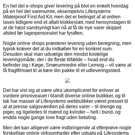
En hel del e-shops giver levering på blot en enkelt hverdag
på en hel del varenumre, eksempelvis Lifesystems
Waterproof First Aid Kit, men det er betinget af at ordren
laves tidligere end et aftalt klokkeslæt, med hensynstagen til
at de højst sandsynligt kan nå at få de nye varer skippet
afsted før lagerpersonalet har fyraften.
Nogle online shops præsterer levering uden beregning, men
typisk kræver det at du indkøber for en konkret sum.
Desuden skal man udvælge den mindst kostelige
leveringsmåde, der i de fleste tilfælde – hvad end du
befinder sig i Køge, Smørumnedre eller Lemvig – vil være at
få fragtfirmaet til at køre din pakke til et udleveringssted.
Det har vist sig at være ultra ukompliceret for enhver at
vurdere prisniveauet i blandt diverse online butikker, og til
tak har masser af Lifesystems webbutikker været presset til
at at presse salgsværdien på deres varer – til drenge og
piger, og ligeledes til mænd og kvinder – helt i bund, og
endda nogle gange love fragt uden betaling.
Men det kan alligevel være indbringende at efterprøve nogle
forskellige online virksomheder efter udsalg på Lifesystems