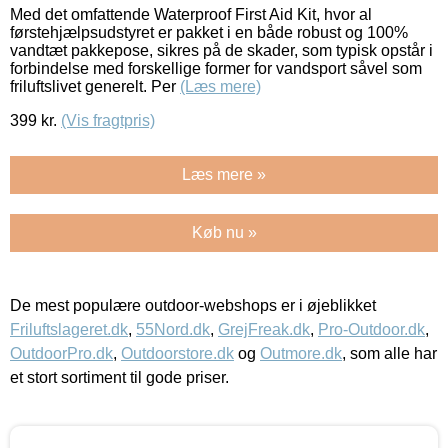
Med det omfattende Waterproof First Aid Kit, hvor al
førstehjælpsudstyret er pakket i en både robust og 100%
vandtæt pakkepose, sikres på de skader, som typisk opstår i
forbindelse med forskellige former for vandsport såvel som
friluftslivet generelt. Per
(Læs mere)
399
kr.
(Vis fragtpris)
Læs mere »
Køb nu »
De mest populære outdoor-webshops er i øjeblikket
Friluftslageret.dk
,
55Nord.dk
,
GrejFreak.dk
,
Pro-Outdoor.dk
,
OutdoorPro.dk
,
Outdoorstore.dk
og
Outmore.dk
, som alle har
et stort sortiment til gode priser.