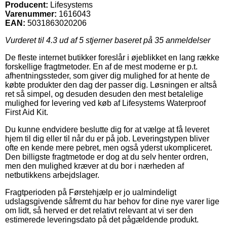
Producent:
Lifesystems
Varenummer:
1616043
EAN:
5031863020206
Vurderet til
4.3
ud af 5 stjerner baseret på
35
anmeldelser
De fleste internet butikker foreslår i øjeblikket en lang række
forskellige fragtmetoder. En af de mest moderne er p.t.
afhentningssteder, som giver dig mulighed for at hente de
købte produkter den dag der passer dig. Løsningen er altså
ret så simpel, og desuden desuden den mest betalelige
mulighed for levering ved køb af Lifesystems Waterproof
First Aid Kit.
Du kunne endvidere beslutte dig for at vælge at få leveret
hjem til dig eller til når du er på job. Leveringstypen bliver
ofte en kende mere pebret, men også yderst ukompliceret.
Den billigste fragtmetode er dog at du selv henter ordren,
men den mulighed kræver at du bor i nærheden af
netbutikkens arbejdslager.
Fragtperioden på Førstehjælp er jo ualmindeligt
udslagsgivende såfremt du har behov for dine nye varer lige
om lidt, så herved er det relativt relevant at vi ser den
estimerede leveringsdato på det pågældende produkt.