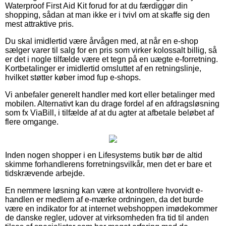
Waterproof First Aid Kit forud for at du færdiggør din
shopping, sådan at man ikke er i tvivl om at skaffe sig den
mest attraktive pris.
Du skal imidlertid være årvågen med, at når en e-shop
sælger varer til salg for en pris som virker kolossalt billig, så
er det i nogle tilfælde være et tegn på en uægte e-forretning.
Kortbetalinger er imidlertid omsluttet af en retningslinje,
hvilket støtter køber imod fup e-shops.
Vi anbefaler generelt handler med kort eller betalinger med
mobilen. Alternativt kan du drage fordel af en afdragsløsning
som fx ViaBill, i tilfælde af at du agter at afbetale beløbet af
flere omgange.
Inden nogen shopper i en Lifesystems butik bør de altid
skimme forhandlerens forretningsvilkår, men det er bare et
tidskrævende arbejde.
En nemmere løsning kan være at kontrollere hvorvidt e-
handlen er medlem af e-mærke ordningen, da det burde
være en indikator for at internet webshoppen imødekommer
de danske regler, udover at virksomheden fra tid til anden