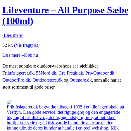
Lifeventure – All Purpose Sæbe
(100ml)
(Læs mere)
52
kr.
(Vis fragtpris)
Læs mere »
Køb nu »
De mest populære outdoor-webshops er i øjeblikket
Friluftslageret.dk
,
55Nord.dk
,
GrejFreak.dk
,
Pro-Outdoor.dk
,
OutdoorPro.dk
,
Outdoorstore.dk
og
Outmore.dk
, som alle har et
stort sortiment til gode priser.
Friluftslageret.dk begyndte tilbage i 1995 i et lille lagerlokale på
Vestfyn. Den gode service, det rigtige grej og den engagerede
tilgang til friluftsliv og det rigtige udstyr gjorde, at butikken
hurtigt voksede og faktisk var de blandt de allerførste, der
kunne tilbyde deres kunder at handle i en reel webshop. Klik