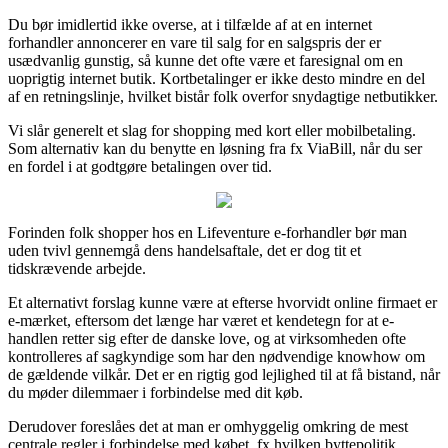
Du bør imidlertid ikke overse, at i tilfælde af at en internet
forhandler annoncerer en vare til salg for en salgspris der er
usædvanlig gunstig, så kunne det ofte være et faresignal om en
uoprigtig internet butik. Kortbetalinger er ikke desto mindre en del
af en retningslinje, hvilket bistår folk overfor snydagtige netbutikker.
Vi slår generelt et slag for shopping med kort eller mobilbetaling.
Som alternativ kan du benytte en løsning fra fx ViaBill, når du ser
en fordel i at godtgøre betalingen over tid.
Forinden folk shopper hos en Lifeventure e-forhandler bør man
uden tvivl gennemgå dens handelsaftale, det er dog tit et
tidskrævende arbejde.
Et alternativt forslag kunne være at efterse hvorvidt online firmaet er
e-mærket, eftersom det længe har været et kendetegn for at e-
handlen retter sig efter de danske love, og at virksomheden ofte
kontrolleres af sagkyndige som har den nødvendige knowhow om
de gældende vilkår. Det er en rigtig god lejlighed til at få bistand, når
du møder dilemmaer i forbindelse med dit køb.
Derudover foreslåes det at man er omhyggelig omkring de mest
centrale regler i forbindelse med købet, fx hvilken byttepolitik