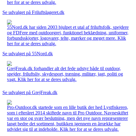
her for at se deres udvalg.
Se udvalget på Friluftslageret.dk
55Nord.dk har siden 2003 hjulpet et utal af friluftsfolk, spejdere
og FDFere med outdoorgrej, funktionel beklædning, uniformer,
forbundsskjorter, logovarer, telte, mærker og meget mere. Klik
her for at se deres udvalg.
Se udvalget på 55Nord.dk
GrejFreak.dk forhandler alt det fede udstyr både til outdoor,
spejder, friluftsliv, skydesport, træning, militær, jagt, politi og
vagt. Klik her for at se deres udvalg.
Se udvalget på GrejFreak.dk
Pro-Outdoor.dk startede som en lille butik der hed Lystfiskeren,
som i efteråret 2014 skiftede navn til Pro Outdoor. Navneskiftet
var en stor og svær beslutning, men det nye navn repræsenterer
langt bedre det sortiment, butikken igennem en årrække har
udvidet sig til at indeholde. Klik her for at se deres udvalg.