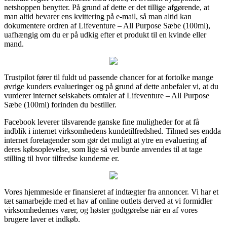
netshoppen benytter. På grund af dette er det tillige afgørende, at
man altid bevarer ens kvittering på e-mail, så man altid kan
dokumentere ordren af Lifeventure – All Purpose Sæbe (100ml),
uafhængig om du er på udkig efter et produkt til en kvinde eller
mand.
Trustpilot fører til fuldt ud passende chancer for at fortolke mange
øvrige kunders evalueringer og på grund af dette anbefaler vi, at du
vurderer internet selskabets omtaler af Lifeventure – All Purpose
Sæbe (100ml) forinden du bestiller.
Facebook leverer tilsvarende ganske fine muligheder for at få
indblik i internet virksomhedens kundetilfredshed. Tilmed ses endda
internet foretagender som gør det muligt at ytre en evaluering af
deres købsoplevelse, som lige så vel burde anvendes til at tage
stilling til hvor tilfredse kunderne er.
Vores hjemmeside er finansieret af indtægter fra annoncer. Vi har et
tæt samarbejde med et hav af online outlets derved at vi formidler
virksomhedernes varer, og høster godtgørelse når en af vores
brugere laver et indkøb.