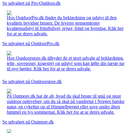
Se udvalget på Pro-Outdoor.dk
Hos OutdoorPro.dk finder du beklædning og udstyr til den
kvalitets bevidste bruger. De leverer gennemtestet
kvalitetsudstyr til friluftslivet, rejser, fritid og hverdag. Klik her
for at se deres udvalg.
Se udvalget på OutdoorPro.dk
Hos Outdoorstore.dk tilbyder de et stort udvalg af beklædning,
telte, soveposer, kogegrej og udstyr som kan løfte din næste tur
til nye højder. Klik her for at se deres udvalg.
Se udvalget på Outdoorstore.dk
På Outmore.dk har de alt, hvad du skal bruge til små og store
outdoor oplevelser, om du så skal på vandretur i Norges barske
natur, en cykeltur op af Himmelbjerget eller sove under åben
himmel en lys sommernat. Klik her for at se deres udvalg.
Se udvalget på Outmore.dk