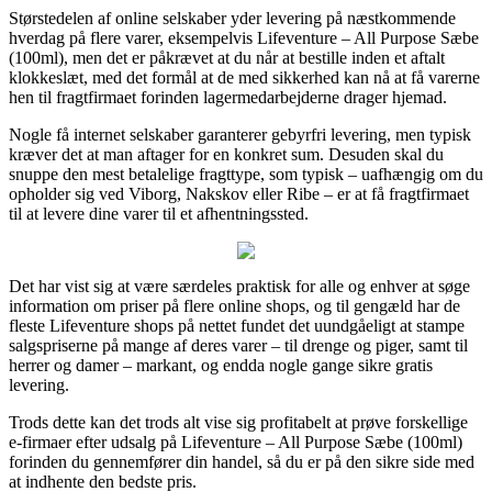
Størstedelen af online selskaber yder levering på næstkommende
hverdag på flere varer, eksempelvis Lifeventure – All Purpose Sæbe
(100ml), men det er påkrævet at du når at bestille inden et aftalt
klokkeslæt, med det formål at de med sikkerhed kan nå at få varerne
hen til fragtfirmaet forinden lagermedarbejderne drager hjemad.
Nogle få internet selskaber garanterer gebyrfri levering, men typisk
kræver det at man aftager for en konkret sum. Desuden skal du
snuppe den mest betalelige fragttype, som typisk – uafhængig om du
opholder sig ved Viborg, Nakskov eller Ribe – er at få fragtfirmaet
til at levere dine varer til et afhentningssted.
Det har vist sig at være særdeles praktisk for alle og enhver at søge
information om priser på flere online shops, og til gengæld har de
fleste Lifeventure shops på nettet fundet det uundgåeligt at stampe
salgspriserne på mange af deres varer – til drenge og piger, samt til
herrer og damer – markant, og endda nogle gange sikre gratis
levering.
Trods dette kan det trods alt vise sig profitabelt at prøve forskellige
e-firmaer efter udsalg på Lifeventure – All Purpose Sæbe (100ml)
forinden du gennemfører din handel, så du er på den sikre side med
at indhente den bedste pris.