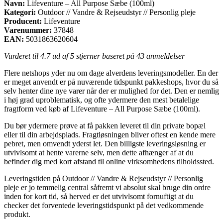
Navn:
Lifeventure – All Purpose Sæbe (100ml)
Kategori:
Outdoor // Vandre & Rejseudstyr // Personlig pleje
Producent:
Lifeventure
Varenummer:
37848
EAN:
5031863620604
Vurderet til
4.7
ud af 5 stjerner baseret på
43
anmeldelser
Flere netshops yder nu om dage alverdens leveringsmodeller. En der
er meget anvendt er på nuværende tidspunkt pakkeshops, hvor du så
selv henter dine nye varer når der er mulighed for det. Den er nemlig
i høj grad uproblematisk, og ofte ydermere den mest betalelige
fragtform ved køb af Lifeventure – All Purpose Sæbe (100ml).
Du bør ydermere prøve at få pakken leveret til din private bopæl
eller til din arbejdsplads. Fragtløsningen bliver oftest en kende mere
pebret, men omvendt yderst let. Den billigste leveringsløsning er
utvivlsomt at hente varerne selv, men dette afhænger af at du
befinder dig med kort afstand til online virksomhedens tilholdssted.
Leveringstiden på Outdoor // Vandre & Rejseudstyr // Personlig
pleje er jo temmelig central såfremt vi absolut skal bruge din ordre
inden for kort tid, så herved er det utvivlsomt fornuftigt at du
checker det forventede leveringstidspunkt på det vedkommende
produkt.