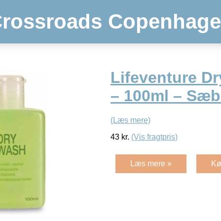
rossroads Copenhag
Lifeventure D
– 100ml – Sæb
(Læs mere)
43
kr.
(Vis fragtpris)
Læs mere »
Kø