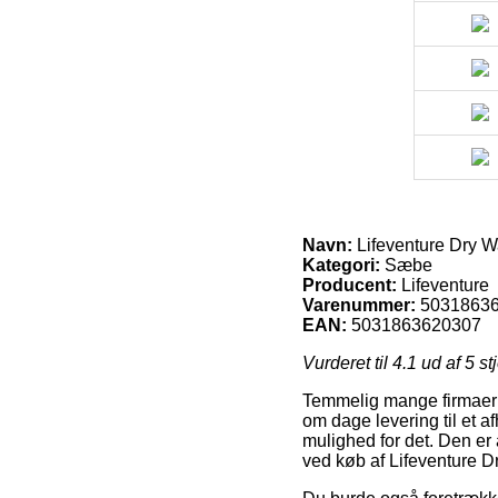
Navn:
Lifeventure Dry 
Kategori:
Sæbe
Producent:
Lifeventure
Varenummer:
5031863
EAN:
5031863620307
Vurderet til
4.1
ud af 5 st
Temmelig mange firmaer p
om dage levering til et afh
mulighed for det. Den er 
ved køb af Lifeventure 