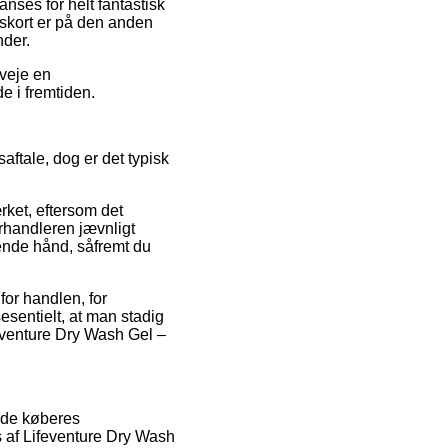
nses for helt fantastisk
gskort er på den anden
nder.
rveje en
e i fremtiden.
ftale, dog er det typisk
rket, eftersom det
forhandleren jævnligt
lpende hånd, såfremt du
for handlen, for
sesentielt, at man stadig
eventure Dry Wash Gel –
ende køberes
s af Lifeventure Dry Wash