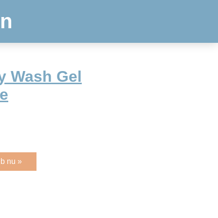
en
ry Wash Gel
e
b nu »