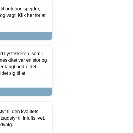
il outdoor, spejder,
 og vagt. Klik her for at
d Lystfiskeren, som i
neskiftet var en stor og
r langt bedre det
et sig til at
r til den kvalitets
dstyr til friluftslivet,
udvalg.