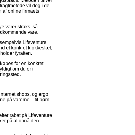
ejdsplads. Metoden bliver
fragtmetode vil dog i de
 af online firmaets
e varer straks, så
 vedkommende vare.
ksempelvis Lifeventure
nd et konkret klokkeslæt,
older fyraften.
ndkøbes for en konkret
yldigt om du er i
eringssted.
 internet shops, og ergo
ne på varerne – til børn
.
efter rabat på Lifeventure
ker på at opnå den