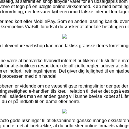
elig, at såfremt en shop tilbyder varer for en udsalgspris som a
te være et tegn på en uægte online virksomhed. Køb med betalin
forordning, der forsvarer køberen imod falske internet foretage
dler med kort eller MobilePay. Som en anden løsning kan du ove
ksempelvis ViaBill, forudsat du ønsker at afbetale betalingen ud
Lifeventure webshop kan man faktisk granske deres forretningsa
 være at bemærke hvorvidt internet butikken er tilsluttet e-mæ
i for at e-butikken respekterer de officielle regler, udover at e-
 er indført i retningslinjerne. Det giver dig lejlighed til en hjæ
 i processen med din handel.
 køberen er vidende om de væsentligste retningslinjer der gælder 
gsrettighed e-handlen tilsikrer. I relation til det er det også es
mail, således man en anden gang vil kunne bevise købet af Lif
u er på indkøb til en dame eller herre.
e facto gode løsninger til at eksaminere ganske mange eksister
und er det at foretrække, at du udforsker online firmaets rating