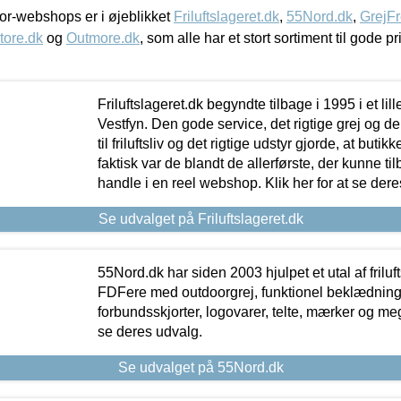
r-webshops er i øjeblikket
Friluftslageret.dk
,
55Nord.dk
,
GrejFr
tore.dk
og
Outmore.dk
, som alle har et stort sortiment til gode pr
Friluftslageret.dk begyndte tilbage i 1995 i et lil
Vestfyn. Den gode service, det rigtige grej og 
til friluftsliv og det rigtige udstyr gjorde, at buti
faktisk var de blandt de allerførste, der kunne ti
handle i en reel webshop. Klik her for at se dere
Se udvalget på Friluftslageret.dk
55Nord.dk har siden 2003 hjulpet et utal af friluf
FDFere med outdoorgrej, funktionel beklædning,
forbundsskjorter, logovarer, telte, mærker og meg
se deres udvalg.
Se udvalget på 55Nord.dk