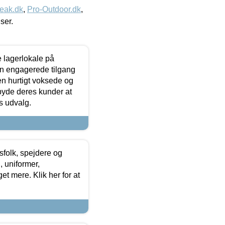
eak.dk
,
Pro-Outdoor.dk
,
iser.
le lagerlokale på
den engagerede tilgang
kken hurtigt voksede og
lbyde deres kunder at
s udvalg.
tsfolk, spejdere og
 uniformer,
et mere. Klik her for at