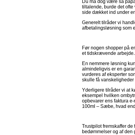
Du må dog være så påpass
tiltalende, burde det of
side dækket ind under en 
Generelt tilråder vi han
afbetalingsløsning som e
Før nogen shopper på en 
et tidskrævende arbejde.
En nemmere løsning kunne
almindeligvis er en garant
vurderes af eksperter som
skulle få vanskeligheder
Yderligere tilråder vi at
eksempel hvilken ombytnin
opbevarer ens faktura e-
100ml – Sæbe, hvad end d
Trustpilot fremskaffer d
bedømmelser og af den gr