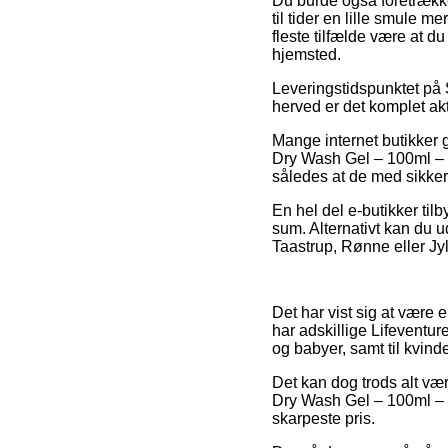
Du burde også foretrække 
til tider en lille smule 
fleste tilfælde være at d
hjemsted.
Leveringstidspunktet på S
herved er det komplet ak
Mange internet butikker 
Dry Wash Gel – 100ml – S
således at de med sikker
En hel del e-butikker til
sum. Alternativt kan du u
Taastrup, Rønne eller Jyll
Det har vist sig at være e
har adskillige Lifeventur
og babyer, samt til kvind
Det kan dog trods alt vær
Dry Wash Gel – 100ml – 
skarpeste pris.