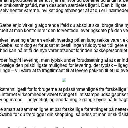
at få produkterne sendt hjem til hvor du bor eller ud til din arb
mere omkostningsfuld, men desuden særdeles ligetil. Den billigste 
u selv henter varerne, hvilket dog afhænger af at du er i nærheden
æbe er jo virkelig afgørende ifald du absolut skal bruge dine ny
tuelt at man kontrollerer den forventede leveringsdato på den
giver levering efter en enkelt hverdag på en lang række varer, e
æbe, som dog er forudsat at bestillingen fuldbyrdes tidligere e
hed kan nå at få de nye varer afsendt forinden pakkepersonalet h
byder fragtfri levering, men typisk under forudsætning af at der i
dvælge den prisbilligste mulighed for levering, der typisk – ligeg
inge – vil være at få fragtfirmaet til at levere pakken til et udlev
kstremt ligetil for forbrugerne at prissammenligne fra forskellige
e internet virksomheder været tvunget til at stampe udsalgspriser
er og mænd – betydeligt, og endda nogle gange byde på fri fragt
e smart at sammenligne et par forskellige forretninger på nettet 
Sæbe før du færdiggør din shopping, således at man er skråsik