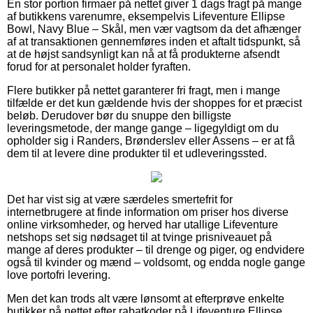
En stor portion firmaer på nettet giver 1 dags fragt på mange
af butikkens varenumre, eksempelvis Lifeventure Ellipse
Bowl, Navy Blue – Skål, men vær vagtsom da det afhænger
af at transaktionen gennemføres inden et aftalt tidspunkt, så
at de højst sandsynligt kan nå at få produkterne afsendt
forud for at personalet holder fyraften.
Flere butikker på nettet garanterer fri fragt, men i mange
tilfælde er det kun gældende hvis der shoppes for et præcist
beløb. Derudover bør du snuppe den billigste
leveringsmetode, der mange gange – ligegyldigt om du
opholder sig i Randers, Brønderslev eller Assens – er at få
dem til at levere dine produkter til et udleveringssted.
Det har vist sig at være særdeles smertefrit for
internetbrugere at finde information om priser hos diverse
online virksomheder, og herved har utallige Lifeventure
netshops set sig nødsaget til at tvinge prisniveauet på
mange af deres produkter – til drenge og piger, og endvidere
også til kvinder og mænd – voldsomt, og endda nogle gange
love portofri levering.
Men det kan trods alt være lønsomt at efterprøve enkelte
butikker på nettet efter rabatkoder på Lifeventure Ellipse