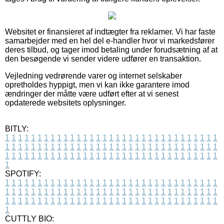
Websitet er finansieret af indtægter fra reklamer. Vi har faste
samarbejder med en hel del e-handler hvor vi markedsfører
deres tilbud, og tager imod betaling under forudsætning af at
den besøgende vi sender videre udfører en transaktion.
Vejledning vedrørende varer og internet selskaber
opretholdes hyppigt, men vi kan ikke garantere imod
ændringer der måtte være udført efter at vi senest
opdaterede websitets oplysninger.
BITLY:
1
1
1
1
1
1
1
1
1
1
1
1
1
1
1
1
1
1
1
1
1
1
1
1
1
1
1
1
1
1
1
1
1
1
1
1
1
1
1
1
1
1
1
1
1
1
1
1
1
1
1
1
1
1
1
1
1
1
1
1
1
1
1
1
1
1
1
1
1
1
1
1
1
1
1
1
1
1
1
1
1
1
1
1
1
1
1
1
1
1
1
1
1
1
1
1
1
1
1
1
SPOTIFY:
1
1
1
1
1
1
1
1
1
1
1
1
1
1
1
1
1
1
1
1
1
1
1
1
1
1
1
1
1
1
1
1
1
1
1
1
1
1
1
1
1
1
1
1
1
1
1
1
1
1
1
1
1
1
1
1
1
1
1
1
1
1
1
1
1
1
1
1
1
1
1
1
1
1
1
1
1
1
1
1
1
1
1
1
1
1
1
1
1
1
1
1
1
1
1
1
1
1
1
1
CUTTLY BIO: