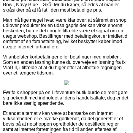
Bowl, Navy Blue – Skål før du køber, således at man er
skråsikker på at få fat i den mest betalelige pris.
Man må lige meget hvad være klar over, at såfremt en shop
udlover produkter for en udsalgspris der kan virke enormt
beskeden, burde det i nogle tilfælde være et signal om en
uægte webshop. Bestillinger med betalingskort er imidlertid
omfattet af en foranstaltning, hvilket beskytter køber imod
uægte internet forhandlere.
Vi anbefaler kortbetalinger eller betalinger med mobilen.
Som en anden løsning kunne du overveje en løsning fra fx
ViaBill, i tilfælde af at du higer efter at afbetale regningen
over et længere tidsrum.
Før folk shopper på en Lifeventure butik burde de reelt gøre
sig bekendt med indholdet af dens handelsaftale, dog er det
bare ikke særlig spændende.
Et andet alternativ kan være at bemærke om internet
virksomheden er e-mærke godkendt, da det generelt er et
bevis på at netshoppen opretholder de opstillede regler,
samt at internet forretningen fra tid til anden efterses af