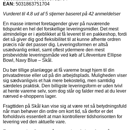
EAN:
5031863751704
Vurderet til
4.8
ud af 5 stjerner baseret på
42
anmeldelser
En masse internet foretagender giver på nuværende
tidspunkt en hel del forskellige leveringsmidler. Det mest
almindelige er i øjeblikket at få leveret til en pakkeshop, fordi
det så giver dig god fleksibilitet til at kunne afhente ordren
præcis når det passer dig. Leveringsformen er altså
usædvanlig enkel, samt oftest ydermere den mest
prisbevidste leveringsmåde ved køb af Lifeventure Ellipse
Bowl, Navy Blue – Skål.
Du bør tillige planlægge at få varerne bragt hjem til din
privatadresse eller ud på din arbejdsplads. Muligheden viser
sig sædvanligvis et hak mere bekostelig, men samtidig
særdeles praktisk. Den billigste leveringsform er uden tvivl
at hente varerne selv, som dog står og falder med at du lever
nærved e-shoppens lager.
Fragttiden på Skål kan vise sig at være ret så betydningsfuld
når man behøver din ordre om kort tid, så derfor er det
forholdsvis essentielt at man kontrollerer tidshorisonten for
levering ved den aktuelle vare.