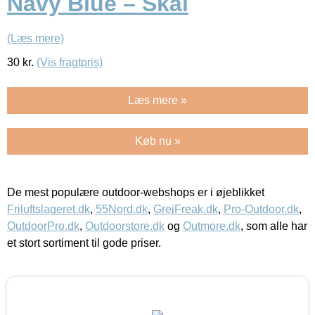
Navy Blue – Skål
(Læs mere)
30
kr.
(Vis fragtpris)
Læs mere »
Køb nu »
De mest populære outdoor-webshops er i øjeblikket
Friluftslageret.dk
,
55Nord.dk
,
GrejFreak.dk
,
Pro-Outdoor.dk
,
OutdoorPro.dk
,
Outdoorstore.dk
og
Outmore.dk
, som alle har
et stort sortiment til gode priser.