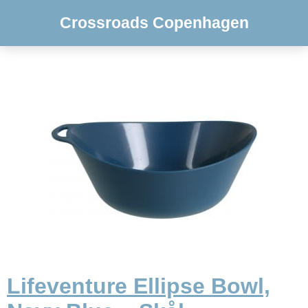
Crossroads Copenhagen
Lifeventure Ellipse Bowl,