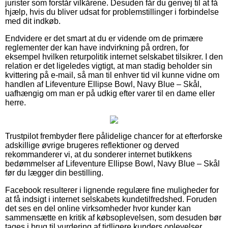
jurister som forstår vilkårene. Desuden får du genvej til at få
hjælp, hvis du bliver udsat for problemstillinger i forbindelse
med dit indkøb.
Endvidere er det smart at du er vidende om de primære
reglementer der kan have indvirkning på ordren, for
eksempel hvilken returpolitik internet selskabet tilsikrer. I den
relation er det ligeledes vigtigt, at man stadig beholder sin
kvittering på e-mail, så man til enhver tid vil kunne vidne om
handlen af Lifeventure Ellipse Bowl, Navy Blue – Skål,
uafhængig om man er på udkig efter varer til en dame eller
herre.
Trustpilot frembyder flere pålidelige chancer for at efterforske
adskillige øvrige brugeres reflektioner og derved
rekommanderer vi, at du sonderer internet butikkens
bedømmelser af Lifeventure Ellipse Bowl, Navy Blue – Skål
før du lægger din bestilling.
Facebook resulterer i lignende regulære fine muligheder for
at få indsigt i internet selskabets kundetilfredshed. Foruden
det ses en del online virksomheder hvor kunder kan
sammensætte en kritik af købsoplevelsen, som desuden bør
tages i brug til vurdering af tidligere kunders oplevelser.