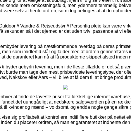
e dig for at vælge at få udbragt hjem til dig selv eller til dit ar
t en kende mere omkostningsfuld, men ydermere temmelig bekvem
tid være selv at hente ordren, som dog betinges af at du opholder
Outdoor // Vandre & Rejseudstyr // Personlig pleje kan være vir
å sekunder, så i det øjemed er det uden tvivl passende at vi eft
frembyder levering på næstkommende hverdag på deres primære
men som imidlertid står og falder med at ordren gennemføres i
 at de garanteret kan nå at få produkterne skippet afsted inden m
ilbyder gebyrfri levering, men i de fleste tilfælde er det så præm
tivt burde man tage den mest prisbevidste leveringstype, der oft
ed, Nakskov eller Aars – vil blive at få dem til at bringe produk
enhver at finde de laveste priser fra forskellige internet varehuse
r fundet det uundgåeligt at nedskære salgsværdien på en række a
 til kvinder og mænd – voldsomt, og endda nogle gange sikre por
se sig profitabelt at kontrollere indtil flere butikker på nettet e
nden du placerer ordren, så man er garanteret at indhente den l