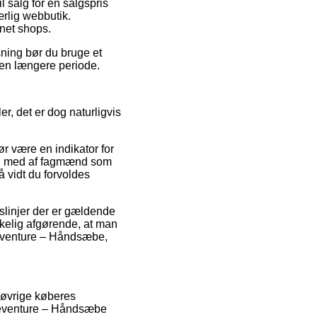
l salg for en salgspris
ærlig webbutik.
rnet shops.
sning bør du bruge et
r en længere periode.
, det er dog naturligvis
ør være en indikator for
syn med af fagmænd som
å vidt du forvoldes
linjer der er gældende
irkelig afgørende, at man
ifeventure – Håndsæbe,
 øvrige køberes
ifeventure – Håndsæbe