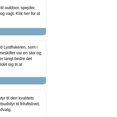
il outdoor, spejder,
 og vagt. Klik her for at
d Lystfiskeren, som i
neskiftet var en stor og
r langt bedre det
et sig til at
r til den kvalitets
dstyr til friluftslivet,
udvalg.