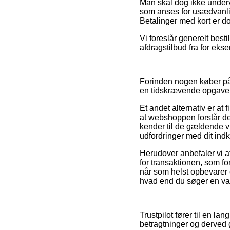
Man skal dog ikke undervur
som anses for usædvanlig
Betalinger med kort er do
Vi foreslår generelt bes
afdragstilbud fra for eks
Forinden nogen køber på 
en tidskrævende opgave
Et andet alternativ er at 
at webshoppen forstår de
kender til de gældende vi
udfordringer med dit ind
Herudover anbefaler vi 
for transaktionen, som for
når som helst opbevarer 
hvad end du søger en vare
Trustpilot fører til en 
betragtninger og derved 