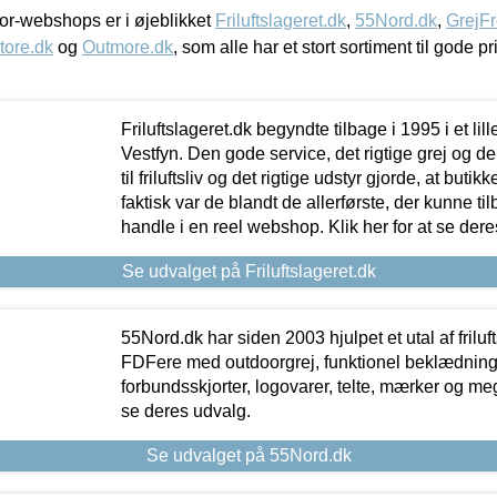
r-webshops er i øjeblikket
Friluftslageret.dk
,
55Nord.dk
,
GrejFr
tore.dk
og
Outmore.dk
, som alle har et stort sortiment til gode pr
Friluftslageret.dk begyndte tilbage i 1995 i et lil
Vestfyn. Den gode service, det rigtige grej og 
til friluftsliv og det rigtige udstyr gjorde, at buti
faktisk var de blandt de allerførste, der kunne ti
handle i en reel webshop. Klik her for at se dere
Se udvalget på Friluftslageret.dk
55Nord.dk har siden 2003 hjulpet et utal af friluf
FDFere med outdoorgrej, funktionel beklædning,
forbundsskjorter, logovarer, telte, mærker og meg
se deres udvalg.
Se udvalget på 55Nord.dk