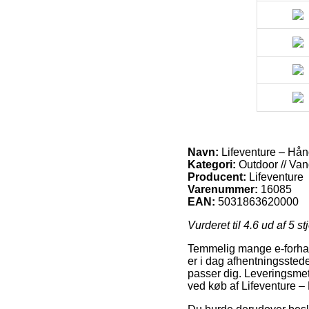
Navn:
Lifeventure – Hå
Kategori:
Outdoor // Van
Producent:
Lifeventure
Varenummer:
16085
EAN:
5031863620000
Vurderet til
4.6
ud af 5 st
Temmelig mange e-forhand
er i dag afhentningssteder
passer dig. Leveringsmet
ved køb af Lifeventure 