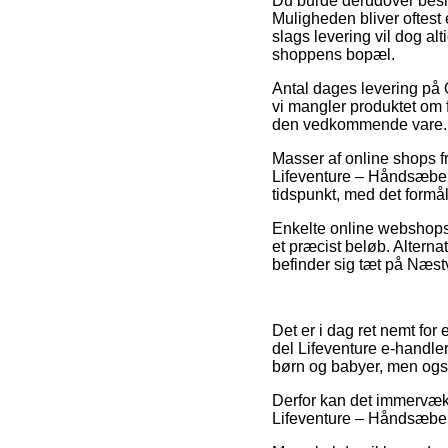
Du burde derudover beslutt
Muligheden bliver oftes
slags levering vil dog al
shoppens bopæl.
Antal dages levering på 
vi mangler produktet om f
den vedkommende vare.
Masser af online shops 
Lifeventure – Håndsæbe, 
tidspunkt, med det formål
Enkelte online webshops t
et præcist beløb. Alterna
befinder sig tæt på Næstv
Det er i dag ret nemt for 
del Lifeventure e-handle
børn og babyer, men også
Derfor kan det immervæk vi
Lifeventure – Håndsæbe i