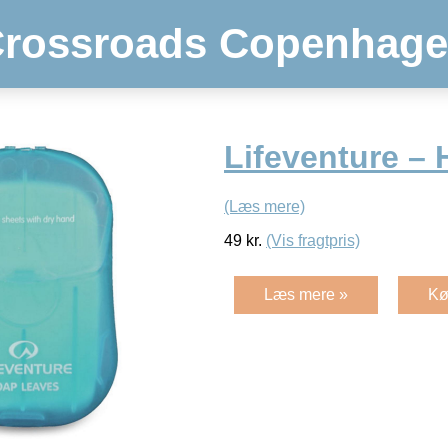
rossroads Copenhag
Lifeventure –
(Læs mere)
49
kr.
(Vis fragtpris)
Læs mere »
Kø