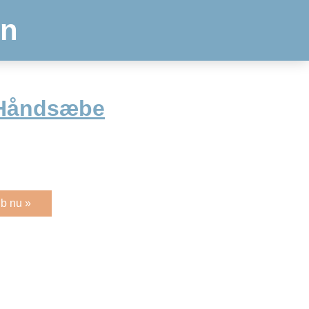
en
 Håndsæbe
b nu »