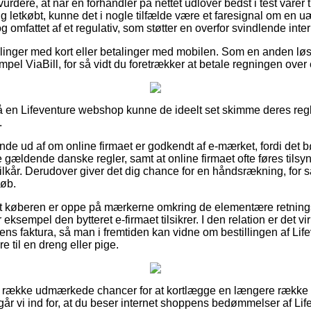
dere, at når en forhandler på nettet udlover bedst i test varer ti
 letkøbt, kunne det i nogle tilfælde være et faresignal om en u
g omfattet af et regulativ, som støtter en overfor svindlende inte
tillinger med kort eller betalinger med mobilen. Som en anden lø
empel ViaBill, for så vidt du foretrækker at betale regningen ove
en Lifeventure webshop kunne de ideelt set skimme deres regler
.
finde ud af om online firmaet er godkendt af e-mærket, fordi det b
 gældende danske regler, samt at online firmaet ofte føres til
lkår. Derudover giver det dig chance for en håndsrækning, for s
køb.
at køberen er oppe på mærkerne omkring de elementære retnings
 eksempel den bytteret e-firmaet tilsikrer. I den relation er det v
ens faktura, så man i fremtiden kan vidne om bestillingen af L
 til en dreng eller pige.
lang række udmærkede chancer for at kortlægge en længere række
går vi ind for, at du beser internet shoppens bedømmelser af L