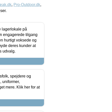
eak.dk
,
Pro-Outdoor.dk
,
iser.
le lagerlokale på
den engagerede tilgang
kken hurtigt voksede og
lbyde deres kunder at
s udvalg.
tsfolk, spejdere og
 uniformer,
et mere. Klik her for at