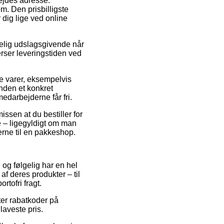
bejdes adresse.
. Den prisbilligste
 dig lige ved online
kelig udslagsgivende når
erser leveringstiden ved
 varer, eksempelvis
nden et konkret
edarbejderne får fri.
issen at du bestiller for
e – ligegyldigt om man
terne til en pakkeshop.
, og følgelig har en hel
f deres produkter – til
tofri fragt.
fter rabatkoder på
aveste pris.