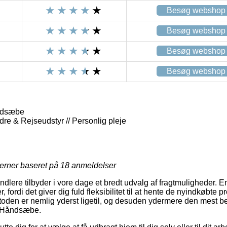
Besøg webshop
Besøg webshop
Besøg webshop
Besøg webshop
ndsæbe
dre & Rejseudstyr // Personlig pleje
jerner baseret på
18
anmeldelser
lere tilbyder i vore dage et bredt udvalg af fragtmuligheder. E
, fordi det giver dig fuld fleksibilitet til at hente de nyindkøbte
oden er nemlig yderst ligetil, og desuden ydermere den mest be
– Håndsæbe.