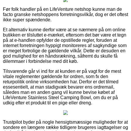
Før folk handler på en LifeVenture netshop kunne man de
facto granske netshoppens forretningsvilkår, dog er det oftest
ikke super spændende.
Et alternativ kunne derfor være at se nærmere på om online
butikken er tilsluttet e-mærket, eftersom det bør være et tegn
på at e-handlen opfylder de opstillede regler, foruden at
internet forretningen hyppigt monitoreres af sagkyndige som
er meget fortrolige de gældende vilkår. Dette er desuden en
god mulighed for en håndsrækning, såfremt du skulle få
dilemmaer i forbindelse med dit køb.
Tilsvarende går vi ind for at kunden er på vagt for de mest
vitale reglementer gældende for ordren, som fx den
returpolitik online virksomheden har. Derfor er det tilmed
essesentielt, at man stadigvæk bevarer ens ordremail,
således man en anden gang vil kunne bevise købet af
LifeVenture Stainless Steel Camping Bowl, om du er på
udkig efter et produkt til en pige eller dreng.
Trustpilot byder på nogle hensigtsmæssige muligheder for at
sondere en længere række tidligere brugeres iagttagelser og