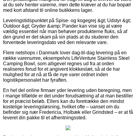
at du selv henter varerne, men dette kræver at du har bopæl
med kort afstand til online butikkens lager.
Leveringstidspunktet på Spise- og kogegrej &gt; Udstyr &gt;
Outdoor &gt; Gryder &amp; Pander kan vise sig at være
vældig essentiel når man behøver produkterne fluks, så af
den grund er det skam på sin plads at du studerer den
forventede leveringsdato ved den relevante vare.
Flere netshops i Danmark lover dag-til-dag levering på en
række varenumre, eksempelvis LifeVenture Stainless Steel
Camping Bowl, som alligevel regnes ud fra at orden
realiseres forud for et angivent klokkeslæt, så at de har
mulighed for at nå at få de nye varer ordnet inden
logistikpersonalet har fyraften.
En hel del online firmaer yder levering uden beregning, men
i mange tilfælde er det under forudsætning af at man bestiller
for et præcist beløb. Ellers kan du foretrække den mindst
kostelige leveringsløsning, hvilket ofte – uanset om du
befinder sig nær Fredericia, Holbæk eller Grindsted – er at få
leveret din pakke til et afhentningssted.