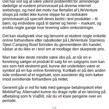
Det har vist sig at være yderst problemfrit for almindelige
dødelige at vurdere prisniveauet på diverse internet
webshops, og med det motiv har flertallet af LifeVenture
shops på nettet ikke kunne slippe for at nedskære
prisniveauet på specielt deres bedst i test produkter – til
børn, og endvidere også til damer og herrer – markant, og
endda nogle gange love levering uden omkostninger.
Det kan stadigvæk vise sig lønsomt at studere nogle enkelte
online forhandlere efter rabatkoder på LifeVenture Stainless
Steel Camping Bowl forinden du gennemfører din handel,
sådan at du ikke er i tvivl om at modtage den skarpeste pris.
Man bør ikke desto mindre være obs på, at når en e-
forretning sælger et produkt til salg for en salgspris som kan
ses som helt ekstremt god, kunne det undertiden være et
symbol på en fup online forretning. Kortkøb er på den anden
side omfavnet af et regelsæt, som assisterer dig som køber
imod svindlende forhandlere på nettet.
Generelt går vi ind for køb med gængse betalingskort eller
MobilePay. Alternativt kunne du drage nytte af en løsning på
afbetaling som fx ViaBill, når du vil klare pengene over en
periode.