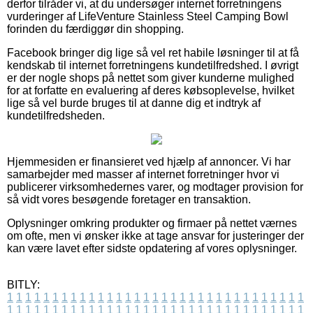
derfor tilråder vi, at du undersøger internet forretningens
vurderinger af LifeVenture Stainless Steel Camping Bowl
forinden du færdiggør din shopping.
Facebook bringer dig lige så vel ret habile løsninger til at få
kendskab til internet forretningens kundetilfredshed. I øvrigt
er der nogle shops på nettet som giver kunderne mulighed
for at forfatte en evaluering af deres købsoplevelse, hvilket
lige så vel burde bruges til at danne dig et indtryk af
kundetilfredsheden.
Hjemmesiden er finansieret ved hjælp af annoncer. Vi har
samarbejder med masser af internet forretninger hvor vi
publicerer virksomhedernes varer, og modtager provision for
så vidt vores besøgende foretager en transaktion.
Oplysninger omkring produkter og firmaer på nettet værnes
om ofte, men vi ønsker ikke at tage ansvar for justeringer der
kan være lavet efter sidste opdatering af vores oplysninger.
BITLY:
1
1
1
1
1
1
1
1
1
1
1
1
1
1
1
1
1
1
1
1
1
1
1
1
1
1
1
1
1
1
1
1
1
1
1
1
1
1
1
1
1
1
1
1
1
1
1
1
1
1
1
1
1
1
1
1
1
1
1
1
1
1
1
1
1
1