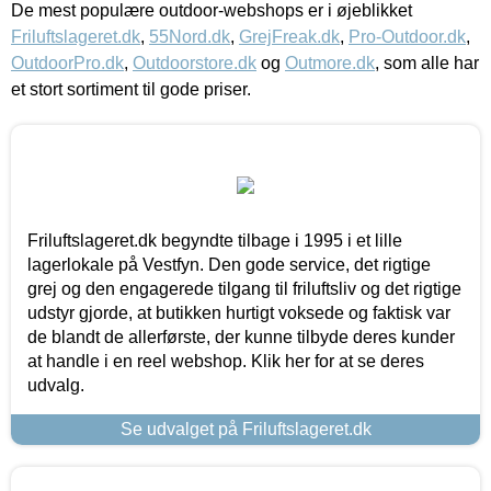
De mest populære outdoor-webshops er i øjeblikket
Friluftslageret.dk
,
55Nord.dk
,
GrejFreak.dk
,
Pro-Outdoor.dk
,
OutdoorPro.dk
,
Outdoorstore.dk
og
Outmore.dk
, som alle har
et stort sortiment til gode priser.
Friluftslageret.dk begyndte tilbage i 1995 i et lille
lagerlokale på Vestfyn. Den gode service, det rigtige
grej og den engagerede tilgang til friluftsliv og det rigtige
udstyr gjorde, at butikken hurtigt voksede og faktisk var
de blandt de allerførste, der kunne tilbyde deres kunder
at handle i en reel webshop. Klik her for at se deres
udvalg.
Se udvalget på Friluftslageret.dk