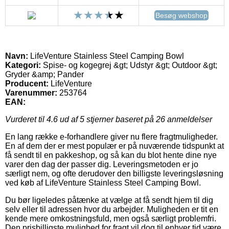
Besøg webshop
Navn:
LifeVenture Stainless Steel Camping Bowl
Kategori:
Spise- og kogegrej &gt; Udstyr &gt; Outdoor &gt;
Gryder &amp; Pander
Producent:
LifeVenture
Varenummer:
253764
EAN:
Vurderet til
4.6
ud af 5 stjerner baseret på
26
anmeldelser
En lang række e-forhandlere giver nu flere fragtmuligheder.
En af dem der er mest populær er på nuværende tidspunkt at
få sendt til en pakkeshop, og så kan du blot hente dine nye
varer den dag der passer dig. Leveringsmetoden er jo
særligt nem, og ofte derudover den billigste leveringsløsning
ved køb af LifeVenture Stainless Steel Camping Bowl.
Du bør ligeledes påtænke at vælge at få sendt hjem til dig
selv eller til adressen hvor du arbejder. Muligheden er tit en
kende mere omkostningsfuld, men også særligt problemfri.
Den prisbilligste mulighed for fragt vil dog til enhver tid være