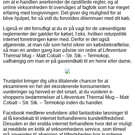
om at e-handlen anerkender de opstillede regler, og at
online virksomheden tit overvåges af fagfolk som har meget
erfaring med lovgivningen. Det giver dig mulighed for at
blive hjulpet, for så vidt du forvoldes dilemmaer med dit køb.
Ligeså er det fornuftigt at du er på vagt for de væsentligste
reglementer der gælder for købet, f.eks. hvilken returpolitik
internet forretningen kører med. Derfor er det også
afgørende, at man når som helst sikrer sin købsbekræftelse,
så man en anden gang kan påvise sin ordre af Lifeventure
Thermal Mug – Matt Cobalt – Str. Stk. – Termokop,
uafhængig om man er på gaveindkøb til en herre eller dame.
Trustpilot bringer dig ultra tiltalende chancer for at
eksaminere en hel del eksisterende konsumenters
vurderinger og herved er det smart, at du vurderer e-
shoppens bedømmelser af Lifeventure Thermal Mug – Matt
Cobalt – Str. Stk. – Termokop inden du handler.
Facebook medfører endvidere altid fantastiske løsninger til
at få kendskab til internet forhandlerens kundetilfredshed.
Desuden er der endda internet forhandlere hvor det er muligt
at meddele en kritik af virksomhedens service, som tilmed
må anvendes til afvejning af tilfredsheden hos kunderne.