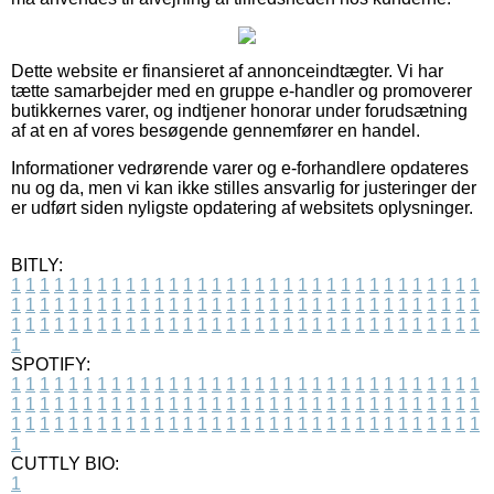
Dette website er finansieret af annonceindtægter. Vi har
tætte samarbejder med en gruppe e-handler og promoverer
butikkernes varer, og indtjener honorar under forudsætning
af at en af vores besøgende gennemfører en handel.
Informationer vedrørende varer og e-forhandlere opdateres
nu og da, men vi kan ikke stilles ansvarlig for justeringer der
er udført siden nyligste opdatering af websitets oplysninger.
BITLY:
1
1
1
1
1
1
1
1
1
1
1
1
1
1
1
1
1
1
1
1
1
1
1
1
1
1
1
1
1
1
1
1
1
1
1
1
1
1
1
1
1
1
1
1
1
1
1
1
1
1
1
1
1
1
1
1
1
1
1
1
1
1
1
1
1
1
1
1
1
1
1
1
1
1
1
1
1
1
1
1
1
1
1
1
1
1
1
1
1
1
1
1
1
1
1
1
1
1
1
1
SPOTIFY:
1
1
1
1
1
1
1
1
1
1
1
1
1
1
1
1
1
1
1
1
1
1
1
1
1
1
1
1
1
1
1
1
1
1
1
1
1
1
1
1
1
1
1
1
1
1
1
1
1
1
1
1
1
1
1
1
1
1
1
1
1
1
1
1
1
1
1
1
1
1
1
1
1
1
1
1
1
1
1
1
1
1
1
1
1
1
1
1
1
1
1
1
1
1
1
1
1
1
1
1
CUTTLY BIO:
1