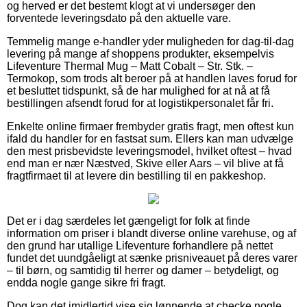
og herved er det bestemt klogt at vi undersøger den
forventede leveringsdato på den aktuelle vare.
Temmelig mange e-handler yder muligheden for dag-til-dag
levering på mange af shoppens produkter, eksempelvis
Lifeventure Thermal Mug – Matt Cobalt – Str. Stk. –
Termokop, som trods alt beroer på at handlen laves forud for
et besluttet tidspunkt, så de har mulighed for at nå at få
bestillingen afsendt forud for at logistikpersonalet får fri.
Enkelte online firmaer frembyder gratis fragt, men oftest kun
ifald du handler for en fastsat sum. Ellers kan man udvælge
den mest prisbevidste leveringsmodel, hvilket oftest – hvad
end man er nær Næstved, Skive eller Aars – vil blive at få
fragtfirmaet til at levere din bestilling til en pakkeshop.
Det er i dag særdeles let gængeligt for folk at finde
information om priser i blandt diverse online varehuse, og af
den grund har utallige Lifeventure forhandlere på nettet
fundet det uundgåeligt at sænke prisniveauet på deres varer
– til børn, og samtidig til herrer og damer – betydeligt, og
endda nogle gange sikre fri fragt.
Dog kan det imidlertid vise sig lønnende at checke nogle