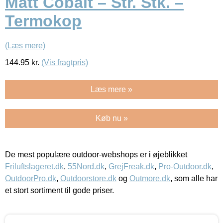
Matt Cobalt – Str. Stk. –
Termokop
(Læs mere)
144.95
kr.
(Vis fragtpris)
Læs mere »
Køb nu »
De mest populære outdoor-webshops er i øjeblikket
Friluftslageret.dk
,
55Nord.dk
,
GrejFreak.dk
,
Pro-Outdoor.dk
,
OutdoorPro.dk
,
Outdoorstore.dk
og
Outmore.dk
, som alle har
et stort sortiment til gode priser.