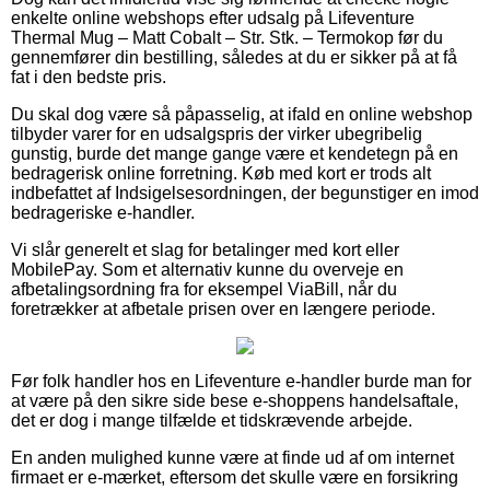
enkelte online webshops efter udsalg på Lifeventure
Thermal Mug – Matt Cobalt – Str. Stk. – Termokop før du
gennemfører din bestilling, således at du er sikker på at få
fat i den bedste pris.
Du skal dog være så påpasselig, at ifald en online webshop
tilbyder varer for en udsalgspris der virker ubegribelig
gunstig, burde det mange gange være et kendetegn på en
bedragerisk online forretning. Køb med kort er trods alt
indbefattet af Indsigelsesordningen, der begunstiger en imod
bedrageriske e-handler.
Vi slår generelt et slag for betalinger med kort eller
MobilePay. Som et alternativ kunne du overveje en
afbetalingsordning fra for eksempel ViaBill, når du
foretrækker at afbetale prisen over en længere periode.
Før folk handler hos en Lifeventure e-handler burde man for
at være på den sikre side bese e-shoppens handelsaftale,
det er dog i mange tilfælde et tidskrævende arbejde.
En anden mulighed kunne være at finde ud af om internet
firmaet er e-mærket, eftersom det skulle være en forsikring