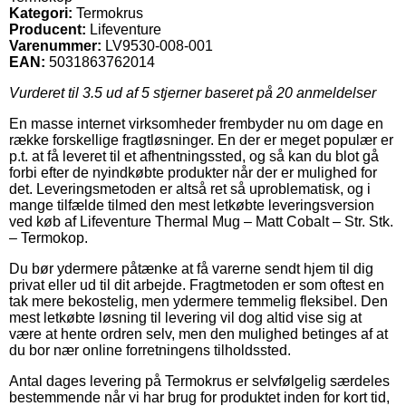
Kategori:
Termokrus
Producent:
Lifeventure
Varenummer:
LV9530-008-001
EAN:
5031863762014
Vurderet til
3.5
ud af 5 stjerner baseret på
20
anmeldelser
En masse internet virksomheder frembyder nu om dage en
række forskellige fragtløsninger. En der er meget populær er
p.t. at få leveret til et afhentningssted, og så kan du blot gå
forbi efter de nyindkøbte produkter når der er mulighed for
det. Leveringsmetoden er altså ret så uproblematisk, og i
mange tilfælde tilmed den mest letkøbte leveringsversion
ved køb af Lifeventure Thermal Mug – Matt Cobalt – Str. Stk.
– Termokop.
Du bør ydermere påtænke at få varerne sendt hjem til dig
privat eller ud til dit arbejde. Fragtmetoden er som oftest en
tak mere bekostelig, men ydermere temmelig fleksibel. Den
mest letkøbte løsning til levering vil dog altid vise sig at
være at hente ordren selv, men den mulighed betinges af at
du bor nær online forretningens tilholdssted.
Antal dages levering på Termokrus er selvfølgelig særdeles
bestemmende når vi har brug for produktet inden for kort tid,