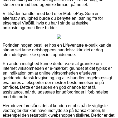
støtter en imod bedrageriske firmaer på nettet.
Vi tilråder handler med kort eller MobilePay. Som en
alternativ mulighed burde du benytte en løsning fra for
eksempel ViaBill, hvis du har i sinde at dække
omkostningerne i flere bidder.
Forinden nogen bestiller hos en Lifeventure e-butik kan de
sådan set læse netshoppens handelsvilkår, det er dog
almindeligvis ikke specielt ophidsende.
En anden mulighed kunne derfor være at granske om
internet virksomheden er e-mærket, grundet at det typisk er
en indikation om at online virksomheden efterlever
gældende dansk lovgivning, og at e-handlen regelmæssigt
evalueres af eksperter der mestrer bestemmelserne på
området. Dette er desuden en god chance for at få
assistance, når du udsættes for udfordringer i forbindelse
med din ordre.
Herudover foreslåes det at kunden er obs på de vigtigste
vedtægter der kan have indflydelse på transaktionen, til
eksempel den returpolitik webshoppen tilsikrer. Derfor er det