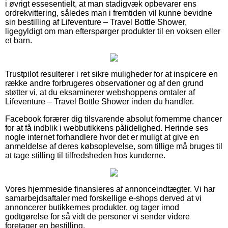
i øvrigt essesentielt, at man stadigvæk opbevarer ens
ordrekvittering, således man i fremtiden vil kunne bevidne
sin bestilling af Lifeventure – Travel Bottle Shower,
ligegyldigt om man efterspørger produkter til en voksen eller
et barn.
Trustpilot resulterer i ret sikre muligheder for at inspicere en
række andre forbrugeres observationer og af den grund
støtter vi, at du eksaminerer webshoppens omtaler af
Lifeventure – Travel Bottle Shower inden du handler.
Facebook forærer dig tilsvarende absolut fornemme chancer
for at få indblik i webbutikkens pålidelighed. Herinde ses
nogle internet forhandlere hvor det er muligt at give en
anmeldelse af deres købsoplevelse, som tillige må bruges til
at tage stilling til tilfredsheden hos kunderne.
Vores hjemmeside finansieres af annonceindtægter. Vi har
samarbejdsaftaler med forskellige e-shops derved at vi
annoncerer butikkernes produkter, og tager imod
godtgørelse for så vidt de personer vi sender videre
foretager en bestilling.