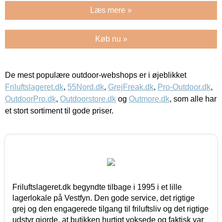
Læs mere »
Køb nu »
De mest populære outdoor-webshops er i øjeblikket
Friluftslageret.dk
,
55Nord.dk
,
GrejFreak.dk
,
Pro-Outdoor.dk
,
OutdoorPro.dk
,
Outdoorstore.dk
og
Outmore.dk
, som alle har
et stort sortiment til gode priser.
Friluftslageret.dk begyndte tilbage i 1995 i et lille
lagerlokale på Vestfyn. Den gode service, det rigtige
grej og den engagerede tilgang til friluftsliv og det rigtige
udstyr gjorde, at butikken hurtigt voksede og faktisk var