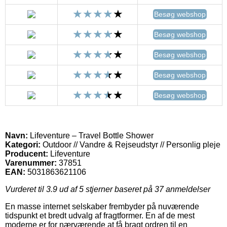
Besøg webshop
Besøg webshop
Besøg webshop
Besøg webshop
Besøg webshop
Navn:
Lifeventure – Travel Bottle Shower
Kategori:
Outdoor // Vandre & Rejseudstyr // Personlig pleje
Producent:
Lifeventure
Varenummer:
37851
EAN:
5031863621106
Vurderet til
3.9
ud af 5 stjerner baseret på
37
anmeldelser
En masse internet selskaber frembyder på nuværende
tidspunkt et bredt udvalg af fragtformer. En af de mest
moderne er for nærværende at få bragt ordren til en