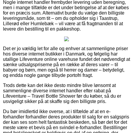
Nogle internet handler frembyder levering uden beregning,
men i mange tilfælde er det under betingelse af at der købes
for en præcis sum. Alternativt burde du vælge den billigste
leveringsmåde, som tit – om du opholder sig i Taastrup,
Lillerød eller Humlebæk – vil være at få fragtmanden til at
levere din bestilling til en pakkeshop.
Det er jo vældig let for alle og enhver at sammenligne priser
hos diverse internet butikker i Danmark, og følgelig har
utallige Lifeventure online varehuse fundet det nødvendigt at
sænke udsalgspriserne på en række af deres varer – til
babyer og børn, men også til herrer og damer – betydeligt,
og endda nogle gange tilbyde portofri fragt.
Trods dette kan det ikke desto mindre blive lønsomt at
sammenligne diverse internet handler efter rabat på
Lifeventure – Travel Bottle Shower før du køber, så du er
usvigeligt sikker på at skaffe sig den billigste pris.
Du bør imidlertid ikke overse, at i tilfælde af at en e-
forhandler forhandler deres produkter til salg for en salgspris
der kan ses som helt fantastisk beskeden, så bør det for det
meste være et bevis på en svindel e-forhandler. Bestillinger
med betalingskort er heldigvis en del af en ordning, der