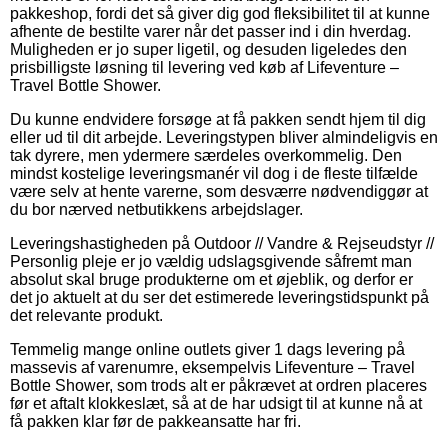
pakkeshop, fordi det så giver dig god fleksibilitet til at kunne
afhente de bestilte varer når det passer ind i din hverdag.
Muligheden er jo super ligetil, og desuden ligeledes den
prisbilligste løsning til levering ved køb af Lifeventure –
Travel Bottle Shower.
Du kunne endvidere forsøge at få pakken sendt hjem til dig
eller ud til dit arbejde. Leveringstypen bliver almindeligvis en
tak dyrere, men ydermere særdeles overkommelig. Den
mindst kostelige leveringsmanér vil dog i de fleste tilfælde
være selv at hente varerne, som desværre nødvendiggør at
du bor nærved netbutikkens arbejdslager.
Leveringshastigheden på Outdoor // Vandre & Rejseudstyr //
Personlig pleje er jo vældig udslagsgivende såfremt man
absolut skal bruge produkterne om et øjeblik, og derfor er
det jo aktuelt at du ser det estimerede leveringstidspunkt på
det relevante produkt.
Temmelig mange online outlets giver 1 dags levering på
massevis af varenumre, eksempelvis Lifeventure – Travel
Bottle Shower, som trods alt er påkrævet at ordren placeres
før et aftalt klokkeslæt, så at de har udsigt til at kunne nå at
få pakken klar før de pakkeansatte har fri.