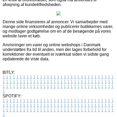
afvejning af kundetilfredsheden.
Denne side finansieres af annoncer. Vi samarbejder med
mange online virksomheder og publicerer butikkernes varer,
og modtager godtgørelse om en af de besøgende på vores
website laver et køb.
Anvisninger om varer og online webshops i Danmark
understøttes fra tid til anden, men der tages forbehold for
korrektioner der eventuelt er iværksat siden vi sidste gang
opdaterede de viste data.
BITLY:
1
1
1
1
1
1
1
1
1
1
1
1
1
1
1
1
1
1
1
1
1
1
1
1
1
1
1
1
1
1
1
1
1
1
1
1
1
1
1
1
1
1
1
1
1
1
1
1
1
1
1
1
1
1
1
1
1
1
1
1
1
1
1
1
1
1
1
1
1
1
1
1
1
1
1
1
1
1
1
1
1
1
1
1
1
1
1
1
1
1
1
1
1
1
1
1
1
1
1
1
SPOTIFY:
1
1
1
1
1
1
1
1
1
1
1
1
1
1
1
1
1
1
1
1
1
1
1
1
1
1
1
1
1
1
1
1
1
1
1
1
1
1
1
1
1
1
1
1
1
1
1
1
1
1
1
1
1
1
1
1
1
1
1
1
1
1
1
1
1
1
1
1
1
1
1
1
1
1
1
1
1
1
1
1
1
1
1
1
1
1
1
1
1
1
1
1
1
1
1
1
1
1
1
1