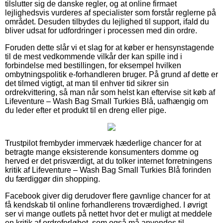
tilslutter sig de danske regler, og at online firmaet
lejlighedsvis vurderes af specialister som forstår reglerne på
området. Desuden tilbydes du lejlighed til support, ifald du
bliver udsat for udfordringer i processen med din ordre.
Foruden dette slår vi et slag for at køber er hensynstagende
til de mest vedkommende vilkår der kan spille ind i
forbindelse med bestillingen, for eksempel hvilken
ombytningspolitik e-forhandleren bruger. På grund af dette er
det tilmed vigtigt, at man til enhver tid sikrer sin
ordrekvittering, så man når som helst kan eftervise sit køb af
Lifeventure – Wash Bag Small Turkies Blå, uafhængig om
du leder efter et produkt til en dreng eller pige.
Trustpilot frembyder immervæk hæderlige chancer for at
betragte mange eksisterende konsumenters domme og
herved er det prisværdigt, at du tolker internet forretningens
kritik af Lifeventure – Wash Bag Small Turkies Blå forinden
du færdiggør din shopping.
Facebook giver dig derudover flere gavnlige chancer for at
få kendskab til online forhandlerens troværdighed. I øvrigt
ser vi mange outlets på nettet hvor det er muligt at meddele
en kritik af ordreforløbet, som også må anvendes til