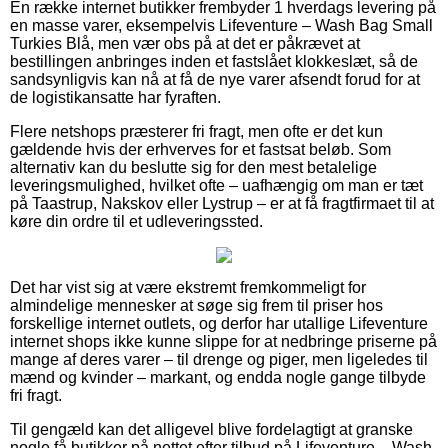
En række internet butikker frembyder 1 hverdags levering på
en masse varer, eksempelvis Lifeventure – Wash Bag Small
Turkies Blå, men vær obs på at det er påkrævet at
bestillingen anbringes inden et fastslået klokkeslæt, så de
sandsynligvis kan nå at få de nye varer afsendt forud for at
de logistikansatte har fyraften.
Flere netshops præsterer fri fragt, men ofte er det kun
gældende hvis der erhverves for et fastsat beløb. Som
alternativ kan du beslutte sig for den mest betalelige
leveringsmulighed, hvilket ofte – uafhængig om man er tæt
på Taastrup, Nakskov eller Lystrup – er at få fragtfirmaet til at
køre din ordre til et udleveringssted.
Det har vist sig at være ekstremt fremkommeligt for
almindelige mennesker at søge sig frem til priser hos
forskellige internet outlets, og derfor har utallige Lifeventure
internet shops ikke kunne slippe for at nedbringe priserne på
mange af deres varer – til drenge og piger, men ligeledes til
mænd og kvinder – markant, og endda nogle gange tilbyde
fri fragt.
Til gengæld kan det alligevel blive fordelagtigt at granske
nogle få butikker på nettet efter tilbud på Lifeventure – Wash