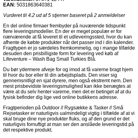
EAN:
5031863640381
Vurderet til
4.2
ud af 5 stjerner baseret på
2
anmeldelser
En del online firmaer frembyder på nuværende tidspunkt
flere leveringsmodeller. En der er meget populær er for
nærværende at få leveret til et udleveringssted, hvor du kan
afhente de købte produkter når det passer ind i din kalender.
Fragttypen er jo særdeles fremkommelig, og i mange tilfælde
desuden den prisbilligste form for levering ved køb af
Lifeventure – Wash Bag Small Turkies Blå.
Du bør ydermere afveje for og imod at få varerne bragt hjem
til hvor du bor eller til din arbejdsplads. Den viser sig
gennemsnitligt en sjat dyrere, men også ekstremt nem. Den
mest prisbevidste leveringsmulighed kan ikke benægtes at
være at du selv henter varerne, men det er betinget af at du
fysisk befinder dig lige ved online butikkens adresse.
Fragtperioden på Outdoor // Rygsække & Tasker // Små
Rejsetasker er naturligvis ualmindeligt vigtig i tilfælde af at vi
skal bruge dine nye produkter fluks, og af den grund er det
naturligvis fornuftigt at man ser den anslåede leveringstid på
det respektive produkt.