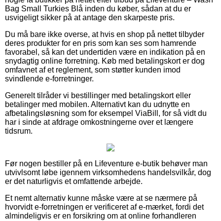
Bag Small Turkies Blå inden du køber, sådan at du er
usvigeligt sikker på at antage den skarpeste pris.
Du må bare ikke overse, at hvis en shop på nettet tilbyder
deres produkter for en pris som kan ses som hamrende
favorabel, så kan det undertiden være en indikation på en
snydagtig online forretning. Køb med betalingskort er dog
omfavnet af et reglement, som støtter kunden imod
svindlende e-forretninger.
Generelt tilråder vi bestillinger med betalingskort eller
betalinger med mobilen. Alternativt kan du udnytte en
afbetalingsløsning som for eksempel ViaBill, for så vidt du
har i sinde at afdrage omkostningerne over et længere
tidsrum.
Før nogen bestiller på en Lifeventure e-butik behøver man
utvivlsomt løbe igennem virksomhedens handelsvilkår, dog
er det naturligvis et omfattende arbejde.
Et nemt alternativ kunne måske være at se nærmere på
hvorvidt e-forretningen er verificeret af e-mærket, fordi det
almindeligvis er en forsikring om at online forhandleren