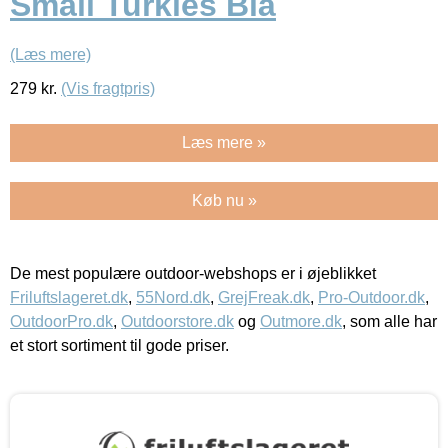
Small Turkies Blå
(Læs mere)
279
kr.
(Vis fragtpris)
Læs mere »
Køb nu »
De mest populære outdoor-webshops er i øjeblikket
Friluftslageret.dk
,
55Nord.dk
,
GrejFreak.dk
,
Pro-Outdoor.dk
,
OutdoorPro.dk
,
Outdoorstore.dk
og
Outmore.dk
, som alle har
et stort sortiment til gode priser.