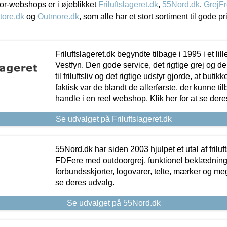
r-webshops er i øjeblikket
Friluftslageret.dk
,
55Nord.dk
,
GrejFr
tore.dk
og
Outmore.dk
, som alle har et stort sortiment til gode pr
Friluftslageret.dk begyndte tilbage i 1995 i et lil
Vestfyn. Den gode service, det rigtige grej og 
til friluftsliv og det rigtige udstyr gjorde, at buti
faktisk var de blandt de allerførste, der kunne ti
handle i en reel webshop. Klik her for at se dere
Se udvalget på Friluftslageret.dk
55Nord.dk har siden 2003 hjulpet et utal af friluf
FDFere med outdoorgrej, funktionel beklædning,
forbundsskjorter, logovarer, telte, mærker og meg
se deres udvalg.
Se udvalget på 55Nord.dk