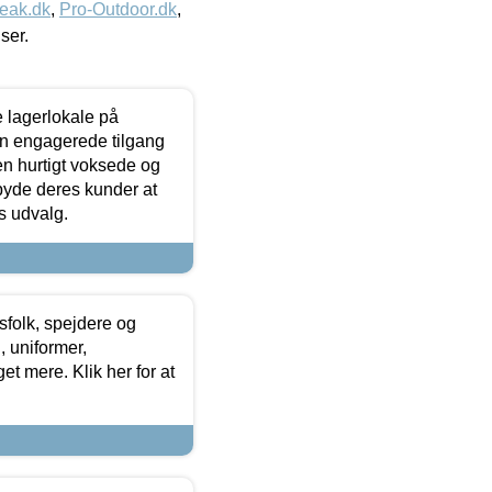
eak.dk
,
Pro-Outdoor.dk
,
iser.
le lagerlokale på
den engagerede tilgang
kken hurtigt voksede og
lbyde deres kunder at
s udvalg.
tsfolk, spejdere og
 uniformer,
et mere. Klik her for at