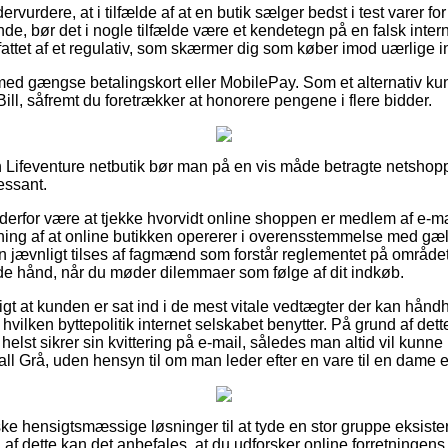
rvurdere, at i tilfælde af at en butik sælger bedst i test varer f
lende, bør det i nogle tilfælde være et kendetegn på en falsk int
fattet af et regulativ, som skærmer dig som køber imod uærlige i
 med gængse betalingskort eller MobilePay. Som et alternativ k
Bill, såfremt du foretrækker at honorere pengene i flere bidder.
 Lifeventure netbutik bør man på en vis måde betragte netshop
ressant.
 derfor være at tjekke hvorvidt online shoppen er medlem af e-
ning af at online butikken opererer i overensstemmelse med gæ
en jævnligt tilses af fagmænd som forstår reglementet på område
de hånd, når du møder dilemmaer som følge af dit indkøb.
gt at kunden er sat ind i de mest vitale vedtægter der kan hån
 hvilken byttepolitik internet selskabet benytter. På grund af det
helst sikrer sin kvittering på e-mail, således man altid vil kunne 
l Grå, uden hensyn til om man leder efter en vare til en dame el
ske hensigtsmæssige løsninger til at tyde en stor gruppe eksist
f dette kan det anbefales, at du udforsker online forretningens k