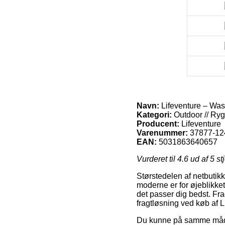
Navn:
Lifeventure – Was
Kategori:
Outdoor // Ry
Producent:
Lifeventure
Varenummer:
37877-12
EAN:
5031863640657
Vurderet til
4.6
ud af 5 st
Størstedelen af netbutikk
moderne er for øjeblikket a
det passer dig bedst. F
fragtløsning ved køb af 
Du kunne på samme måde 