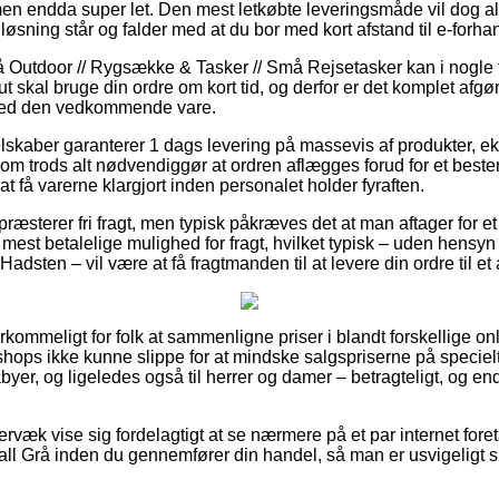
men endda super let. Den mest letkøbte leveringsmåde vil dog al
øsning står og falder med at du bor med kort afstand til e-forhan
Outdoor // Rygsække & Tasker // Små Rejsetasker kan i nogle t
t skal bruge din ordre om kort tid, og derfor er det komplet afg
 ved den vedkommende vare.
elskaber garanterer 1 dags levering på massevis af produkter, e
m trods alt nødvendiggør at ordren aflægges forud for et beste
at få varerne klargjort inden personalet holder fyraften.
præsterer fri fragt, men typisk påkræves det at man aftager for et
est betalelige mulighed for fragt, hvilket typisk – uden hensyn 
Hadsten – vil være at få fragtmanden til at levere din ordre til et
rkommeligt for folk at sammenligne priser i blandt forskellige onli
shops ikke kunne slippe for at mindske salgspriserne på specielt
abyer, og ligeledes også til herrer og damer – betragteligt, og 
.
rvæk vise sig fordelagtigt at se nærmere på et par internet fore
ll Grå inden du gennemfører din handel, så man er usvigeligt s