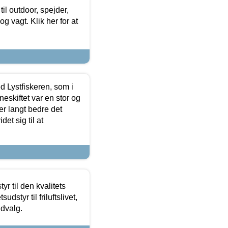
il outdoor, spejder,
 og vagt. Klik her for at
d Lystfiskeren, som i
neskiftet var en stor og
r langt bedre det
et sig til at
r til den kvalitets
dstyr til friluftslivet,
udvalg.