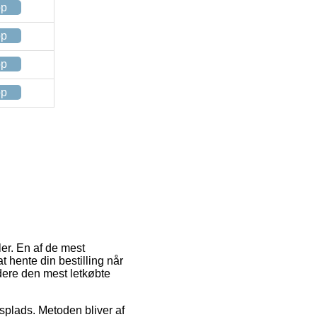
op
op
op
op
ler. En af de mest
 at hente din bestilling når
ere den mest letkøbte
plads. Metoden bliver af