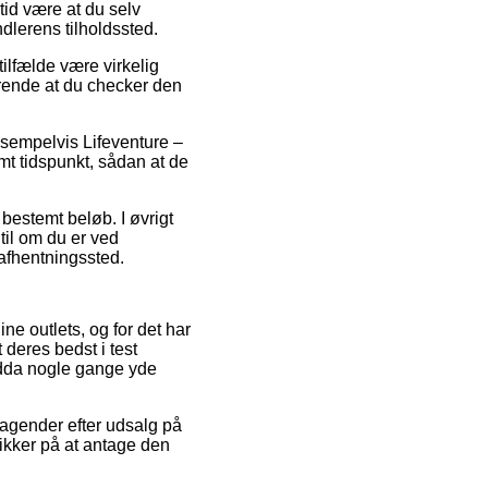
tid være at du selv
dlerens tilholdssted.
ilfælde være virkelig
ørende at du checker den
ksempelvis Lifeventure –
mt tidspunkt, sådan at de
 bestemt beløb. I øvrigt
til om du er ved
 afhentningssted.
ne outlets, og for det har
 deres bedst i test
endda nogle gange yde
tagender efter udsalg på
ikker på at antage den