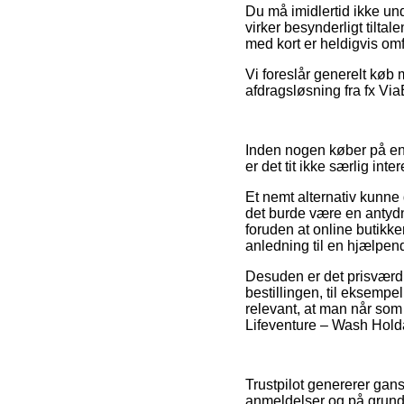
Du må imidlertid ikke unde
virker besynderligt tilta
med kort er heldigvis om
Vi foreslår generelt køb
afdragsløsning fra fx Via
Inden nogen køber på en
er det tit ikke særlig inte
Et nemt alternativ kunne
det burde være en antyd
foruden at online butikk
anledning til en hjælpen
Desuden er det prisværdi
bestillingen, til eksempel
relevant, at man når som 
Lifeventure – Wash Holdal
Trustpilot genererer gan
anmeldelser og på grund a