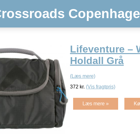
rossroads Copenhag
Lifeventure –
Holdall Grå
(Læs mere)
372
kr.
(Vis fragtpris)
Læs mere »
Kø