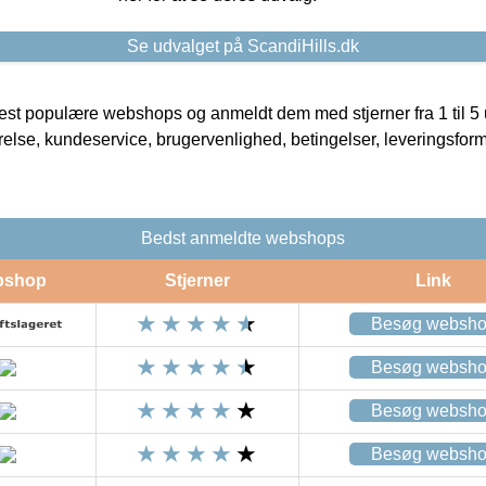
Se udvalget på ScandiHills.dk
t populære webshops og anmeldt dem med stjerner fra 1 til 5 ud
rrelse, kundeservice, brugervenlighed, betingelser, leveringsfor
Bedst anmeldte webshops
bshop
Stjerner
Link
Besøg websh
Besøg websh
Besøg websh
Besøg websh