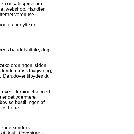
or en udsalgspris som
ernet webshop. Handler
nternet varehuse.
unne du udnytte en
pens handelsaftale, dog
mærke ordningen, siden
ldende dansk lovgivning,
t. Derudover tilbydes du
dhæves i forbindelse med
te er det ydermere
bevise bestillingen af
ler herre.
erende kunders
ritik af Lifeventure –