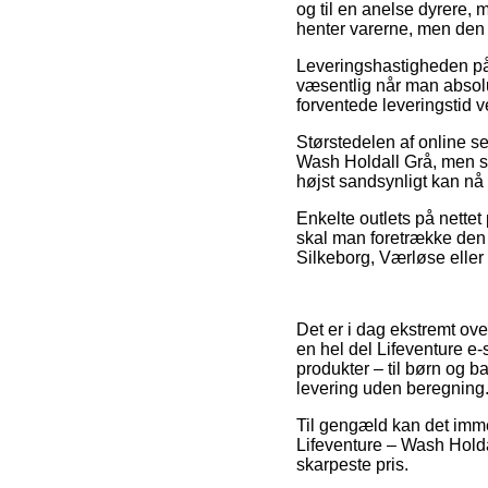
og til en anelse dyrere, 
henter varerne, men den l
Leveringshastigheden på 
væsentlig når man absolu
forventede leveringstid
Størstedelen af online s
Wash Holdall Grå, men so
højst sandsynligt kan nå 
Enkelte outlets på nettet 
skal man foretrække den m
Silkeborg, Værløse eller 
Det er i dag ekstremt ove
en hel del Lifeventure e-
produkter – til børn og b
levering uden beregning
Til gengæld kan det imme
Lifeventure – Wash Holda
skarpeste pris.