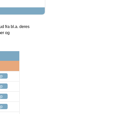
 fra bl.a. deres
mer og
op
op
op
op