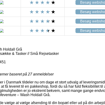
Besøg websh
Besøg websh
Besøg websh
Besøg websh
h Holdall Grå
gsække & Tasker // Små Rejsetasker
451
jerner baseret på
27
anmeldelser
er i Danmark tildeler nu om dage et stort udvalg af leveringsmid
t få leveret til en pakkeshop, fordi du så har fuld fleksibilitet til
ragtmuligheden er jo ekstremt bekvem, samt mange gange endvid
Lifeventure – Wash Holdall Grå.
vælge at vælge afsending til din bopæl eller ud på din arbejds