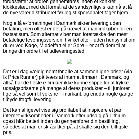
forudsætter at ordren gennemføres inden et konkret
klokkeslæt, med det formål at de sandsynligvis kan nå at få
de nye varer distribueret før logistikpersonalet tager hjem.
Nogle få e-forretninger i Danmark sikrer levering uden
betaling, men oftest er det påkrævet at man indkøber for en
fastsat sum. Som alternativ bør man foretrække den mest
betalelige leveringsversion, hvilket ofte – uden hensyn til om
du er ved Køge, Middelfart eller Sorø – er at få dem til at
bringe din ordre til et udleveringssted.
Det er i dag vældig nemt for alle at sammenligne priser (via
fx PriceRunner) på tværs af internet firmaer i Danmark, og
altså har de fleste e-firmaer ikke kunne slippe for at trykke
udsalgspriserne på mange af deres produkter – til juniorer,
lige så vel som til voksne – markant, og endda nogle gange
tilbyde fragtfri levering.
Det kan alligevel vise sig profitabelt at inspicere et par
internet virksomheder i Danmark efter udsalg på Lithium
coast hl8r batteri inden du gennemfører din bestilling,
således at man er skråsikker på at skaffe sig den billigste
pris.