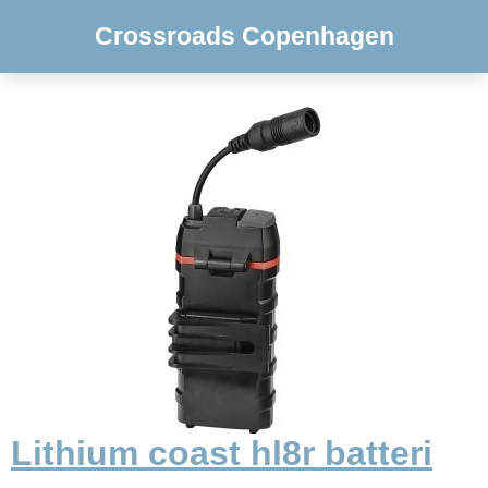
Crossroads Copenhagen
Lithium coast hl8r batteri