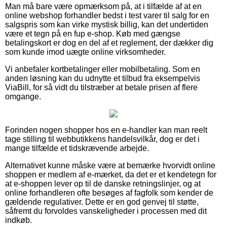
Man må bare være opmærksom på, at i tilfælde af at en
online webshop forhandler bedst i test varer til salg for en
salgspris som kan virke mystisk billig, kan det undertiden
være et tegn på en fup e-shop. Køb med gængse
betalingskort er dog en del af et reglement, der dækker dig
som kunde imod uægte online virksomheder.
Vi anbefaler kortbetalinger eller mobilbetaling. Som en
anden løsning kan du udnytte et tilbud fra eksempelvis
ViaBill, for så vidt du tilstræber at betale prisen af flere
omgange.
Forinden nogen shopper hos en e-handler kan man reelt
tage stilling til webbutikkens handelsvilkår, dog er det i
mange tilfælde et tidskrævende arbejde.
Alternativet kunne måske være at bemærke hvorvidt online
shoppen er medlem af e-mærket, da det er et kendetegn for
at e-shoppen lever op til de danske retningslinjer, og at
online forhandleren ofte besøges af fagfolk som kender de
gældende regulativer. Dette er en god genvej til støtte,
såfremt du forvoldes vanskeligheder i processen med dit
indkøb.