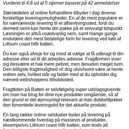
Vurderet til
4.8
ud af 5 stjerner baseret på
42
anmeldelser
Størstedelen af online forhandlere tilbyder i dag diverse
forskellige leveringsmuligheder. En af de mest populære er
for nærværende levering til et afhentningssted, fordi du
dermed nemt kan hente din pakke på et selvvalgt tidspunkt.
Løsningen er altså usædvanlig nem, samt mange gange
endvidere den mest betalelige form for levering ved køb af
Lithium coast hl8r batteri.
Du kan også afveje for og imod at vælge at få udbragt til din
adresse eller ud til dit arbejdes adresse. Fragtformen viser
sig desværre et hak mere pebret, men desuden meget nem.
Den billigste fragtmulighed vil dog utvivlsomt være at hente
ordren selv, hvilket står og falder med at du opholder dig
nærved webshoppens tilholdssted.
Fragttiden på Batteri er selvfølgelig super udslagsgivende
om man har brug for dine nye produkter omgående, så af
den grund er det øjensynligt relevant at man dobbelttjekker
den forventede leveringstid for det aktuelle produkt.
En lang række online selskaber byder på levering på
næstkommende hverdag på massevis af produkter,
eksempelvis Lithium coast hl8r batteri, som trods alt