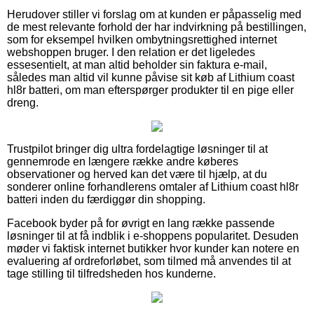
Herudover stiller vi forslag om at kunden er påpasselig med
de mest relevante forhold der har indvirkning på bestillingen,
som for eksempel hvilken ombytningsrettighed internet
webshoppen bruger. I den relation er det ligeledes
essesentielt, at man altid beholder sin faktura e-mail,
således man altid vil kunne påvise sit køb af Lithium coast
hl8r batteri, om man efterspørger produkter til en pige eller
dreng.
Trustpilot bringer dig ultra fordelagtige løsninger til at
gennemrode en længere række andre køberes
observationer og herved kan det være til hjælp, at du
sonderer online forhandlerens omtaler af Lithium coast hl8r
batteri inden du færdiggør din shopping.
Facebook byder på for øvrigt en lang række passende
løsninger til at få indblik i e-shoppens popularitet. Desuden
møder vi faktisk internet butikker hvor kunder kan notere en
evaluering af ordreforløbet, som tilmed må anvendes til at
tage stilling til tilfredsheden hos kunderne.