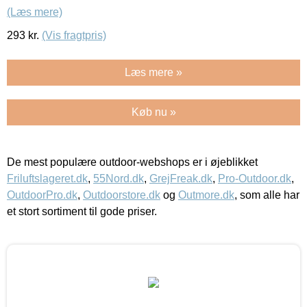
(Læs mere)
293
kr.
(Vis fragtpris)
Læs mere »
Køb nu »
De mest populære outdoor-webshops er i øjeblikket
Friluftslageret.dk
,
55Nord.dk
,
GrejFreak.dk
,
Pro-Outdoor.dk
,
OutdoorPro.dk
,
Outdoorstore.dk
og
Outmore.dk
, som alle har
et stort sortiment til gode priser.