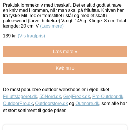
Praktisk lommekniv med træskaft. Det er altid godt at have
en kniv med i lommen, når man skal på frilufttur. Kniven her
fra tyske Mil-Tec er fremstillet i stål og med et skaft i
pakkewood (farvet birketræ) Vægt: 145 g. Klinge: 8 cm. Total
længde: 20 cm. V
(Læs mere)
139
kr.
(Vis fragtpris)
Læs mere »
Køb nu »
De mest populære outdoor-webshops er i øjeblikket
Friluftslageret.dk
,
55Nord.dk
,
GrejFreak.dk
,
Pro-Outdoor.dk
,
OutdoorPro.dk
,
Outdoorstore.dk
og
Outmore.dk
, som alle har
et stort sortiment til gode priser.