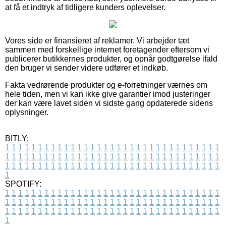
at få et indtryk af tidligere kunders oplevelser.
Vores side er finansieret af reklamer. Vi arbejder tæt
sammen med forskellige internet foretagender eftersom vi
publicerer butikkernes produkter, og opnår godtgørelse ifald
den bruger vi sender videre udfører et indkøb.
Fakta vedrørende produkter og e-forretninger værnes om
hele tiden, men vi kan ikke give garantier imod justeringer
der kan være lavet siden vi sidste gang opdaterede sidens
oplysninger.
BITLY:
1
1
1
1
1
1
1
1
1
1
1
1
1
1
1
1
1
1
1
1
1
1
1
1
1
1
1
1
1
1
1
1
1
1
1
1
1
1
1
1
1
1
1
1
1
1
1
1
1
1
1
1
1
1
1
1
1
1
1
1
1
1
1
1
1
1
1
1
1
1
1
1
1
1
1
1
1
1
1
1
1
1
1
1
1
1
1
1
1
1
1
1
1
1
1
1
1
1
1
1
SPOTIFY:
1
1
1
1
1
1
1
1
1
1
1
1
1
1
1
1
1
1
1
1
1
1
1
1
1
1
1
1
1
1
1
1
1
1
1
1
1
1
1
1
1
1
1
1
1
1
1
1
1
1
1
1
1
1
1
1
1
1
1
1
1
1
1
1
1
1
1
1
1
1
1
1
1
1
1
1
1
1
1
1
1
1
1
1
1
1
1
1
1
1
1
1
1
1
1
1
1
1
1
1