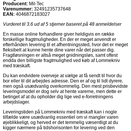
Producent:
Mil-Tec
Varenummer:
32491235737648
EAN:
4046872183027
Vurderet til
3.6
ud af 5 stjerner baseret på
48
anmeldelser
En masse online forhandlere giver heldigvis en række
forskellige fragtmuligheder. En der er meget anvendt er
efterhånden levering til et afhentningssted, hvor det er meget
fleksibelt at kunne hente dine varer når det passer dig.
Fragtløsningen er altså meget gnidningsløs, samt oftest
endda den billigste fragtmulighed ved køb af Lommekniv
med træskaft.
Du kan endvidere overveje at vælge at få sendt til hvor du
bor eller til dit arbejdes adresse. Den er af og til lidt dyrere,
men også usædvanlig overkommelig. Den mest prisbevidste
leveringsmodel er dog selv at hente varerne, men dette er
betinget af at du opholder dig lige ved e-forretningens
arbejdslager.
Leveringstiden på Lommekniv med træskaft kan i nogle
tilfælde være usædvanlig essentiel om vi mangler varen
øjeblikkeligt, og herved er det temmelig væsentligt at du
kigger nærmere på tidshorisonten for levering ved den