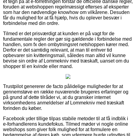
et tegn på at e-forretningen forstår de officielle danske regler,
foruden at webshoppen regelmæssigt efterses af eksperter
som har den nødvendige knowhow om vilkårene. Desuden
får du mulighed for at få hjælp, hvis du oplever besvær i
forbindelse med din ordre.
Tilmed er det prisværdigt at kunden er på vagt for de
fundamentale regler der gør sig gældende i forbindelse med
handlen, som fx den ombytningsret netshoppen kører med.
Derfor er det samtidig relevant, at man til enhver tid
opbevarer sin kvitteringsmail, således man altid vil kunne
bevise sin ordre af Lommekniv med træskaft, uanset om du
shopper til en kvinde eller mand.
Trustpilot genererer de facto pålidelige muligheder for at
gennemstøve en række nuværende brugeres erfaringer og
på grund af dette tilråder vi, at du gransker internet
virksomhedens anmeldelser af Lommekniv med træskaft
forinden du køber.
Facebook yder tillige tilpas stabile metoder til at få indblik i
e-forhandlerens kundefokus. Tilmed møder vi nogle online
webshops som giver folk mulighed for at formulere en
bedømmelse af deres køb, som ydermere burde udnyttes til