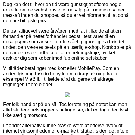
Dog kan det til hver en tid være gunstigt at efterse nogle
enkelte online webshops efter udsalg på Lommekniv med
træskaft inden du shopper, så du er velinformeret til at opnå
den prisbilligste pris.
Du bør alligevel være årvågen med, at i tilfælde af at en
forhandler på nettet forhandler bedst i test varer til en
udsalgspris som anses for uforståeligt gunstig, så bør det
undertiden være et bevis på en uærlig e-shop. Kortkøb er på
den anden side indbefattet af en retningslinje, hvilket
dækker dig som køber imod fup online selskaber.
Vi tilråder betalinger med kort eller MobilePay. Som en
anden løsning bør du benytte en afdragsløsning fra for
eksempel ViaBill, i tilfælde af at du gerne vil afdrage
regningen i flere bidder.
Før folk handler på en Mil-Tec forretning på nettet kan man
altid studere netshoppens betingelser, det er dog uden tvivl
ikke særlig morsomt.
Et andet alternativ kunne måske være at efterse hvorvidt
internet virksomheden er e-mærke tilsluttet, siden det ofte er