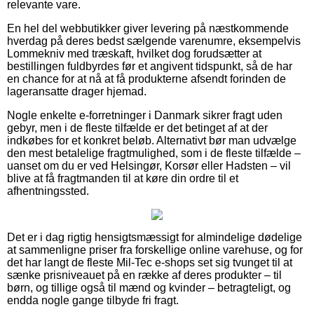
relevante vare.
En hel del webbutikker giver levering på næstkommende
hverdag på deres bedst sælgende varenumre, eksempelvis
Lommekniv med træskaft, hvilket dog forudsætter at
bestillingen fuldbyrdes før et angivent tidspunkt, så de har
en chance for at nå at få produkterne afsendt forinden de
lageransatte drager hjemad.
Nogle enkelte e-forretninger i Danmark sikrer fragt uden
gebyr, men i de fleste tilfælde er det betinget af at der
indkøbes for et konkret beløb. Alternativt bør man udvælge
den mest betalelige fragtmulighed, som i de fleste tilfælde –
uanset om du er ved Helsingør, Korsør eller Hadsten – vil
blive at få fragtmanden til at køre din ordre til et
afhentningssted.
Det er i dag rigtig hensigtsmæssigt for almindelige dødelige
at sammenligne priser fra forskellige online varehuse, og for
det har langt de fleste Mil-Tec e-shops set sig tvunget til at
sænke prisniveauet på en række af deres produkter – til
børn, og tillige også til mænd og kvinder – betragteligt, og
endda nogle gange tilbyde fri fragt.