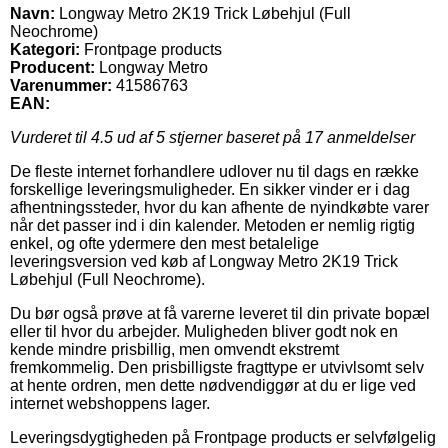
Navn:
Longway Metro 2K19 Trick Løbehjul (Full
Neochrome)
Kategori:
Frontpage products
Producent:
Longway Metro
Varenummer:
41586763
EAN:
Vurderet til
4.5
ud af 5 stjerner baseret på
17
anmeldelser
De fleste internet forhandlere udlover nu til dags en række
forskellige leveringsmuligheder. En sikker vinder er i dag
afhentningssteder, hvor du kan afhente de nyindkøbte varer
når det passer ind i din kalender. Metoden er nemlig rigtig
enkel, og ofte ydermere den mest betalelige
leveringsversion ved køb af Longway Metro 2K19 Trick
Løbehjul (Full Neochrome).
Du bør også prøve at få varerne leveret til din private bopæl
eller til hvor du arbejder. Muligheden bliver godt nok en
kende mindre prisbillig, men omvendt ekstremt
fremkommelig. Den prisbilligste fragttype er utvivlsomt selv
at hente ordren, men dette nødvendiggør at du er lige ved
internet webshoppens lager.
Leveringsdygtigheden på Frontpage products er selvfølgelig