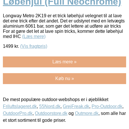
Løbehjul (Full Neochrome)
Longway Metro 2K19 er et trick løbehjul velegnet til at lave
det ene trick efter det andet. Det er udstyret med en letvægts
aluminium 6061 bar, som gør det lettere at udføre air tricks
For at gøre det let at lave spin tricks, kommer dette løbehjul
med IHC
(Læs mere)
1499
kr.
(Vis fragtpris)
Læs mere »
Køb nu »
De mest populære outdoor-webshops er i øjeblikket
Friluftslageret.dk
,
55Nord.dk
,
GrejFreak.dk
,
Pro-Outdoor.dk
,
OutdoorPro.dk
,
Outdoorstore.dk
og
Outmore.dk
, som alle har
et stort sortiment til gode priser.