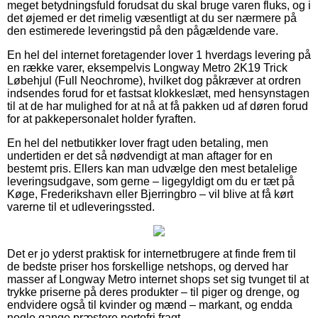
meget betydningsfuld forudsat du skal bruge varen fluks, og i
det øjemed er det rimelig væsentligt at du ser nærmere på
den estimerede leveringstid på den pågældende vare.
En hel del internet foretagender lover 1 hverdags levering på
en række varer, eksempelvis Longway Metro 2K19 Trick
Løbehjul (Full Neochrome), hvilket dog påkræver at ordren
indsendes forud for et fastsat klokkeslæt, med hensynstagen
til at de har mulighed for at nå at få pakken ud af døren forud
for at pakkepersonalet holder fyraften.
En hel del netbutikker lover fragt uden betaling, men
undertiden er det så nødvendigt at man aftager for en
bestemt pris. Ellers kan man udvælge den mest betalelige
leveringsudgave, som gerne – ligegyldigt om du er tæt på
Køge, Frederikshavn eller Bjerringbro – vil blive at få kørt
varerne til et udleveringssted.
Det er jo yderst praktisk for internetbrugere at finde frem til
de bedste priser hos forskellige netshops, og derved har
masser af Longway Metro internet shops set sig tvunget til at
trykke priserne på deres produkter – til piger og drenge, og
endvidere også til kvinder og mænd – markant, og endda
nogle gange præstere portofri fragt.