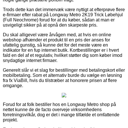
Trods dette kan det immervæk være nyttigt at efterprøve flere
e-firmaer efter rabat på Longway Metro 2K19 Trick Løbehjul
(Full Neochrome) forud for at du køber, sådan at man er
usvigeligt sikker på at opnå den skarpeste pris.
Du skal alligevel være årvågen med, at hvis en online
webshop afhænder et produkt til en pris der anses for
ufattelig gunstig, så kunne det for det meste være en
indikator for en fup internet butik. Kortbestillinger er i hvert
fald en del af et regulativ, hvilket støtter dig som køber imod
snydagtige internet firmaer.
Generelt slår vi et slag for bestillinger med betalingskort eller
mobilbetaling. Som et alternativ burde du vælge en løsning
fra fx ViaBill, hvis du tilstræber at honorere prisen af flere
omgange.
Forud for at folk bestiller hos en Longway Metro shop på
nettet kunne de de facto overveje virksomhedens
forretningsvilkår, dog er det i mange tilfælde et omfattende
projekt.