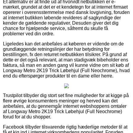
Et alternativ er at finde ud af hvorvidt netbutikken er e-
mærket, grundet at det er et kendetegn for at internet firmaet
opererer i overensstemmelse med dansk lovgivning, foruden
at internet butikken løbende revideres af sagkyndige der
kender de gældende regulativer. Desuden giver det dig
chance for hjælpende service, såfremt du skulle få
problemer ved din ordre.
Ligeledes kan det anbefales at køberen er vidende om de
grundlæggende retningslinjer der har betydning for
bestillingen, fx den returret netbutikken tilsikrer. På grund af
dette er det også relevant, at man stadigvæk bibeholder ens
faktura, så man en anden gang vil kunne vidne om sit køb af
Longway Metro 2K19 Trick Løbehjul (Full Neochrome), hvad
end du efterspørger produkter til en dame eller herre.
Trustpilot tilbyder dig stort set fine muligheder for at kigge på
flere øvrige konsumenters meninger og herved kan det
anbefales, at du gennemgår internet webshoppens omtaler
af Longway Metro 2K19 Trick Løbehjul (Full Neochrome)
forud for at du shopper.
Facebook tilbyder tilsvarende rigtig hæderlige metoder til at
få et kig ind i internet virksomhedens popularitet. Foruden