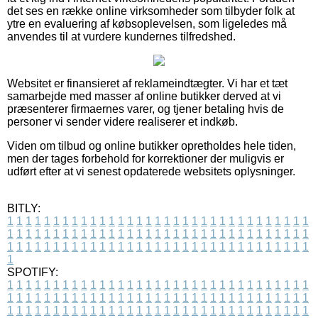
det ses en række online virksomheder som tilbyder folk at
ytre en evaluering af købsoplevelsen, som ligeledes må
anvendes til at vurdere kundernes tilfredshed.
Websitet er finansieret af reklameindtægter. Vi har et tæt
samarbejde med masser af online butikker derved at vi
præsenterer firmaernes varer, og tjener betaling hvis de
personer vi sender videre realiserer et indkøb.
Viden om tilbud og online butikker opretholdes hele tiden,
men der tages forbehold for korrektioner der muligvis er
udført efter at vi senest opdaterede websitets oplysninger.
BITLY:
1
1
1
1
1
1
1
1
1
1
1
1
1
1
1
1
1
1
1
1
1
1
1
1
1
1
1
1
1
1
1
1
1
1
1
1
1
1
1
1
1
1
1
1
1
1
1
1
1
1
1
1
1
1
1
1
1
1
1
1
1
1
1
1
1
1
1
1
1
1
1
1
1
1
1
1
1
1
1
1
1
1
1
1
1
1
1
1
1
1
1
1
1
1
1
1
1
1
1
1
SPOTIFY:
1
1
1
1
1
1
1
1
1
1
1
1
1
1
1
1
1
1
1
1
1
1
1
1
1
1
1
1
1
1
1
1
1
1
1
1
1
1
1
1
1
1
1
1
1
1
1
1
1
1
1
1
1
1
1
1
1
1
1
1
1
1
1
1
1
1
1
1
1
1
1
1
1
1
1
1
1
1
1
1
1
1
1
1
1
1
1
1
1
1
1
1
1
1
1
1
1
1
1