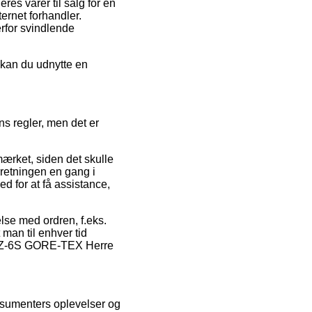
es varer til salg for en
ternet forhandler.
erfor svindlende
 kan du udnytte en
.
 regler, men det er
-mærket, siden det skulle
rretningen en gang i
d for at få assistance,
else med ordren, f.eks.
man til enhver tid
 – Z-6S GORE-TEX Herre
onsumenters oplevelser og