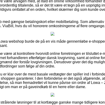
e være årvågen med, at ifald en online virksomhed forhandler der
rordentlig tiltalende, så er det tit være et tegn på en uoprigtig in
eldigvis omfattet af en orden, hvilket skærmer dig som kunde ov
køb med gængse betalingskort eller mobilbetaling. Som alternativ
. ViaBill, hvis du vil honorere omkostningerne af flere omgange
 Lowa webshop burde de på en vis måde gennemløbe e-shoppens
sant.
ne være at kontrollere hvorvidt online forretningen er tilsluttet e
ernet forhandleren efterfølger dansk lovgivning, samt at online fo
gmænd der forstår lovgivningen. Derudover giver det dig mulighe
dfordringer som følge af din ordre.
u er klar over de mest basale vedtægter der spiller ind i forbind
shoppen garanterer. I den forbindelse er det også afgørende, at 
lse, så man fremadrettet vil kunne påvise sin ordre af Lowa
digt om man er på gaveindkøb til en herre eller dame.
e strålende løsninger til at kortlægge ganske mange tidligere k