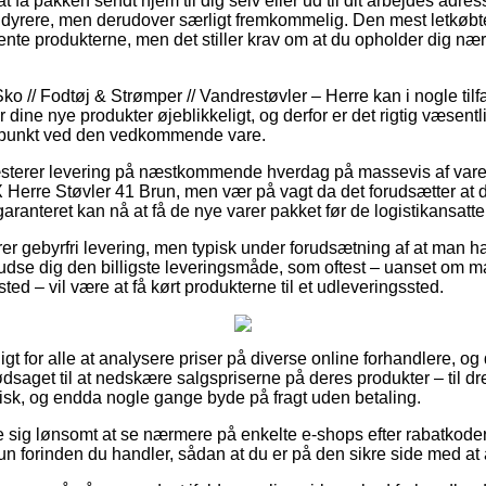
 få pakken sendt hjem til dig selv eller ud til dit arbejdes adres
dyrere, men derudover særligt fremkommelig. Den mest letkøbte 
ente produkterne, men det stiller krav om at du opholder dig næ
o // Fodtøj & Strømper // Vandrestøvler – Herre kan i nogle til
 dine nye produkter øjeblikkeligt, og derfor er det rigtig væsentl
dspunkt ved den vedkommende vare.
terer levering på næstkommende hverdag på massevis af var
re Støvler 41 Brun, men vær på vagt da det forudsætter at du 
aranteret kan nå at få de nye varer pakket før de logistikansatte 
rer gebyrfri levering, men typisk under forudsætning af at man han
udse dig den billigste leveringsmåde, som oftest – uanset om 
ed – vil være at få kørt produkterne til et udleveringssted.
ligt for alle at analysere priser på diverse online forhandlere,
nødsaget til at nedskære salgspriserne på deres produkter – til dr
sk, og endda nogle gange byde på fragt uden betaling.
se sig lønsomt at se nærmere på enkelte e-shops efter rabatko
 forinden du handler, sådan at du er på den sikre side med at a