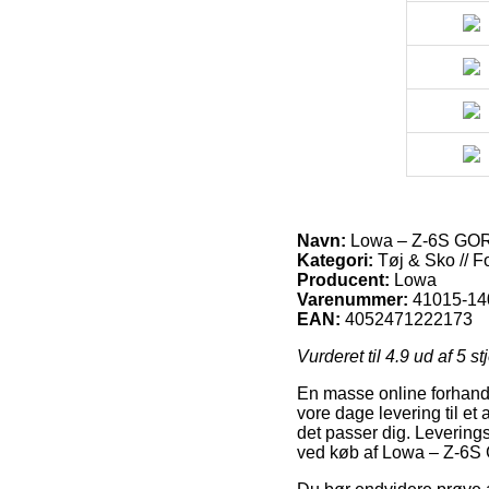
Navn:
Lowa – Z-6S GORE
Kategori:
Tøj & Sko // F
Producent:
Lowa
Varenummer:
41015-14
EAN:
4052471222173
Vurderet til
4.9
ud af 5 st
En masse online forhandle
vore dage levering til et 
det passer dig. Levering
ved køb af Lowa – Z-6S