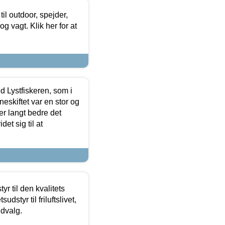
il outdoor, spejder,
 og vagt. Klik her for at
d Lystfiskeren, som i
neskiftet var en stor og
r langt bedre det
et sig til at
r til den kvalitets
dstyr til friluftslivet,
udvalg.