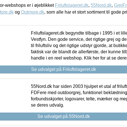
r-webshops er i øjeblikket
Friluftslageret.dk
,
55Nord.dk
,
GrejFr
tore.dk
og
Outmore.dk
, som alle har et stort sortiment til gode pr
Friluftslageret.dk begyndte tilbage i 1995 i et lil
Vestfyn. Den gode service, det rigtige grej og 
til friluftsliv og det rigtige udstyr gjorde, at buti
faktisk var de blandt de allerførste, der kunne ti
handle i en reel webshop. Klik her for at se dere
Se udvalget på Friluftslageret.dk
55Nord.dk har siden 2003 hjulpet et utal af friluf
FDFere med outdoorgrej, funktionel beklædning,
forbundsskjorter, logovarer, telte, mærker og meg
se deres udvalg.
Se udvalget på 55Nord.dk