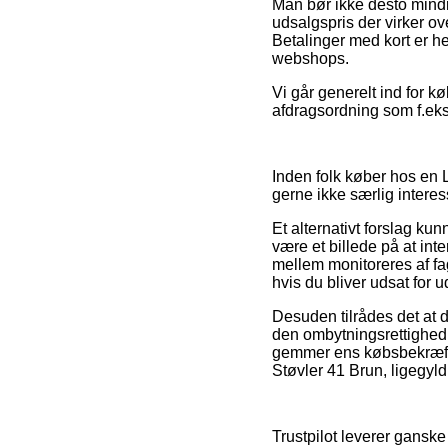
Man bør ikke desto mindr
udsalgspris der virker ove
Betalinger med kort er h
webshops.
Vi går generelt ind for 
afdragsordning som f.eks
Inden folk køber hos en
gerne ikke særlig interes
Et alternativt forslag kun
være et billede på at int
mellem monitoreres af fa
hvis du bliver udsat for u
Desuden tilrådes det at d
den ombytningsrettighed 
gemmer ens købsbekræfte
Støvler 41 Brun, ligegyl
Trustpilot leverer gansk