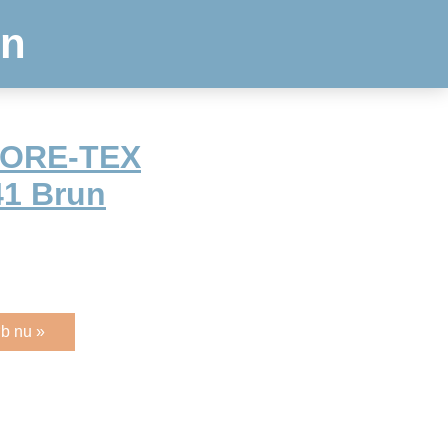
en
GORE-TEX
41 Brun
b nu »