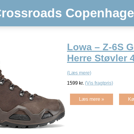
rossroads Copenhag
Lowa – Z-6S 
Herre Støvler 
(Læs mere)
1599
kr.
(Vis fragtpris)
Læs mere »
Kø