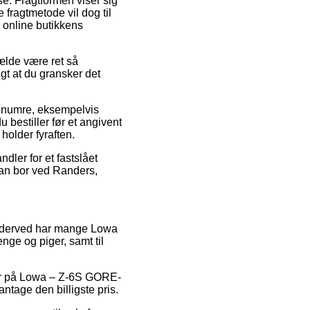
se. Fragtformen viser sig
fragtmetode vil dog til
r online butikkens
fælde være ret så
igt at du gransker det
enumre, eksempelvis
bestiller før et angivent
holder fyraften.
dler for et fastslået
man bor ved Randers,
 og derved har mange Lowa
enge og piger, samt til
der på Lowa – Z-6S GORE-
ntage den billigste pris.