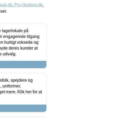
eak.dk
,
Pro-Outdoor.dk
,
iser.
le lagerlokale på
den engagerede tilgang
kken hurtigt voksede og
lbyde deres kunder at
s udvalg.
tsfolk, spejdere og
 uniformer,
et mere. Klik her for at