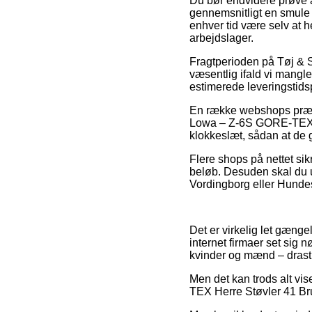
Du bør endvidere prøve at
gennemsnitligt en smule 
enhver tid være selv at h
arbejdslager.
Fragtperioden på Tøj & Sk
væsentlig ifald vi mangler
estimerede leveringsti
En række webshops præs
Lowa – Z-6S GORE-TEX Her
klokkeslæt, sådan at de g
Flere shops på nettet sik
beløb. Desuden skal du 
Vordingborg eller Hundest
Det er virkelig let gænge
internet firmaer set sig 
kvinder og mænd – drasti
Men det kan trods alt vi
TEX Herre Støvler 41 Brun