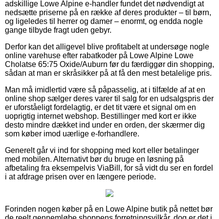
adskillige Lowe Alpine e-handler fundet det nødvendigt at
nedsætte priserne på en række af deres produkter – til børn,
og ligeledes til herrer og damer – enormt, og endda nogle
gange tilbyde fragt uden gebyr.
Derfor kan det alligevel blive profitabelt at undersøge nogle
online varehuse efter rabatkoder på Lowe Alpine Lowe
Cholatse 65:75 Oxide/Auburn før du færdiggør din shopping,
sådan at man er skråsikker på at få den mest betalelige pris.
Man må imidlertid være så påpasselig, at i tilfælde af at en
online shop sælger deres varer til salg for en udsalgspris der
er uforståeligt fordelagtig, er det tit være et signal om en
uoprigtig internet webshop. Bestillinger med kort er ikke
desto mindre dækket ind under en orden, der skærmer dig
som køber imod uærlige e-forhandlere.
Generelt går vi ind for shopping med kort eller betalinger
med mobilen. Alternativt bør du bruge en løsning på
afbetaling fra eksempelvis ViaBill, for så vidt du ser en fordel
i at afdrage prisen over en længere periode.
Forinden nogen køber på en Lowe Alpine butik på nettet bør
de reelt gennemløbe shoppens forretningsvilkår, dog er det i