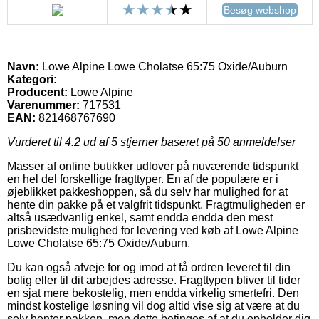
Besøg webshop
Navn:
Lowe Alpine Lowe Cholatse 65:75 Oxide/Auburn
Kategori:
Producent:
Lowe Alpine
Varenummer:
717531
EAN:
821468767690
Vurderet til
4.2
ud af 5 stjerner baseret på
50
anmeldelser
Masser af online butikker udlover på nuværende tidspunkt
en hel del forskellige fragttyper. En af de populære er i
øjeblikket pakkeshoppen, så du selv har mulighed for at
hente din pakke på et valgfrit tidspunkt. Fragtmuligheden er
altså usædvanlig enkel, samt endda endda den mest
prisbevidste mulighed for levering ved køb af Lowe Alpine
Lowe Cholatse 65:75 Oxide/Auburn.
Du kan også afveje for og imod at få ordren leveret til din
bolig eller til dit arbejdes adresse. Fragttypen bliver til tider
en sjat mere bekostelig, men endda virkelig smertefri. Den
mindst kostelige løsning vil dog altid vise sig at være at du
selv henter pakken, men dette betinges af at du opholder dig