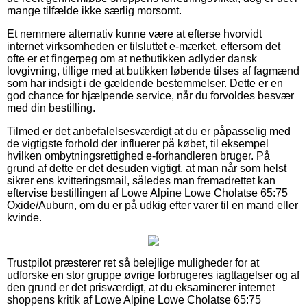
mange tilfælde ikke særlig morsomt.
Et nemmere alternativ kunne være at efterse hvorvidt
internet virksomheden er tilsluttet e-mærket, eftersom det
ofte er et fingerpeg om at netbutikken adlyder dansk
lovgivning, tillige med at butikken løbende tilses af fagmænd
som har indsigt i de gældende bestemmelser. Dette er en
god chance for hjælpende service, når du forvoldes besvær
med din bestilling.
Tilmed er det anbefalelsesværdigt at du er påpasselig med
de vigtigste forhold der influerer på købet, til eksempel
hvilken ombytningsrettighed e-forhandleren bruger. På
grund af dette er det desuden vigtigt, at man når som helst
sikrer ens kvitteringsmail, således man fremadrettet kan
eftervise bestillingen af Lowe Alpine Lowe Cholatse 65:75
Oxide/Auburn, om du er på udkig efter varer til en mand eller
kvinde.
Trustpilot præsterer ret så belejlige muligheder for at
udforske en stor gruppe øvrige forbrugeres iagttagelser og af
den grund er det prisværdigt, at du eksaminerer internet
shoppens kritik af Lowe Alpine Lowe Cholatse 65:75