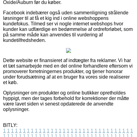
Oxide/Auburn før du køber.
Facebook indebærer også uden sammenligning strålende
løsninger til at få et kig ind i online webshoppens
kundefokus. Tilmed ser vi nogle internet webshops hvor
kunder kan udfærdige en bedømmelse af ordreforløbet, som
på samme måde kan anvendes til vurdering af
kundetilfredsheden.
Dette website er finansieret af indtægter fra reklamer. Vi har
et tæt samarbejde med en del online forhandlere eftersom vi
promoverer forretningernes produkter, og tjener honorar
under forudsætning af at en bruger fra vores side realiserer
et køb.
Oplysninger om produkter og online butikker opretholdes
hyppigt, men der tages forbehold for korrektioner der måtte
være lavet siden vi senest opdaterede de anvendte
oplysninger.
BITLY:
1
1
1
1
1
1
1
1
1
1
1
1
1
1
1
1
1
1
1
1
1
1
1
1
1
1
1
1
1
1
1
1
1
1
1
1
1
1
1
1
1
1
1
1
1
1
1
1
1
1
1
1
1
1
1
1
1
1
1
1
1
1
1
1
1
1