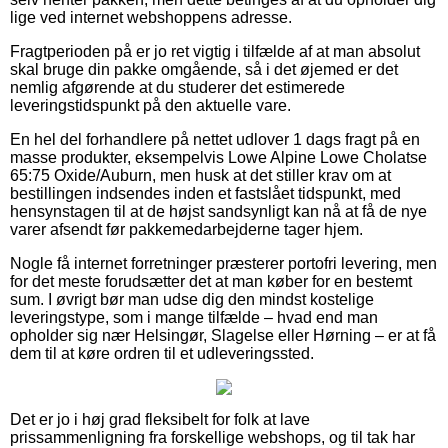
lige ved internet webshoppens adresse.
Fragtperioden på er jo ret vigtig i tilfælde af at man absolut
skal bruge din pakke omgående, så i det øjemed er det
nemlig afgørende at du studerer det estimerede
leveringstidspunkt på den aktuelle vare.
En hel del forhandlere på nettet udlover 1 dags fragt på en
masse produkter, eksempelvis Lowe Alpine Lowe Cholatse
65:75 Oxide/Auburn, men husk at det stiller krav om at
bestillingen indsendes inden et fastslået tidspunkt, med
hensynstagen til at de højst sandsynligt kan nå at få de nye
varer afsendt før pakkemedarbejderne tager hjem.
Nogle få internet forretninger præsterer portofri levering, men
for det meste forudsætter det at man køber for en bestemt
sum. I øvrigt bør man udse dig den mindst kostelige
leveringstype, som i mange tilfælde – hvad end man
opholder sig nær Helsingør, Slagelse eller Hørning – er at få
dem til at køre ordren til et udleveringssted.
Det er jo i høj grad fleksibelt for folk at lave
prissammenligning fra forskellige webshops, og til tak har