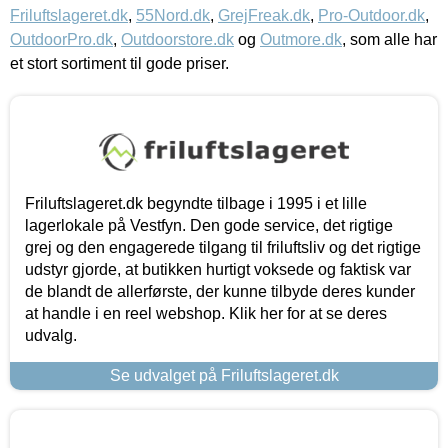
Friluftslageret.dk
,
55Nord.dk
,
GrejFreak.dk
,
Pro-Outdoor.dk
,
OutdoorPro.dk
,
Outdoorstore.dk
og
Outmore.dk
, som alle har
et stort sortiment til gode priser.
Friluftslageret.dk begyndte tilbage i 1995 i et lille
lagerlokale på Vestfyn. Den gode service, det rigtige
grej og den engagerede tilgang til friluftsliv og det rigtige
udstyr gjorde, at butikken hurtigt voksede og faktisk var
de blandt de allerførste, der kunne tilbyde deres kunder
at handle i en reel webshop. Klik her for at se deres
udvalg.
Se udvalget på Friluftslageret.dk