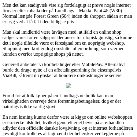
Men det kan stadigvæk vise sig fordelagtigt at prøve nogle internet
firmaer efter rabatkoder på Lundhags – Makke Pant 46 (W30)
Normal længde Forest Green (604) inden du shopper, sådan at man
er tryg ved at få fat i den billigste pris.
Man skal imidlertid være årvågen med, at ifald en online shop
sælger varer for en salgspris der anses for utopisk gunstig, så kunne
det i nogle tilfælde være et faresignal om en uoprigtig webshop.
Shopping med kort er dog omsluttet af en ordning, som værner
kunden overfor uoprigtige shops på nettet.
Generelt anbefaler vi kortbetalinger eller MobilePay. Alternativt
burde du drage nytte af en afbetalingsordning fra eksempelvis
ViaBill, såfremt du ønsker at honorere omkostningerne senere.
Forud for at folk køber på en Lundhags netbutik kan man i
virkeligheden overveje dens forretningsbetingelser, dog er det
naturligvis ikke særlig sjovt.
En nem løsning kunne derfor være at kigge om online webshoppen
er e-mærke tilsluttet, hvilket generelt er et bevis på at e-handlen
adlyder den officielle danske lovgivning, og at internet forhandleren
jævnligt kontrolleres af fagmænd der behersker vedtægterne på