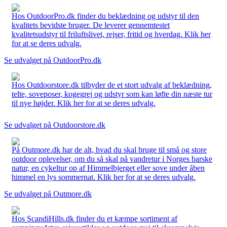
Hos OutdoorPro.dk finder du beklædning og udstyr til den
kvalitets bevidste bruger. De leverer gennemtestet
kvalitetsudstyr til friluftslivet, rejser, fritid og hverdag. Klik her
for at se deres udvalg.
Se udvalget på OutdoorPro.dk
Hos Outdoorstore.dk tilbyder de et stort udvalg af beklædning,
telte, soveposer, kogegrej og udstyr som kan løfte din næste tur
til nye højder. Klik her for at se deres udvalg.
Se udvalget på Outdoorstore.dk
På Outmore.dk har de alt, hvad du skal bruge til små og store
outdoor oplevelser, om du så skal på vandretur i Norges barske
natur, en cykeltur op af Himmelbjerget eller sove under åben
himmel en lys sommernat. Klik her for at se deres udvalg.
Se udvalget på Outmore.dk
Hos ScandiHills.dk finder du et kæmpe sortiment af