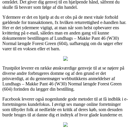
området. Det giver dig genvej til en hjælpende hånd, såfremt du
skulle få besvær som følge af din handel.
Ydermere er det en hjælp at du er obs på de mest vitale forhold
gældende for transaktionen, fx hvilken returrettighed e-handlen har.
Her er det ydermere vigtigt, at man når som helst opbevarer ens
kvittering på e-mail, således man en anden gang vil kunne
dokumentere bestillingen af Lundhags – Makke Pant 46 (W30)
Normal længde Forest Green (604), uafhængig om du søger efter
varer til en voksen eller et barn.
Trustpilot leverer en række ønskværdige genveje til at se nøjere på
diverse andre forbrugeres domme og af den grund er det
prisværdigt, at du gennemsøger webbutikkens anmeldelser af
Lundhags – Makke Pant 46 (W30) Normal længde Forest Green
(604) forinden du lægger din bestilling.
Facebook leverer også nogenlunde gode metoder til at få indblik i e-
forretningens kundefokus. I øvrigt ses mange online forretninger
som tilbyder folk at nedfælde en kritik af deres køb, som desuden
burde bruges til at danne dig et indtryk af hvor glade kunderne er.