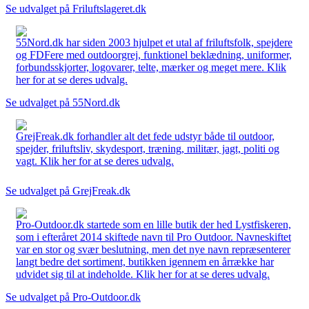
Se udvalget på Friluftslageret.dk
55Nord.dk har siden 2003 hjulpet et utal af friluftsfolk, spejdere
og FDFere med outdoorgrej, funktionel beklædning, uniformer,
forbundsskjorter, logovarer, telte, mærker og meget mere. Klik
her for at se deres udvalg.
Se udvalget på 55Nord.dk
GrejFreak.dk forhandler alt det fede udstyr både til outdoor,
spejder, friluftsliv, skydesport, træning, militær, jagt, politi og
vagt. Klik her for at se deres udvalg.
Se udvalget på GrejFreak.dk
Pro-Outdoor.dk startede som en lille butik der hed Lystfiskeren,
som i efteråret 2014 skiftede navn til Pro Outdoor. Navneskiftet
var en stor og svær beslutning, men det nye navn repræsenterer
langt bedre det sortiment, butikken igennem en årrække har
udvidet sig til at indeholde. Klik her for at se deres udvalg.
Se udvalget på Pro-Outdoor.dk