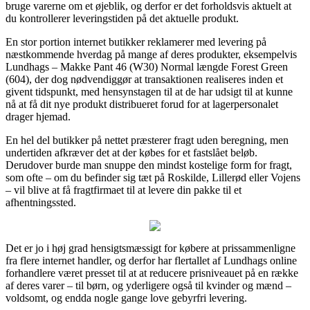
bruge varerne om et øjeblik, og derfor er det forholdsvis aktuelt at
du kontrollerer leveringstiden på det aktuelle produkt.
En stor portion internet butikker reklamerer med levering på
næstkommende hverdag på mange af deres produkter, eksempelvis
Lundhags – Makke Pant 46 (W30) Normal længde Forest Green
(604), der dog nødvendiggør at transaktionen realiseres inden et
givent tidspunkt, med hensynstagen til at de har udsigt til at kunne
nå at få dit nye produkt distribueret forud for at lagerpersonalet
drager hjemad.
En hel del butikker på nettet præsterer fragt uden beregning, men
undertiden afkræver det at der købes for et fastslået beløb.
Derudover burde man snuppe den mindst kostelige form for fragt,
som ofte – om du befinder sig tæt på Roskilde, Lillerød eller Vojens
– vil blive at få fragtfirmaet til at levere din pakke til et
afhentningssted.
Det er jo i høj grad hensigtsmæssigt for købere at prissammenligne
fra flere internet handler, og derfor har flertallet af Lundhags online
forhandlere været presset til at at reducere prisniveauet på en række
af deres varer – til børn, og yderligere også til kvinder og mænd –
voldsomt, og endda nogle gange love gebyrfri levering.