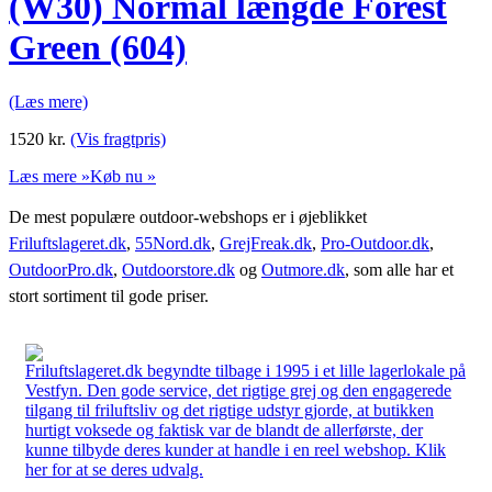
(W30) Normal længde Forest
Green (604)
(Læs mere)
1520
kr.
(Vis fragtpris)
Læs mere »
Køb nu »
De mest populære outdoor-webshops er i øjeblikket
Friluftslageret.dk
,
55Nord.dk
,
GrejFreak.dk
,
Pro-Outdoor.dk
,
OutdoorPro.dk
,
Outdoorstore.dk
og
Outmore.dk
, som alle har et
stort sortiment til gode priser.
Friluftslageret.dk begyndte tilbage i 1995 i et lille lagerlokale på
Vestfyn. Den gode service, det rigtige grej og den engagerede
tilgang til friluftsliv og det rigtige udstyr gjorde, at butikken
hurtigt voksede og faktisk var de blandt de allerførste, der
kunne tilbyde deres kunder at handle i en reel webshop. Klik
her for at se deres udvalg.