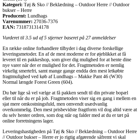
Kategori:
Tøj & Sko // Beklædning – Outdoor Herre // Outdoor
bukser – Herre
Producent:
Lundhags
Varenummer:
27036-7376
EAN:
7318731314178
Vurderet til
3.5
ud af 5 stjerner baseret på
27
anmeldelser
En række online forhandlere tilbyder i dag diverse forskellige
leveringsmetoder. En af de mest moderne er for øjeblikket at få
leveret til en pakkeshop, som giver dig mulighed for at hente dine
nye varer når der er mulighed for det. Fragtmetoden er nemlig
virkelig smertefri, samt mange gange endda den mest letkøbte
fragtmulighed ved køb af Lundhags – Makke Pant 46 (W30)
Normal længde Forest Green (604).
Du bør lige så vel vælge at få pakken sendt til din private bopæl
eller til når du er på job. Fragtmetoden viser sig en gang i mellem en
sjat mere omkostningsfuld, men omvendt usædvanlig
overkommelig. Den mest prisbevidste fragtform vil dog altid være at
du selv henter ordren, som dog står og falder med at du er tæt på
online forretningens lager.
Leveringshastigheden på Tøj & Sko // Beklædning – Outdoor Herre
// Outdoor bukser – Herre er jo rigtig afgørende såfremt vi skal