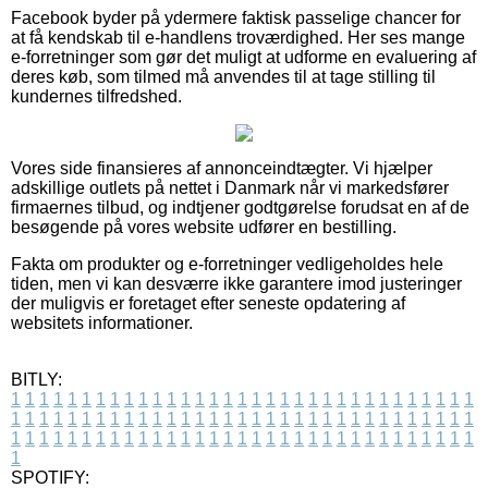
Facebook byder på ydermere faktisk passelige chancer for
at få kendskab til e-handlens troværdighed. Her ses mange
e-forretninger som gør det muligt at udforme en evaluering af
deres køb, som tilmed må anvendes til at tage stilling til
kundernes tilfredshed.
Vores side finansieres af annonceindtægter. Vi hjælper
adskillige outlets på nettet i Danmark når vi markedsfører
firmaernes tilbud, og indtjener godtgørelse forudsat en af de
besøgende på vores website udfører en bestilling.
Fakta om produkter og e-forretninger vedligeholdes hele
tiden, men vi kan desværre ikke garantere imod justeringer
der muligvis er foretaget efter seneste opdatering af
websitets informationer.
BITLY:
1
1
1
1
1
1
1
1
1
1
1
1
1
1
1
1
1
1
1
1
1
1
1
1
1
1
1
1
1
1
1
1
1
1
1
1
1
1
1
1
1
1
1
1
1
1
1
1
1
1
1
1
1
1
1
1
1
1
1
1
1
1
1
1
1
1
1
1
1
1
1
1
1
1
1
1
1
1
1
1
1
1
1
1
1
1
1
1
1
1
1
1
1
1
1
1
1
1
1
1
SPOTIFY: