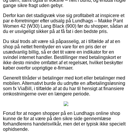
og børn, samt også til voksne – helt i bund, og endda nogle
gange sikre fragt uden gebyr.
Derfor kan det stadigvæk vise sig profitabelt at inspicere et
par e-forretninger efter udsalg på Lundhags – Makke Pant
Women 42 (W30) Lang Black (900) før du shopper, sådan at
du er usvigeligt sikker på at få fat i den bedste pris.
Du skal trods alt være så påpasselig, at i tilfælde af at en
shop på nettet frembyder en vare for en pris der er
usædvanlig billig, så er det tit være en indikator for en
svindel internet handler. Bestillinger med betalingskort er
ikke desto mindre omfattet af et regelsæt, hvilket beskytter
køber overfor uoprigtige e-firmaer.
Generelt tilråder vi betalinger med kort eller betalinger med
mobilen. Alternativt burde du udnytte en afbetalingsløsning
som fx ViaBill, i tilfælde af at du har til hensigt at finansiere
omkostningerne over en længere periode.
Forud for at nogen shopper på en Lundhags online shop
kunne de for at være på den sikre side gennemlæse
forhandlerens handelsvilkår, men det er typisk ikke specielt
ophidsende.