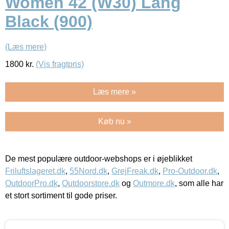
Women 42 (W30) Lang
Black (900)
(Læs mere)
1800
kr.
(Vis fragtpris)
Læs mere »
Køb nu »
De mest populære outdoor-webshops er i øjeblikket
Friluftslageret.dk
,
55Nord.dk
,
GrejFreak.dk
,
Pro-Outdoor.dk
,
OutdoorPro.dk
,
Outdoorstore.dk
og
Outmore.dk
, som alle har
et stort sortiment til gode priser.