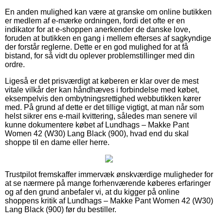
En anden mulighed kan være at granske om online butikken
er medlem af e-mærke ordningen, fordi det ofte er en
indikator for at e-shoppen anerkender de danske love,
foruden at butikken en gang i mellem efterses af sagkyndige
der forstår reglerne. Dette er en god mulighed for at få
bistand, for så vidt du oplever problemstillinger med din
ordre.
Ligeså er det prisværdigt at køberen er klar over de mest
vitale vilkår der kan håndhæves i forbindelse med købet,
eksempelvis den ombytningsrettighed webbutikken kører
med. På grund af dette er det tillige vigtigt, at man når som
helst sikrer ens e-mail kvittering, således man senere vil
kunne dokumentere købet af Lundhags – Makke Pant
Women 42 (W30) Lang Black (900), hvad end du skal
shoppe til en dame eller herre.
Trustpilot fremskaffer immervæk ønskværdige muligheder for
at se nærmere på mange forhenværende køberes erfaringer
og af den grund anbefaler vi, at du kigger på online
shoppens kritik af Lundhags – Makke Pant Women 42 (W30)
Lang Black (900) før du bestiller.