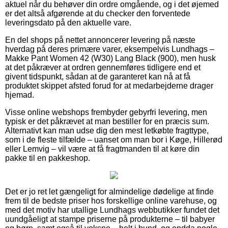
aktuel når du behøver din ordre omgående, og i det øjemed
er det altså afgørende at du checker den forventede
leveringsdato på den aktuelle vare.
En del shops på nettet annoncerer levering på næste
hverdag på deres primære varer, eksempelvis Lundhags –
Makke Pant Women 42 (W30) Lang Black (900), men husk
at det påkræver at ordren gennemføres tidligere end et
givent tidspunkt, sådan at de garanteret kan nå at få
produktet skippet afsted forud for at medarbejderne drager
hjemad.
Visse online webshops frembyder gebyrfri levering, men
typisk er det påkrævet at man bestiller for en præcis sum.
Alternativt kan man udse dig den mest letkøbte fragttype,
som i de fleste tilfælde – uanset om man bor i Køge, Hillerød
eller Lemvig – vil være at få fragtmanden til at køre din
pakke til en pakkeshop.
Det er jo ret let gængeligt for almindelige dødelige at finde
frem til de bedste priser hos forskellige online varehuse, og
med det motiv har utallige Lundhags webbutikker fundet det
uundgåeligt at stampe priserne på produkterne – til babyer