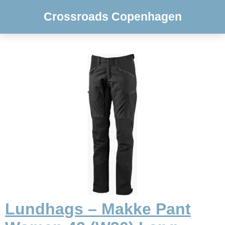
Crossroads Copenhagen
Lundhags – Makke Pant