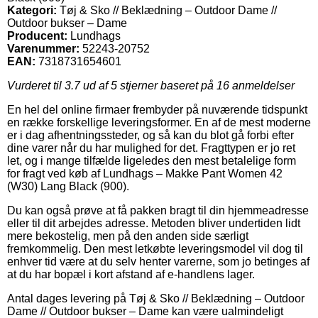
Kategori:
Tøj & Sko // Beklædning – Outdoor Dame //
Outdoor bukser – Dame
Producent:
Lundhags
Varenummer:
52243-20752
EAN:
7318731654601
Vurderet til
3.7
ud af 5 stjerner baseret på
16
anmeldelser
En hel del online firmaer frembyder på nuværende tidspunkt
en række forskellige leveringsformer. En af de mest moderne
er i dag afhentningssteder, og så kan du blot gå forbi efter
dine varer når du har mulighed for det. Fragttypen er jo ret
let, og i mange tilfælde ligeledes den mest betalelige form
for fragt ved køb af Lundhags – Makke Pant Women 42
(W30) Lang Black (900).
Du kan også prøve at få pakken bragt til din hjemmeadresse
eller til dit arbejdes adresse. Metoden bliver undertiden lidt
mere bekostelig, men på den anden side særligt
fremkommelig. Den mest letkøbte leveringsmodel vil dog til
enhver tid være at du selv henter varerne, som jo betinges af
at du har bopæl i kort afstand af e-handlens lager.
Antal dages levering på Tøj & Sko // Beklædning – Outdoor
Dame // Outdoor bukser – Dame kan være ualmindeligt