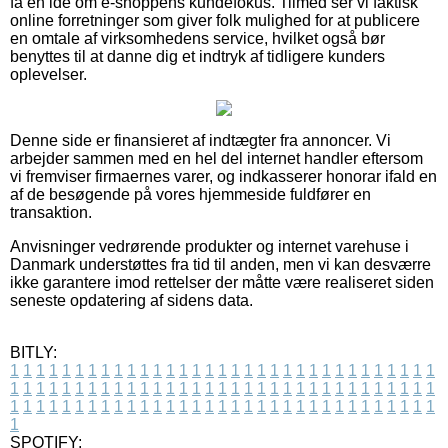
få en idé om e-shoppens kundefokus. Tilmed ser vi faktisk
online forretninger som giver folk mulighed for at publicere
en omtale af virksomhedens service, hvilket også bør
benyttes til at danne dig et indtryk af tidligere kunders
oplevelser.
Denne side er finansieret af indtægter fra annoncer. Vi
arbejder sammen med en hel del internet handler eftersom
vi fremviser firmaernes varer, og indkasserer honorar ifald en
af de besøgende på vores hjemmeside fuldfører en
transaktion.
Anvisninger vedrørende produkter og internet varehuse i
Danmark understøttes fra tid til anden, men vi kan desværre
ikke garantere imod rettelser der måtte være realiseret siden
seneste opdatering af sidens data.
BITLY:
1
1
1
1
1
1
1
1
1
1
1
1
1
1
1
1
1
1
1
1
1
1
1
1
1
1
1
1
1
1
1
1
1
1
1
1
1
1
1
1
1
1
1
1
1
1
1
1
1
1
1
1
1
1
1
1
1
1
1
1
1
1
1
1
1
1
1
1
1
1
1
1
1
1
1
1
1
1
1
1
1
1
1
1
1
1
1
1
1
1
1
1
1
1
1
1
1
1
1
1
SPOTIFY: