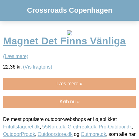
Crossroads Copenhagen
Magnet Det Finns Vänliga
(Læs mere)
22.36
kr.
(Vis fragtpris)
Læs mere »
Køb nu »
De mest populære outdoor-webshops er i øjeblikket
Friluftslageret.dk
,
55Nord.dk
,
GrejFreak.dk
,
Pro-Outdoor.dk
,
OutdoorPro.dk
,
Outdoorstore.dk
og
Outmore.dk
, som alle har