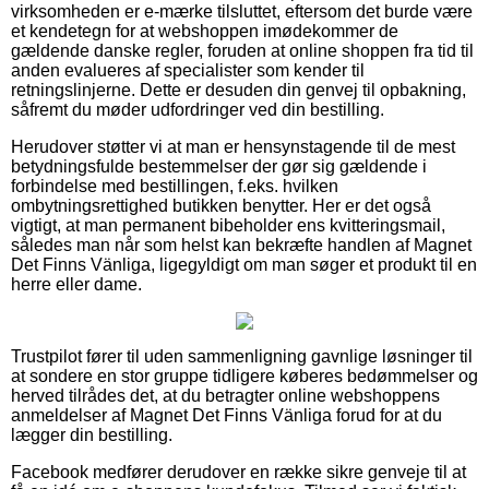
virksomheden er e-mærke tilsluttet, eftersom det burde være
et kendetegn for at webshoppen imødekommer de
gældende danske regler, foruden at online shoppen fra tid til
anden evalueres af specialister som kender til
retningslinjerne. Dette er desuden din genvej til opbakning,
såfremt du møder udfordringer ved din bestilling.
Herudover støtter vi at man er hensynstagende til de mest
betydningsfulde bestemmelser der gør sig gældende i
forbindelse med bestillingen, f.eks. hvilken
ombytningsrettighed butikken benytter. Her er det også
vigtigt, at man permanent bibeholder ens kvitteringsmail,
således man når som helst kan bekræfte handlen af Magnet
Det Finns Vänliga, ligegyldigt om man søger et produkt til en
herre eller dame.
Trustpilot fører til uden sammenligning gavnlige løsninger til
at sondere en stor gruppe tidligere køberes bedømmelser og
herved tilrådes det, at du betragter online webshoppens
anmeldelser af Magnet Det Finns Vänliga forud for at du
lægger din bestilling.
Facebook medfører derudover en række sikre genveje til at