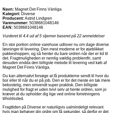
Navn:
Magnet Det Finns Vänliga
Kategori:
Diverse
Producent:
Astrid Lindgren
Varenummer:
5038681048146
EAN:
5038681048146
Vurderet til
4.4
ud af 5 stjerner baseret på
22
anmeldelser
En stor portion online varehuse udlover nu om dage diverse
løsninger til levering. Den mest moderne er for øjeblikket
pakkeshoppen, og så henter du bare ordren når der er tid til
det. Fragtmuligheden er nemlig vældig problemfri, samt
desuden endda den billigste metode til levering ved køb af
Magnet Det Finns Vänliga.
Du kan alternativt forsøge at få produkterne sendt til hvor du
bor eller til når du er på job. Den er for det meste en tak mere
bekostelig, men omvendt super praktisk. Den billigste
mulighed for fragt er uden tvivl selv at hente ordren, som jo
kræver at du opholder dig lige ved online forretningens
tilholdssted.
Fragttiden på Diverse er naturligvis ualmindeligt relevant
hvis man behøver din ordre om få sekunder, så derfor er det