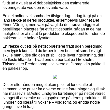
fuldt ud aktuelt at vi dobbelttjekker den estimerede
leveringsdato ved den relevante vare.
En del online virksomheder tilsiger dag-til-dag fragt på en
lang række af deres produkter, eksempelvis Magnet Det
Finns Vänliga, men vær på vagt da det nødvendiggør at
bestillingen placeres før et fast tidspunkt, sådan at de har
mulighed for at nå at få produkterne ekspederet forinden de
pakkeansatte holder fyraften.
En række outlets på nettet præsterer fragt uden beregning,
men typisk kun ifald du køber for en bestemt sum. I øvrigt
skulle man udse dig den prisbilligste leveringsløsning, der i
de fleste tilfælde – hvad end du bor tæt på Hørsholm,
Thisted eller Fredensborg – vil være at få bragt din pakke til
en pakkeshop.
Det er efterhånden meget ukompliceret for os alle at
sammenligne priser fra diverse online forretninger, og til tak
har massevis af Astrid Lindgren forretninger på nettet været
tvunget til at sænke udsalgspriserne på deres produkter – til
juniorer, og ligeså til voksne – voldsomt, og endda nogle
gange love fri fragt.