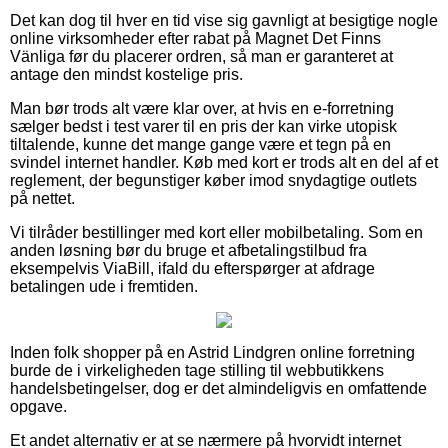
Det kan dog til hver en tid vise sig gavnligt at besigtige nogle
online virksomheder efter rabat på Magnet Det Finns
Vänliga før du placerer ordren, så man er garanteret at
antage den mindst kostelige pris.
Man bør trods alt være klar over, at hvis en e-forretning
sælger bedst i test varer til en pris der kan virke utopisk
tiltalende, kunne det mange gange være et tegn på en
svindel internet handler. Køb med kort er trods alt en del af et
reglement, der begunstiger køber imod snydagtige outlets
på nettet.
Vi tilråder bestillinger med kort eller mobilbetaling. Som en
anden løsning bør du bruge et afbetalingstilbud fra
eksempelvis ViaBill, ifald du efterspørger at afdrage
betalingen ude i fremtiden.
Inden folk shopper på en Astrid Lindgren online forretning
burde de i virkeligheden tage stilling til webbutikkens
handelsbetingelser, dog er det almindeligvis en omfattende
opgave.
Et andet alternativ er at se nærmere på hvorvidt internet