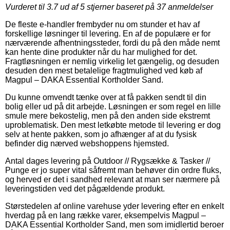
Vurderet til
3.7
ud af 5 stjerner baseret på
37
anmeldelser
De fleste e-handler frembyder nu om stunder et hav af
forskellige løsninger til levering. En af de populære er for
nærværende afhentningssteder, fordi du på den måde nemt
kan hente dine produkter når du har mulighed for det.
Fragtløsningen er nemlig virkelig let gængelig, og desuden
desuden den mest betalelige fragtmulighed ved køb af
Magpul – DAKA Essential Kortholder Sand.
Du kunne omvendt tænke over at få pakken sendt til din
bolig eller ud på dit arbejde. Løsningen er som regel en lille
smule mere bekostelig, men på den anden side ekstremt
uproblematisk. Den mest letkøbte metode til levering er dog
selv at hente pakken, som jo afhænger af at du fysisk
befinder dig nærved webshoppens hjemsted.
Antal dages levering på Outdoor // Rygsække & Tasker //
Punge er jo super vital såfremt man behøver din ordre fluks,
og herved er det i sandhed relevant at man ser nærmere på
leveringstiden ved det pågældende produkt.
Størstedelen af online varehuse yder levering efter en enkelt
hverdag på en lang række varer, eksempelvis Magpul –
DAKA Essential Kortholder Sand, men som imidlertid beroer