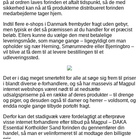
på at ordren laves forinden et aftalt tidspunkt, så de med
sikkerhed kan nå at få produkterne distribueret forinden
medarbejderne tager hjem.
Indtil flere e-shops i Danmark frembyder fragt uden gebyr,
men typisk er det så præmissen at du handler for et præcist
beløb. Ellers kunne du vælge den mest betalelige
leveringsmåde, som mange gange – ligegyldigt om man
opholder sig nær Herning, Smørumnedre eller Bjerringbro –
vil blive at få dem til at levere bestillingen til et
udleveringssted.
Det er i dag meget smertefrit for alle at søge sig frem til priser
i blandt diverse e-forhandlere, og så har massevis af Magpul
internet webshops været nødt til at nedsætte
udsalgspriserne på en række af deres produkter – til drenge
og piger, og desuden også til damer og herrer – voldsomt, og
endda nogle gange tilbyde portofri fragt.
Derfor kan det stadigvæk være fordelagtigt at efterprøve
visse internet forhandlere efter tilbud på Magpul – DAKA
Essential Kortholder Sand forinden du gennemfører din
handel, så man er velinformeret til at modtage den billigste
pris.