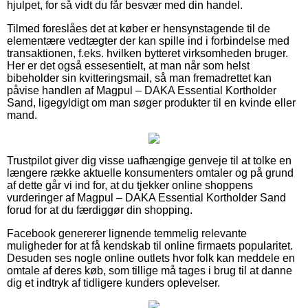
hjulpet, for så vidt du får besvær med din handel.
Tilmed foreslåes det at køber er hensynstagende til de
elementære vedtægter der kan spille ind i forbindelse med
transaktionen, f.eks. hvilken bytteret virksomheden bruger.
Her er det også essesentielt, at man når som helst
bibeholder sin kvitteringsmail, så man fremadrettet kan
påvise handlen af Magpul – DAKA Essential Kortholder
Sand, ligegyldigt om man søger produkter til en kvinde eller
mand.
Trustpilot giver dig visse uafhængige genveje til at tolke en
længere række aktuelle konsumenters omtaler og på grund
af dette går vi ind for, at du tjekker online shoppens
vurderinger af Magpul – DAKA Essential Kortholder Sand
forud for at du færdiggør din shopping.
Facebook genererer lignende temmelig relevante
muligheder for at få kendskab til online firmaets popularitet.
Desuden ses nogle online outlets hvor folk kan meddele en
omtale af deres køb, som tillige må tages i brug til at danne
dig et indtryk af tidligere kunders oplevelser.