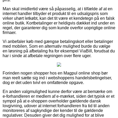
Man skal imidlertid være så påpasselig, at i tilfælde af at en
internet handler tilbyder et produkt til en udsalgspris som
virker uhørt letkøbt, kan det tit være et kendetegn på en falsk
online butik. Kortbetalinger er heldigvis dækket ind under en
regel, der garanterer dig som kunde overfor uoprigtige online
firmaer.
Vi anbefaler køb med gængse betalingskort eller betalinger
med mobilen. Som en alternativ mulighed burde du vælge
en løsning på afbetaling fra for eksempel ViaBill, forudsat du
har i sinde at afbetale regningen over flere uger.
Forinden nogen shopper hos en Magpul online shop bør
man reelt sætte sig ind i webshoppens handelsbetingelser,
dog er det uden tvivl en omfattende opgave.
En anden valgmulighed kunne derfor være at bemærke om
e-forhandleren er medlem af e-mærket, siden det typisk er et
sympol på at e-shoppen overholder gældende dansk
lovgivning, udover at internet forhandleren fra tid til anden
monitoreres af sagkyndige der kender til de gældende
regulativer. Desuden giver det dig mulighed for at blive