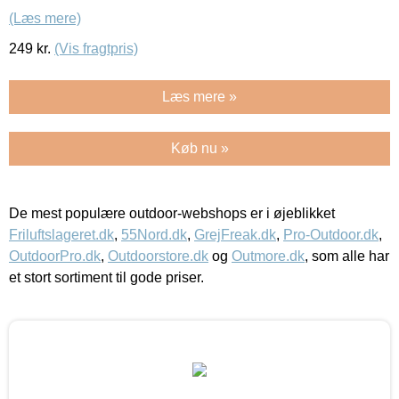
(Læs mere)
249
kr.
(Vis fragtpris)
Læs mere »
Køb nu »
De mest populære outdoor-webshops er i øjeblikket
Friluftslageret.dk
,
55Nord.dk
,
GrejFreak.dk
,
Pro-Outdoor.dk
,
OutdoorPro.dk
,
Outdoorstore.dk
og
Outmore.dk
, som alle har
et stort sortiment til gode priser.