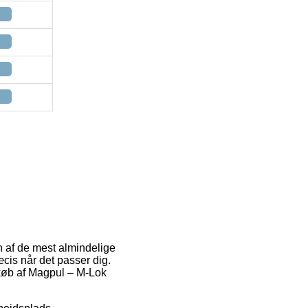
En af de mest almindelige
cis når det passer dig.
 køb af Magpul – M-Lok