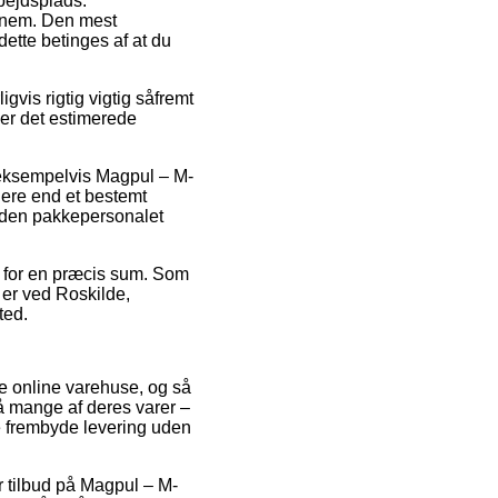
rbejdsplads.
a nem. Den mest
ette betinges af at du
gvis rigtig vigtig såfremt
der det estimerede
 eksempelvis Magpul – M-
gere end et bestemt
inden pakkepersonalet
bes for en præcis sum. Som
n er ved Roskilde,
ted.
se online varehuse, og så
på mange af deres varer –
e frembyde levering uden
er tilbud på Magpul – M-