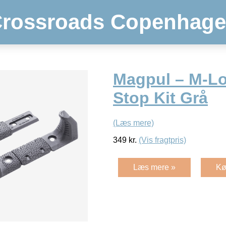
rossroads Copenhag
Magpul – M-L
Stop Kit Grå
(Læs mere)
349
kr.
(Vis fragtpris)
Læs mere »
Kø