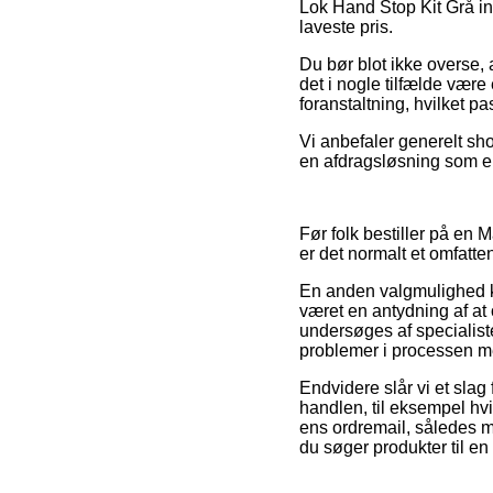
Lok Hand Stop Kit Grå ind
laveste pris.
Du bør blot ikke overse, a
det i nogle tilfælde være 
foranstaltning, hvilket pa
Vi anbefaler generelt sh
en afdragsløsning som eks
Før folk bestiller på en
er det normalt et omfatte
En anden valgmulighed kan
været en antydning af at o
undersøges af specialiste
problemer i processen m
Endvidere slår vi et sl
handlen, til eksempel hvi
ens ordremail, således m
du søger produkter til en