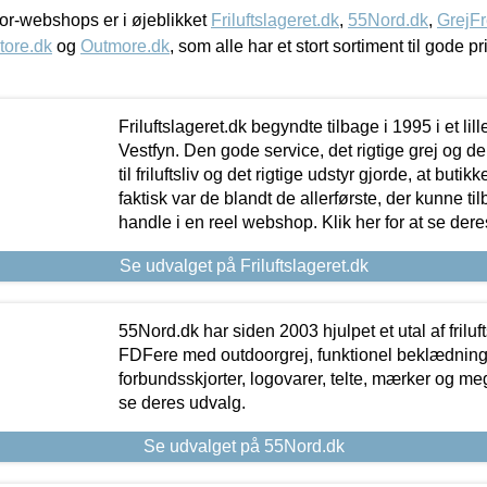
r-webshops er i øjeblikket
Friluftslageret.dk
,
55Nord.dk
,
GrejFr
tore.dk
og
Outmore.dk
, som alle har et stort sortiment til gode pr
Friluftslageret.dk begyndte tilbage i 1995 i et lil
Vestfyn. Den gode service, det rigtige grej og 
til friluftsliv og det rigtige udstyr gjorde, at buti
faktisk var de blandt de allerførste, der kunne ti
handle i en reel webshop. Klik her for at se dere
Se udvalget på Friluftslageret.dk
55Nord.dk har siden 2003 hjulpet et utal af friluf
FDFere med outdoorgrej, funktionel beklædning,
forbundsskjorter, logovarer, telte, mærker og meg
se deres udvalg.
Se udvalget på 55Nord.dk