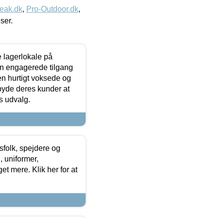
eak.dk
,
Pro-Outdoor.dk
,
iser.
le lagerlokale på
den engagerede tilgang
kken hurtigt voksede og
lbyde deres kunder at
s udvalg.
tsfolk, spejdere og
 uniformer,
et mere. Klik her for at