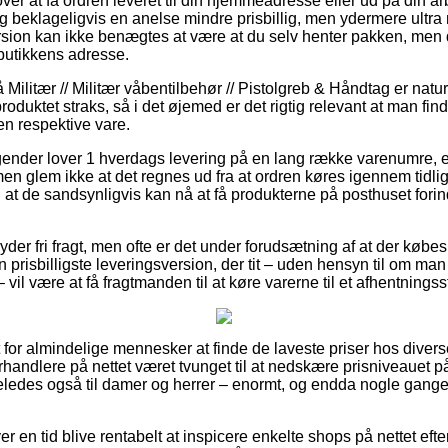
er at få ordren leveret til din hjemmeadresse eller ud på din a
g beklageligvis en anelse mindre prisbillig, men ydermere ultr
rsion kan ikke benægtes at være at du selv henter pakken, men d
butikkens adresse.
ilitær // Militær våbentilbehør // Pistolgreb & Håndtag er naturli
oduktet straks, så i det øjemed er det rigtig relevant at man fin
en respektive vare.
agender lover 1 hverdags levering på en lang række varenumre,
en glem ikke at det regnes ud fra at ordren køres igennem tidli
l at de sandsynligvis kan nå at få produkterne på posthuset for
ilbyder fri fragt, men ofte er det under forudsætning af at der kø
n prisbilligste leveringsversion, der tit – uden hensyn til om ma
il være at få fragtmanden til at køre varerne til et afhentningss
t for almindelige mennesker at finde de laveste priser hos diver
forhandlere på nettet været tvunget til at nedskære prisniveauet 
igeledes også til damer og herrer – enormt, og endda nogle gang
er en tid blive rentabelt at inspicere enkelte shops på nettet eft