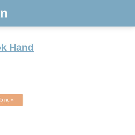
en
ok Hand
b nu »