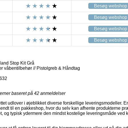
Besøg webshop
Besøg webshop
Besøg webshop
Besøg webshop
and Stop Kit Grå
tær våbentilbehør // Pistolgreb & Håndtag
632
jerner baseret på
42
anmeldelser
tet udlover i øjeblikket diverse forskellige leveringsmodeller. 
sendt til en pakkeshop, hvor du selv kan afhente produkterne præ
let, og typisk ydermere den mindst kostelige leveringsmåde ved