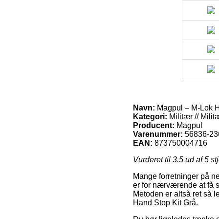
Navn:
Magpul – M-Lok H
Kategori:
Militær // Mili
Producent:
Magpul
Varenummer:
56836-23
EAN:
873750004716
Vurderet til
3.5
ud af 5 st
Mange forretninger på net
er for nærværende at få 
Metoden er altså ret så 
Hand Stop Kit Grå.