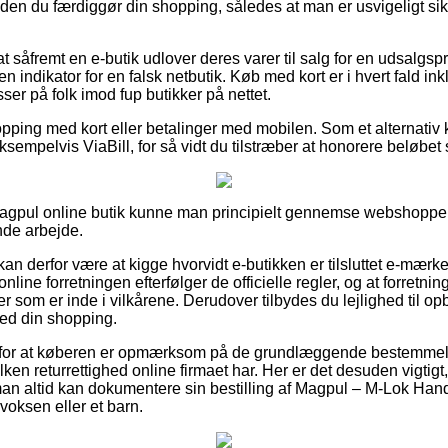
en du færdiggør din shopping, således at man er usvigeligt sikke
t såfremt en e-butik udlover deres varer til salg for en udsalgspri
en indikator for en falsk netbutik. Køb med kort er i hvert fald ink
sser på folk imod fup butikker på nettet.
opping med kort eller betalinger med mobilen. Som et alternativ 
empelvis ViaBill, for så vidt du tilstræber at honorere beløbet
 Magpul online butik kunne man principielt gennemse webshoppen
nde arbejde.
 derfor være at kigge hvorvidt e-butikken er tilsluttet e-mærke
nline forretningen efterfølger de officielle regler, og at forretning
r som er inde i vilkårene. Derudover tilbydes du lejlighed til o
ed din shopping.
ag for at køberen er opmærksom på de grundlæggende bestemmels
lken returrettighed online firmaet har. Her er det desuden vigtig
an altid kan dokumentere sin bestilling af Magpul – M-Lok Han
 voksen eller et barn.