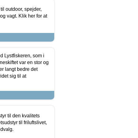
il outdoor, spejder,
 og vagt. Klik her for at
d Lystfiskeren, som i
neskiftet var en stor og
r langt bedre det
et sig til at
r til den kvalitets
dstyr til friluftslivet,
udvalg.