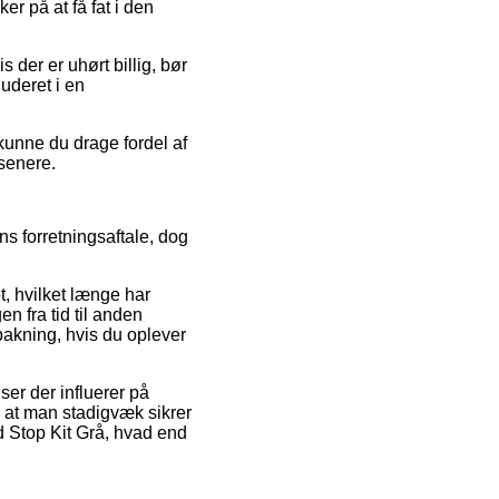
r på at få fat i den
s der er uhørt billig, bør
luderet i en
kunne du drage fordel af
 senere.
s forretningsaftale, dog
t, hvilket længe har
en fra tid til anden
pbakning, hvis du oplever
er der influerer på
t, at man stadigvæk sikrer
d Stop Kit Grå, hvad end