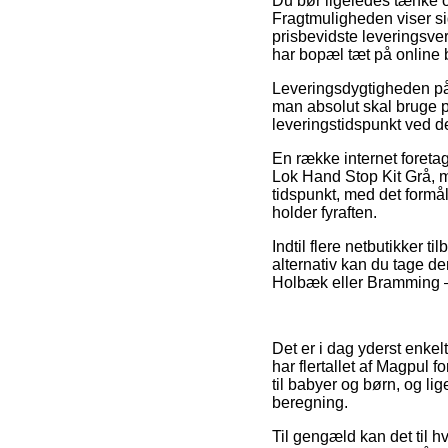
Du bør ligeledes tænke ov
Fragtmuligheden viser si
prisbevidste leveringsve
har bopæl tæt på online 
Leveringsdygtigheden på M
man absolut skal bruge pr
leveringstidspunkt ved d
En række internet foret
Lok Hand Stop Kit Grå, m
tidspunkt, med det formå
holder fyraften.
Indtil flere netbutikker t
alternativ kan du tage de
Holbæk eller Bramming – v
Det er i dag yderst enkel
har flertallet af Magpul 
til babyer og børn, og l
beregning.
Til gengæld kan det til hv