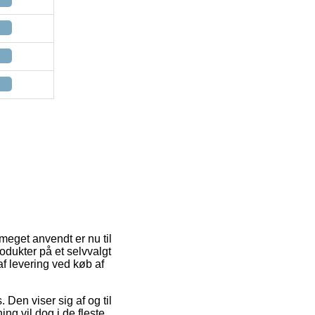
 meget anvendt er nu til
rodukter på et selvvalgt
 af levering ved køb af
. Den viser sig af og til
ng vil dog i de fleste