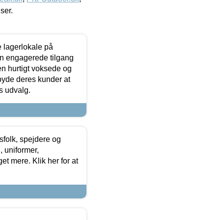
iser.
le lagerlokale på
den engagerede tilgang
kken hurtigt voksede og
lbyde deres kunder at
s udvalg.
tsfolk, spejdere og
 uniformer,
et mere. Klik her for at