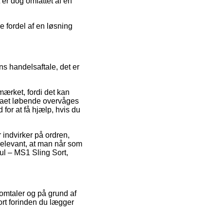
 er dog omfattet af en
e fordel af en løsning
 handelsaftale, det er
mærket, fordi det kan
rmaet løbende overvåges
for at få hjælp, hvis du
 indvirker på ordren,
 relevant, at man når som
pul – MS1 Sling Sort,
s omtaler og på grund af
Sort forinden du lægger