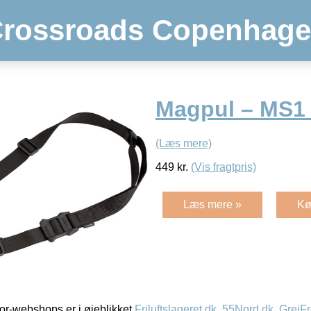
rossroads Copenhag
Magpul – MS1 
(Læs mere)
449
kr.
(Vis fragtpris)
Læs mere »
Kø
r-webshops er i øjeblikket
Friluftslageret.dk
,
55Nord.dk
,
GrejFr