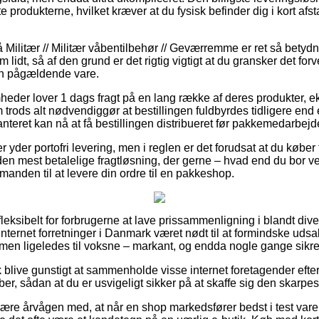
e produkterne, hvilket kræver at du fysisk befinder dig i kort afs
Militær // Militær våbentilbehør // Geværremme er ret så betydni
 lidt, så af den grund er det rigtig vigtigt at du gransker det for
en pågældende vare.
mheder lover 1 dags fragt på en lang række af deres produkter,
rods alt nødvendiggør at bestillingen fuldbyrdes tidligere end e
nteret kan nå at få bestillingen distribueret før pakkemedarbejd
 yder portofri levering, men i reglen er det forudsat at du køber 
en mest betalelige fragtløsning, der gerne – hvad end du bor ve
tmanden til at levere din ordre til en pakkeshop.
leksibelt for forbrugerne at lave prissammenligning i blandt diver
internet forretninger i Danmark været nødt til at formindske ud
r, men ligeledes til voksne – markant, og endda nogle gange sikr
blive gunstigt at sammenholde visse internet foretagender efte
er, sådan at du er usvigeligt sikker på at skaffe sig den skarpest
re årvågen med, at når en shop markedsfører bedst i test varer t