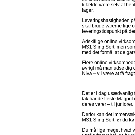
tilfælde være selv at hent
lager.
Leveringshastigheden på 
skal bruge varerne lige om
leveringstidspunkt på d
Adskillige online virkso
MS1 Sling Sort, men som t
med det formål at de gara
Flere online virksomheder
øvrigt må man udse dig d
Nivå – vil være at få frag
Det er i dag usædvanlig f
tak har de fleste Magpul 
deres varer – til juniore
Derfor kan det immervæk 
MS1 Sling Sort før du køb
Du må lige meget hvad væ