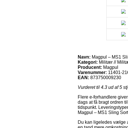
Navn:
Magpul – MS1 Sli
Kategori:
Militær // Mil
Producent:
Magpul
Varenummer:
11401-21
EAN:
873750009230
Vurderet til
4.3
ud af 5 st
Flere e-forhandlere giver
dags at få bragt ordren t
tidspunkt. Leveringstypen 
Magpul – MS1 Sling Sort
Du kan ligeledes vælge at 
en tand mere omkostningsf