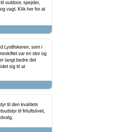
il outdoor, spejder,
 og vagt. Klik her for at
d Lystfiskeren, som i
neskiftet var en stor og
r langt bedre det
et sig til at
r til den kvalitets
dstyr til friluftslivet,
udvalg.