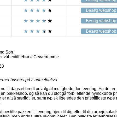
Besøg webshop
Besøg webshop
Besøg webshop
ng Sort
itær våbentilbehør // Geværremme
63
jerner baseret på
2
anmeldelser
 nu til dags et bredt udvalg af muligheder for levering. En der er
il en pakkeshop, og så kan du blot gå forbi efter de nyindkøbte p
er altså særligt let, samt typisk ligeledes den prisbilligste type
.
bestille pakken til levering hjem til dig eller til din arbejdsplads
uld, men endda ultra ukompliceret. Den billigste leveringsløsni