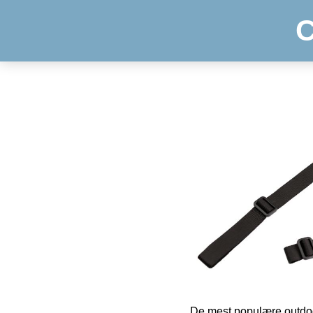
C
De mest populære outdoo