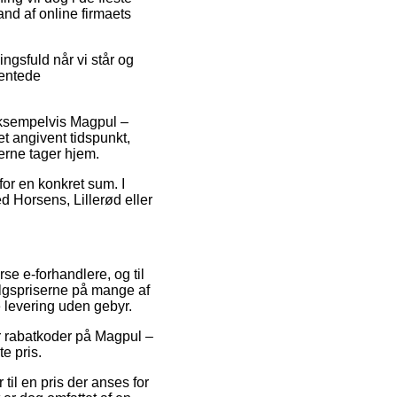
tand af online firmaets
ngsfuld når vi står og
ventede
 eksempelvis Magpul –
t angivent tidspunkt,
erne tager hjem.
for en konkret sum. I
d Horsens, Lillerød eller
se e-forhandlere, og til
salgspriserne på mange af
e levering uden gebyr.
r rabatkoder på Magpul –
e pris.
il en pris der anses for