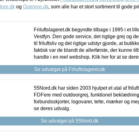
tore.dk
og
Outmore.dk
, som alle har et stort sortiment til gode pr
Friluftslageret.dk begyndte tilbage i 1995 i et lil
Vestfyn. Den gode service, det rigtige grej og 
til friluftsliv og det rigtige udstyr gjorde, at buti
faktisk var de blandt de allerførste, der kunne ti
handle i en reel webshop. Klik her for at se dere
Se udvalget på Friluftslageret.dk
55Nord.dk har siden 2003 hjulpet et utal af friluf
FDFere med outdoorgrej, funktionel beklædning,
forbundsskjorter, logovarer, telte, mærker og meg
se deres udvalg.
Se udvalget på 55Nord.dk