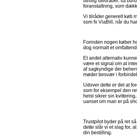
utrolig favorabel, så bur
foranstaltning, som dække
Vi tilråder generelt køb 
som fx ViaBill, når du h
Forinden nogen køber ho
dog normalt et omfattend
Et andet alternativ kunne
være et signal om at int
af sagkyndige der behers
møder besvær i forbindel
Udover dette er det at fo
som for eksempel den retu
helst sikrer sin kvitteri
uanset om man er på shop
Trustpilot byder på ret s
dette slår vi et slag for,
din bestilling.