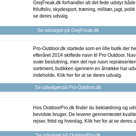
GrejFreak.dk forhandler alt det fede udstyr både t
friluftsliv, skydesport, træning, militær, jagt, politi
se deres udvalg.
Se udvalget på GrejFreak.dk
Pro-Outdoor.dk startede som en lille butik der he
efteråret 2014 skiftede navn til Pro Outdoor. Nav
svær beslutning, men det nye navn repræsentere
sortiment, butikken igennem en årrække har udvid
indeholde. Klik her for at se deres udvalg.
Se udvalget på Pro-Outdoor.dk
Hos OutdoorPro.dk finder du beklædning og udsty
bevidste bruger. De leverer gennemtestet kvalitetsu
rejser, fritid og hverdag. Klik her for at se deres 
Se udvalget på OutdoorPro.dk