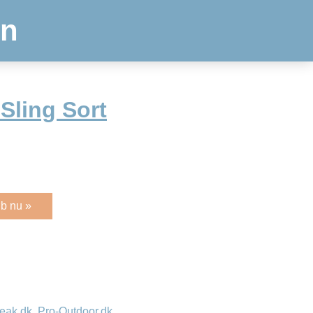
en
Sling Sort
b nu »
eak.dk
,
Pro-Outdoor.dk
,