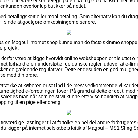
de det ofte være et kendetegn på en uærlig e-butik. Køb med kort
r kunden overfor fup butikker på nettet.
med betalingskort eller mobilbetaling. Som alternativ kan du drag
ar i sinde at godtgøre omkostningerne senere.
s en Magpul internet shop kunne man de facto skimme shoppens
e projekt.
 derfor være at kigge hvorvidt online webshoppen er tilsluttet e-
ernet forhandleren understøtter de danske regler, udover at e-fi
ker de gældende regulativer. Dette er desuden en god mulighed 
se med din ordre.
retrække at køberen er sat ind i de mest vedkommende vilkår der
rrettighed e-forretningen lover. På grund af dette er det tilmed
ng, således man når som helst vil kunne eftervise handlen af Mag
ping til en pige eller dreng.
å troværdige løsninger til at fortolke en hel del andre forbrugere
 at du kigger på internet selskabets kritik af Magpul – MS1 Sling 