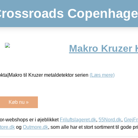
rossroads Copenhag
Makro Kruzer
ta|Makro til Kruzer metaldetektor serien
(Læs mere)
Køb nu »
r-webshops er i øjeblikket
Friluftslageret.dk
,
55Nord.dk
,
GrejFr
tore.dk
og
Outmore.dk
, som alle har et stort sortiment til gode pr