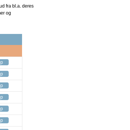
 fra bl.a. deres
mer og
op
op
op
op
op
op