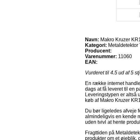
Navn:
Makro Kruzer KR
Kategori:
Metaldetektor 
Producent:
Varenummer:
11060
EAN:
Vurderet til
4.5
ud af 5 st
En række internet handler
dags at få leveret til en
Leveringstypen er altså 
køb af Makro Kruzer KR
Du bør ligeledes afveje fo
almindeligvis en kende m
uden tvivl at hente produ
Fragttiden på Metaldetekt
produkter om et øjeblik,