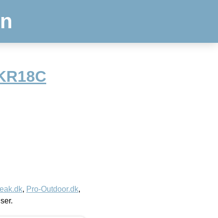
en
 KR18C
eak.dk
,
Pro-Outdoor.dk
,
iser.