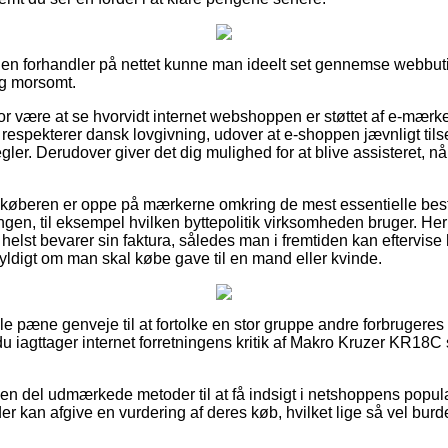
 en forhandler på nettet kunne man ideelt set gennemse webbuti
ig morsomt.
 være at se hvorvidt internet webshoppen er støttet af e-mærket
t respekterer dansk lovgivning, udover at e-shoppen jævnligt tils
gler. Derudover giver det dig mulighed for at blive assisteret,
at køberen er oppe på mærkerne omkring de mest essentielle bes
lingen, til eksempel hvilken byttepolitik virksomheden bruger. 
 helst bevarer sin faktura, således man i fremtiden kan eftervis
ldigt om man skal købe gave til en mand eller kvinde.
gle pæne genveje til at fortolke en stor gruppe andre forbrugeres
 du iagttager internet forretningens kritik af Makro Kruzer KR18
 del udmærkede metoder til at få indsigt i netshoppens popula
er kan afgive en vurdering af deres køb, hvilket lige så vel burde