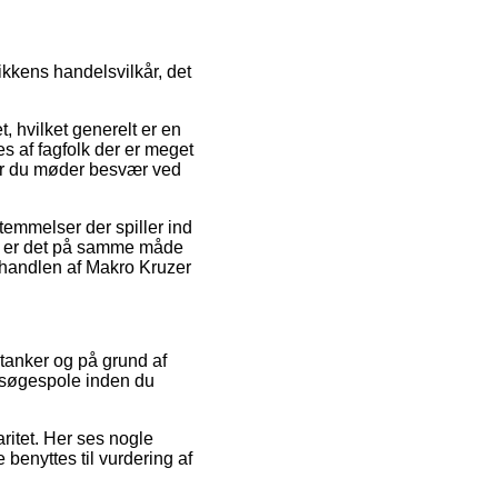
kkens handelsvilkår, det
, hvilket generelt er en
es af fagfolk der er meget
 når du møder besvær ved
temmelser der spiller ind
Her er det på samme måde
e handlen af Makro Kruzer
 tanker og på grund af
C søgespole inden du
ritet. Her ses nogle
 benyttes til vurdering af