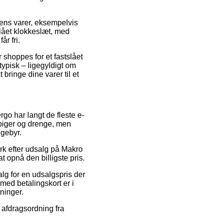
ens varer, eksempelvis
lået klokkeslæt, med
år fri.
 shoppes for et fastslået
typisk – ligegyldigt om
 bringe dine varer til et
rgo har langt de fleste e-
 piger og drenge, men
 gebyr.
rk efter udsalg på Makro
 opnå den billigste pris.
alg for en udsalgspris der
 med betalingskort er i
ninger.
 afdragsordning fra