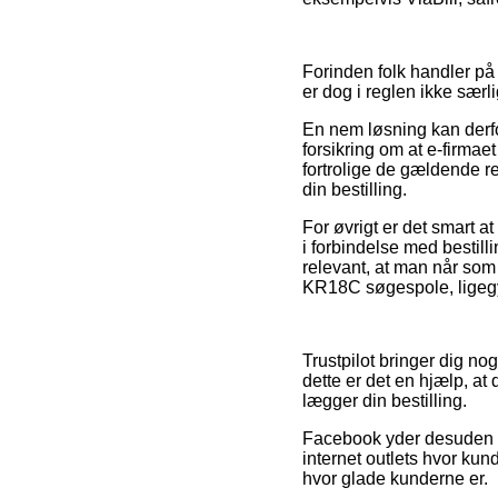
Forinden folk handler på
er dog i reglen ikke særl
En nem løsning kan derfor
forsikring om at e-firmae
fortrolige de gældende re
din bestilling.
For øvrigt er det smart 
i forbindelse med bestil
relevant, at man når som
KR18C søgespole, ligegy
Trustpilot bringer dig no
dette er det en hjælp, at
lægger din bestilling.
Facebook yder desuden en
internet outlets hvor kund
hvor glade kunderne er.