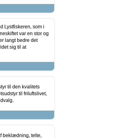
d Lystfiskeren, som i
neskiftet var en stor og
r langt bedre det
et sig til at
r til den kvalitets
dstyr til friluftslivet,
udvalg.
f beklædning, telte,