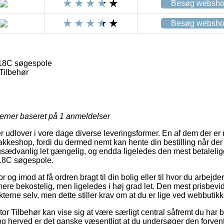
Besøg websh
Besøg websh
18C søgespole
Tilbehør
jerner baseret på
1
anmeldelser
 udlover i vore dage diverse leveringsformer. En af dem der er 
 pakkeshop, fordi du dermed nemt kan hente din bestilling når der 
usædvanlig let gængelig, og endda ligeledes den mest betalelige
18C søgespole.
r og imod at få ordren bragt til din bolig eller til hvor du arbejde
ere bekostelig, men ligeledes i høj grad let. Den mest prisbevid
kterne selv, men dette stiller krav om at du er lige ved webbuti
or Tilbehør kan vise sig at være særligt central såfremt du har 
 og herved er det ganske væsentligt at du undersøger den forve