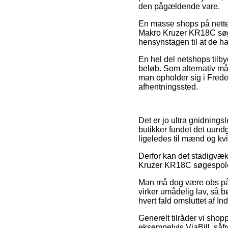
den pågældende vare.
En masse shops på nettet
Makro Kruzer KR18C søge
hensynstagen til at de har
En hel del netshops tilby
beløb. Som alternativ må 
man opholder sig i Frederi
afhentningssted.
Det er jo ultra gnidningsl
butikker fundet det uund
ligeledes til mænd og kv
Derfor kan det stadigvæk
Kruzer KR18C søgespole f
Man må dog være obs på, a
virker umådelig lav, så b
hvert fald omsluttet af I
Generelt tilråder vi shop
eksempelvis ViaBill, såfr