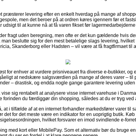
 præsterer levering efter en enkelt hverdag på mange af shopp
spole, men det beroer på at ordren køres igennem før et fasts
 udsigt til at kunne nå at få varen fikset før lagermedarbejderne f
der fragt uden beregning, men ofte er det kun gældende hvis der
man beslutte sig for den mest betalelige slags levering, hvilket 
cia, Skanderborg eller Hadsten – vil være at få fragtfirmaet til at
øst for enhver at vurdere prisniveauet fra diverse e-butikker, og e
gåeligt at nedskære salgsværdien på mange af deres varer – til
inder – drastisk, og endda nogle gange garantere levering uden
 vise sig rentabelt at analysere visse internet varehuse i Danma
orinden du færdiggør din shopping, således at du er tryg ved at
t i tilfælde af at en internet forhandler markedsfører varer til s
ør det for det meste være en indikator for en uoprigtig butik. Køb
ndsigelsesordningen, hvilket forsvarer en imod svindlende e-forret
ping med kort eller MobilePay. Som et alternativ bør du bruge en
emt du ser en fordel i at klare pengene senere.