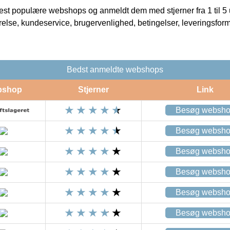
t populære webshops og anmeldt dem med stjerner fra 1 til 5 ud
rrelse, kundeservice, brugervenlighed, betingelser, leveringsfor
Bedst anmeldte webshops
bshop
Stjerner
Link
Besøg websh
Besøg websh
Besøg websh
Besøg websh
Besøg websh
Besøg websh