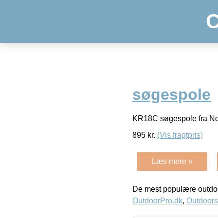
C
søgespole
KR18C søgespole fra Nok
895
kr.
(Vis fragtpris)
Læs mere »
De mest populære outdoo
OutdoorPro.dk
,
Outdoors