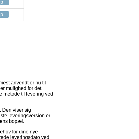
op
op
mest anvendt er nu til
er mulighed for det.
 metode til levering ved
r. Den viser sig
ste leveringsversion er
kkens bopæl.
behov for dine nye
ntede leveringsdato ved