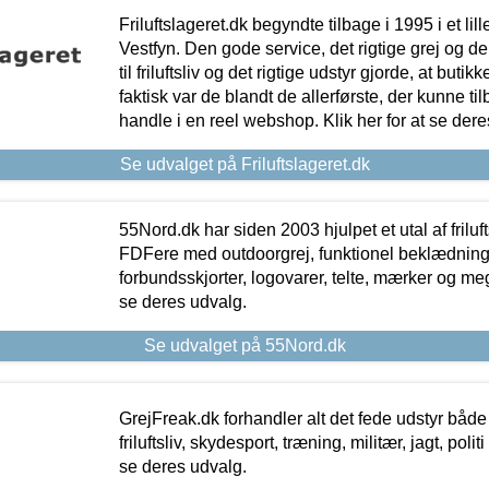
Friluftslageret.dk begyndte tilbage i 1995 i et lil
Vestfyn. Den gode service, det rigtige grej og 
til friluftsliv og det rigtige udstyr gjorde, at buti
faktisk var de blandt de allerførste, der kunne ti
handle i en reel webshop. Klik her for at se dere
Se udvalget på Friluftslageret.dk
55Nord.dk har siden 2003 hjulpet et utal af friluf
FDFere med outdoorgrej, funktionel beklædning,
forbundsskjorter, logovarer, telte, mærker og meg
se deres udvalg.
Se udvalget på 55Nord.dk
GrejFreak.dk forhandler alt det fede udstyr både t
friluftsliv, skydesport, træning, militær, jagt, politi
se deres udvalg.