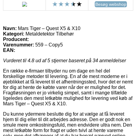
Besøg webshop
Navn:
Mars Tiger – Quest X5 & X10
Kategori:
Metaldetektor Tilbehør
Producent:
Varenummer:
559 – Copy5
EAN:
Vurderet til
4.8
ud af 5 stjerner baseret på
34
anmeldelser
En række e-firmaer tilbyder nu om dage en hel del
forskellige metoder til levering. En af de mest moderne er i
øjeblikket at få leveret til et afhentningssted, hvor det er nemt
for dig at hente de købte varer når der er mulighed for det.
Fragtløsningen er jo virkelig simpel, samt i mange tilfælde
ligeledes den mest letkøbte mulighed for levering ved køb af
Mars Tiger – Quest X5 & X10.
Du kunne ydermere beslutte dig for at vælge at få leveret
hjem til dig eller til dit arbejdes adresse. Den er godt nok en
smule mere omkostningsfuld, men endvidere ultra nem. Den
mest letkøbte form for fragt er uden tvivl at hente varerne
selv, men det afhænger af at du har bopæl nærved online