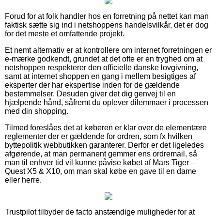
Forud for at folk handler hos en forretning på nettet kan man
faktisk sætte sig ind i netshoppens handelsvilkår, det er dog
for det meste et omfattende projekt.
Et nemt alternativ er at kontrollere om internet forretningen er
e-mærke godkendt, grundet at det ofte er en tryghed om at
netshoppen respekterer den officielle danske lovgivning,
samt at internet shoppen en gang i mellem besigtiges af
eksperter der har ekspertise inden for de gældende
bestemmelser. Desuden giver det dig genvej til en
hjælpende hånd, såfremt du oplever dilemmaer i processen
med din shopping.
Tilmed foreslåes det at køberen er klar over de elementære
reglementer der er gældende for ordren, som fx hvilken
byttepolitik webbutikken garanterer. Derfor er det ligeledes
afgørende, at man permanent gemmer ens ordremail, så
man til enhver tid vil kunne påvise købet af Mars Tiger –
Quest X5 & X10, om man skal købe en gave til en dame
eller herre.
Trustpilot tilbyder de facto anstændige muligheder for at