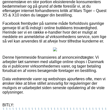
gennemstøve en stor portion eksisterende konsumenters
bedømmelser og på grund af dette foreslår vi, at du
eftersøger internet forhandlerens kritik af Mars Tiger – Quest
X5 & X10 inden du lægger din bestilling.
Facebook frembyder på samme måde forholdsvis gavnlige
genveje til at få indsigt i online butikkens troværdighed.
Herinde ser vi en række e-handler hvor det er muligt at
meddele en anmeldelse af virksomhedens service, som lige
så vel kan anvendes til at afveje hvor tilfredse kunderne er.
Denne hjemmeside finansieres af annonceindtægter. Vi
arbejder tæt sammen med utallige online shops i Danmark
da vi publicerer virksomhedernes varer, og tager betaling
forudsat en af vores besøgende foretager en bestilling.
Data vedrørende varer og webshops ajourføres ofte, men vi
ønsker ikke at blive stillet ansvarlig for reguleringer der
muligvis er udarbejdet siden seneste opdatering af de viste
oplysninger.
BITLY:
1
1
1
1
1
1
1
1
1
1
1
1
1
1
1
1
1
1
1
1
1
1
1
1
1
1
1
1
1
1
1
1
1