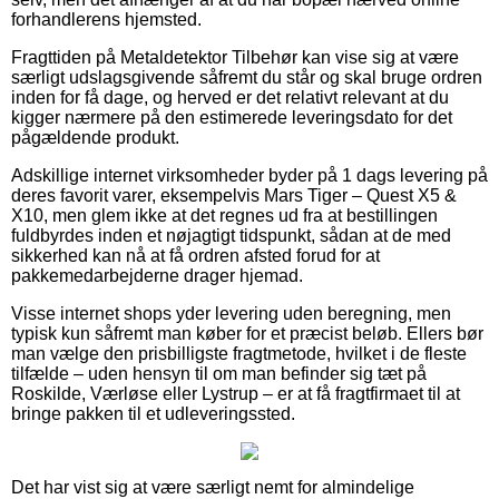
forhandlerens hjemsted.
Fragttiden på Metaldetektor Tilbehør kan vise sig at være
særligt udslagsgivende såfremt du står og skal bruge ordren
inden for få dage, og herved er det relativt relevant at du
kigger nærmere på den estimerede leveringsdato for det
pågældende produkt.
Adskillige internet virksomheder byder på 1 dags levering på
deres favorit varer, eksempelvis Mars Tiger – Quest X5 &
X10, men glem ikke at det regnes ud fra at bestillingen
fuldbyrdes inden et nøjagtigt tidspunkt, sådan at de med
sikkerhed kan nå at få ordren afsted forud for at
pakkemedarbejderne drager hjemad.
Visse internet shops yder levering uden beregning, men
typisk kun såfremt man køber for et præcist beløb. Ellers bør
man vælge den prisbilligste fragtmetode, hvilket i de fleste
tilfælde – uden hensyn til om man befinder sig tæt på
Roskilde, Værløse eller Lystrup – er at få fragtfirmaet til at
bringe pakken til et udleveringssted.
Det har vist sig at være særligt nemt for almindelige