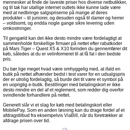
mennesker at finde de laveste priser hos diverse netbutikker,
og til tak har utallige internet outlets ikke kunne lade være
med at nedbringe salgspriserne på mange af deres
produkter – til juniorer, og desuden også til damer og herrer
– voldsomt, og endda nogle gange sikre levering uden
omkostninger.
Til gengæld kan det ikke desto mindre være fordelagtigt at
sammenholde forskellige firmaer på nettet efter rabatkoder
på Mars Tiger – Quest X5 & X10 forinden du gennemfører dit
køb, således at du er velinformeret til at få fat i den bedste
pris.
Du bør lige meget hvad være omhyggelig med, at ifald en
butik på nettet afhænder bedst i test varer for en udsalgspris
der er utrolig fordelagtig, så burde det tit være et symbol på
en uoprigtig e-butik. Bestillinger med betalingskort er ikke
desto mindre en del af et reglement, som redder dig overfor
svindlende forhandlere på nettet.
Generelt slår vi et slag for køb med betalingskort eller
MobilePay. Som en anden løsning kan du drage fordel af et
afdragstilbud fra eksempelvis ViaBill, når du foretrækker at
afdrage prisen over tid.