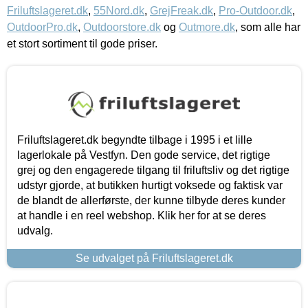
Friluftslageret.dk
,
55Nord.dk
,
GrejFreak.dk
,
Pro-Outdoor.dk
,
OutdoorPro.dk
,
Outdoorstore.dk
og
Outmore.dk
, som alle har
et stort sortiment til gode priser.
Friluftslageret.dk begyndte tilbage i 1995 i et lille
lagerlokale på Vestfyn. Den gode service, det rigtige
grej og den engagerede tilgang til friluftsliv og det rigtige
udstyr gjorde, at butikken hurtigt voksede og faktisk var
de blandt de allerførste, der kunne tilbyde deres kunder
at handle i en reel webshop. Klik her for at se deres
udvalg.
Se udvalget på Friluftslageret.dk