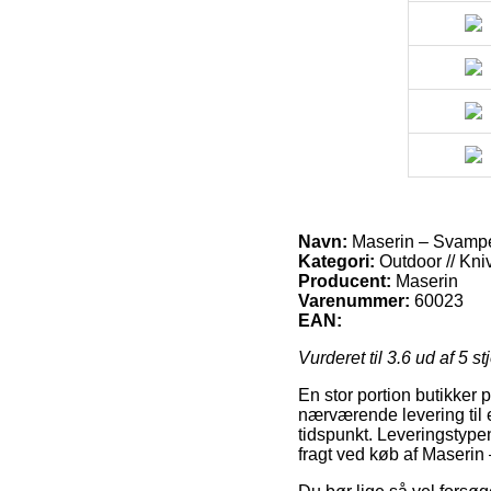
Navn:
Maserin – Svampe
Kategori:
Outdoor // Kni
Producent:
Maserin
Varenummer:
60023
EAN:
Vurderet til
3.6
ud af 5 st
En stor portion butikker 
nærværende levering til 
tidspunkt. Leveringstype
fragt ved køb af Maserin