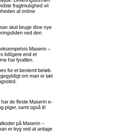
 arbejde. Leveringsformen
idste fragtmulighed vil
ærheden af online
 man skal bruge dine nye
veringstiden ved den
, eksempelvis Maserin –
 tidligere end et
ne har fyraften.
øbes for et bestemt beløb.
ligegyldigt om man er tæt
ngssted.
å har de fleste Maserin e-
g piger, samt også til
batkoder på Maserin –
an er tryg ved at antage