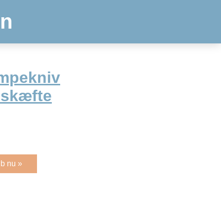
en
ampekniv
 skæfte
b nu »