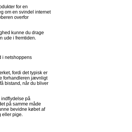
dukter for en
peg om en svindel internet
øberen overfor
ulighed kunne du drage
n ude i fremtiden.
nd i netshoppens
ket, fordi det typisk er
ne forhandleren jævnligt
å bistand, når du bliver
 indflydelse på
er det på samme måde
unne bevidne købet af
eller pige.