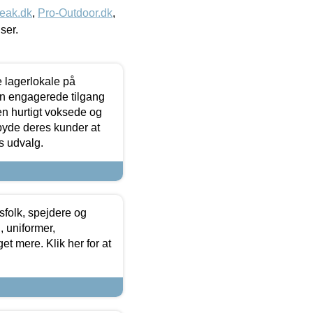
eak.dk
,
Pro-Outdoor.dk
,
iser.
le lagerlokale på
den engagerede tilgang
kken hurtigt voksede og
lbyde deres kunder at
s udvalg.
tsfolk, spejdere og
 uniformer,
et mere. Klik her for at