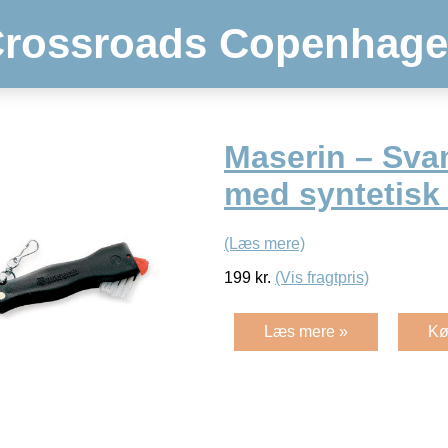
rossroads Copenhag
Maserin – Sv
med syntetisk
(Læs mere)
199
kr.
(Vis fragtpris)
Læs mere »
Kø