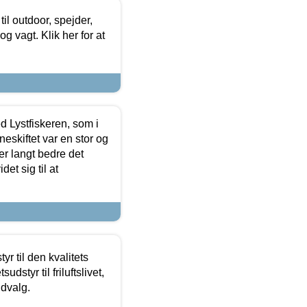
il outdoor, spejder,
 og vagt. Klik her for at
d Lystfiskeren, som i
neskiftet var en stor og
r langt bedre det
et sig til at
r til den kvalitets
dstyr til friluftslivet,
udvalg.