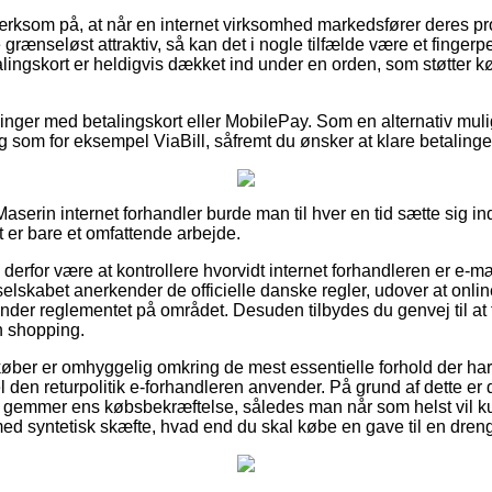
ksom på, at når en internet virksomhed markedsfører deres pro
 grænseløst attraktiv, så kan det i nogle tilfælde være et finger
lingskort er heldigvis dækket ind under en orden, som støtter k
illinger med betalingskort eller MobilePay. Som en alternativ m
g som for eksempel ViaBill, såfremt du ønsker at klare betalinge
aserin internet forhandler burde man til hver en tid sætte sig i
t er bare et omfattende arbejde.
derfor være at kontrollere hvorvidt internet forhandleren er e-mær
t selskabet anerkender de officielle danske regler, udover at onli
kender reglementet på området. Desuden tilbydes du genvej til at f
n shopping.
køber er omhyggelig omkring de mest essentielle forhold der har
el den returpolitik e-forhandleren anvender. På grund af dette 
k gemmer ens købsbekræftelse, således man når som helst vil k
 syntetisk skæfte, hvad end du skal købe en gave til en dreng 