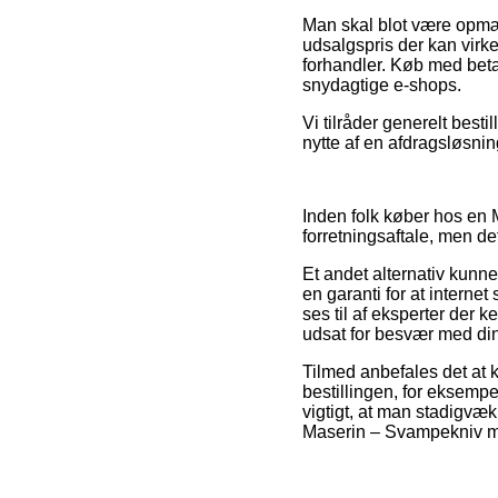
Man skal blot være opmær
udsalgspris der kan virke
forhandler. Køb med beta
snydagtige e-shops.
Vi tilråder generelt best
nytte af en afdragsløsnin
Inden folk køber hos en M
forretningsaftale, men de
Et andet alternativ kunne 
en garanti for at interne
ses til af eksperter der 
udsat for besvær med di
Tilmed anbefales det at 
bestillingen, for eksemp
vigtigt, at man stadigvæ
Maserin – Svampekniv med