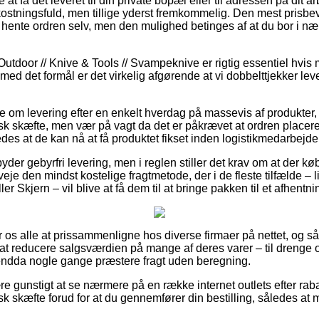
 at få det leveret til din private bopæl eller til adressen på dit
kostningsfuld, men tillige yderst fremkommelig. Den mest prisbev
t hente ordren selv, men den mulighed betinges af at du bor i n
Outdoor // Knive & Tools // Svampeknive er rigtig essentiel hvis
ed det formål er det virkelig afgørende at vi dobbelttjekker le
e om levering efter en enkelt hverdag på massevis af produkter
 skæfte, men vær på vagt da det er påkrævet at ordren placeres
edes at de kan nå at få produktet fikset inden logistikmedarbejder
byder gebyrfri levering, men i reglen stiller det krav om at der k
veje den mindst kostelige fragtmetode, der i de fleste tilfælde – 
r Skjern – vil blive at få dem til at bringe pakken til et afhentni
for os alle at prissammenligne hos diverse firmaer på nettet, og s
il at reducere salgsværdien på mange af deres varer – til drenge o
endda nogle gange præstere fragt uden beregning.
re gunstigt at se nærmere på en række internet outlets efter ra
 skæfte forud for at du gennemfører din bestilling, således at m