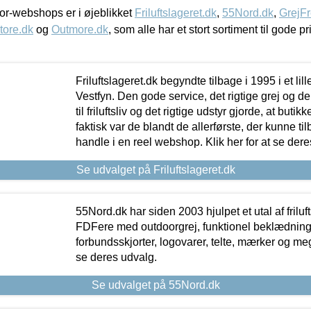
r-webshops er i øjeblikket
Friluftslageret.dk
,
55Nord.dk
,
GrejFr
tore.dk
og
Outmore.dk
, som alle har et stort sortiment til gode pr
Friluftslageret.dk begyndte tilbage i 1995 i et lil
Vestfyn. Den gode service, det rigtige grej og 
til friluftsliv og det rigtige udstyr gjorde, at buti
faktisk var de blandt de allerførste, der kunne ti
handle i en reel webshop. Klik her for at se dere
Se udvalget på Friluftslageret.dk
55Nord.dk har siden 2003 hjulpet et utal af friluf
FDFere med outdoorgrej, funktionel beklædning,
forbundsskjorter, logovarer, telte, mærker og meg
se deres udvalg.
Se udvalget på 55Nord.dk