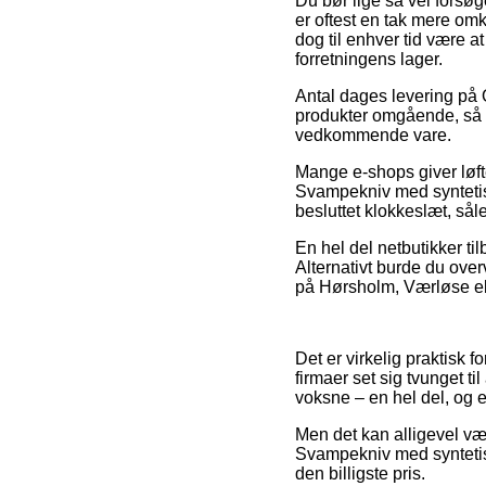
Du bør lige så vel forsøge
er oftest en tak mere om
dog til enhver tid være a
forretningens lager.
Antal dages levering på 
produkter omgående, så m
vedkommende vare.
Mange e-shops giver løft
Svampekniv med syntetisk
besluttet klokkeslæt, sål
En hel del netbutikker til
Alternativt burde du over
på Hørsholm, Værløse elle
Det er virkelig praktisk 
firmaer set sig tvunget t
voksne – en hel del, og 
Men det kan alligevel væ
Svampekniv med syntetisk
den billigste pris.