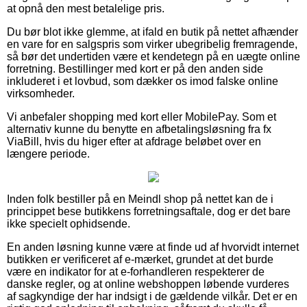
at opnå den mest betalelige pris.
Du bør blot ikke glemme, at ifald en butik på nettet afhænder
en vare for en salgspris som virker ubegribelig fremragende,
så bør det undertiden være et kendetegn på en uægte online
forretning. Bestillinger med kort er på den anden side
inkluderet i et lovbud, som dækker os imod falske online
virksomheder.
Vi anbefaler shopping med kort eller MobilePay. Som et
alternativ kunne du benytte en afbetalingsløsning fra fx
ViaBill, hvis du higer efter at afdrage beløbet over en
længere periode.
Inden folk bestiller på en Meindl shop på nettet kan de i
princippet bese butikkens forretningsaftale, dog er det bare
ikke specielt ophidsende.
En anden løsning kunne være at finde ud af hvorvidt internet
butikken er verificeret af e-mærket, grundet at det burde
være en indikator for at e-forhandleren respekterer de
danske regler, og at online webshoppen løbende vurderes
af sagkyndige der har indsigt i de gældende vilkår. Det er en