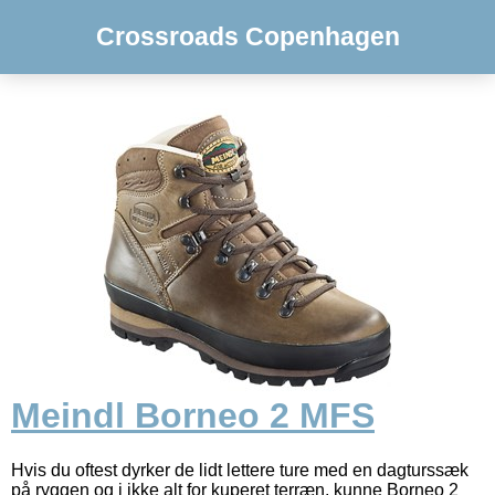
Crossroads Copenhagen
Meindl Borneo 2 MFS
Hvis du oftest dyrker de lidt lettere ture med en dagturssæk
på ryggen og i ikke alt for kuperet terræn, kunne Borneo 2