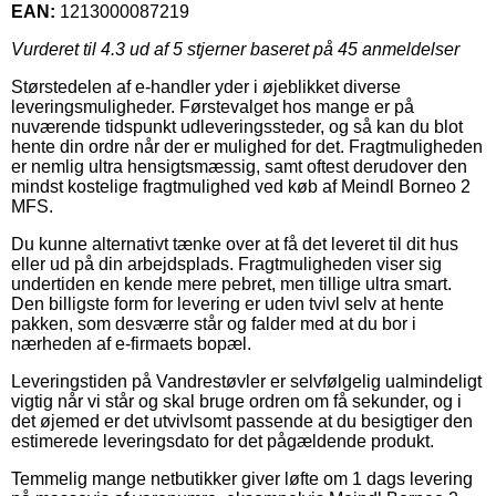
EAN:
1213000087219
Vurderet til
4.3
ud af 5 stjerner baseret på
45
anmeldelser
Størstedelen af e-handler yder i øjeblikket diverse
leveringsmuligheder. Førstevalget hos mange er på
nuværende tidspunkt udleveringssteder, og så kan du blot
hente din ordre når der er mulighed for det. Fragtmuligheden
er nemlig ultra hensigtsmæssig, samt oftest derudover den
mindst kostelige fragtmulighed ved køb af Meindl Borneo 2
MFS.
Du kunne alternativt tænke over at få det leveret til dit hus
eller ud på din arbejdsplads. Fragtmuligheden viser sig
undertiden en kende mere pebret, men tillige ultra smart.
Den billigste form for levering er uden tvivl selv at hente
pakken, som desværre står og falder med at du bor i
nærheden af e-firmaets bopæl.
Leveringstiden på Vandrestøvler er selvfølgelig ualmindeligt
vigtig når vi står og skal bruge ordren om få sekunder, og i
det øjemed er det utvivlsomt passende at du besigtiger den
estimerede leveringsdato for det pågældende produkt.
Temmelig mange netbutikker giver løfte om 1 dags levering