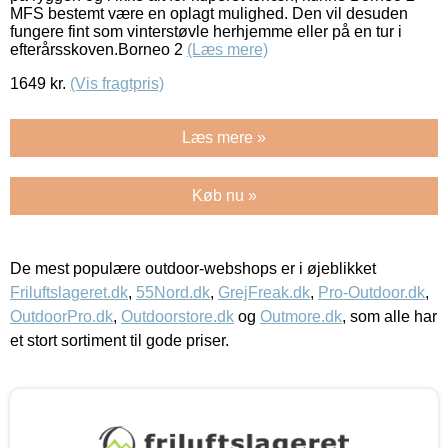
MFS bestemt være en oplagt mulighed. Den vil desuden
fungere fint som vinterstøvle herhjemme eller på en tur i
efterårsskoven.Borneo 2
(Læs mere)
1649
kr.
(Vis fragtpris)
Læs mere »
Køb nu »
De mest populære outdoor-webshops er i øjeblikket
Friluftslageret.dk
,
55Nord.dk
,
GrejFreak.dk
,
Pro-Outdoor.dk
,
OutdoorPro.dk
,
Outdoorstore.dk
og
Outmore.dk
, som alle har
et stort sortiment til gode priser.