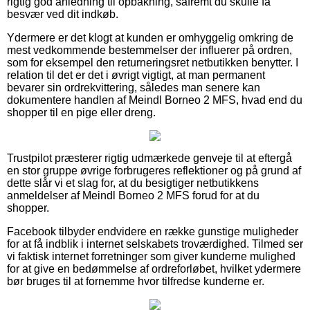
rigtig god anledning til opbakning, såfremt du skulle få
besvær ved dit indkøb.
Ydermere er det klogt at kunden er omhyggelig omkring de
mest vedkommende bestemmelser der influerer på ordren,
som for eksempel den returneringsret netbutikken benytter. I
relation til det er det i øvrigt vigtigt, at man permanent
bevarer sin ordrekvittering, således man senere kan
dokumentere handlen af Meindl Borneo 2 MFS, hvad end du
shopper til en pige eller dreng.
Trustpilot præsterer rigtig udmærkede genveje til at eftergå
en stor gruppe øvrige forbrugeres reflektioner og på grund af
dette slår vi et slag for, at du besigtiger netbutikkens
anmeldelser af Meindl Borneo 2 MFS forud for at du
shopper.
Facebook tilbyder endvidere en række gunstige muligheder
for at få indblik i internet selskabets troværdighed. Tilmed ser
vi faktisk internet forretninger som giver kunderne mulighed
for at give en bedømmelse af ordreforløbet, hvilket ydermere
bør bruges til at fornemme hvor tilfredse kunderne er.