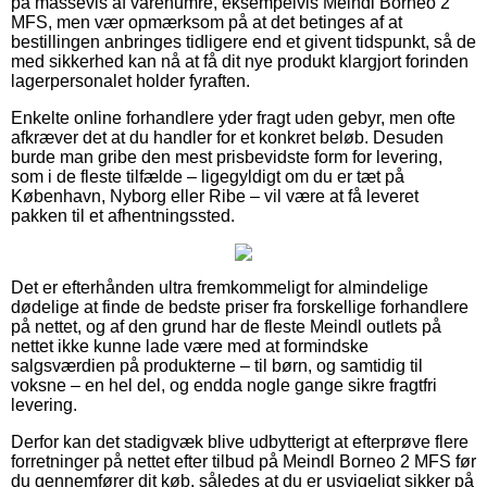
på massevis af varenumre, eksempelvis Meindl Borneo 2
MFS, men vær opmærksom på at det betinges af at
bestillingen anbringes tidligere end et givent tidspunkt, så de
med sikkerhed kan nå at få dit nye produkt klargjort forinden
lagerpersonalet holder fyraften.
Enkelte online forhandlere yder fragt uden gebyr, men ofte
afkræver det at du handler for et konkret beløb. Desuden
burde man gribe den mest prisbevidste form for levering,
som i de fleste tilfælde – ligegyldigt om du er tæt på
København, Nyborg eller Ribe – vil være at få leveret
pakken til et afhentningssted.
Det er efterhånden ultra fremkommeligt for almindelige
dødelige at finde de bedste priser fra forskellige forhandlere
på nettet, og af den grund har de fleste Meindl outlets på
nettet ikke kunne lade være med at formindske
salgsværdien på produkterne – til børn, og samtidig til
voksne – en hel del, og endda nogle gange sikre fragtfri
levering.
Derfor kan det stadigvæk blive udbytterigt at efterprøve flere
forretninger på nettet efter tilbud på Meindl Borneo 2 MFS før
du gennemfører dit køb, således at du er usvigeligt sikker på