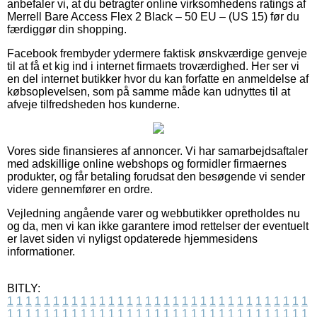
anbefaler vi, at du betragter online virksomhedens ratings af
Merrell Bare Access Flex 2 Black – 50 EU – (US 15) før du
færdiggør din shopping.
Facebook frembyder ydermere faktisk ønskværdige genveje
til at få et kig ind i internet firmaets troværdighed. Her ser vi
en del internet butikker hvor du kan forfatte en anmeldelse af
købsoplevelsen, som på samme måde kan udnyttes til at
afveje tilfredsheden hos kunderne.
Vores side finansieres af annoncer. Vi har samarbejdsaftaler
med adskillige online webshops og formidler firmaernes
produkter, og får betaling forudsat den besøgende vi sender
videre gennemfører en ordre.
Vejledning angående varer og webbutikker opretholdes nu
og da, men vi kan ikke garantere imod rettelser der eventuelt
er lavet siden vi nyligst opdaterede hjemmesidens
informationer.
BITLY:
1
1
1
1
1
1
1
1
1
1
1
1
1
1
1
1
1
1
1
1
1
1
1
1
1
1
1
1
1
1
1
1
1
1
1
1
1
1
1
1
1
1
1
1
1
1
1
1
1
1
1
1
1
1
1
1
1
1
1
1
1
1
1
1
1
1