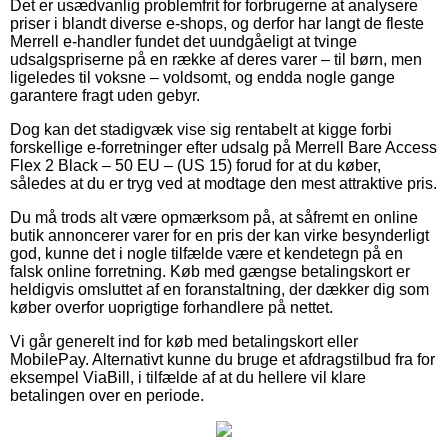
Det er usædvanlig problemfrit for forbrugerne at analysere
priser i blandt diverse e-shops, og derfor har langt de fleste
Merrell e-handler fundet det uundgåeligt at tvinge
udsalgspriserne på en række af deres varer – til børn, men
ligeledes til voksne – voldsomt, og endda nogle gange
garantere fragt uden gebyr.
Dog kan det stadigvæk vise sig rentabelt at kigge forbi
forskellige e-forretninger efter udsalg på Merrell Bare Access
Flex 2 Black – 50 EU – (US 15) forud for at du køber,
således at du er tryg ved at modtage den mest attraktive pris.
Du må trods alt være opmærksom på, at såfremt en online
butik annoncerer varer for en pris der kan virke besynderligt
god, kunne det i nogle tilfælde være et kendetegn på en
falsk online forretning. Køb med gængse betalingskort er
heldigvis omsluttet af en foranstaltning, der dækker dig som
køber overfor uoprigtige forhandlere på nettet.
Vi går generelt ind for køb med betalingskort eller
MobilePay. Alternativt kunne du bruge et afdragstilbud fra for
eksempel ViaBill, i tilfælde af at du hellere vil klare
betalingen over en periode.