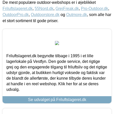
De mest populære outdoor-webshops er i øjeblikket
Friluftslageret.dk
,
55Nord.dk
,
GrejFreak.dk
,
Pro-Outdoor.dk
,
OutdoorPro.dk
,
Outdoorstore.dk
og
Outmore.dk
, som alle har
et stort sortiment til gode priser.
Friluftslageret.dk begyndte tilbage i 1995 i et lille
lagerlokale på Vestfyn. Den gode service, det rigtige
grej og den engagerede tilgang til friluftsliv og det rigtige
udstyr gjorde, at butikken hurtigt voksede og faktisk var
de blandt de allerførste, der kunne tilbyde deres kunder
at handle i en reel webshop. Klik her for at se deres
udvalg.
Se udvalget på Friluftslageret.dk