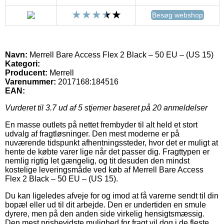
Besøg webshop
Navn:
Merrell Bare Access Flex 2 Black – 50 EU – (US 15)
Kategori:
Producent:
Merrell
Varenummer:
2017168:184516
EAN:
Vurderet til
3.7
ud af 5 stjerner baseret på
20
anmeldelser
En masse outlets på nettet frembyder til alt held et stort
udvalg af fragtløsninger. Den mest moderne er på
nuværende tidspunkt afhentningssteder, hvor det er muligt at
hente de købte varer lige når det passer dig. Fragttypen er
nemlig rigtig let gængelig, og tit desuden den mindst
kostelige leveringsmåde ved køb af Merrell Bare Access
Flex 2 Black – 50 EU – (US 15).
Du kan ligeledes afveje for og imod at få varerne sendt til din
bopæl eller ud til dit arbejde. Den er undertiden en smule
dyrere, men på den anden side virkelig hensigtsmæssig.
Den mest prisbevidste mulighed for fragt vil dog i de fleste