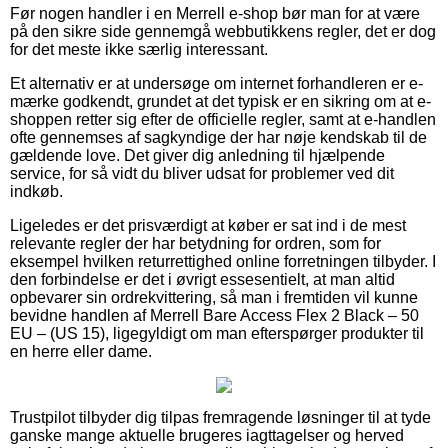
Før nogen handler i en Merrell e-shop bør man for at være
på den sikre side gennemgå webbutikkens regler, det er dog
for det meste ikke særlig interessant.
Et alternativ er at undersøge om internet forhandleren er e-
mærke godkendt, grundet at det typisk er en sikring om at e-
shoppen retter sig efter de officielle regler, samt at e-handlen
ofte gennemses af sagkyndige der har nøje kendskab til de
gældende love. Det giver dig anledning til hjælpende
service, for så vidt du bliver udsat for problemer ved dit
indkøb.
Ligeledes er det prisværdigt at køber er sat ind i de mest
relevante regler der har betydning for ordren, som for
eksempel hvilken returrettighed online forretningen tilbyder. I
den forbindelse er det i øvrigt essesentielt, at man altid
opbevarer sin ordrekvittering, så man i fremtiden vil kunne
bevidne handlen af Merrell Bare Access Flex 2 Black – 50
EU – (US 15), ligegyldigt om man efterspørger produkter til
en herre eller dame.
Trustpilot tilbyder dig tilpas fremragende løsninger til at tyde
ganske mange aktuelle brugeres iagttagelser og herved