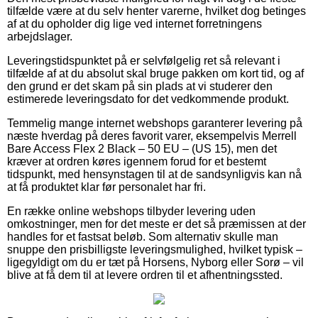
tilfælde være at du selv henter varerne, hvilket dog betinges
af at du opholder dig lige ved internet forretningens
arbejdslager.
Leveringstidspunktet på er selvfølgelig ret så relevant i
tilfælde af at du absolut skal bruge pakken om kort tid, og af
den grund er det skam på sin plads at vi studerer den
estimerede leveringsdato for det vedkommende produkt.
Temmelig mange internet webshops garanterer levering på
næste hverdag på deres favorit varer, eksempelvis Merrell
Bare Access Flex 2 Black – 50 EU – (US 15), men det
kræver at ordren køres igennem forud for et bestemt
tidspunkt, med hensynstagen til at de sandsynligvis kan nå
at få produktet klar før personalet har fri.
En række online webshops tilbyder levering uden
omkostninger, men for det meste er det så præmissen at der
handles for et fastsat beløb. Som alternativ skulle man
snuppe den prisbilligste leveringsmulighed, hvilket typisk –
ligegyldigt om du er tæt på Horsens, Nyborg eller Sorø – vil
blive at få dem til at levere ordren til et afhentningssted.