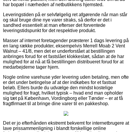
har bopæl i nærheden af netbutikkens hjemsted.
Leveringstiden på er selvfølgelig ret afgørende når man står
og skal bruge dine nye varer straks, så derfor er det i
sandhed essentielt at man efterser det forventede
leveringstidspunkt for det respektive produkt.
Masser af internet foretagender præsterer 1 dags levering på
en lang række produkter, eksempelvis Merrell Moab 2 Vent
Walnut – 41/8, men det er underforstået at bestillingen
anbringes forud for et fastslået klokkeslæt, sådan at de har
mulighed for at nå at få bestillingen distribueret forud for at
medarbejderne tager hjem.
Nogle online varehuse yder levering uden betaling, men ofte
er det under betingelse af at der indkøbes for et fastsat
beløb. Ellers burde du udvælge den mindst kostelige
mulighed for fragt, hvilket typisk – hvad end man opholder
sig tæt på København, Vordingborg eller Tønder – er at få
fragtfirmaet til at bringe dine varer til en pakkeshop.
Det er jo efterhånden ekstremt bekvemt for internetbrugere at
lave prissammenligning i blandt forskellige online