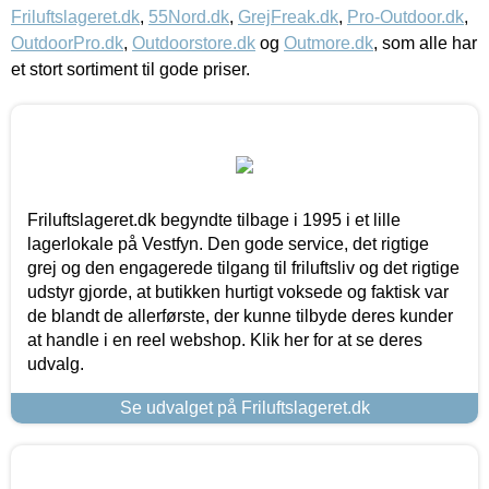
Friluftslageret.dk
,
55Nord.dk
,
GrejFreak.dk
,
Pro-Outdoor.dk
,
OutdoorPro.dk
,
Outdoorstore.dk
og
Outmore.dk
, som alle har
et stort sortiment til gode priser.
Friluftslageret.dk begyndte tilbage i 1995 i et lille
lagerlokale på Vestfyn. Den gode service, det rigtige
grej og den engagerede tilgang til friluftsliv og det rigtige
udstyr gjorde, at butikken hurtigt voksede og faktisk var
de blandt de allerførste, der kunne tilbyde deres kunder
at handle i en reel webshop. Klik her for at se deres
udvalg.
Se udvalget på Friluftslageret.dk