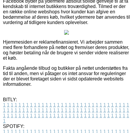
Facebook byder på ydermere absolut solide genveje til at få
kendskab til internet butikkens troværdighed. Tilmed er der
en række online webshops hvor kunder kan afgive en
bedømmelse af deres køb, hvilket ydermere bør anvendes til
vurdering af tidligere kunders oplevelser.
Hjemmesiden er reklamefinansieret. Vi arbejder sammen
med flere forhandlere på nettet og fremviser deres produkter,
og høster betaling når de brugere vi sender videre realiserer
et køb.
Fakta angående tilbud og butikker på nettet understøttes fra
tid til anden, men vi påtager os intet ansvar for reguleringer
der er blevet foretaget siden vi sidst opdaterede websitets
informationer.
BITLY:
1
1
1
1
1
1
1
1
1
1
1
1
1
1
1
1
1
1
1
1
1
1
1
1
1
1
1
1
1
1
1
1
1
1
1
1
1
1
1
1
1
1
1
1
1
1
1
1
1
1
1
1
1
1
1
1
1
1
1
1
1
1
1
1
1
1
1
1
1
1
1
1
1
1
1
1
1
1
1
1
1
1
1
1
1
1
1
1
1
1
1
1
1
1
1
1
1
1
1
1
SPOTIFY:
1
1
1
1
1
1
1
1
1
1
1
1
1
1
1
1
1
1
1
1
1
1
1
1
1
1
1
1
1
1
1
1
1