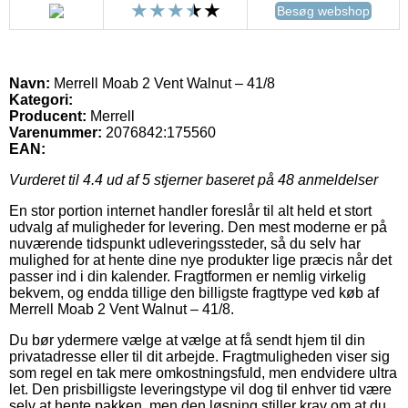
Besøg webshop
Navn:
Merrell Moab 2 Vent Walnut – 41/8
Kategori:
Producent:
Merrell
Varenummer:
2076842:175560
EAN:
Vurderet til
4.4
ud af 5 stjerner baseret på
48
anmeldelser
En stor portion internet handler foreslår til alt held et stort
udvalg af muligheder for levering. Den mest moderne er på
nuværende tidspunkt udleveringssteder, så du selv har
mulighed for at hente dine nye produkter lige præcis når det
passer ind i din kalender. Fragtformen er nemlig virkelig
bekvem, og endda tillige den billigste fragttype ved køb af
Merrell Moab 2 Vent Walnut – 41/8.
Du bør ydermere vælge at vælge at få sendt hjem til din
privatadresse eller til dit arbejde. Fragtmuligheden viser sig
som regel en tak mere omkostningsfuld, men endvidere ultra
let. Den prisbilligste leveringstype vil dog til enhver tid være
selv at hente pakken, men den løsning stiller krav om at du