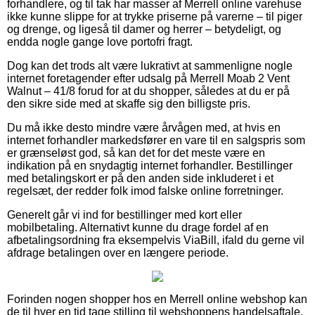
forhandlere, og til tak har masser af Merrell online varehuse
ikke kunne slippe for at trykke priserne på varerne – til piger
og drenge, og ligeså til damer og herrer – betydeligt, og
endda nogle gange love portofri fragt.
Dog kan det trods alt være lukrativt at sammenligne nogle
internet foretagender efter udsalg på Merrell Moab 2 Vent
Walnut – 41/8 forud for at du shopper, således at du er på
den sikre side med at skaffe sig den billigste pris.
Du må ikke desto mindre være årvågen med, at hvis en
internet forhandler markedsfører en vare til en salgspris som
er grænseløst god, så kan det for det meste være en
indikation på en snydagtig internet forhandler. Bestillinger
med betalingskort er på den anden side inkluderet i et
regelsæt, der redder folk imod falske online forretninger.
Generelt går vi ind for bestillinger med kort eller
mobilbetaling. Alternativt kunne du drage fordel af en
afbetalingsordning fra eksempelvis ViaBill, ifald du gerne vil
afdrage betalingen over en længere periode.
Forinden nogen shopper hos en Merrell online webshop kan
de til hver en tid tage stilling til webshoppens handelsaftale,