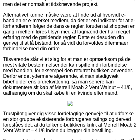
men det er normalt et tidskrævende projekt.
Alternativet kunne måske være at finde ud af hvorvidt e-
handlen er e-mærket medlem, da det er en indikator for at e-
forhandleren følger de danske regler, foruden at shoppen en
gang i mellem føres tilsyn med af fagmænd der har meget
erfaring med de gældende regler. Dette er desuden din
genvej til at få bistand, for så vidt du forvoldes dilemmaer i
forbindelse med din ordre.
Tilsvarende slår vi et slag for at man er opmærksom på de
mest vitale bestemmelser der kan spille ind i forbindelse
med handlen, for eksempel den returret butikken anvender.
Derfor er det ydermere afgørende, at man stadigvæk
bibeholder ens ordrekvittering, så man senere kan
dokumentere sit køb af Merrell Moab 2 Vent Walnut – 41/8,
uafhængig om du skal købe til en kvinde eller mand.
Trustpilot giver dig visse fordelagtige genveje til at udforske
en stor gruppe eksisterende forbrugeres ratings og derved
foreslåes det, at du tolker e-butikkens kritik af Merrell Moab 2
Vent Walnut – 41/8 inden du lægger din bestilling.