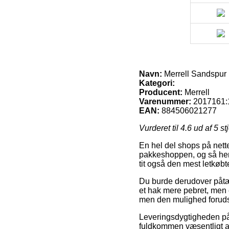
Navn:
Merrell Sandspur 
Kategori:
Producent:
Merrell
Varenummer:
2017161:
EAN:
884506021277
Vurderet til
4.6
ud af 5 st
En hel del shops på nette
pakkeshoppen, og så hent
tit også den mest letkøb
Du burde derudover påtænk
et hak mere pebret, men e
men den mulighed forudsæ
Leveringsdygtigheden på 
fuldkommen væsentligt at