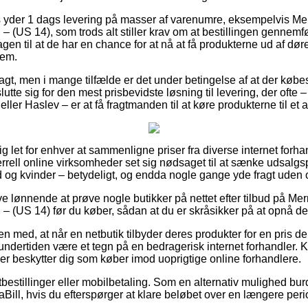
ts yder 1 dags levering på masser af varenumre, eksempelvis Me
 (US 14), som trods alt stiller krav om at bestillingen gennemfø
en til at de har en chance for at nå at få produkterne ud af døre
jem.
ragt, men i mange tilfælde er det under betingelse af at der køb
te sig for den mest prisbevidste løsning til levering, der ofte
eller Haslev – er at få fragtmanden til at køre produkterne til et
tig let for enhver at sammenligne priser fra diverse internet forh
Merrell online virksomheder set sig nødsaget til at sænke udsalgsp
 og kvinder – betydeligt, og endda nogle gange yde fragt uden
ve lønnende at prøve nogle butikker på nettet efter tilbud på Me
 (US 14) før du køber, sådan at du er skråsikker på at opnå den
n med, at når en netbutik tilbyder deres produkter for en pris d
undertiden være et tegn på en bedragerisk internet forhandler. K
der beskytter dig som køber imod uoprigtige online forhandlere.
tbestillinger eller mobilbetaling. Som en alternativ mulighed bu
ViaBill, hvis du efterspørger at klare beløbet over en længere peri