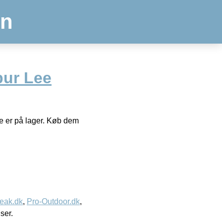
en
pur Lee
de er på lager. Køb dem
eak.dk
,
Pro-Outdoor.dk
,
iser.