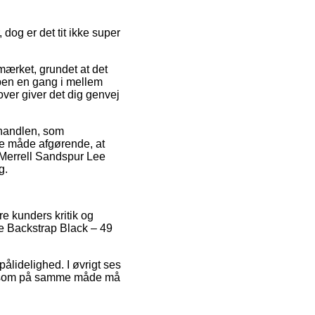
dog er det tit ikke super
mærket, grundet at det
ppen en gang i mellem
ver giver det dig genvej
 handlen, som
me måde afgørende, at
f Merrell Sandspur Lee
g.
re kunders kritik og
ee Backstrap Black – 49
pålidelighed. I øvrigt ses
n, som på samme måde må