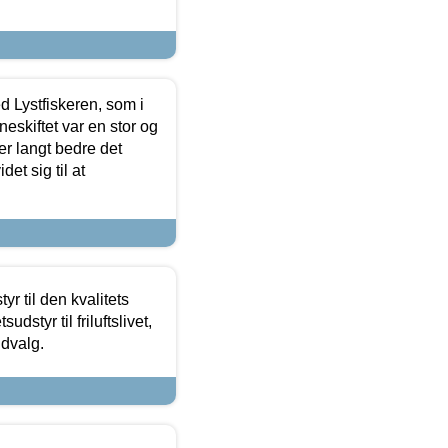
d Lystfiskeren, som i
neskiftet var en stor og
r langt bedre det
et sig til at
r til den kvalitets
dstyr til friluftslivet,
udvalg.