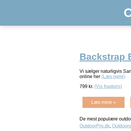
C
Backstrap B
Vi sælger naturligvis Sa
online her
(Læs mere)
799
kr.
(Vis fragtpris)
Læs mere »
De mest populære outdoo
OutdoorPro.dk
,
Outdoors