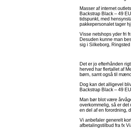
Masser af internet outle
Backstrap Black – 49 EU –
tidspunkt, med hensynstag
pakkepersonalet tager h
Visse netshops yder fri f
Desuden kunne man beslut
sig i Silkeborg, Ringsted 
Det er jo efterhånden rig
herved har flertallet af 
børn, samt også til mænd
Dog kan det alligevel bli
Backstrap Black – 49 EU –
Man bør blot være årvåge
overkommelig, så er det 
en del af en forordning, 
Vi anbefaler generelt kor
afbetalingstilbud fra fx 