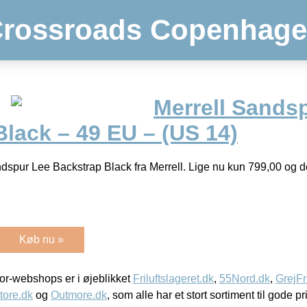
rossroads Copenhag
Merrell Sands
lack – 49 EU – (US 14)
ndspur Lee Backstrap Black fra Merrell. Lige nu kun 799,00 og 
Køb nu »
r-webshops er i øjeblikket
Friluftslageret.dk
,
55Nord.dk
,
GrejFr
tore.dk
og
Outmore.dk
, som alle har et stort sortiment til gode pr