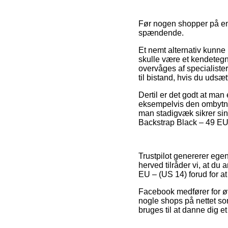
Før nogen shopper på en M
spændende.
Et nemt alternativ kunne
skulle være et kendetegn
overvåges af specialiste
til bistand, hvis du udsæ
Dertil er det godt at ma
eksempelvis den ombytni
man stadigvæk sikrer sin 
Backstrap Black – 49 EU 
Trustpilot genererer egen
herved tilråder vi, at du
EU – (US 14) forud for at
Facebook medfører for øvr
nogle shops på nettet s
bruges til at danne dig e