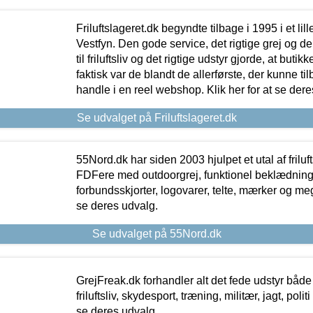
Friluftslageret.dk begyndte tilbage i 1995 i et lil
Vestfyn. Den gode service, det rigtige grej og 
til friluftsliv og det rigtige udstyr gjorde, at buti
faktisk var de blandt de allerførste, der kunne ti
handle i en reel webshop. Klik her for at se dere
Se udvalget på Friluftslageret.dk
55Nord.dk har siden 2003 hjulpet et utal af friluf
FDFere med outdoorgrej, funktionel beklædning,
forbundsskjorter, logovarer, telte, mærker og meg
se deres udvalg.
Se udvalget på 55Nord.dk
GrejFreak.dk forhandler alt det fede udstyr både t
friluftsliv, skydesport, træning, militær, jagt, politi
se deres udvalg.