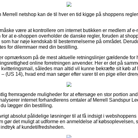
errell netshop kan de til hver en tid kigge på shoppens regler, 
 måske være at kontrollere om internet butikken er medlem af e-
 for at e-shoppen overholder de danske regler, foruden at sho
r som har nøje kendskab til bestemmelserne på området. Derudo
ttes for dilemmaer med din bestilling.
n er opmærksom på de mest aktuelle retningslinjer gældende for
ngsrettighed online forretningen anvender. Her er det på sam
kvitteringsmail, således man altid vil kunne bekræfte sit køb a
– (US 14), hvad end man søger efter varer til en pige eller dren
tlig fremragende muligheder for at eftersøge en stor portion and
 analyserer internet forhandlerens omtaler af Merrell Sandspur L
 du lægger din bestilling.
igt absolut pålidelige løsninger til at få indsigt i webshoppens 
om gør det muligt at udforme en anmeldelse af købsoplevelse
t indtryk af kundetilfredsheden.