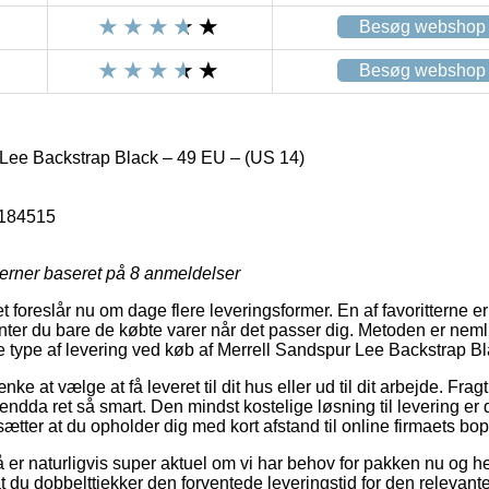
Besøg webshop
Besøg webshop
Lee Backstrap Black – 49 EU – (US 14)
184515
jerner baseret på
8
anmeldelser
t foreslår nu om dage flere leveringsformer. En af favoritterne 
er du bare de købte varer når det passer dig. Metoden er nemli
te type af levering ved køb af Merrell Sandspur Lee Backstrap B
e at vælge at få leveret til dit hus eller ud til dit arbejde. Fra
ndda ret så smart. Den mindst kostelige løsning til levering er 
tter at du opholder dig med kort afstand til online firmaets bo
er naturligvis super aktuel om vi har behov for pakken nu og her
 du dobbelttjekker den forventede leveringstid for den relevante