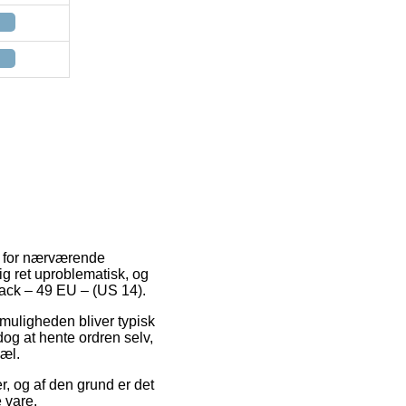
er for nærværende
g ret uproblematisk, og
lack – 49 EU – (US 14).
gtmuligheden bliver typisk
dog at hente ordren selv,
pæl.
, og af den grund er det
 vare.