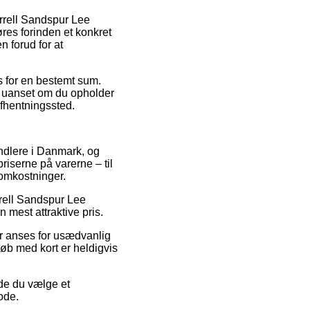
rrell Sandspur Lee
res forinden et konkret
n forud for at
es for en bestemt sum.
 – uanset om du opholder
 afhentningssted.
andlere i Danmark, og
riserne på varerne – til
 omkostninger.
rrell Sandspur Lee
 mest attraktive pris.
er anses for usædvanlig
øb med kort er heldigvis
rde du vælge et
ode.