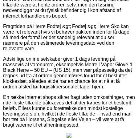
tilfælde være at hente ordren selv, men den løsning
nødvendiggør at du fysisk befinder dig i kort afstand af
internet forhandlerens bopæl.
Fragttiden på Herre Fodtøj &gt; Fodtøj &gt; Herre Sko kan
være ret relevant hvis vi behøver pakken inden for få dage,
så med det formål er det sandelig relevant at du ser
nærmere på den estimerede leveringsdato ved den
relevante vare.
Adskillige online selskaber giver 1 dags levering på
massevis af varenumre, eksempelvis Merrell Vapor Glove 4
Black Herre – 50 EU – (US 15), men vær påpasselig da det
regnes ud fra at ordren gennemføres forud for et besluttet
klokkeslæt, således at de har en chance for at nå at få
ordren afsted før logistikpersonalet tager hjem.
En række internet shops sikrer fragt uden omkostninger, men
i de fleste tilfælde påkræves det at der købes for et bestemt
beløb. Ellers kunne du foretrække den mindst kostelige
leveringsversion, hvilket i de fleste tilfælde – hvad end man
bor tæt på Horsens, Slagelse eller Vejen – vil være at få
bragt varerne til et afhentningssted.