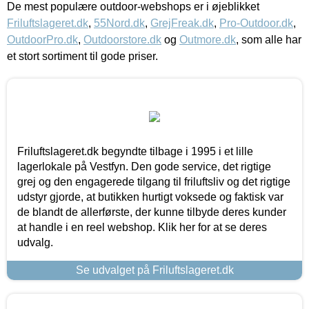
De mest populære outdoor-webshops er i øjeblikket
Friluftslageret.dk
,
55Nord.dk
,
GrejFreak.dk
,
Pro-Outdoor.dk
,
OutdoorPro.dk
,
Outdoorstore.dk
og
Outmore.dk
, som alle har
et stort sortiment til gode priser.
Friluftslageret.dk begyndte tilbage i 1995 i et lille
lagerlokale på Vestfyn. Den gode service, det rigtige
grej og den engagerede tilgang til friluftsliv og det rigtige
udstyr gjorde, at butikken hurtigt voksede og faktisk var
de blandt de allerførste, der kunne tilbyde deres kunder
at handle i en reel webshop. Klik her for at se deres
udvalg.
Se udvalget på Friluftslageret.dk