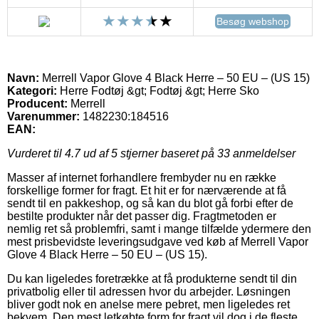
Besøg webshop
Navn:
Merrell Vapor Glove 4 Black Herre – 50 EU – (US 15)
Kategori:
Herre Fodtøj &gt; Fodtøj &gt; Herre Sko
Producent:
Merrell
Varenummer:
1482230:184516
EAN:
Vurderet til
4.7
ud af 5 stjerner baseret på
33
anmeldelser
Masser af internet forhandlere frembyder nu en række
forskellige former for fragt. Et hit er for nærværende at få
sendt til en pakkeshop, og så kan du blot gå forbi efter de
bestilte produkter når det passer dig. Fragtmetoden er
nemlig ret så problemfri, samt i mange tilfælde ydermere den
mest prisbevidste leveringsudgave ved køb af Merrell Vapor
Glove 4 Black Herre – 50 EU – (US 15).
Du kan ligeledes foretrække at få produkterne sendt til din
privatbolig eller til adressen hvor du arbejder. Løsningen
bliver godt nok en anelse mere pebret, men ligeledes ret
bekvem. Den mest letkøbte form for fragt vil dog i de fleste