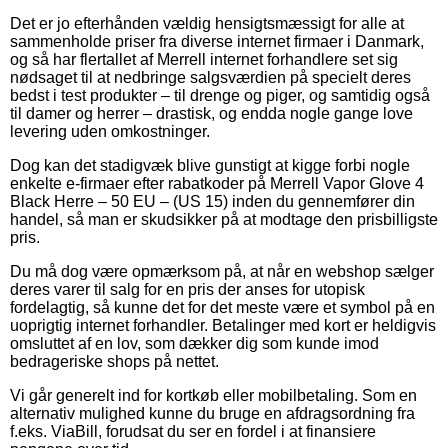
Det er jo efterhånden vældig hensigtsmæssigt for alle at
sammenholde priser fra diverse internet firmaer i Danmark,
og så har flertallet af Merrell internet forhandlere set sig
nødsaget til at nedbringe salgsværdien på specielt deres
bedst i test produkter – til drenge og piger, og samtidig også
til damer og herrer – drastisk, og endda nogle gange love
levering uden omkostninger.
Dog kan det stadigvæk blive gunstigt at kigge forbi nogle
enkelte e-firmaer efter rabatkoder på Merrell Vapor Glove 4
Black Herre – 50 EU – (US 15) inden du gennemfører din
handel, så man er skudsikker på at modtage den prisbilligste
pris.
Du må dog være opmærksom på, at når en webshop sælger
deres varer til salg for en pris der anses for utopisk
fordelagtig, så kunne det for det meste være et symbol på en
uoprigtig internet forhandler. Betalinger med kort er heldigvis
omsluttet af en lov, som dækker dig som kunde imod
bedrageriske shops på nettet.
Vi går generelt ind for kortkøb eller mobilbetaling. Som en
alternativ mulighed kunne du bruge en afdragsordning fra
f.eks. ViaBill, forudsat du ser en fordel i at finansiere