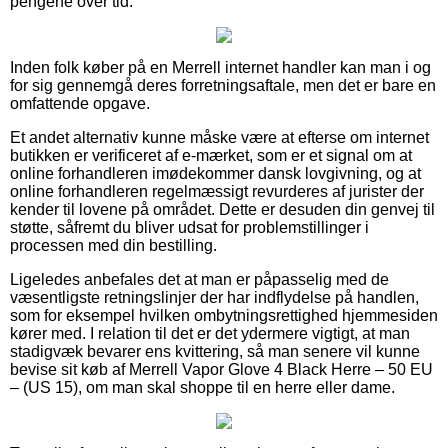
pengene over tid.
Inden folk køber på en Merrell internet handler kan man i og
for sig gennemgå deres forretningsaftale, men det er bare en
omfattende opgave.
Et andet alternativ kunne måske være at efterse om internet
butikken er verificeret af e-mærket, som er et signal om at
online forhandleren imødekommer dansk lovgivning, og at
online forhandleren regelmæssigt revurderes af jurister der
kender til lovene på området. Dette er desuden din genvej til
støtte, såfremt du bliver udsat for problemstillinger i
processen med din bestilling.
Ligeledes anbefales det at man er påpasselig med de
væsentligste retningslinjer der har indflydelse på handlen,
som for eksempel hvilken ombytningsrettighed hjemmesiden
kører med. I relation til det er det ydermere vigtigt, at man
stadigvæk bevarer ens kvittering, så man senere vil kunne
bevise sit køb af Merrell Vapor Glove 4 Black Herre – 50 EU
– (US 15), om man skal shoppe til en herre eller dame.