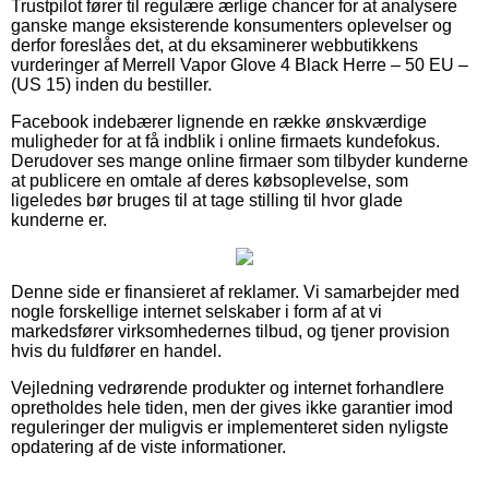
Trustpilot fører til regulære ærlige chancer for at analysere
ganske mange eksisterende konsumenters oplevelser og
derfor foreslåes det, at du eksaminerer webbutikkens
vurderinger af Merrell Vapor Glove 4 Black Herre – 50 EU –
(US 15) inden du bestiller.
Facebook indebærer lignende en række ønskværdige
muligheder for at få indblik i online firmaets kundefokus.
Derudover ses mange online firmaer som tilbyder kunderne
at publicere en omtale af deres købsoplevelse, som
ligeledes bør bruges til at tage stilling til hvor glade
kunderne er.
Denne side er finansieret af reklamer. Vi samarbejder med
nogle forskellige internet selskaber i form af at vi
markedsfører virksomhedernes tilbud, og tjener provision
hvis du fuldfører en handel.
Vejledning vedrørende produkter og internet forhandlere
opretholdes hele tiden, men der gives ikke garantier imod
reguleringer der muligvis er implementeret siden nyligste
opdatering af de viste informationer.