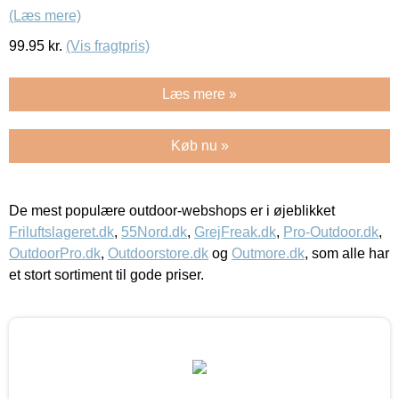
(Læs mere)
99.95
kr.
(Vis fragtpris)
Læs mere »
Køb nu »
De mest populære outdoor-webshops er i øjeblikket
Friluftslageret.dk
,
55Nord.dk
,
GrejFreak.dk
,
Pro-Outdoor.dk
,
OutdoorPro.dk
,
Outdoorstore.dk
og
Outmore.dk
, som alle har
et stort sortiment til gode priser.