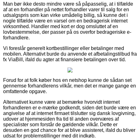
Man bør ikke desto mindre være så påpasselig, at i tilfælde
af at en forhandler på nettet forhandler varer til salg for en
udsalgspris som kan virke umådelig billig, så kunne det i
nogle tilfælde være en varsel om en bedragerisk internet
virksomhed. Handler med kort er dog omsluttet af en
lovbestemmelse, der passer på os overfor bedrageriske e-
forhandlere.
Vi foreslår generelt kortbestillinger eller betalinger med
mobilen. Alternativt burde du anvende et afbetalingstilbud fra
fx ViaBill, ifald du agter at finansiere betalingen over tid.
Forud for at folk køber hos en netshop kunne de sådan set
gennemse forhandlerens vilkår, men det er mange gange en
omfattende opgave.
Alternativet kunne være at bemærke hvorvidt internet
forhandleren er e-mærke godkendt, siden det burde være en
angivelse af at internet firmaet tilslutter sig dansk lovgivning,
udover at hjemmesiden fra tid til anden overværes af
specialister som forstår de gældende vilkår. Dette er
desuden en god chance for at blive assisteret, ifald du bliver
udsat for problemstillinger med dit indkøb.