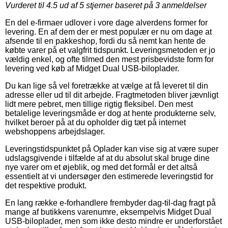
Vurderet til
4.5
ud af 5 stjerner baseret på
3
anmeldelser
En del e-firmaer udlover i vore dage alverdens former for
levering. En af dem der er mest populær er nu om dage at
afsende til en pakkeshop, fordi du så nemt kan hente de
købte varer på et valgfrit tidspunkt. Leveringsmetoden er jo
vældig enkel, og ofte tilmed den mest prisbevidste form for
levering ved køb af Midget Dual USB-biloplader.
Du kan lige så vel foretrække at vælge at få leveret til din
adresse eller ud til dit arbejde. Fragtmetoden bliver jævnligt
lidt mere pebret, men tillige rigtig fleksibel. Den mest
betalelige leveringsmåde er dog at hente produkterne selv,
hvilket beroer på at du opholder dig tæt på internet
webshoppens arbejdslager.
Leveringstidspunktet på Oplader kan vise sig at være super
udslagsgivende i tilfælde af at du absolut skal bruge dine
nye varer om et øjeblik, og med det formål er det altså
essentielt at vi undersøger den estimerede leveringstid for
det respektive produkt.
En lang række e-forhandlere frembyder dag-til-dag fragt på
mange af butikkens varenumre, eksempelvis Midget Dual
USB-biloplader, men som ikke desto mindre er underforstået