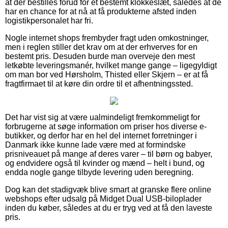
at der bestilles forud for et bestemt klokkeslæt, således at de
har en chance for at nå at få produkterne afsted inden
logistikpersonalet har fri.
Nogle internet shops frembyder fragt uden omkostninger,
men i reglen stiller det krav om at der erhverves for en
bestemt pris. Desuden burde man overveje den mest
letkøbte leveringsmanér, hvilket mange gange – ligegyldigt
om man bor ved Hørsholm, Thisted eller Skjern – er at få
fragtfirmaet til at køre din ordre til et afhentningssted.
Det har vist sig at være ualmindeligt fremkommeligt for
forbrugerne at søge information om priser hos diverse e-
butikker, og derfor har en hel del internet forretninger i
Danmark ikke kunne lade være med at formindske
prisniveauet på mange af deres varer – til børn og babyer,
og endvidere også til kvinder og mænd – helt i bund, og
endda nogle gange tilbyde levering uden beregning.
Dog kan det stadigvæk blive smart at granske flere online
webshops efter udsalg på Midget Dual USB-biloplader
inden du køber, således at du er tryg ved at få den laveste
pris.