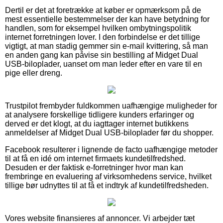
Dertil er det at foretrække at køber er opmærksom på de
mest essentielle bestemmelser der kan have betydning for
handlen, som for eksempel hvilken ombytningspolitik
internet forretningen lover. I den forbindelse er det tillige
vigtigt, at man stadig gemmer sin e-mail kvittering, så man
en anden gang kan påvise sin bestilling af Midget Dual
USB-biloplader, uanset om man leder efter en vare til en
pige eller dreng.
Trustpilot frembyder fuldkommen uafhængige muligheder for
at analysere forskellige tidligere kunders erfaringer og
derved er det klogt, at du iagttager internet butikkens
anmeldelser af Midget Dual USB-biloplader før du shopper.
Facebook resulterer i lignende de facto uafhængige metoder
til at få en idé om internet firmaets kundetilfredshed.
Desuden er der faktisk e-forretninger hvor man kan
frembringe en evaluering af virksomhedens service, hvilket
tillige bør udnyttes til at få et indtryk af kundetilfredsheden.
Vores website finansieres af annoncer. Vi arbejder tæt