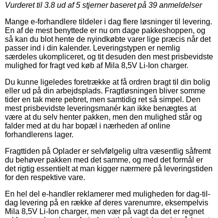
Vurderet til
3.8
ud af 5 stjerner baseret på
39
anmeldelser
Mange e-forhandlere tildeler i dag flere løsninger til levering.
En af de mest benyttede er nu om dage pakkeshoppen, og
så kan du blot hente de nyindkøbte varer lige præcis når det
passer ind i din kalender. Leveringstypen er nemlig
særdeles ukompliceret, og tit desuden den mest prisbevidste
mulighed for fragt ved køb af Mila 8,5V Li-Ion charger.
Du kunne ligeledes foretrække at få ordren bragt til din bolig
eller ud på din arbejdsplads. Fragtløsningen bliver somme
tider en tak mere pebret, men samtidig ret så simpel. Den
mest prisbevidste leveringsmanér kan ikke benægtes at
være at du selv henter pakken, men den mulighed står og
falder med at du har bopæl i nærheden af online
forhandlerens lager.
Fragttiden på Oplader er selvfølgelig ultra væsentlig såfremt
du behøver pakken med det samme, og med det formål er
det rigtig essentielt at man kigger nærmere på leveringstiden
for den respektive vare.
En hel del e-handler reklamerer med muligheden for dag-til-
dag levering på en række af deres varenumre, eksempelvis
Mila 8,5V Li-Ion charger, men vær på vagt da det er regnet