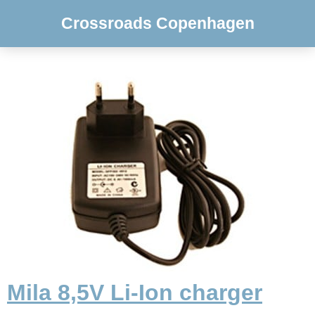
Crossroads Copenhagen
Mila 8,5V Li-Ion charger