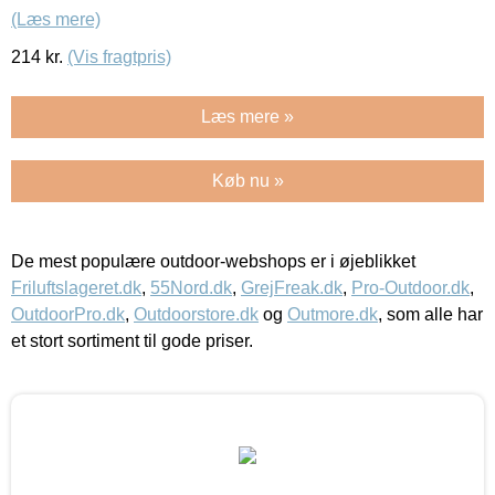
(Læs mere)
214
kr.
(Vis fragtpris)
Læs mere »
Køb nu »
De mest populære outdoor-webshops er i øjeblikket
Friluftslageret.dk
,
55Nord.dk
,
GrejFreak.dk
,
Pro-Outdoor.dk
,
OutdoorPro.dk
,
Outdoorstore.dk
og
Outmore.dk
, som alle har
et stort sortiment til gode priser.