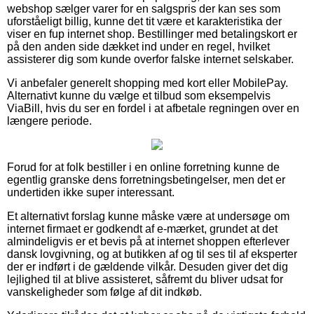
webshop sælger varer for en salgspris der kan ses som
uforståeligt billig, kunne det tit være et karakteristika der
viser en fup internet shop. Bestillinger med betalingskort er
på den anden side dækket ind under en regel, hvilket
assisterer dig som kunde overfor falske internet selskaber.
Vi anbefaler generelt shopping med kort eller MobilePay.
Alternativt kunne du vælge et tilbud som eksempelvis
ViaBill, hvis du ser en fordel i at afbetale regningen over en
længere periode.
Forud for at folk bestiller i en online forretning kunne de
egentlig granske dens forretningsbetingelser, men det er
undertiden ikke super interessant.
Et alternativt forslag kunne måske være at undersøge om
internet firmaet er godkendt af e-mærket, grundet at det
almindeligvis er et bevis på at internet shoppen efterlever
dansk lovgivning, og at butikken af og til ses til af eksperter
der er indført i de gældende vilkår. Desuden giver det dig
lejlighed til at blive assisteret, såfremt du bliver udsat for
vanskeligheder som følge af dit indkøb.