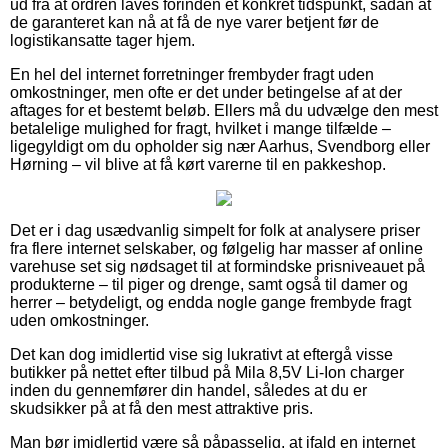
ud fra at ordren laves forinden et konkret tidspunkt, sådan at
de garanteret kan nå at få de nye varer betjent før de
logistikansatte tager hjem.
En hel del internet forretninger frembyder fragt uden
omkostninger, men ofte er det under betingelse af at der
aftages for et bestemt beløb. Ellers må du udvælge den mest
betalelige mulighed for fragt, hvilket i mange tilfælde –
ligegyldigt om du opholder sig nær Aarhus, Svendborg eller
Hørning – vil blive at få kørt varerne til en pakkeshop.
Det er i dag usædvanlig simpelt for folk at analysere priser
fra flere internet selskaber, og følgelig har masser af online
varehuse set sig nødsaget til at formindske prisniveauet på
produkterne – til piger og drenge, samt også til damer og
herrer – betydeligt, og endda nogle gange frembyde fragt
uden omkostninger.
Det kan dog imidlertid vise sig lukrativt at eftergå visse
butikker på nettet efter tilbud på Mila 8,5V Li-Ion charger
inden du gennemfører din handel, således at du er
skudsikker på at få den mest attraktive pris.
Man bør imidlertid være så påpasselig, at ifald en internet