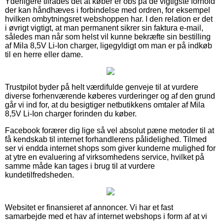
Yderligere tilrådes det at køber er obs på de vigtigste forhold
der kan håndhæves i forbindelse med ordren, for eksempel
hvilken ombytningsret webshoppen har. I den relation er det
i øvrigt vigtigt, at man permanent sikrer sin faktura e-mail,
således man når som helst vil kunne bekræfte sin bestilling
af Mila 8,5V Li-Ion charger, ligegyldigt om man er på indkøb
til en herre eller dame.
Trustpilot byder på helt værdifulde genveje til at vurdere
diverse forhenværende køberes vurderinger og af den grund
går vi ind for, at du besigtiger netbutikkens omtaler af Mila
8,5V Li-Ion charger forinden du køber.
Facebook forærer dig lige så vel absolut pæne metoder til at
få kendskab til internet forhandlerens pålidelighed. Tilmed
ser vi endda internet shops som giver kunderne mulighed for
at ytre en evaluering af virksomhedens service, hvilket på
samme måde kan tages i brug til at vurdere
kundetilfredsheden.
Websitet er finansieret af annoncer. Vi har et fast
samarbejde med et hav af internet webshops i form af at vi