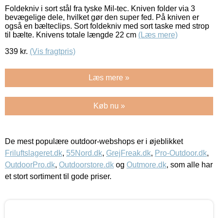
Foldekniv i sort stål fra tyske Mil-tec. Kniven folder via 3
bevægelige dele, hvilket gør den super fed. På kniven er
også en bælteclips. Sort foldekniv med sort taske med strop
til bælte. Knivens totale længde 22 cm
(Læs mere)
339
kr.
(Vis fragtpris)
Læs mere »
Køb nu »
De mest populære outdoor-webshops er i øjeblikket
Friluftslageret.dk
,
55Nord.dk
,
GrejFreak.dk
,
Pro-Outdoor.dk
,
OutdoorPro.dk
,
Outdoorstore.dk
og
Outmore.dk
, som alle har
et stort sortiment til gode priser.