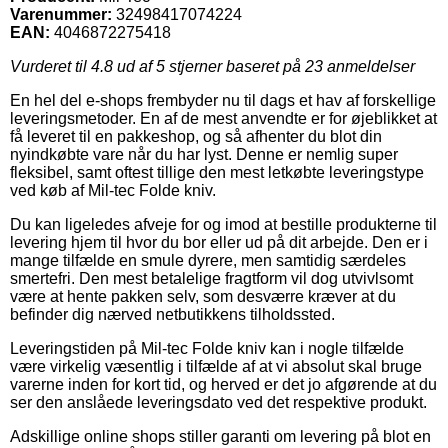
Varenummer:
32498417074224
EAN:
4046872275418
Vurderet til
4.8
ud af 5 stjerner baseret på
23
anmeldelser
En hel del e-shops frembyder nu til dags et hav af forskellige
leveringsmetoder. En af de mest anvendte er for øjeblikket at
få leveret til en pakkeshop, og så afhenter du blot din
nyindkøbte vare når du har lyst. Denne er nemlig super
fleksibel, samt oftest tillige den mest letkøbte leveringstype
ved køb af Mil-tec Folde kniv.
Du kan ligeledes afveje for og imod at bestille produkterne til
levering hjem til hvor du bor eller ud på dit arbejde. Den er i
mange tilfælde en smule dyrere, men samtidig særdeles
smertefri. Den mest betalelige fragtform vil dog utvivlsomt
være at hente pakken selv, som desværre kræver at du
befinder dig nærved netbutikkens tilholdssted.
Leveringstiden på Mil-tec Folde kniv kan i nogle tilfælde
være virkelig væsentlig i tilfælde af at vi absolut skal bruge
varerne inden for kort tid, og herved er det jo afgørende at du
ser den anslåede leveringsdato ved det respektive produkt.
Adskillige online shops stiller garanti om levering på blot en