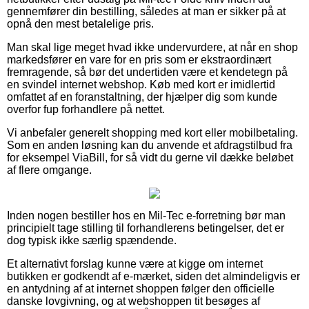
gennemfører din bestilling, således at man er sikker på at
opnå den mest betalelige pris.
Man skal lige meget hvad ikke undervurdere, at når en shop
markedsfører en vare for en pris som er ekstraordinært
fremragende, så bør det undertiden være et kendetegn på
en svindel internet webshop. Køb med kort er imidlertid
omfattet af en foranstaltning, der hjælper dig som kunde
overfor fup forhandlere på nettet.
Vi anbefaler generelt shopping med kort eller mobilbetaling.
Som en anden løsning kan du anvende et afdragstilbud fra
for eksempel ViaBill, for så vidt du gerne vil dække beløbet
af flere omgange.
Inden nogen bestiller hos en Mil-Tec e-forretning bør man
principielt tage stilling til forhandlerens betingelser, det er
dog typisk ikke særlig spændende.
Et alternativt forslag kunne være at kigge om internet
butikken er godkendt af e-mærket, siden det almindeligvis er
en antydning af at internet shoppen følger den officielle
danske lovgivning, og at webshoppen tit besøges af