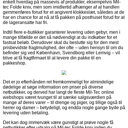
enkelt hverdag på massevis af produkter, eksempelvis Mil-
tec Folde kniv, men som imidlertid afhænger af at handlen
gemmenføres forud for et angivent klokkeslæt, således at de
har en chance for at nå at få pakken på posthuset forud for at
de lageransatte har fri.
Indtil flere e-butikker garanterer levering uden gebyr, men i
mange tilfælde er det så nødvendigt at du indkøber for et
fastsat beløb. Derudover skal du beslutte sig for den mest
prisbevidste fragtmulighed, der ofte – uden hensyn til om du
befinder sig ved København, Svendborg eller Lemvig – vil
blive at få fragtfirmaet til at levere din pakke til en
pakkeshop.
Det er jo efterhånden ret fremkommeligt for almindelige
dødelige at søge information om priser på diverse
netbutikker, og derved har langt de fleste Mil-Tec online
webshops været tvunget til at sænke salgsværdien på
mange af deres varer – til drenge og piger, og tillige også til
herrer og damer – betydeligt, og endda nogle gange byde på
levering uden betaling.
Det kan dog immervæk være gunstigt at prøve nogle få
netbutikker efter udsalg på Mil-tec Folde kniv inden du