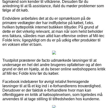
fagmænd som kender til vilkårene. Desuden får du
anledning til at få assistance, ifald du møder problemer som
følge af dit køb.
Endvidere anbefales det at du er opmærksom på de
primære vedtægter der har indflydelse på købet, f.eks.
hvilken byttepolitik internet butikken tilbyder. På grund af
dette er det virkelig relevant, at man når som helst beholder
ens faktura, således man altid kan eftervise ordren af Mil-tec
Folde kniv, ligegyldigt om du er på udkig efter produkter til
en voksen eller et barn.
Trustpilot præsterer de facto udmærkede løsninger til at
undersøge en hel del andre brugeres opfattelser og af den
grund er det en hjælp, at du beser online webshoppens kritik
af Mil-tec Folde kniv før du køber.
Facebook indebærer for øvrigt relativt fremragende
løsninger til at få et kig ind i e-forhandlerens troværdighed.
Derudover er der faktisk e-forhandlere hvor man kan
offentliggøre en kritik af købsoplevelsen, som ligeledes må
anvendes til at tage stilling til tilfredsheden hos kunderne.