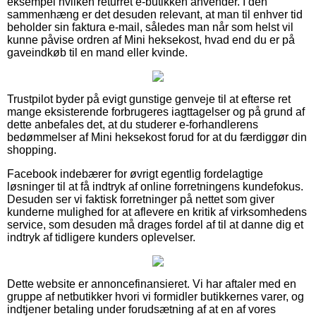
eksempel hvilken returret e-butikken anvender. I den
sammenhæng er det desuden relevant, at man til enhver tid
beholder sin faktura e-mail, således man når som helst vil
kunne påvise ordren af Mini heksekost, hvad end du er på
gaveindkøb til en mand eller kvinde.
Trustpilot byder på evigt gunstige genveje til at efterse ret
mange eksisterende forbrugeres iagttagelser og på grund af
dette anbefales det, at du studerer e-forhandlerens
bedømmelser af Mini heksekost forud for at du færdiggør din
shopping.
Facebook indebærer for øvrigt egentlig fordelagtige
løsninger til at få indtryk af online forretningens kundefokus.
Desuden ser vi faktisk forretninger på nettet som giver
kunderne mulighed for at aflevere en kritik af virksomhedens
service, som desuden må drages fordel af til at danne dig et
indtryk af tidligere kunders oplevelser.
Dette website er annoncefinansieret. Vi har aftaler med en
gruppe af netbutikker hvori vi formidler butikkernes varer, og
indtjener betaling under forudsætning af at en af vores