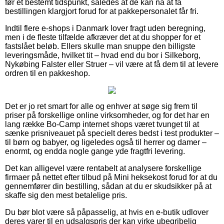
før et bestemt tidspunkt, således at de kan nå at få
bestillingen klargjort forud for at pakkepersonalet får fri.
Indtil flere e-shops i Danmark lover fragt uden beregning,
men i de fleste tilfælde afkræver det at du shopper for et
fastslået beløb. Ellers skulle man snuppe den billigste
leveringsmåde, hvilket tit – hvad end du bor i Silkeborg,
Nykøbing Falster eller Struer – vil være at få dem til at levere
ordren til en pakkeshop.
Det er jo ret smart for alle og enhver at søge sig frem til
priser på forskellige online virksomheder, og for det har en
lang række Bo-Camp internet shops været tvunget til at
sænke prisniveauet på specielt deres bedst i test produkter –
til børn og babyer, og ligeledes også til herrer og damer –
enormt, og endda nogle gange yde fragtfri levering.
Det kan alligevel være rentabelt at analysere forskellige
firmaer på nettet efter tilbud på Mini heksekost forud for at du
gennemfører din bestilling, sådan at du er skudsikker på at
skaffe sig den mest betalelige pris.
Du bør blot være så påpasselig, at hvis en e-butik udlover
deres varer til en udsalgspris der kan virke ubegribelig