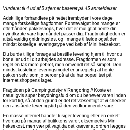
Vurderet til
4
ud af 5 stjerner baseret på
45
anmeldelser
Adskillige forhandlere på nettet frembyder i vore dage
mange forskellige fragtformer. Førstevalget hos mange er
efterhånden pakkeshops, hvor det er muligt at hente din
nyindkøbte vare lige når det passer dig. Fragtmuligheden er
altså vældig gnidningsløs, og i mange tilfælde også den
mindst kostelige leveringstype ved køb af Mini heksekost.
Du burde tillige forsøge at bestille levering hjem til hvor du
bor eller ud til dit arbejdes adresse. Fragtformen er som
regel en tak mere pebret, men omvendt ret så simpel. Den
mindst kostelige leveringsmodel er unægtelig at hente
pakken selv, som jo beroer på at du har bopæl tæt på
internet shoppens lager.
Fragttiden på Campingudstyr // Rengøring // Koste er
naturligvis super betydningsfuld om du behøver varen inden
for kort tid, så af den grund er det ret væsentligt at vi checker
den anslåede leveringstid på den vedkommende vare.
En masse internet handler tilsiger levering efter en enkelt
hverdag på mange af butikkens varer, eksempelvis Mini
heksekost, men vær på vagt da det kræver at ordren lægges