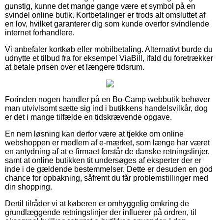
gunstig, kunne det mange gange være et symbol på en
svindel online butik. Kortbetalinger er trods alt omsluttet af
en lov, hvilket garanterer dig som kunde overfor svindlende
internet forhandlere.
Vi anbefaler kortkøb eller mobilbetaling. Alternativt burde du
udnytte et tilbud fra for eksempel ViaBill, ifald du foretrækker
at betale prisen over et længere tidsrum.
Forinden nogen handler på en Bo-Camp webbutik behøver
man utvivlsomt sætte sig ind i butikkens handelsvilkår, dog
er det i mange tilfælde en tidskrævende opgave.
En nem løsning kan derfor være at tjekke om online
webshoppen er medlem af e-mærket, som længe har været
en antydning af at e-firmaet forstår de danske retningslinjer,
samt at online butikken tit undersøges af eksperter der er
inde i de gældende bestemmelser. Dette er desuden en god
chance for opbakning, såfremt du får problemstillinger med
din shopping.
Dertil tilråder vi at køberen er omhyggelig omkring de
grundlæggende retningslinjer der influerer på ordren, til