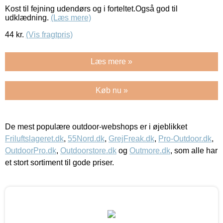
Kost til fejning udendørs og i forteltet.Også god til
udklædning.
(Læs mere)
44
kr.
(Vis fragtpris)
Læs mere »
Køb nu »
De mest populære outdoor-webshops er i øjeblikket
Friluftslageret.dk
,
55Nord.dk
,
GrejFreak.dk
,
Pro-Outdoor.dk
,
OutdoorPro.dk
,
Outdoorstore.dk
og
Outmore.dk
, som alle har
et stort sortiment til gode priser.