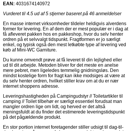
EAN:
4031674140972
Vurderet til
4.5
ud af 5 stjerner baseret på
46
anmeldelser
En masse internet virksomheder tildeler heldigvis alverdens
former for levering. En af dem der er mest populær er i dag at
få afleveret pakken hos en pakkeshop, hvor du selv henter
ordren på et selvvalgt tidspunkt. Fragtformen er jo særligt
enkel, og typisk også den mest letkøbte type af levering ved
køb af Mini-WC Garniture.
Du kunne omvendt prøve at få leveret til din lejlighed eller
ud til dit arbejde. Metoden bliver for det meste en anelse
mere pebret, men ligeledes temmelig gnidningsløs. Den
mindst kostelige form for fragt kan ikke modsiges at være at
du selv henter ordren, hvilket stiller krav om at du er nær
internet shoppens adresse.
Leveringshastigheden på Campingudstyr // Toiletartikler til
camping // Toilet tilbehør er særligt essentiel forudsat man
mangler ordren lige om lidt, og herved er det altså
meningsfuldt at du finder det estimerede leveringstidspunkt
på det pågældende produkt.
En stor portion internet foretagender stiller udsigt til dag-til-