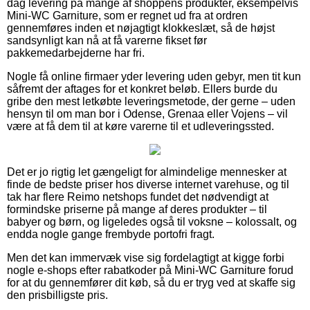
dag levering på mange af shoppens produkter, eksempelvis
Mini-WC Garniture, som er regnet ud fra at ordren
gennemføres inden et nøjagtigt klokkeslæt, så de højst
sandsynligt kan nå at få varerne fikset før
pakkemedarbejderne har fri.
Nogle få online firmaer yder levering uden gebyr, men tit kun
såfremt der aftages for et konkret beløb. Ellers burde du
gribe den mest letkøbte leveringsmetode, der gerne – uden
hensyn til om man bor i Odense, Grenaa eller Vojens – vil
være at få dem til at køre varerne til et udleveringssted.
Det er jo rigtig let gængeligt for almindelige mennesker at
finde de bedste priser hos diverse internet varehuse, og til
tak har flere Reimo netshops fundet det nødvendigt at
formindske priserne på mange af deres produkter – til
babyer og børn, og ligeledes også til voksne – kolossalt, og
endda nogle gange frembyde portofri fragt.
Men det kan immervæk vise sig fordelagtigt at kigge forbi
nogle e-shops efter rabatkoder på Mini-WC Garniture forud
for at du gennemfører dit køb, så du er tryg ved at skaffe sig
den prisbilligste pris.