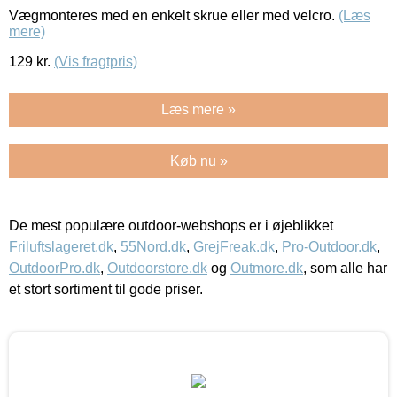
Vægmonteres med en enkelt skrue eller med velcro.
(Læs
mere)
129
kr.
(Vis fragtpris)
Læs mere »
Køb nu »
De mest populære outdoor-webshops er i øjeblikket
Friluftslageret.dk
,
55Nord.dk
,
GrejFreak.dk
,
Pro-Outdoor.dk
,
OutdoorPro.dk
,
Outdoorstore.dk
og
Outmore.dk
, som alle har
et stort sortiment til gode priser.