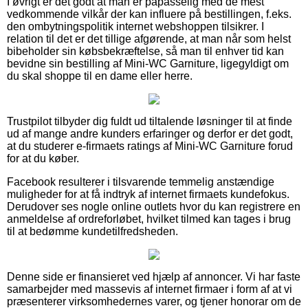
I øvrigt er det godt at man er påpasselig med de mest
vedkommende vilkår der kan influere på bestillingen, f.eks.
den ombytningspolitik internet webshoppen tilsikrer. I
relation til det er det tillige afgørende, at man når som helst
bibeholder sin købsbekræftelse, så man til enhver tid kan
bevidne sin bestilling af Mini-WC Garniture, ligegyldigt om
du skal shoppe til en dame eller herre.
Trustpilot tilbyder dig fuldt ud tiltalende løsninger til at finde
ud af mange andre kunders erfaringer og derfor er det godt,
at du studerer e-firmaets ratings af Mini-WC Garniture forud
for at du køber.
Facebook resulterer i tilsvarende temmelig anstændige
muligheder for at få indtryk af internet firmaets kundefokus.
Derudover ses nogle online outlets hvor du kan registrere en
anmeldelse af ordreforløbet, hvilket tilmed kan tages i brug
til at bedømme kundetilfredsheden.
Denne side er finansieret ved hjælp af annoncer. Vi har faste
samarbejder med massevis af internet firmaer i form af at vi
præsenterer virksomhedernes varer, og tjener honorar om de