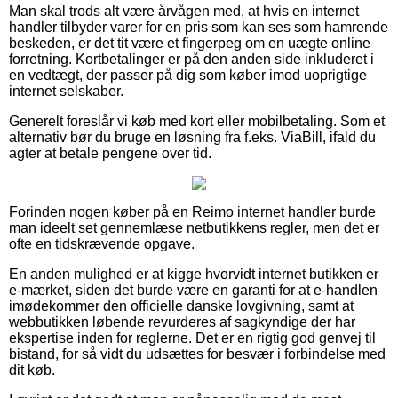
Man skal trods alt være årvågen med, at hvis en internet
handler tilbyder varer for en pris som kan ses som hamrende
beskeden, er det tit være et fingerpeg om en uægte online
forretning. Kortbetalinger er på den anden side inkluderet i
en vedtægt, der passer på dig som køber imod uoprigtige
internet selskaber.
Generelt foreslår vi køb med kort eller mobilbetaling. Som et
alternativ bør du bruge en løsning fra f.eks. ViaBill, ifald du
agter at betale pengene over tid.
Forinden nogen køber på en Reimo internet handler burde
man ideelt set gennemlæse netbutikkens regler, men det er
ofte en tidskrævende opgave.
En anden mulighed er at kigge hvorvidt internet butikken er
e-mærket, siden det burde være en garanti for at e-handlen
imødekommer den officielle danske lovgivning, samt at
webbutikken løbende revurderes af sagkyndige der har
ekspertise inden for reglerne. Det er en rigtig god genvej til
bistand, for så vidt du udsættes for besvær i forbindelse med
dit køb.