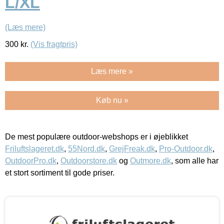
L/XL
(Læs mere)
300
kr.
(Vis fragtpris)
Læs mere »
Køb nu »
De mest populære outdoor-webshops er i øjeblikket
Friluftslageret.dk
,
55Nord.dk
,
GrejFreak.dk
,
Pro-Outdoor.dk
,
OutdoorPro.dk
,
Outdoorstore.dk
og
Outmore.dk
, som alle har
et stort sortiment til gode priser.