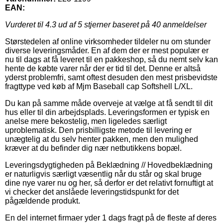
EAN:
Vurderet til
4.3
ud af 5 stjerner baseret på
40
anmeldelser
Størstedelen af online virksomheder tildeler nu om stunder
diverse leveringsmåder. En af dem der er mest populær er
nu til dags at få leveret til en pakkeshop, så du nemt selv kan
hente de købte varer når der er tid til det. Denne er altså
yderst problemfri, samt oftest desuden den mest prisbevidste
fragttype ved køb af Mjm Baseball cap Softshell L/XL.
Du kan på samme måde overveje at vælge at få sendt til dit
hus eller til din arbejdsplads. Leveringsformen er typisk en
anelse mere bekostelig, men ligeledes særligt
uproblematisk. Den prisbilligste metode til levering er
unægtelig at du selv henter pakken, men den mulighed
kræver at du befinder dig nær netbutikkens bopæl.
Leveringsdygtigheden på Beklædning // Hovedbeklædning
er naturligvis særligt væsentlig når du står og skal bruge
dine nye varer nu og her, så derfor er det relativt fornuftigt at
vi checker det anslåede leveringstidspunkt for det
pågældende produkt.
En del internet firmaer yder 1 dags fragt på de fleste af deres