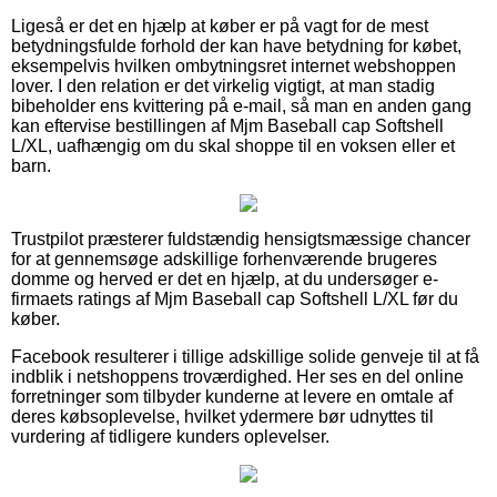
Ligeså er det en hjælp at køber er på vagt for de mest
betydningsfulde forhold der kan have betydning for købet,
eksempelvis hvilken ombytningsret internet webshoppen
lover. I den relation er det virkelig vigtigt, at man stadig
bibeholder ens kvittering på e-mail, så man en anden gang
kan eftervise bestillingen af Mjm Baseball cap Softshell
L/XL, uafhængig om du skal shoppe til en voksen eller et
barn.
Trustpilot præsterer fuldstændig hensigtsmæssige chancer
for at gennemsøge adskillige forhenværende brugeres
domme og herved er det en hjælp, at du undersøger e-
firmaets ratings af Mjm Baseball cap Softshell L/XL før du
køber.
Facebook resulterer i tillige adskillige solide genveje til at få
indblik i netshoppens troværdighed. Her ses en del online
forretninger som tilbyder kunderne at levere en omtale af
deres købsoplevelse, hvilket ydermere bør udnyttes til
vurdering af tidligere kunders oplevelser.