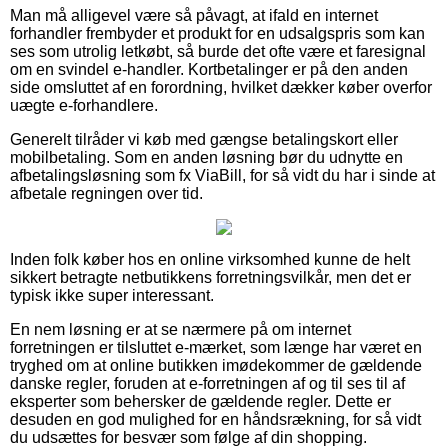
Man må alligevel være så påvagt, at ifald en internet
forhandler frembyder et produkt for en udsalgspris som kan
ses som utrolig letkøbt, så burde det ofte være et faresignal
om en svindel e-handler. Kortbetalinger er på den anden
side omsluttet af en forordning, hvilket dækker køber overfor
uægte e-forhandlere.
Generelt tilråder vi køb med gængse betalingskort eller
mobilbetaling. Som en anden løsning bør du udnytte en
afbetalingsløsning som fx ViaBill, for så vidt du har i sinde at
afbetale regningen over tid.
Inden folk køber hos en online virksomhed kunne de helt
sikkert betragte netbutikkens forretningsvilkår, men det er
typisk ikke super interessant.
En nem løsning er at se nærmere på om internet
forretningen er tilsluttet e-mærket, som længe har været en
tryghed om at online butikken imødekommer de gældende
danske regler, foruden at e-forretningen af og til ses til af
eksperter som behersker de gældende regler. Dette er
desuden en god mulighed for en håndsrækning, for så vidt
du udsættes for besvær som følge af din shopping.