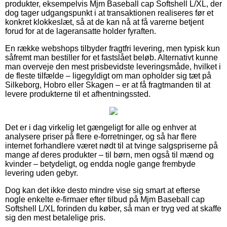
produkter, eksempelvis Mjm Baseball cap Softshell L/XL, der
dog tager udgangspunkt i at transaktionen realiseres før et
konkret klokkeslæt, så at de kan nå at få varerne betjent
forud for at de lageransatte holder fyraften.
En række webshops tilbyder fragtfri levering, men typisk kun
såfremt man bestiller for et fastslået beløb. Alternativt kunne
man overveje den mest prisbevidste leveringsmåde, hvilket i
de fleste tilfælde – ligegyldigt om man opholder sig tæt på
Silkeborg, Hobro eller Skagen – er at få fragtmanden til at
levere produkterne til et afhentningssted.
Det er i dag virkelig let gængeligt for alle og enhver at
analysere priser på flere e-forretninger, og så har flere
internet forhandlere været nødt til at tvinge salgspriserne på
mange af deres produkter – til børn, men også til mænd og
kvinder – betydeligt, og endda nogle gange frembyde
levering uden gebyr.
Dog kan det ikke desto mindre vise sig smart at efterse
nogle enkelte e-firmaer efter tilbud på Mjm Baseball cap
Softshell L/XL forinden du køber, så man er tryg ved at skaffe
sig den mest betalelige pris.