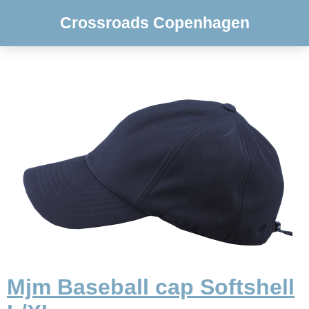
Crossroads Copenhagen
Mjm Baseball cap Softshell