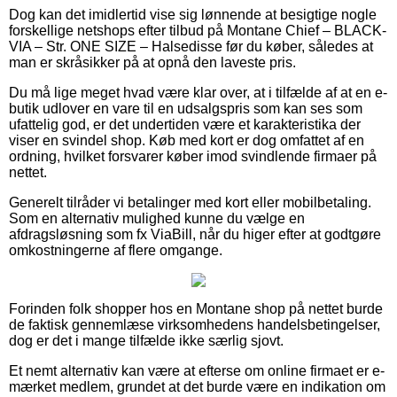
Dog kan det imidlertid vise sig lønnende at besigtige nogle
forskellige netshops efter tilbud på Montane Chief – BLACK-
VIA – Str. ONE SIZE – Halsedisse før du køber, således at
man er skråsikker på at opnå den laveste pris.
Du må lige meget hvad være klar over, at i tilfælde af at en e-
butik udlover en vare til en udsalgspris som kan ses som
ufattelig god, er det undertiden være et karakteristika der
viser en svindel shop. Køb med kort er dog omfattet af en
ordning, hvilket forsvarer køber imod svindlende firmaer på
nettet.
Generelt tilråder vi betalinger med kort eller mobilbetaling.
Som en alternativ mulighed kunne du vælge en
afdragsløsning som fx ViaBill, når du higer efter at godtgøre
omkostningerne af flere omgange.
Forinden folk shopper hos en Montane shop på nettet burde
de faktisk gennemlæse virksomhedens handelsbetingelser,
dog er det i mange tilfælde ikke særlig sjovt.
Et nemt alternativ kan være at efterse om online firmaet er e-
mærket medlem, grundet at det burde være en indikation om