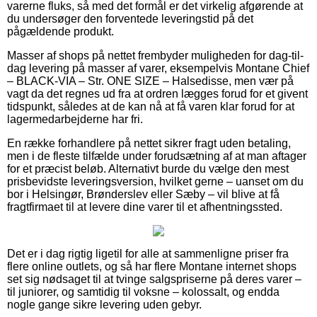
varerne fluks, så med det formål er det virkelig afgørende at
du undersøger den forventede leveringstid på det
pågældende produkt.
Masser af shops på nettet frembyder muligheden for dag-til-
dag levering på masser af varer, eksempelvis Montane Chief
– BLACK-VIA – Str. ONE SIZE – Halsedisse, men vær på
vagt da det regnes ud fra at ordren lægges forud for et givent
tidspunkt, således at de kan nå at få varen klar forud for at
lagermedarbejderne har fri.
En række forhandlere på nettet sikrer fragt uden betaling,
men i de fleste tilfælde under forudsætning af at man aftager
for et præcist beløb. Alternativt burde du vælge den mest
prisbevidste leveringsversion, hvilket gerne – uanset om du
bor i Helsingør, Brønderslev eller Sæby – vil blive at få
fragtfirmaet til at levere dine varer til et afhentningssted.
Det er i dag rigtig ligetil for alle at sammenligne priser fra
flere online outlets, og så har flere Montane internet shops
set sig nødsaget til at tvinge salgspriserne på deres varer –
til juniorer, og samtidig til voksne – kolossalt, og endda
nogle gange sikre levering uden gebyr.