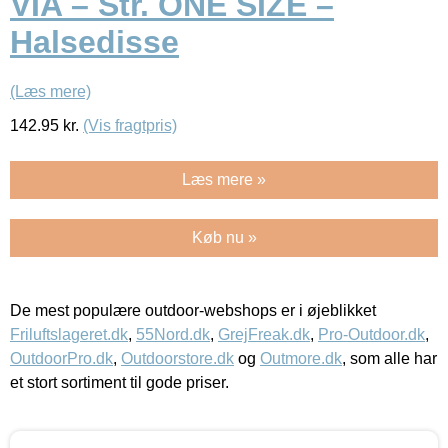
VIA – Str. ONE SIZE –
Halsedisse
(Læs mere)
142.95
kr.
(Vis fragtpris)
Læs mere »
Køb nu »
De mest populære outdoor-webshops er i øjeblikket
Friluftslageret.dk
,
55Nord.dk
,
GrejFreak.dk
,
Pro-Outdoor.dk
,
OutdoorPro.dk
,
Outdoorstore.dk
og
Outmore.dk
, som alle har
et stort sortiment til gode priser.