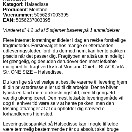
Kategori:
Halsedisse
Producent:
Montane
Varenummer:
5056237003395
EAN:
5056237003395
Vurderet til
4.2
ud af 5 stjerner baseret på
1
anmeldelser
Flere internet forretninger tildeler i dag en række forskellige
fragtmetoder. Førstevalget hos mange er efterhånden
udleveringssteder, fordi du dermed nemt kan hente pakken
præcis når det passer dig. Fragttypen er altså ualmindeligt
let gængelig, og desuden derudover den mest letkøbte
mulighed for fragt ved køb af Montane Chief – BLACK-VIA –
Str. ONE SIZE – Halsedisse.
Du kan lige så vel vælge at bestille varerne til levering hjem
til din privatadresse eller ud til dit arbejde. Denne bliver
typisk en tand mere omkostningsfuld, men til gengæld
vældig ukompliceret. Den mest letkøbte leveringsmåde vil
dog til enhver tid være selv at hente pakken, men den
løsning afhænger af at du opholder dig nærved e-
forhandlerens hjemsted.
Leveringstidspunktet på Halsedisse kan i nogle tilfælde
være temmelig bestemmende når du absolut skal bruge