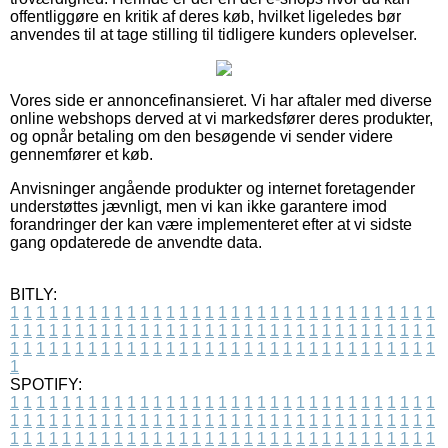
offentliggøre en kritik af deres køb, hvilket ligeledes bør
anvendes til at tage stilling til tidligere kunders oplevelser.
Vores side er annoncefinansieret. Vi har aftaler med diverse
online webshops derved at vi markedsfører deres produkter,
og opnår betaling om den besøgende vi sender videre
gennemfører et køb.
Anvisninger angående produkter og internet foretagender
understøttes jævnligt, men vi kan ikke garantere imod
forandringer der kan være implementeret efter at vi sidste
gang opdaterede de anvendte data.
BITLY:
1
1
1
1
1
1
1
1
1
1
1
1
1
1
1
1
1
1
1
1
1
1
1
1
1
1
1
1
1
1
1
1
1
1
1
1
1
1
1
1
1
1
1
1
1
1
1
1
1
1
1
1
1
1
1
1
1
1
1
1
1
1
1
1
1
1
1
1
1
1
1
1
1
1
1
1
1
1
1
1
1
1
1
1
1
1
1
1
1
1
1
1
1
1
1
1
1
1
1
1
SPOTIFY:
1
1
1
1
1
1
1
1
1
1
1
1
1
1
1
1
1
1
1
1
1
1
1
1
1
1
1
1
1
1
1
1
1
1
1
1
1
1
1
1
1
1
1
1
1
1
1
1
1
1
1
1
1
1
1
1
1
1
1
1
1
1
1
1
1
1
1
1
1
1
1
1
1
1
1
1
1
1
1
1
1
1
1
1
1
1
1
1
1
1
1
1
1
1
1
1
1
1
1