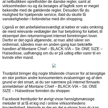
at netbutikken opretholder de danske regler, samt at
virksomheden nu og da besøges af fagfolk som er meget
bekendte med de gældende regler. Desuden får du
mulighed for hjælpende service, ifald du skulle få
vanskeligheder i forbindelse med din shopping.
Ligeså er det anbefalelsesværdigt at køber er vaks omkring
de mest relevante vedtægter der har betydning for købet, til
eksempel den returneringsret internet forretningen lover.
Derfor er det også afgørende, at man altid sikrer sin
ordremail, således man en anden gang kan bekræfte
handlen af Montane Chief – BLACK-VIA – Str. ONE SIZE –
Halsedisse, uafhængig om du er på udkig efter varer til en
kvinde eller mand.
Trustpilot bringer dig nogle tiltalende chancer for at besigtige
en stor portion andre konsumenters evalueringer og af den
grund er det smart, at du ser nærmere på internet firmaets
anmeldelser af Montane Chief – BLACK-VIA – Str. ONE
SIZE – Halsedisse forinden du shopper.
Facebook frembyder for øvrigt visse hensigtsmæssige
metoder til at få et kig ind i online virksomhedens
troværdighed. Herinde er der en del e-shops hvor du kan