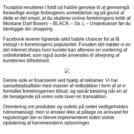
Trustpilot resulterer i fuldt ud habile genveje til at gennemgå
forskellige øvrige forbrugeres anmeldelser og på grund af
dette er det smart, at du studerer online forretningens kritik af
Montane Dart Boxers – BLACK – Str. L – Underbukser før du
færdiggør din shopping.
Facebook leverer lignende altid habile chancer for at få
indsigt i e-forretningens popularitet. Foruden det møder vi en
del internet shops hvor kunder kan aflevere en vurdering af
ordreforløbet, som også burde anvendes til afvejning af
kundernes tilfredshed.
Denne side er finansieret ved hjælp af reklamer. Vi har
samarbejdsaftaler med masser af netbutikker i form af at vi
formidler forretningernes tilbud, og opnår betaling når en af
de besøgende på vores side laver en transaktion.
Orientering om produkter og outlets på nettet vedligeholdes
rutinemæssigt, men vi ønsker ikke at påtage os ansvaret for
reguleringer der er blevet implementeret siden sidste
opdatering af hjemmesidens oplysninger.