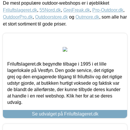
De mest populære outdoor-webshops er i øjeblikket
Friluftslageret.dk
,
55Nord.dk
,
GrejFreak.dk
,
Pro-Outdoor.dk
,
OutdoorPro.dk
,
Outdoorstore.dk
og
Outmore.dk
, som alle har
et stort sortiment til gode priser.
Friluftslageret.dk begyndte tilbage i 1995 i et lille
lagerlokale på Vestfyn. Den gode service, det rigtige
grej og den engagerede tilgang til friluftsliv og det rigtige
udstyr gjorde, at butikken hurtigt voksede og faktisk var
de blandt de allerførste, der kunne tilbyde deres kunder
at handle i en reel webshop. Klik her for at se deres
udvalg.
Se udvalget på Friluftslageret.dk