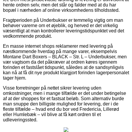
hente ordren selv, men det står og falder med at du har
bopæl i nærheden af online virksomhedens tilholdssted.
Fragtperioden på Underbukser er temmelig vigtig om man
behøver varerne om et øjeblik, og herved er det virkelig
væsentligt at man kontrollerer leveringstidspunktet ved det
vedkommende produkt.
En masse internet shops reklamerer med levering på
næstkommende hverdag på mange varer, eksempelvis
Montane Dart Boxers – BLACK – Str. L – Underbukser, men
vær vagtsom da det påkræver at ordren køres igennem
forinden et fastslået tidspunkt, således at de sandsynligvis
kan nå at få dit nye produkt klargjort forinden lagerpersonalet
tager hjem.
Visse forretninger på nettet sikrer levering uden
omkostninger, men i mange tilfælde er det under betingelse
af at der shoppes for et fastsat beløb. Som alternativ burde
man snuppe den billigste mulighed for levering, der i de
fleste tilfælde – hvad end du bor ved Fredericia, Lillerød
eller Humlebæk – vil blive at få kørt ordren til et
udleveringssted.