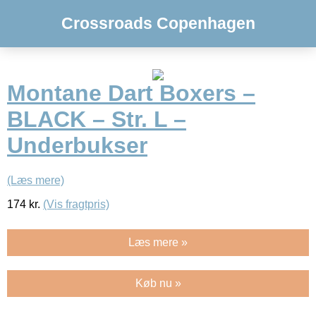
Crossroads Copenhagen
Montane Dart Boxers –
BLACK – Str. L –
Underbukser
(Læs mere)
174
kr.
(Vis fragtpris)
Læs mere »
Køb nu »