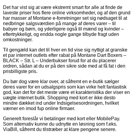
Det har vist sig at være ekstremt smart for alle at finde de
laveste priser hos flere online virksomheder, og af den grund
har masser af Montane e-forretninger set sig nødsaget til at
nedbringe salgsværdien på mange af deres varer – til
babyer og børn, og yderligere også til mænd og kvinder –
eftertrykkeligt, og endda nogle gange tilbyde fragt uden
omkostninger.
Til gengæld kan det til hver en tid vise sig nyttigt at granske
et par internet outlets efter rabat på Montane Dart Boxers –
BLACK – Str. L – Underbukser forud for at du placerer
ordren, sådan at du er på den sikre side med at få fat i den
prisbilligste pris.
Du bør dog være klar over, at såfremt en e-butik sælger
deres varer for en udsalgspris som kan virke helt fantastisk
god, kan det for det meste være et karakteristika der viser en
uægte internet butik. Shopping med kort er ikke desto
mindre dækket ind under Indsigelsesordningen, hvilket
værner en imod fup online firmaer.
Generelt foreslår vi betalinger med kort eller MobilePay.
Som alternativ kunne du udnytte en løsning som f.eks.
ViaBill, såfremt du tilstræber at klare pengene senere.