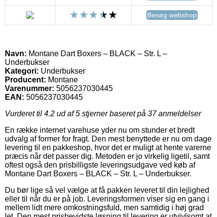
Besøg webshop
Navn:
Montane Dart Boxers – BLACK – Str. L –
Underbukser
Kategori:
Underbukser
Producent:
Montane
Varenummer:
5056237030445
EAN:
5056237030445
Vurderet til
4.2
ud af 5 stjerner baseret på
37
anmeldelser
En række internet varehuse yder nu om stunder et bredt
udvalg af former for fragt. Den mest benyttede er nu om dage
levering til en pakkeshop, hvor det er muligt at hente varerne
præcis når det passer dig. Metoden er jo virkelig ligetil, samt
oftest også den prisbilligste leveringsudgave ved køb af
Montane Dart Boxers – BLACK – Str. L – Underbukser.
Du bør lige så vel vælge at få pakken leveret til din lejlighed
eller til når du er på job. Leveringsformen viser sig en gang i
mellem lidt mere omkostningsfuld, men samtidig i høj grad
let. Den mest prisbevidste løsning til levering er utvivlsomt at