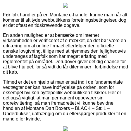
Før folk handler på en Montane e-handler kunne man når alt
kommer til alt tyde webbutikkens forretningsbetingelser, dog
er det oftest en tidskrævende opgave.
En anden mulighed er at bemærke om internet
virksomheden er verificeret af e-mærket, da det bør være en
erklæring om at online firmaet efterfølger den officielle
danske lovgivning, tillige med at hjemmesiden lejlighedsvis
undersøges af fagfolk som har meget erfaring med
reglementet på området. Derudover giver det dig chance for
at blive hjulpet, for så vidt du får dilemmaer i forbindelse med
dit køb.
Tilmed er det en hjælp at man er sat ind i de fundamentale
vedtægter der kan have indflydelse på ordren, som for
eksempel hvilken byttepolitik webbutikken tilsikrer. Her er
det også vigtigt, at man permanent opbevarer sin
ordrekvittering, så man fremadrettet vil kunne bevidne
handlen af Montane Dart Boxers – BLACK – Str. L –
Underbukser, uafhængig om du efterspørger produkter til en
mand eller kvinde.