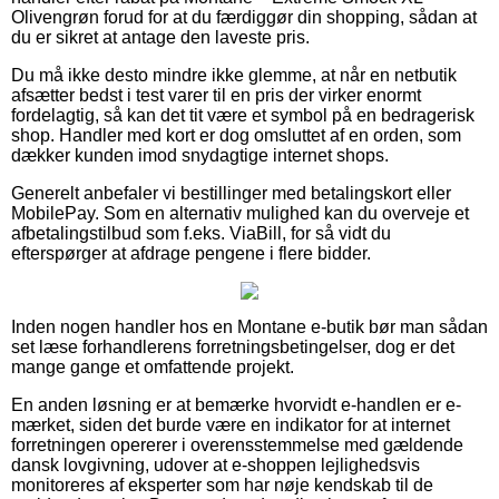
Olivengrøn forud for at du færdiggør din shopping, sådan at
du er sikret at antage den laveste pris.
Du må ikke desto mindre ikke glemme, at når en netbutik
afsætter bedst i test varer til en pris der virker enormt
fordelagtig, så kan det tit være et symbol på en bedragerisk
shop. Handler med kort er dog omsluttet af en orden, som
dækker kunden imod snydagtige internet shops.
Generelt anbefaler vi bestillinger med betalingskort eller
MobilePay. Som en alternativ mulighed kan du overveje et
afbetalingstilbud som f.eks. ViaBill, for så vidt du
efterspørger at afdrage pengene i flere bidder.
Inden nogen handler hos en Montane e-butik bør man sådan
set læse forhandlerens forretningsbetingelser, dog er det
mange gange et omfattende projekt.
En anden løsning er at bemærke hvorvidt e-handlen er e-
mærket, siden det burde være en indikator for at internet
forretningen opererer i overensstemmelse med gældende
dansk lovgivning, udover at e-shoppen lejlighedsvis
monitoreres af eksperter som har nøje kendskab til de