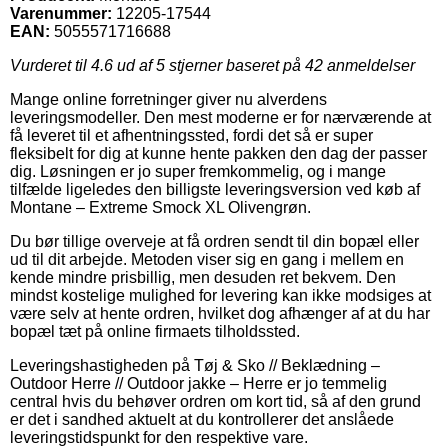
Varenummer:
12205-17544
EAN:
5055571716688
Vurderet til
4.6
ud af 5 stjerner baseret på
42
anmeldelser
Mange online forretninger giver nu alverdens
leveringsmodeller. Den mest moderne er for nærværende at
få leveret til et afhentningssted, fordi det så er super
fleksibelt for dig at kunne hente pakken den dag der passer
dig. Løsningen er jo super fremkommelig, og i mange
tilfælde ligeledes den billigste leveringsversion ved køb af
Montane – Extreme Smock XL Olivengrøn.
Du bør tillige overveje at få ordren sendt til din bopæl eller
ud til dit arbejde. Metoden viser sig en gang i mellem en
kende mindre prisbillig, men desuden ret bekvem. Den
mindst kostelige mulighed for levering kan ikke modsiges at
være selv at hente ordren, hvilket dog afhænger af at du har
bopæl tæt på online firmaets tilholdssted.
Leveringshastigheden på Tøj & Sko // Beklædning –
Outdoor Herre // Outdoor jakke – Herre er jo temmelig
central hvis du behøver ordren om kort tid, så af den grund
er det i sandhed aktuelt at du kontrollerer det anslåede
leveringstidspunkt for den respektive vare.