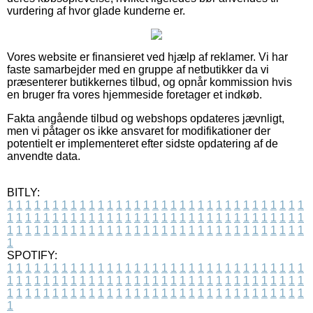
vurdering af hvor glade kunderne er.
Vores website er finansieret ved hjælp af reklamer. Vi har
faste samarbejder med en gruppe af netbutikker da vi
præsenterer butikkernes tilbud, og opnår kommission hvis
en bruger fra vores hjemmeside foretager et indkøb.
Fakta angående tilbud og webshops opdateres jævnligt,
men vi påtager os ikke ansvaret for modifikationer der
potentielt er implementeret efter sidste opdatering af de
anvendte data.
BITLY:
1
1
1
1
1
1
1
1
1
1
1
1
1
1
1
1
1
1
1
1
1
1
1
1
1
1
1
1
1
1
1
1
1
1
1
1
1
1
1
1
1
1
1
1
1
1
1
1
1
1
1
1
1
1
1
1
1
1
1
1
1
1
1
1
1
1
1
1
1
1
1
1
1
1
1
1
1
1
1
1
1
1
1
1
1
1
1
1
1
1
1
1
1
1
1
1
1
1
1
1
SPOTIFY:
1
1
1
1
1
1
1
1
1
1
1
1
1
1
1
1
1
1
1
1
1
1
1
1
1
1
1
1
1
1
1
1
1
1
1
1
1
1
1
1
1
1
1
1
1
1
1
1
1
1
1
1
1
1
1
1
1
1
1
1
1
1
1
1
1
1
1
1
1
1
1
1
1
1
1
1
1
1
1
1
1
1
1
1
1
1
1
1
1
1
1
1
1
1
1
1
1
1
1
1