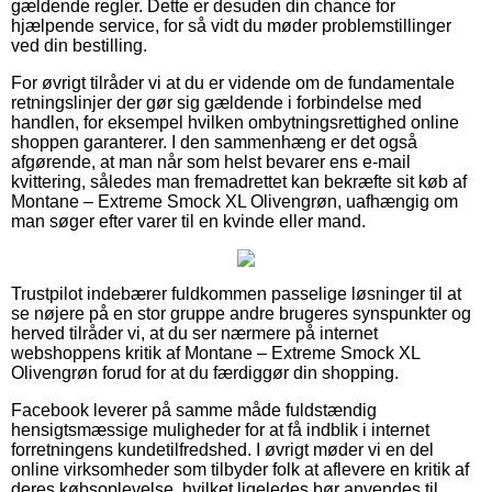
gældende regler. Dette er desuden din chance for
hjælpende service, for så vidt du møder problemstillinger
ved din bestilling.
For øvrigt tilråder vi at du er vidende om de fundamentale
retningslinjer der gør sig gældende i forbindelse med
handlen, for eksempel hvilken ombytningsrettighed online
shoppen garanterer. I den sammenhæng er det også
afgørende, at man når som helst bevarer ens e-mail
kvittering, således man fremadrettet kan bekræfte sit køb af
Montane – Extreme Smock XL Olivengrøn, uafhængig om
man søger efter varer til en kvinde eller mand.
Trustpilot indebærer fuldkommen passelige løsninger til at
se nøjere på en stor gruppe andre brugeres synspunkter og
herved tilråder vi, at du ser nærmere på internet
webshoppens kritik af Montane – Extreme Smock XL
Olivengrøn forud for at du færdiggør din shopping.
Facebook leverer på samme måde fuldstændig
hensigtsmæssige muligheder for at få indblik i internet
forretningens kundetilfredshed. I øvrigt møder vi en del
online virksomheder som tilbyder folk at aflevere en kritik af
deres købsoplevelse, hvilket ligeledes bør anvendes til