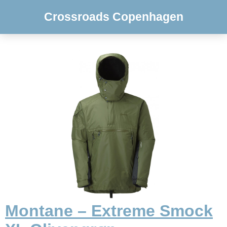
Crossroads Copenhagen
Montane – Extreme Smock