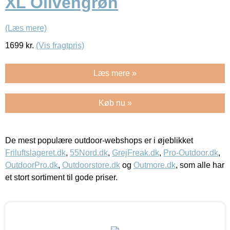
XL Olivengrøn
(Læs mere)
1699
kr.
(Vis fragtpris)
Læs mere »
Køb nu »
De mest populære outdoor-webshops er i øjeblikket
Friluftslageret.dk
,
55Nord.dk
,
GrejFreak.dk
,
Pro-Outdoor.dk
,
OutdoorPro.dk
,
Outdoorstore.dk
og
Outmore.dk
, som alle har
et stort sortiment til gode priser.