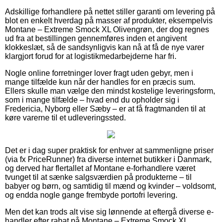
Adskillige forhandlere på nettet stiller garanti om levering på
blot en enkelt hverdag på masser af produkter, eksempelvis
Montane – Extreme Smock XL Olivengrøn, der dog regnes
ud fra at bestillingen gennemføres inden et angivent
klokkeslæt, så de sandsynligvis kan nå at få de nye varer
klargjort forud for at logistikmedarbejderne har fri.
Nogle online forretninger lover fragt uden gebyr, men i
mange tilfælde kun når der handles for en præcis sum.
Ellers skulle man vælge den mindst kostelige leveringsform,
som i mange tilfælde – hvad end du opholder sig i
Fredericia, Nyborg eller Sæby – er at få fragtmanden til at
køre varerne til et udleveringssted.
Det er i dag super praktisk for enhver at sammenligne priser
(via fx PriceRunner) fra diverse internet butikker i Danmark,
og derved har flertallet af Montane e-forhandlere været
tvunget til at sænke salgsværdien på produkterne – til
babyer og børn, og samtidig til mænd og kvinder – voldsomt,
og endda nogle gange frembyde portofri levering.
Men det kan trods alt vise sig lønnende at eftergå diverse e-
handler efter rabat på Montane – Extreme Smock XL