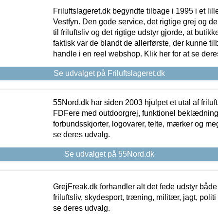
Friluftslageret.dk begyndte tilbage i 1995 i et lil
Vestfyn. Den gode service, det rigtige grej og 
til friluftsliv og det rigtige udstyr gjorde, at buti
faktisk var de blandt de allerførste, der kunne ti
handle i en reel webshop. Klik her for at se dere
Se udvalget på Friluftslageret.dk
55Nord.dk har siden 2003 hjulpet et utal af friluf
FDFere med outdoorgrej, funktionel beklædning,
forbundsskjorter, logovarer, telte, mærker og meg
se deres udvalg.
Se udvalget på 55Nord.dk
GrejFreak.dk forhandler alt det fede udstyr både t
friluftsliv, skydesport, træning, militær, jagt, politi
se deres udvalg.