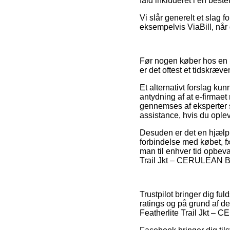
fald inkluderet i en best
Vi slår generelt et slag 
eksempelvis ViaBill, når 
Før nogen køber hos en 
er det oftest et tidskræv
Et alternativt forslag ku
antydning af at e-firmae
gennemses af eksperter 
assistance, hvis du ople
Desuden er det en hjælp
forbindelse med købet, fx 
man til enhver tid opbeva
Trail Jkt – CERULEAN BLU
Trustpilot bringer dig fu
ratings og på grund af de
Featherlite Trail Jkt – C