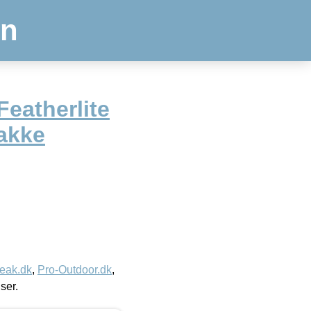
en
eatherlite
Jakke
eak.dk
,
Pro-Outdoor.dk
,
iser.