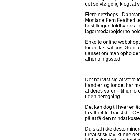
det selvfølgelig klogt a
Flere netshops i Danmark
Montane Fem Featherlite
bestillingen fuldbyrdes t
lagermedarbejderne holde
Enkelte online webshops
for en fastsat pris. Som 
uanset om man opholder sig
afhentningssted.
Det har vist sig at være t
handler, og for det har 
af deres varer – til juni
uden beregning.
Det kan dog til hver en t
Featherlite Trail Jkt – 
på at få den mindst kostel
Du skal ikke desto mindr
urealistisk lav, kunne de