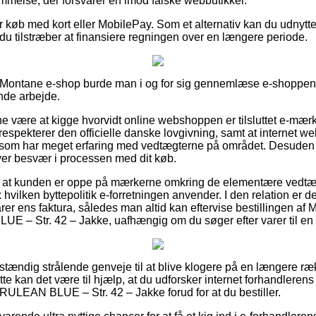
emmelse, der forsvarer en imod falske webbutikker.
for køb med kort eller MobilePay. Som et alternativ kan du udnytte
du tilstræber at finansiere regningen over en længere periode.
Montane e-shop burde man i og for sig gennemlæse e-shoppens 
ende arbejde.
nne være at kigge hvorvidt online webshoppen er tilsluttet e-mærke
t respekterer den officielle danske lovgivning, samt at internet
som har meget erfaring med vedtægterne på området. Desuden få
ver besvær i processen med dit køb.
 at kunden er oppe på mærkerne omkring de elementære vedtægte
hvilken byttepolitik e-forretningen anvender. I den relation er de
rer ens faktura, således man altid kan eftervise bestillingen af
E – Str. 42 – Jakke, uafhængig om du søger efter varer til en v
ldstændig strålende genveje til at blive klogere på en længere r
tte kan det være til hjælp, at du udforsker internet forhandlere
ERULEAN BLUE – Str. 42 – Jakke forud for at du bestiller.