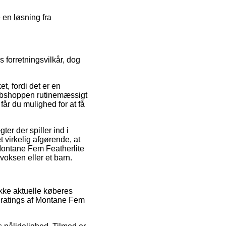
 en løsning fra
forretningsvilkår, dog
t, fordi det er en
 webshoppen rutinemæssigt
r du mulighed for at få
r der spiller ind i
t virkelig afgørende, at
 Montane Fem Featherlite
oksen eller et barn.
ække aktuelle køberes
ns ratings af Montane Fem