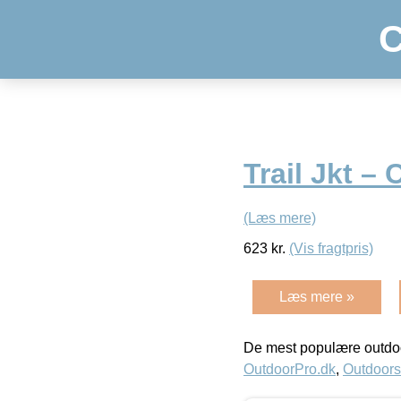
C
Trail Jkt 
(Læs mere)
623
kr.
(Vis fragtpris)
Læs mere »
De mest populære outdoo
OutdoorPro.dk
,
Outdoors