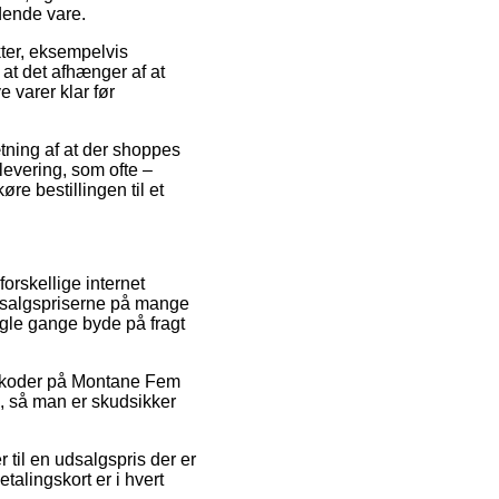
dende vare.
ter, eksempelvis
t det afhænger af at
e varer klar før
tning af at der shoppes
levering, som ofte –
øre bestillingen til et
forskellige internet
e salgspriserne på mange
nogle gange byde på fragt
abatkoder på Montane Fem
, så man er skudsikker
til en udsalgspris der er
talingskort er i hvert