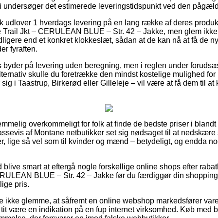
t vi undersøger det estimerede leveringstidspunkt ved den pågæl
 udlover 1 hverdags levering på en lang række af deres produk
 Trail Jkt – CERULEAN BLUE – Str. 42 – Jakke, men glem ikke a
idligere end et konkret klokkeslæt, sådan at de kan nå at få de ny
r fyraften.
 byder på levering uden beregning, men i reglen under forudsæ
alternativ skulle du foretrække den mindst kostelige mulighed for 
 i Taastrup, Birkerød eller Gilleleje – vil være at få dem til at k
emmelig overkommeligt for folk at finde de bedste priser i blandt 
massevis af Montane netbutikker set sig nødsaget til at nedskær
orer, lige så vel som til kvinder og mænd – betydeligt, og endda 
id blive smart at eftergå nogle forskellige online shops efter r
CERULEAN BLUE – Str. 42 – Jakke før du færdiggør din shopping
ige pris.
e ikke glemme, at såfremt en online webshop markedsfører varer 
t tit være en indikation på en fup internet virksomhed. Køb med be