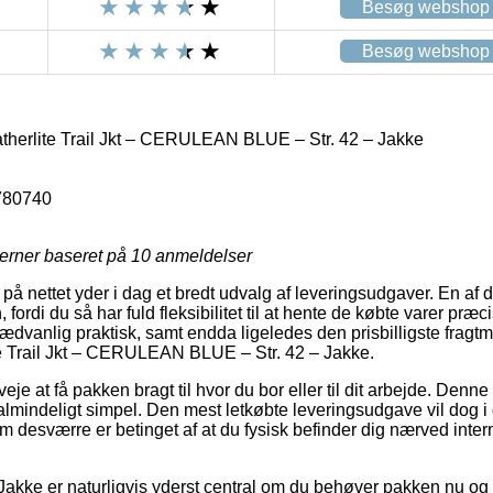
Besøg webshop
Besøg webshop
erlite Trail Jkt – CERULEAN BLUE – Str. 42 – Jakke
780740
jerner baseret på
10
anmeldelser
å nettet yder i dag et bredt udvalg af leveringsudgaver. En af 
ordi du så har fuld fleksibilitet til at hente de købte varer præc
ædvanlig praktisk, samt endda ligeledes den prisbilligste fragt
 Trail Jkt – CERULEAN BLUE – Str. 42 – Jakke.
eje at få pakken bragt til hvor du bor eller til dit arbejde. Denne 
lmindeligt simpel. Den mest letkøbte leveringsudgave vil dog i d
m desværre er betinget af at du fysisk befinder dig nærved inter
Jakke er naturligvis yderst central om du behøver pakken nu og 