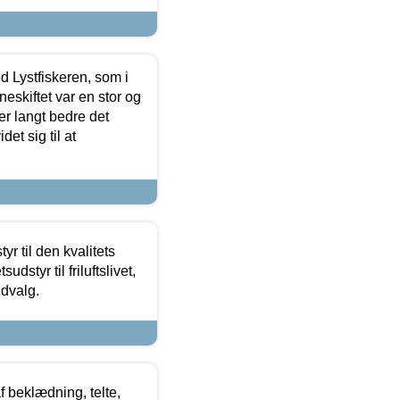
d Lystfiskeren, som i
neskiftet var en stor og
r langt bedre det
et sig til at
r til den kvalitets
dstyr til friluftslivet,
udvalg.
f beklædning, telte,