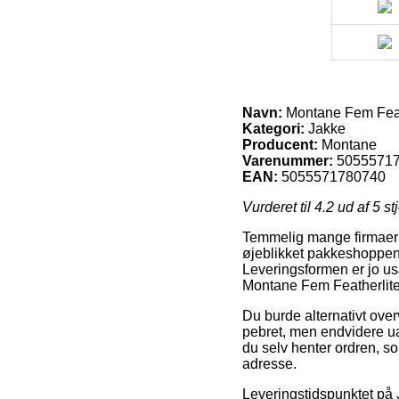
Navn:
Montane Fem Feath
Kategori:
Jakke
Producent:
Montane
Varenummer:
5055571
EAN:
5055571780740
Vurderet til
4.2
ud af 5 st
Temmelig mange firmaer p
øjeblikket pakkeshoppen, f
Leveringsformen er jo us
Montane Fem Featherlite
Du burde alternativt overv
pebret, men endvidere ua
du selv henter ordren, so
adresse.
Leveringstidspunktet på 