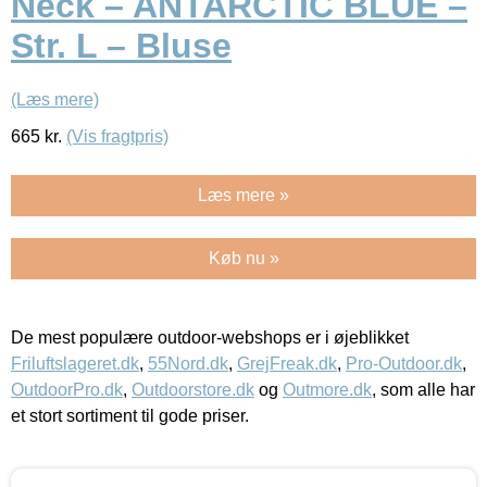
Neck – ANTARCTIC BLUE –
Str. L – Bluse
(Læs mere)
665
kr.
(Vis fragtpris)
Læs mere »
Køb nu »
De mest populære outdoor-webshops er i øjeblikket
Friluftslageret.dk
,
55Nord.dk
,
GrejFreak.dk
,
Pro-Outdoor.dk
,
OutdoorPro.dk
,
Outdoorstore.dk
og
Outmore.dk
, som alle har
et stort sortiment til gode priser.