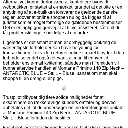
Alternativet kunne derfor være at kontrollere hvorvidt
webbutikken er støttet af e-mærket, grundet at det ofte er en
antydning af at e-butikken forsvarer de gældende danske
regler, udover at online shoppen nu og da kigges til af
jurister som er meget fortrolige de gældende bestemmelser.
Det er en rigtig god genvej til at blive assisteret, såfremt du
får problemstillinger som følge af din ordre.
Ligeledes er det smart at man er omhyggelig omkring de
væsentligste forhold der kan have betydning for
transaktionen, f.eks. den returret online firmaet tilbyder. I den
forbindelse er det også relevant, at man til enhver tid
beholder ens e-mail kvittering, således man i fremtiden vil
kunne eftervise handlen af Montane Primino 140 Zip Neck –
ANTARCTIC BLUE – Str. L – Bluse, uanset om man skal
shoppe til en dreng eller pige.
Trustpilot tilbyder dig flere solide muligheder for at
eksaminere en række øvrige kunders omtaler og derved
anbefales det, at du undersøger online forretningens omtaler
af Montane Primino 140 Zip Neck – ANTARCTIC BLUE –
Str. L – Bluse forinden du bestiller.
Facebook præsterer lignende ganske fantastiske genveje til