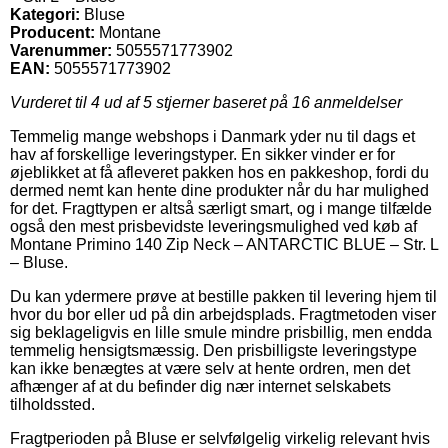
Kategori:
Bluse
Producent:
Montane
Varenummer:
5055571773902
EAN:
5055571773902
Vurderet til
4
ud af 5 stjerner baseret på
16
anmeldelser
Temmelig mange webshops i Danmark yder nu til dags et
hav af forskellige leveringstyper. En sikker vinder er for
øjeblikket at få afleveret pakken hos en pakkeshop, fordi du
dermed nemt kan hente dine produkter når du har mulighed
for det. Fragttypen er altså særligt smart, og i mange tilfælde
også den mest prisbevidste leveringsmulighed ved køb af
Montane Primino 140 Zip Neck – ANTARCTIC BLUE – Str. L
– Bluse.
Du kan ydermere prøve at bestille pakken til levering hjem til
hvor du bor eller ud på din arbejdsplads. Fragtmetoden viser
sig beklageligvis en lille smule mindre prisbillig, men endda
temmelig hensigtsmæssig. Den prisbilligste leveringstype
kan ikke benægtes at være selv at hente ordren, men det
afhænger af at du befinder dig nær internet selskabets
tilholdssted.
Fragtperioden på Bluse er selvfølgelig virkelig relevant hvis