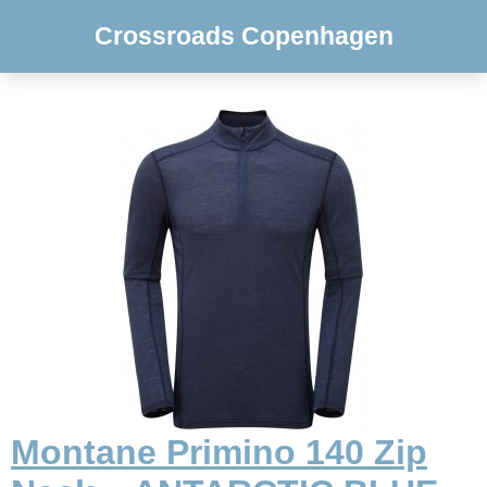
Crossroads Copenhagen
Montane Primino 140 Zip