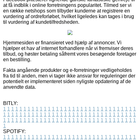
at få indblik i online forretningens popularitet. Tilmed ser vi
en række netshops som tilbyder kunderne at registrere en
vurdering af ordreforløbet, hvilket ligeledes kan tages i brug
til vurdering af kundetilfredsheden.
Hjemmesiden er finansieret ved hjælp af annoncer. Vi
hjælper et hav af internet forhandlere når vi fremviser deres
tilbud, og høster betaling såfremt vores besøgende foretager
en bestilling.
Fakta angående produkter og e-forretninger vedligeholdes
fra tid til anden, men vi tager ikke ansvar for reguleringer der
potentielt er implementeret siden nyligste opdatering af de
anvendte data.
BITLY:
1
1
1
1
1
1
1
1
1
1
1
1
1
1
1
1
1
1
1
1
1
1
1
1
1
1
1
1
1
1
1
1
1
1
1
1
1
1
1
1
1
1
1
1
1
1
1
1
1
1
1
1
1
1
1
1
1
1
1
1
1
1
1
1
1
1
1
1
1
1
1
1
1
1
1
1
1
1
1
1
1
1
1
1
1
1
1
1
1
1
1
1
1
1
1
1
1
1
1
1
SPOTIFY:
1
1
1
1
1
1
1
1
1
1
1
1
1
1
1
1
1
1
1
1
1
1
1
1
1
1
1
1
1
1
1
1
1