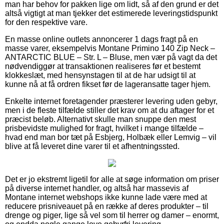
man har behov for pakken lige om lidt, så af den grund er det
altså vigtigt at man tjekker det estimerede leveringstidspunkt
for den respektive vare.
En masse online outlets annoncerer 1 dags fragt på en
masse varer, eksempelvis Montane Primino 140 Zip Neck –
ANTARCTIC BLUE – Str. L – Bluse, men vær på vagt da det
nødvendiggør at transaktionen realiseres før et bestemt
klokkeslæt, med hensynstagen til at de har udsigt til at
kunne nå at få ordren fikset før de lageransatte tager hjem.
Enkelte internet foretagender præsterer levering uden gebyr,
men i de fleste tilfælde stiller det krav om at du aftager for et
præcist beløb. Alternativt skulle man snuppe den mest
prisbevidste mulighed for fragt, hvilket i mange tilfælde –
hvad end man bor tæt på Esbjerg, Holbæk eller Lemvig – vil
blive at få leveret dine varer til et afhentningssted.
Det er jo ekstremt ligetil for alle at søge information om priser
på diverse internet handler, og altså har massevis af
Montane internet webshops ikke kunne lade være med at
reducere prisniveauet på en række af deres produkter – til
drenge og piger, lige så vel som til herrer og damer – enormt,