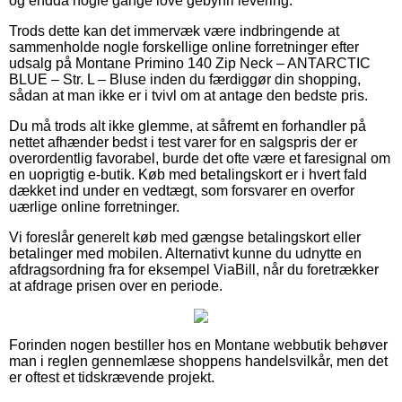
og endda nogle gange love gebyrfri levering.
Trods dette kan det immervæk være indbringende at
sammenholde nogle forskellige online forretninger efter
udsalg på Montane Primino 140 Zip Neck – ANTARCTIC
BLUE – Str. L – Bluse inden du færdiggør din shopping,
sådan at man ikke er i tvivl om at antage den bedste pris.
Du må trods alt ikke glemme, at såfremt en forhandler på
nettet afhænder bedst i test varer for en salgspris der er
overordentlig favorabel, burde det ofte være et faresignal om
en uoprigtig e-butik. Køb med betalingskort er i hvert fald
dækket ind under en vedtægt, som forsvarer en overfor
uærlige online forretninger.
Vi foreslår generelt køb med gængse betalingskort eller
betalinger med mobilen. Alternativt kunne du udnytte en
afdragsordning fra for eksempel ViaBill, når du foretrækker
at afdrage prisen over en periode.
Forinden nogen bestiller hos en Montane webbutik behøver
man i reglen gennemlæse shoppens handelsvilkår, men det
er oftest et tidskrævende projekt.