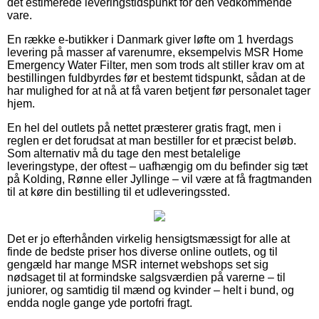
det estimerede leveringstidspunkt for den vedkommende
vare.
En række e-butikker i Danmark giver løfte om 1 hverdags
levering på masser af varenumre, eksempelvis MSR Home
Emergency Water Filter, men som trods alt stiller krav om at
bestillingen fuldbyrdes før et bestemt tidspunkt, sådan at de
har mulighed for at nå at få varen betjent før personalet tager
hjem.
En hel del outlets på nettet præsterer gratis fragt, men i
reglen er det forudsat at man bestiller for et præcist beløb.
Som alternativ må du tage den mest betalelige
leveringstype, der oftest – uafhængig om du befinder sig tæt
på Kolding, Rønne eller Jyllinge – vil være at få fragtmanden
til at køre din bestilling til et udleveringssted.
Det er jo efterhånden virkelig hensigtsmæssigt for alle at
finde de bedste priser hos diverse online outlets, og til
gengæld har mange MSR internet webshops set sig
nødsaget til at formindske salgsværdien på varerne – til
juniorer, og samtidig til mænd og kvinder – helt i bund, og
endda nogle gange yde portofri fragt.