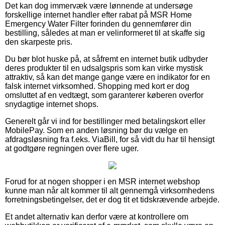
Det kan dog immervæk være lønnende at undersøge
forskellige internet handler efter rabat på MSR Home
Emergency Water Filter forinden du gennemfører din
bestilling, således at man er velinformeret til at skaffe sig
den skarpeste pris.
Du bør blot huske på, at såfremt en internet butik udbyder
deres produkter til en udsalgspris som kan virke mystisk
attraktiv, så kan det mange gange være en indikator for en
falsk internet virksomhed. Shopping med kort er dog
omsluttet af en vedtægt, som garanterer køberen overfor
snydagtige internet shops.
Generelt går vi ind for bestillinger med betalingskort eller
MobilePay. Som en anden løsning bør du vælge en
afdragsløsning fra f.eks. ViaBill, for så vidt du har til hensigt
at godtgøre regningen over flere uger.
Forud for at nogen shopper i en MSR internet webshop
kunne man når alt kommer til alt gennemgå virksomhedens
forretningsbetingelser, det er dog tit et tidskrævende arbejde.
Et andet alternativ kan derfor være at kontrollere om