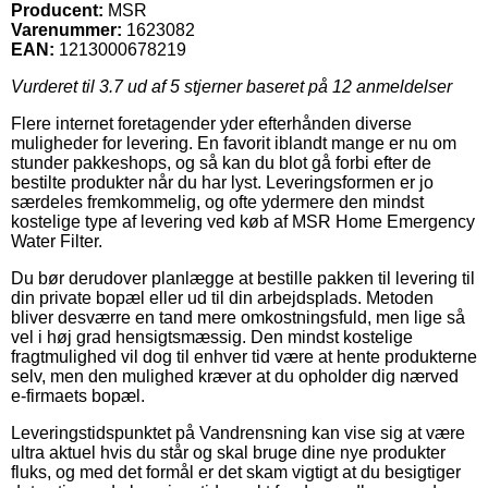
Producent:
MSR
Varenummer:
1623082
EAN:
1213000678219
Vurderet til
3.7
ud af 5 stjerner baseret på
12
anmeldelser
Flere internet foretagender yder efterhånden diverse
muligheder for levering. En favorit iblandt mange er nu om
stunder pakkeshops, og så kan du blot gå forbi efter de
bestilte produkter når du har lyst. Leveringsformen er jo
særdeles fremkommelig, og ofte ydermere den mindst
kostelige type af levering ved køb af MSR Home Emergency
Water Filter.
Du bør derudover planlægge at bestille pakken til levering til
din private bopæl eller ud til din arbejdsplads. Metoden
bliver desværre en tand mere omkostningsfuld, men lige så
vel i høj grad hensigtsmæssig. Den mindst kostelige
fragtmulighed vil dog til enhver tid være at hente produkterne
selv, men den mulighed kræver at du opholder dig nærved
e-firmaets bopæl.
Leveringstidspunktet på Vandrensning kan vise sig at være
ultra aktuel hvis du står og skal bruge dine nye produkter
fluks, og med det formål er det skam vigtigt at du besigtiger