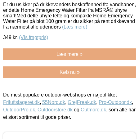
Er du usikker på drikkevandets beskaffenhed fra vandhanen,
er dette Home Emergency Water Filter fra MSRÂ® uhyre
smart!Med dette uhyre lette og kompakte Home Emergency
Water Filter på blot 100 gram er du sikker på rent drikkevand
fra nærmest alle udendørs
(Læs mere)
349
kr.
(Vis fragtpris)
Læs mere »
Køb nu »
De mest populære outdoor-webshops er i øjeblikket
Friluftslageret.dk
,
55Nord.dk
,
GrejFreak.dk
,
Pro-Outdoor.dk
,
OutdoorPro.dk
,
Outdoorstore.dk
og
Outmore.dk
, som alle har
et stort sortiment til gode priser.