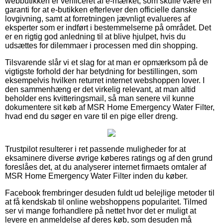
webbutikken er verificeret af e-mærket, som skulle være en
garanti for at e-butikken efterlever den officielle danske
lovgivning, samt at forretningen jævnligt evalueres af
eksperter som er indført i bestemmelserne på området. Det
er en rigtig god anledning til at blive hjulpet, hvis du
udsættes for dilemmaer i processen med din shopping.
Tilsvarende slår vi et slag for at man er opmærksom på de
vigtigste forhold der har betydning for bestillingen, som
eksempelvis hvilken returret internet webshoppen lover. I
den sammenhæng er det virkelig relevant, at man altid
beholder ens kvitteringsmail, så man senere vil kunne
dokumentere sit køb af MSR Home Emergency Water Filter,
hvad end du søger en vare til en pige eller dreng.
Trustpilot resulterer i ret passende muligheder for at
eksaminere diverse øvrige køberes ratings og af den grund
foreslåes det, at du analyserer internet firmaets omtaler af
MSR Home Emergency Water Filter inden du køber.
Facebook frembringer desuden fuldt ud belejlige metoder til
at få kendskab til online webshoppens popularitet. Tilmed
ser vi mange forhandlere på nettet hvor det er muligt at
levere en anmeldelse af deres køb, som desuden må