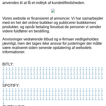
anvendes til at få et indtryk af kundetilfredsheden.
Vores website er finansieret af annoncer. Vi har samarbejder
med en hel del online butikker og publicerer butikkernes
produkter, og opnår betaling forudsat de personer vi sender
videre fuldfører en bestilling.
Anvisninger vedrørende tilbud og e-firmaer vedligeholdes
jævnligt, men der tages ikke ansvar for justeringer der måtte
være realiseret siden seneste opdatering af websitets
informationer.
BITLY:
1
1
1
1
1
1
1
1
1
1
1
1
1
1
1
1
1
1
1
1
1
1
1
1
1
1
1
1
1
1
1
1
1
1
1
1
1
1
1
1
1
1
1
1
1
1
1
1
1
1
1
1
1
1
1
1
1
1
1
1
1
1
1
1
1
1
1
1
1
1
1
1
1
1
1
1
1
1
1
1
1
1
1
1
1
1
1
1
1
1
1
1
1
1
1
1
1
1
1
1
SPOTIFY:
1
1
1
1
1
1
1
1
1
1
1
1
1
1
1
1
1
1
1
1
1
1
1
1
1
1
1
1
1
1
1
1
1
1
1
1
1
1
1
1
1
1
1
1
1
1
1
1
1
1
1
1
1
1
1
1
1
1
1
1
1
1
1
1
1
1
1
1
1
1
1
1
1
1
1
1
1
1
1
1
1
1
1
1
1
1
1
1
1
1
1
1
1
1
1
1
1
1
1
1