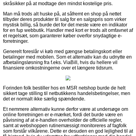
skråsikker på at modtage den mindst kostelige pris.
Man må trods alt huske på, at såfremt en shop på nettet
tilbyder deres produkter til salg for en salgspris som virker
mystisk billig, så burde det for det meste være en indikator
for en fup webbutik. Handler med kort er trods alt omfavnet af
et regelsæt, som garanterer køber overfor snydagtige e-
forretninger.
Generelt foreslår vi køb med gængse betalingskort eller
betalinger med mobilen. Som et alternativ kan du udnytte en
afbetalingsløsning fra f.eks. ViaBill, hvis du hellere vil
finansiere omkostningerne over et længere tidsrum.
Forinden folk bestiller hos en MSR netshop burde de helt
sikkert tage stilling til netbutikkens handelsbetingelser, men
det er normalt ikke særlig spændende.
Et nemmere alternativ kunne derfor være at undersøge om
online forretningen er e-mærket, fordi det burde være en
påvisning af at e-handlen overholder de officielle regler,
samt at webshoppen rutinemæssigt monitoreres af fagfolk
som forstår vilkårene. Dette er desuden en god lejlighed til at