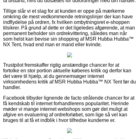
få bistand, hvis du udsættes for udfordringer med din handel.
Tillige slår vi et slag for at kunden er oppe på mærkerne
omkring de mest vedkommende retningslinjer der kan have
indflydelse på ordren, fx hvilken ombytningsret e-shoppen
tilsikrer. På grund af dette er det ligeledes afgørende, at man
permanent beholder sin ordrekvittering, således man når
som helst kan bevise sin shopping af MSR Hubba Hubba™
NX Tent, hvad end man er mand eller kvinde.
Trustpilot fremskaffer rigtig anstændige chancer for at
fortolke en stor portion aktuelle køberes kritik og derfor kan
det være til hjælp, at du gennemsøger internet
virksomhedens kritik af MSR Hubba Hubba™ NX Tent før du
handler.
Facebook tilbyder lignende de facto strålende chancer for at
få kendskab til internet forhandlerens popularitet. Herinde
møder vi mange internet webshops som gør det muligt at
afgive en evaluering af ordreforløbet, som lige så vel kan
bruges til at få et indblik i hvor tilfredse kunderne er.