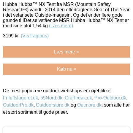
Hubba Hubba™ NX Tent fra MSR (Mountain Safety
Research®) vandt i 2014 den eftertragtede Gear of The Year
i det velansete Outside-magasin. Og det er der flere gode
grunde til!Det selvstående MSR Hubba Hubba™ NX Tent er
med sine blot 1,54 kg
(Læs mere)
3199
kr.
(Vis fragtpris)
Læs mere »
Køb nu »
De mest populære outdoor-webshops er i øjeblikket
Friluftslageret.dk
,
55Nord.dk
,
GrejFreak.dk
,
Pro-Outdoor.dk
,
OutdoorPro.dk
,
Outdoorstore.dk
og
Outmore.dk
, som alle har
et stort sortiment til gode priser.