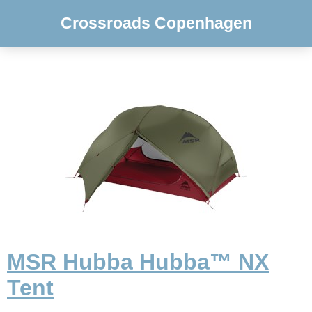
Crossroads Copenhagen
MSR Hubba Hubba™ NX
Tent