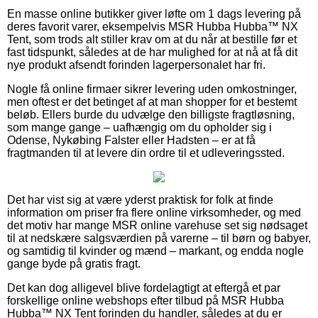
En masse online butikker giver løfte om 1 dags levering på
deres favorit varer, eksempelvis MSR Hubba Hubba™ NX
Tent, som trods alt stiller krav om at du når at bestille før et
fast tidspunkt, således at de har mulighed for at nå at få dit
nye produkt afsendt forinden lagerpersonalet har fri.
Nogle få online firmaer sikrer levering uden omkostninger,
men oftest er det betinget af at man shopper for et bestemt
beløb. Ellers burde du udvælge den billigste fragtløsning,
som mange gange – uafhængig om du opholder sig i
Odense, Nykøbing Falster eller Hadsten – er at få
fragtmanden til at levere din ordre til et udleveringssted.
Det har vist sig at være yderst praktisk for folk at finde
information om priser fra flere online virksomheder, og med
det motiv har mange MSR online varehuse set sig nødsaget
til at nedskære salgsværdien på varerne – til børn og babyer,
og samtidig til kvinder og mænd – markant, og endda nogle
gange byde på gratis fragt.
Det kan dog alligevel blive fordelagtigt at eftergå et par
forskellige online webshops efter tilbud på MSR Hubba
Hubba™ NX Tent forinden du handler, således at du er