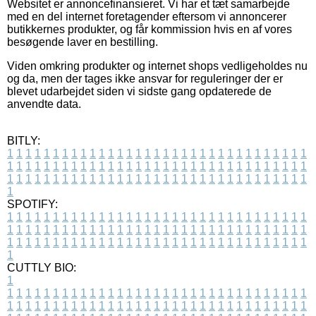
Websitet er annoncefinansieret. Vi har et tæt samarbejde
med en del internet foretagender eftersom vi annoncerer
butikkernes produkter, og får kommission hvis en af vores
besøgende laver en bestilling.
Viden omkring produkter og internet shops vedligeholdes nu
og da, men der tages ikke ansvar for reguleringer der er
blevet udarbejdet siden vi sidste gang opdaterede de
anvendte data.
BITLY:
1
1
1
1
1
1
1
1
1
1
1
1
1
1
1
1
1
1
1
1
1
1
1
1
1
1
1
1
1
1
1
1
1
1
1
1
1
1
1
1
1
1
1
1
1
1
1
1
1
1
1
1
1
1
1
1
1
1
1
1
1
1
1
1
1
1
1
1
1
1
1
1
1
1
1
1
1
1
1
1
1
1
1
1
1
1
1
1
1
1
1
1
1
1
1
1
1
1
1
1
SPOTIFY:
1
1
1
1
1
1
1
1
1
1
1
1
1
1
1
1
1
1
1
1
1
1
1
1
1
1
1
1
1
1
1
1
1
1
1
1
1
1
1
1
1
1
1
1
1
1
1
1
1
1
1
1
1
1
1
1
1
1
1
1
1
1
1
1
1
1
1
1
1
1
1
1
1
1
1
1
1
1
1
1
1
1
1
1
1
1
1
1
1
1
1
1
1
1
1
1
1
1
1
1
CUTTLY BIO:
1
1
1
1
1
1
1
1
1
1
1
1
1
1
1
1
1
1
1
1
1
1
1
1
1
1
1
1
1
1
1
1
1
1
1
1
1
1
1
1
1
1
1
1
1
1
1
1
1
1
1
1
1
1
1
1
1
1
1
1
1
1
1
1
1
1
1