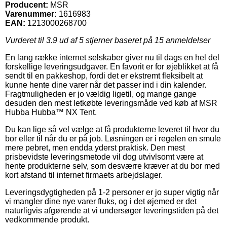
Producent:
MSR
Varenummer:
1616983
EAN:
1213000268700
Vurderet til
3.9
ud af 5 stjerner baseret på
15
anmeldelser
En lang række internet selskaber giver nu til dags en hel del
forskellige leveringsudgaver. En favorit er for øjeblikket at få
sendt til en pakkeshop, fordi det er ekstremt fleksibelt at
kunne hente dine varer når det passer ind i din kalender.
Fragtmuligheden er jo vældig ligetil, og mange gange
desuden den mest letkøbte leveringsmåde ved køb af MSR
Hubba Hubba™ NX Tent.
Du kan lige så vel vælge at få produkterne leveret til hvor du
bor eller til når du er på job. Løsningen er i regelen en smule
mere pebret, men endda yderst praktisk. Den mest
prisbevidste leveringsmetode vil dog utvivlsomt være at
hente produkterne selv, som desværre kræver at du bor med
kort afstand til internet firmaets arbejdslager.
Leveringsdygtigheden på 1-2 personer er jo super vigtig når
vi mangler dine nye varer fluks, og i det øjemed er det
naturligvis afgørende at vi undersøger leveringstiden på det
vedkommende produkt.