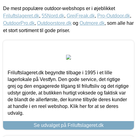
De mest populære outdoor-webshops er i øjeblikket
Friluftslageret.dk
,
55Nord.dk
,
GrejFreak.dk
,
Pro-Outdoor.dk
,
OutdoorPro.dk
,
Outdoorstore.dk
og
Outmore.dk
, som alle har
et stort sortiment til gode priser.
Friluftslageret.dk begyndte tilbage i 1995 i et lille
lagerlokale på Vestfyn. Den gode service, det rigtige
grej og den engagerede tilgang til friluftsliv og det rigtige
udstyr gjorde, at butikken hurtigt voksede og faktisk var
de blandt de allerførste, der kunne tilbyde deres kunder
at handle i en reel webshop. Klik her for at se deres
udvalg.
Se udvalget på Friluftslageret.dk