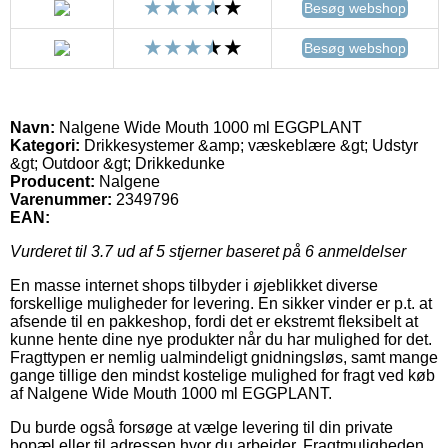
Besøg webshop
Besøg webshop
Navn:
Nalgene Wide Mouth 1000 ml EGGPLANT
Kategori:
Drikkesystemer &amp; væskeblære &gt; Udstyr
&gt; Outdoor &gt; Drikkedunke
Producent:
Nalgene
Varenummer:
2349796
EAN:
Vurderet til
3.7
ud af 5 stjerner baseret på
6
anmeldelser
En masse internet shops tilbyder i øjeblikket diverse
forskellige muligheder for levering. En sikker vinder er p.t. at
afsende til en pakkeshop, fordi det er ekstremt fleksibelt at
kunne hente dine nye produkter når du har mulighed for det.
Fragttypen er nemlig ualmindeligt gnidningsløs, samt mange
gange tillige den mindst kostelige mulighed for fragt ved køb
af Nalgene Wide Mouth 1000 ml EGGPLANT.
Du burde også forsøge at vælge levering til din private
bopæl eller til adressen hvor du arbejder. Fragtmuligheden