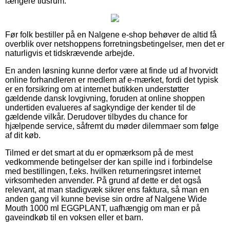
længere tidsrum.
Før folk bestiller på en Nalgene e-shop behøver de altid få
overblik over netshoppens forretningsbetingelser, men det er
naturligvis et tidskrævende arbejde.
En anden løsning kunne derfor være at finde ud af hvorvidt
online forhandleren er medlem af e-mærket, fordi det typisk
er en forsikring om at internet butikken understøtter
gældende dansk lovgivning, foruden at online shoppen
undertiden evalueres af sagkyndige der kender til de
gældende vilkår. Derudover tilbydes du chance for
hjælpende service, såfremt du møder dilemmaer som følge
af dit køb.
Tilmed er det smart at du er opmærksom på de mest
vedkommende betingelser der kan spille ind i forbindelse
med bestillingen, f.eks. hvilken returneringsret internet
virksomheden anvender. På grund af dette er det også
relevant, at man stadigvæk sikrer ens faktura, så man en
anden gang vil kunne bevise sin ordre af Nalgene Wide
Mouth 1000 ml EGGPLANT, uafhængig om man er på
gaveindkøb til en voksen eller et barn.