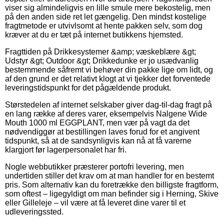
viser sig almindeligvis en lille smule mere bekostelig, men
på den anden side ret let gængelig. Den mindst kostelige
fragtmetode er utvivlsomt at hente pakken selv, som dog
kræver at du er tæt på internet butikkens hjemsted.
Fragttiden på Drikkesystemer &amp; væskeblære &gt;
Udstyr &gt; Outdoor &gt; Drikkedunke er jo usædvanlig
bestemmende såfremt vi behøver din pakke lige om lidt, og
af den grund er det relativt klogt at vi tjekker det forventede
leveringstidspunkt for det pågældende produkt.
Størstedelen af internet selskaber giver dag-til-dag fragt på
en lang række af deres varer, eksempelvis Nalgene Wide
Mouth 1000 ml EGGPLANT, men vær på vagt da det
nødvendiggør at bestillingen laves forud for et angivent
tidspunkt, så at de sandsynligvis kan nå at få varerne
klargjort før lagerpersonalet har fri.
Nogle webbutikker præsterer portofri levering, men
undertiden stiller det krav om at man handler for en bestemt
pris. Som alternativ kan du foretrække den billigste fragtform,
som oftest – ligegyldigt om man befinder sig i Herning, Skive
eller Gilleleje – vil være at få leveret dine varer til et
udleveringssted.