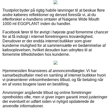
Trustpilot byder på rigtig habile løsninger til at beskue flere
andre køberes reflektioner og derved foreslår vi, at du
efterforsker e-handlens omtaler af Nalgene Wide Mouth
1000 ml EGGPLANT inden du handler.
Facebook fører til for øvrigt i højeste grad fornemme chancer
for at få indsigt i internet forretningens troværdighed.
Derudover er der endda internet butikker som giver
kunderne mulighed for at sammensætte en bedømmelse af
købsoplevelsen, hvilket desuden kan udnyttes til at
fornemme tilfredsheden hos kunderne.
Hjemmesiden finansieres af annonceindtægter. Vi har
samarbejdsaftaler med en samling af internet butikker hvori
vi præsenterer virksomhedernes tilbud, og får betaling når
en af vores brugere laver en bestilling.
Anvisninger angående tilbud og online forretninger
opretholdes ofte, men vi giver ingen garanti imod justeringer
der eventuelt er udført siden vi nyligst opdaterede de
anvendte informationer.