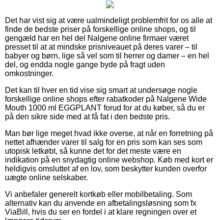
Det har vist sig at være ualmindeligt problemfrit for os alle at
finde de bedste priser på forskellige online shops, og til
gengæld har en hel del Nalgene online firmaer været
presset til at at mindske prisniveauet på deres varer – til
babyer og børn, lige så vel som til herrer og damer – en hel
del, og endda nogle gange byde på fragt uden
omkostninger.
Det kan til hver en tid vise sig smart at undersøge nogle
forskellige online shops efter rabatkoder på Nalgene Wide
Mouth 1000 ml EGGPLANT forud for at du køber, så du er
på den sikre side med at få fat i den bedste pris.
Man bør lige meget hvad ikke overse, at når en forretning på
nettet afhænder varer til salg for en pris som kan ses som
utopisk letkøbt, så kunne det for det meste være en
indikation på en snydagtig online webshop. Køb med kort er
heldigvis omsluttet af en lov, som beskytter kunden overfor
uægte online selskaber.
Vi anbefaler generelt kortkøb eller mobilbetaling. Som
alternativ kan du anvende en afbetalingsløsning som fx
ViaBill, hvis du ser en fordel i at klare regningen over et