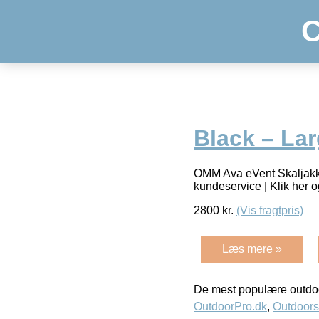
C
Black – La
OMM Ava eVent Skaljakke
kundeservice | Klik her 
2800
kr.
(Vis fragtpris)
Læs mere »
De mest populære outdoo
OutdoorPro.dk
,
Outdoors