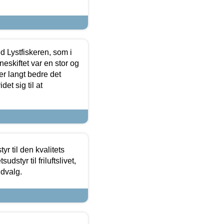
d Lystfiskeren, som i
neskiftet var en stor og
r langt bedre det
et sig til at
r til den kvalitets
dstyr til friluftslivet,
udvalg.