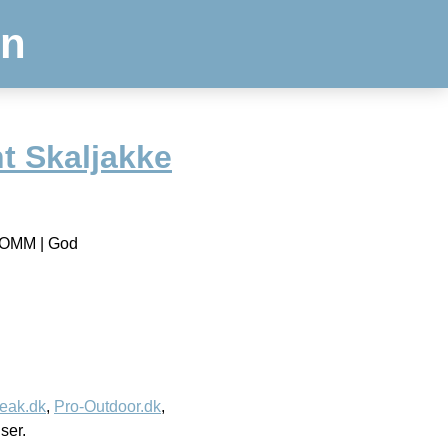
en
 Skaljakke
i OMM | God
eak.dk
,
Pro-Outdoor.dk
,
iser.