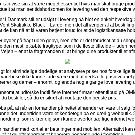
kan vise sig at være meget essentiel hvis man skal bruge produk
uelt at man ser tidshorisonten for levering ved den respektive v
i Danmark stiller udsigt til levering på blot en enkelt hverdag p
nt Skaljakke Black – Large, men det afhænger af at bestilling
t de kan nå at få varen betjent forud for at de logistikansatte hold
r byder på fragt uden gebyr, men ofte er det forudsat at du shopp
 den mest letkøbte fragttype, som i de fleste tilfælde – uden he
Vejen – er at få fragtmanden til at bringe dine produkter til et a
igt for almindelige dødelige at analysere priser hos forskellige fir
varehuse ikke kunne lade være med at nedsætte prisniveauet på
 herrer og damer – enormt, og endda nogle gange love levering
lønsomt at udforske indtil flere internet firmaer efter tilbud på 
 du bestiller, så du er sikret at modtage den bedste pris.
s på, at når en forhandler på nettet afhænder en vare til salg f
 kunne det undertiden være et kendetegn på en uærlig webbutik.
 anordning, som sikrer dig som kunde overfor uærlige internet w
for handler med kort eller betalinger med mobilen. Alternativt k
ælde af at du efterspørger at honorere pengene ude i fremtiden.