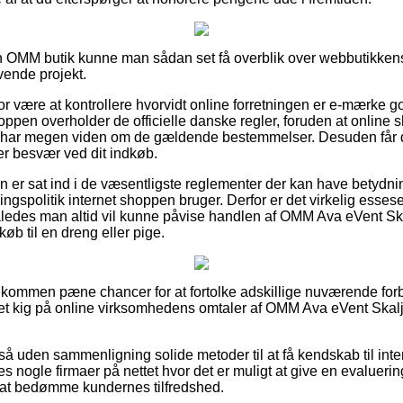
en OMM butik kunne man sådan set få overblik over webbutikkens 
vende projekt.
r være at kontrollere hvorvidt online forretningen er e-mærke go
oppen overholder de officielle danske regler, foruden at online
 har megen viden om de gældende bestemmelser. Desuden får du l
er besvær ved dit indkøb.
den er sat ind i de væsentligste reglementer der kan have betydni
spolitik internet shoppen bruger. Derfor er det virkelig essesen
 således man altid vil kunne påvise handlen af OMM Ava eVent Sk
b til en dreng eller pige.
fuldkommen pæne chancer for at fortolke adskillige nuværende for
ger et kig på online virksomhedens omtaler af OMM Ava eVent Skal
å uden sammenligning solide metoder til at få kendskab til int
 nogle firmaer på nettet hvor det er muligt at give en evaluering
l at bedømme kundernes tilfredshed.