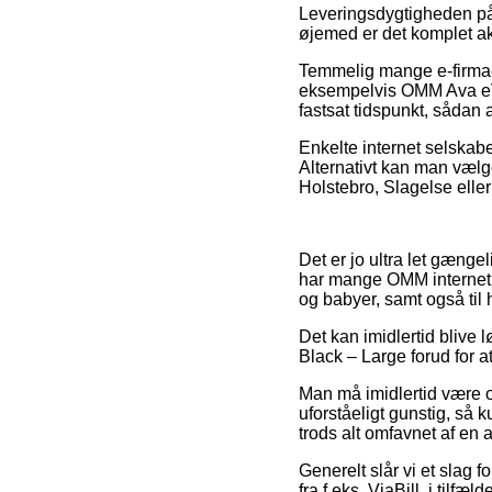
Leveringsdygtigheden på 
øjemed er det komplet akt
Temmelig mange e-firmaer 
eksempelvis OMM Ava eVe
fastsat tidspunkt, sådan a
Enkelte internet selskabe
Alternativt kan man vælge
Holstebro, Slagelse eller 
Det er jo ultra let gængel
har mange OMM internet 
og babyer, samt også til
Det kan imidlertid blive 
Black – Large forud for at
Man må imidlertid være ob
uforståeligt gunstig, så
trods alt omfavnet af en
Generelt slår vi et slag 
fra f.eks. ViaBill, i tilf