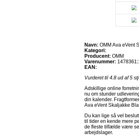
Navn:
OMM Ava eVent Sk
Kategori:
Producent:
OMM
Varenummer:
1478361:
EAN:
Vurderet til
4.8
ud af 5 st
Adskillige online forretni
nu om stunder udleverings
din kalender. Fragtformen
Ava eVent Skaljakke Bla
Du kan lige så vel beslutt
til tider en kende mere p
de fleste tilfælde være 
arbejdslager.