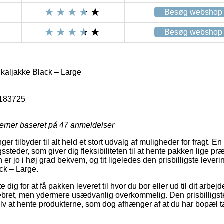
Besøg webshop
Besøg webshop
aljakke Black – Large
183725
jerner baseret på
47
anmeldelser
nger tilbyder til alt held et stort udvalg af muligheder for fragt. 
steder, som giver dig fleksibiliteten til at hente pakken lige præ
 er jo i høj grad bekvem, og tit ligeledes den prisbilligste lev
ck – Large.
e dig for at få pakken leveret til hvor du bor eller ud til dit arb
ebret, men ydermere usædvanlig overkommelig. Den prisbilligste f
selv at hente produkterne, som dog afhænger af at du har bopæl 