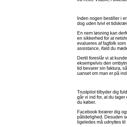
Inden nogen bestiller i 
dog uden tvivl et tidskræ
En nem løsning kan derfo
en sikkerhed for at netsh
evalueres af fagfolk som
assistance, ifald du mød
Dertil foreslår vi at kun
eksempelvis den ombytning
tid bevarer sin faktura,
uanset om man er på indkø
Trustpilot tilbyder dig 
går vi ind for, at du ta
du køber.
Facebook forærer dig ogs
pålidelighed. Desuden ses
ligeledes må udnyttes ti