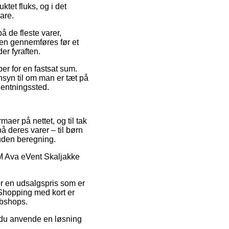
tet fluks, og i det
are.
å de fleste varer,
en gennemføres før et
er fyraften.
er for en fastsat sum.
nsyn til om man er tæt på
fhentningssted.
maer på nettet, og til tak
 deres varer – til børn
 uden beregning.
OMM Ava eVent Skaljakke
or en udsalgspris som er
 Shopping med kort er
ebshops.
an du anvende en løsning