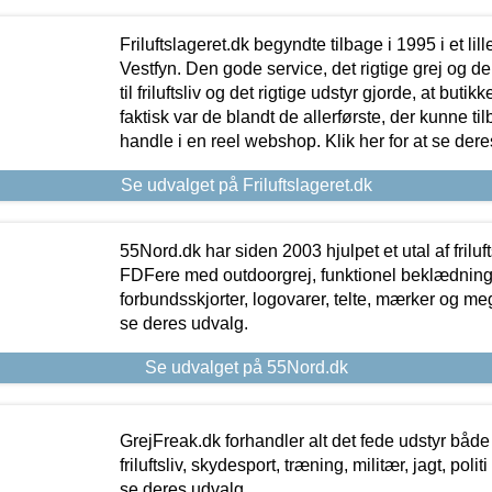
Friluftslageret.dk begyndte tilbage i 1995 i et lil
Vestfyn. Den gode service, det rigtige grej og 
til friluftsliv og det rigtige udstyr gjorde, at buti
faktisk var de blandt de allerførste, der kunne ti
handle i en reel webshop. Klik her for at se dere
Se udvalget på Friluftslageret.dk
55Nord.dk har siden 2003 hjulpet et utal af friluf
FDFere med outdoorgrej, funktionel beklædning,
forbundsskjorter, logovarer, telte, mærker og meg
se deres udvalg.
Se udvalget på 55Nord.dk
GrejFreak.dk forhandler alt det fede udstyr både t
friluftsliv, skydesport, træning, militær, jagt, politi
se deres udvalg.