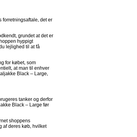
forretningsaftale, det er
dkendt, grundet at det er
 shoppen hyppigt
ejlighed til at få
ng for købet, som
tielt, at man til enhver
aljakke Black – Large,
brugeres tanker og derfor
jakke Black – Large før
ernet shoppens
 af deres køb, hvilket