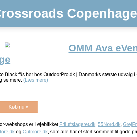
rossroads Copenhag
OMM Ava eVent
rge
 Black fås her hos OutdoorPro.dk | Danmarks største udvalg 
og se mere.
(Læs mere)
Køb nu »
r-webshops er i øjeblikket
Friluftslageret.dk
,
55Nord.dk
,
GrejFr
tore.dk
og
Outmore.dk
, som alle har et stort sortiment til gode pr