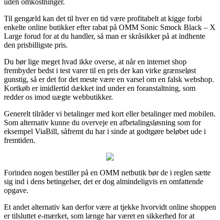
uden omkostninger.
Til gengæld kan det til hver en tid være profitabelt at kigge forbi
enkelte online butikker efter rabat på OMM Sonic Smock Black – X
Large forud for at du handler, så man er skråsikker på at indhente
den prisbilligste pris.
Du bør lige meget hvad ikke overse, at når en internet shop
frembyder bedst i test varer til en pris der kan virke grænseløst
gunstig, så er det for det meste være en varsel om en falsk webshop.
Kortkøb er imidlertid dækket ind under en foranstaltning, som
redder os imod uægte webbutikker.
Generelt tilråder vi betalinger med kort eller betalinger med mobilen.
Som alternativ kunne du overveje en afbetalingsløsning som for
eksempel ViaBill, såfremt du har i sinde at godtgøre beløbet ude i
fremtiden.
Forinden nogen bestiller på en OMM netbutik bør de i reglen sætte
sig ind i dens betingelser, det er dog almindeligvis en omfattende
opgave.
Et andet alternativ kan derfor være at tjekke hvorvidt online shoppen
er tilsluttet e-mærket, som længe har været en sikkerhed for at