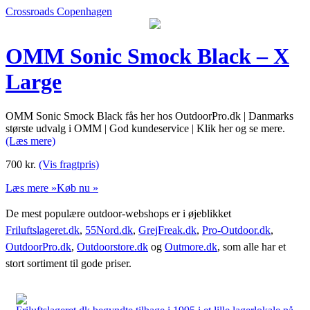
Crossroads Copenhagen
OMM Sonic Smock Black – X
Large
OMM Sonic Smock Black fås her hos OutdoorPro.dk | Danmarks
største udvalg i OMM | God kundeservice | Klik her og se mere.
(Læs mere)
700
kr.
(Vis fragtpris)
Læs mere »
Køb nu »
De mest populære outdoor-webshops er i øjeblikket
Friluftslageret.dk
,
55Nord.dk
,
GrejFreak.dk
,
Pro-Outdoor.dk
,
OutdoorPro.dk
,
Outdoorstore.dk
og
Outmore.dk
, som alle har et
stort sortiment til gode priser.