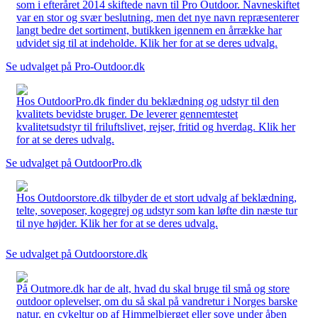
som i efteråret 2014 skiftede navn til Pro Outdoor. Navneskiftet
var en stor og svær beslutning, men det nye navn repræsenterer
langt bedre det sortiment, butikken igennem en årrække har
udvidet sig til at indeholde. Klik her for at se deres udvalg.
Se udvalget på Pro-Outdoor.dk
Hos OutdoorPro.dk finder du beklædning og udstyr til den
kvalitets bevidste bruger. De leverer gennemtestet
kvalitetsudstyr til friluftslivet, rejser, fritid og hverdag. Klik her
for at se deres udvalg.
Se udvalget på OutdoorPro.dk
Hos Outdoorstore.dk tilbyder de et stort udvalg af beklædning,
telte, soveposer, kogegrej og udstyr som kan løfte din næste tur
til nye højder. Klik her for at se deres udvalg.
Se udvalget på Outdoorstore.dk
På Outmore.dk har de alt, hvad du skal bruge til små og store
outdoor oplevelser, om du så skal på vandretur i Norges barske
natur, en cykeltur op af Himmelbjerget eller sove under åben