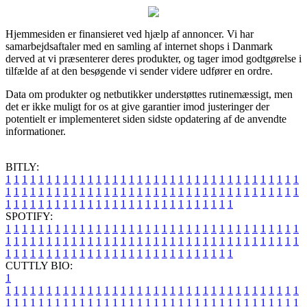
Hjemmesiden er finansieret ved hjælp af annoncer. Vi har
samarbejdsaftaler med en samling af internet shops i Danmark
derved at vi præsenterer deres produkter, og tager imod godtgørelse i
tilfælde af at den besøgende vi sender videre udfører en ordre.
Data om produkter og netbutikker understøttes rutinemæssigt, men
det er ikke muligt for os at give garantier imod justeringer der
potentielt er implementeret siden sidste opdatering af de anvendte
informationer.
BITLY:
1
1
1
1
1
1
1
1
1
1
1
1
1
1
1
1
1
1
1
1
1
1
1
1
1
1
1
1
1
1
1
1
1
1
1
1
1
1
1
1
1
1
1
1
1
1
1
1
1
1
1
1
1
1
1
1
1
1
1
1
1
1
1
1
1
1
1
1
1
1
1
1
1
1
1
1
1
1
1
1
1
1
1
1
1
1
1
1
1
1
1
1
1
1
1
1
1
1
1
1
SPOTIFY:
1
1
1
1
1
1
1
1
1
1
1
1
1
1
1
1
1
1
1
1
1
1
1
1
1
1
1
1
1
1
1
1
1
1
1
1
1
1
1
1
1
1
1
1
1
1
1
1
1
1
1
1
1
1
1
1
1
1
1
1
1
1
1
1
1
1
1
1
1
1
1
1
1
1
1
1
1
1
1
1
1
1
1
1
1
1
1
1
1
1
1
1
1
1
1
1
1
1
1
1
CUTTLY BIO:
1
1
1
1
1
1
1
1
1
1
1
1
1
1
1
1
1
1
1
1
1
1
1
1
1
1
1
1
1
1
1
1
1
1
1
1
1
1
1
1
1
1
1
1
1
1
1
1
1
1
1
1
1
1
1
1
1
1
1
1
1
1
1
1
1
1
1
1
1
1
1
1
1