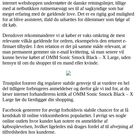
internet webshoppen understøtter de danske retningslinjer, tillige
med at netbutikken rutinemæssigt ses til af sagkyndige som har
meget erfaring med de gældende love. Det er en rigtig god mulighed
for at blive assisteret, ifald du udsættes for dilemmaer som følge af
dit køb.
Derudover rekommanderer vi at køber er vaks omkring de mest
relevante vilkår gældende for ordren, eksempelvis den returret e-
firmaet tilbyder. I den relation er det på samme måde relevant, at
man permanent gemmer sin e-mail kvittering, så man senere vil
kunne bevise købet af OMM Sonic Smock Black – X Large, uden
hensyn til om du shopper til en mand eller kvinde.
Trustpilot forærer dig regulære stabile genveje til at vurdere en hel
del tidligere forbrugeres anmeldelser og derfor går vi ind for, at du
læser internet forhandlerens kritik af OMM Sonic Smock Black – X
Large før du færdiggør din shopping.
Facebook genererer for øvrigt forholdsvis stabile chancer for at få
kendskab til online virksomhedens popularitet. I øvrigt ses nogle
online outlets hvor kunder kan notere en anmeldelse af
købsoplevelsen, hvilket ligeledes må drages fordel af til afvejning af
tilfredsheden hos kunderne.