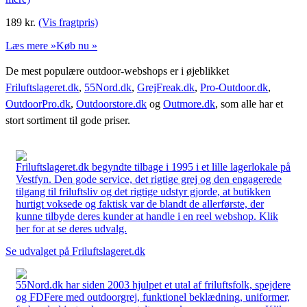
189
kr.
(Vis fragtpris)
Læs mere »
Køb nu »
De mest populære outdoor-webshops er i øjeblikket
Friluftslageret.dk
,
55Nord.dk
,
GrejFreak.dk
,
Pro-Outdoor.dk
,
OutdoorPro.dk
,
Outdoorstore.dk
og
Outmore.dk
, som alle har et
stort sortiment til gode priser.
Friluftslageret.dk begyndte tilbage i 1995 i et lille lagerlokale på
Vestfyn. Den gode service, det rigtige grej og den engagerede
tilgang til friluftsliv og det rigtige udstyr gjorde, at butikken
hurtigt voksede og faktisk var de blandt de allerførste, der
kunne tilbyde deres kunder at handle i en reel webshop. Klik
her for at se deres udvalg.
Se udvalget på Friluftslageret.dk
55Nord.dk har siden 2003 hjulpet et utal af friluftsfolk, spejdere
og FDFere med outdoorgrej, funktionel beklædning, uniformer,