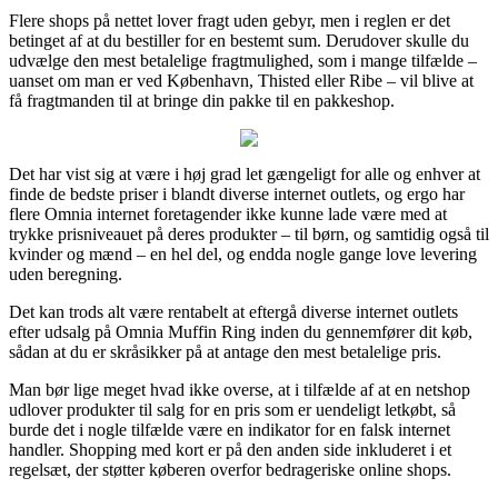
Flere shops på nettet lover fragt uden gebyr, men i reglen er det
betinget af at du bestiller for en bestemt sum. Derudover skulle du
udvælge den mest betalelige fragtmulighed, som i mange tilfælde –
uanset om man er ved København, Thisted eller Ribe – vil blive at
få fragtmanden til at bringe din pakke til en pakkeshop.
Det har vist sig at være i høj grad let gængeligt for alle og enhver at
finde de bedste priser i blandt diverse internet outlets, og ergo har
flere Omnia internet foretagender ikke kunne lade være med at
trykke prisniveauet på deres produkter – til børn, og samtidig også til
kvinder og mænd – en hel del, og endda nogle gange love levering
uden beregning.
Det kan trods alt være rentabelt at eftergå diverse internet outlets
efter udsalg på Omnia Muffin Ring inden du gennemfører dit køb,
sådan at du er skråsikker på at antage den mest betalelige pris.
Man bør lige meget hvad ikke overse, at i tilfælde af at en netshop
udlover produkter til salg for en pris som er uendeligt letkøbt, så
burde det i nogle tilfælde være en indikator for en falsk internet
handler. Shopping med kort er på den anden side inkluderet i et
regelsæt, der støtter køberen overfor bedrageriske online shops.