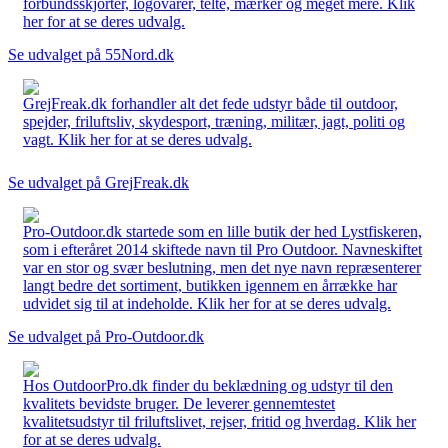
forbundsskjorter, logovarer, telte, mærker og meget mere. Klik
her for at se deres udvalg.
Se udvalget på 55Nord.dk
GrejFreak.dk forhandler alt det fede udstyr både til outdoor,
spejder, friluftsliv, skydesport, træning, militær, jagt, politi og
vagt. Klik her for at se deres udvalg.
Se udvalget på GrejFreak.dk
Pro-Outdoor.dk startede som en lille butik der hed Lystfiskeren,
som i efteråret 2014 skiftede navn til Pro Outdoor. Navneskiftet
var en stor og svær beslutning, men det nye navn repræsenterer
langt bedre det sortiment, butikken igennem en årrække har
udvidet sig til at indeholde. Klik her for at se deres udvalg.
Se udvalget på Pro-Outdoor.dk
Hos OutdoorPro.dk finder du beklædning og udstyr til den
kvalitets bevidste bruger. De leverer gennemtestet
kvalitetsudstyr til friluftslivet, rejser, fritid og hverdag. Klik her
for at se deres udvalg.