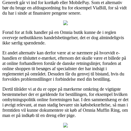
Generelt går vi ind for kortkøb eller MobilePay. Som et alternativ
bør du bruge en afdragsordning fra for eksempel ViaBill, for så vidt
du har i sinde at finansiere pengene senere.
Forud for at folk handler på en Omnia butik kunne de i reglen
overveje netbutikkens handelsbetingelser, det er dog almindeligvis
ikke særlig spændende.
Et andet alternativ kan derfor være at se nærmere på hvorvidt e-
handlen er tilsluttet e-mærket, eftersom det skulle være et billede på
at online forhandleren forstår de danske retningslinjer, foruden at
online shoppen tit besøges af specialister der har indsigt i
reglementet på området. Desuden får du genvej til bistand, hvis du
forvoldes problemstillinger i forbindelse med din bestilling.
Dertil tilråder vi at du er oppe på mærkerne omkring de vigtigste
bestemmelser der er gældende for bestillingen, for eksempel hvilken
ombytningspolitik online forretningen har. I den sammenhæng er det
i øvrigt relevant, at man stadig bevarer sin købsbekræftelse, så man i
fremtiden vil kunne dokumentere sit køb af Omnia Muffin Ring, om
man er på indkøb til en dreng eller pige.