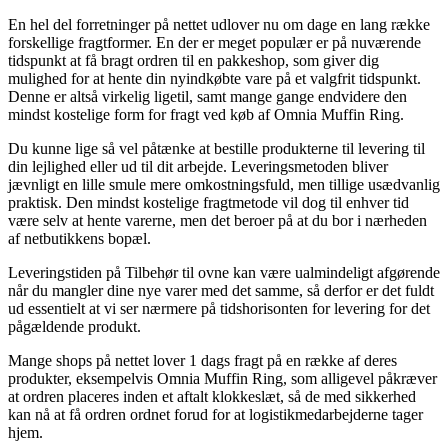
En hel del forretninger på nettet udlover nu om dage en lang række
forskellige fragtformer. En der er meget populær er på nuværende
tidspunkt at få bragt ordren til en pakkeshop, som giver dig
mulighed for at hente din nyindkøbte vare på et valgfrit tidspunkt.
Denne er altså virkelig ligetil, samt mange gange endvidere den
mindst kostelige form for fragt ved køb af Omnia Muffin Ring.
Du kunne lige så vel påtænke at bestille produkterne til levering til
din lejlighed eller ud til dit arbejde. Leveringsmetoden bliver
jævnligt en lille smule mere omkostningsfuld, men tillige usædvanlig
praktisk. Den mindst kostelige fragtmetode vil dog til enhver tid
være selv at hente varerne, men det beroer på at du bor i nærheden
af netbutikkens bopæl.
Leveringstiden på Tilbehør til ovne kan være ualmindeligt afgørende
når du mangler dine nye varer med det samme, så derfor er det fuldt
ud essentielt at vi ser nærmere på tidshorisonten for levering for det
pågældende produkt.
Mange shops på nettet lover 1 dags fragt på en række af deres
produkter, eksempelvis Omnia Muffin Ring, som alligevel påkræver
at ordren placeres inden et aftalt klokkeslæt, så de med sikkerhed
kan nå at få ordren ordnet forud for at logistikmedarbejderne tager
hjem.