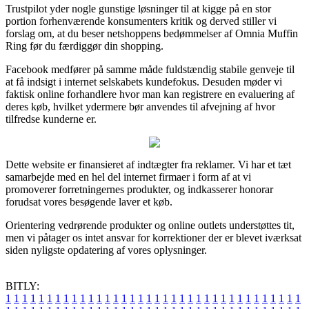
Trustpilot yder nogle gunstige løsninger til at kigge på en stor
portion forhenværende konsumenters kritik og derved stiller vi
forslag om, at du beser netshoppens bedømmelser af Omnia Muffin
Ring før du færdiggør din shopping.
Facebook medfører på samme måde fuldstændig stabile genveje til
at få indsigt i internet selskabets kundefokus. Desuden møder vi
faktisk online forhandlere hvor man kan registrere en evaluering af
deres køb, hvilket ydermere bør anvendes til afvejning af hvor
tilfredse kunderne er.
Dette website er finansieret af indtægter fra reklamer. Vi har et tæt
samarbejde med en hel del internet firmaer i form af at vi
promoverer forretningernes produkter, og indkasserer honorar
forudsat vores besøgende laver et køb.
Orientering vedrørende produkter og online outlets understøttes tit,
men vi påtager os intet ansvar for korrektioner der er blevet iværksat
siden nyligste opdatering af vores oplysninger.
BITLY:
1
1
1
1
1
1
1
1
1
1
1
1
1
1
1
1
1
1
1
1
1
1
1
1
1
1
1
1
1
1
1
1
1
1
1
1