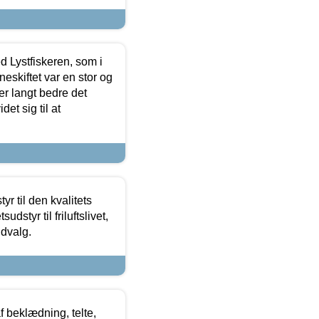
d Lystfiskeren, som i
neskiftet var en stor og
r langt bedre det
et sig til at
r til den kvalitets
dstyr til friluftslivet,
udvalg.
f beklædning, telte,