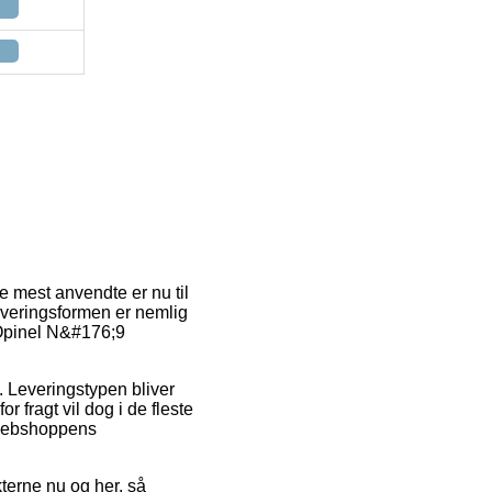
e mest anvendte er nu til
Leveringsformen er nemlig
 Opinel N&#176;9
e. Leveringstypen bliver
 fragt vil dog i de fleste
f webshoppens
terne nu og her, så