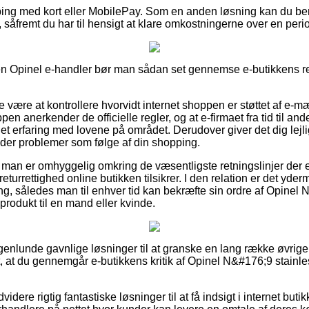
pping med kort eller MobilePay. Som en anden løsning kan du be
 såfremt du har til hensigt at klare omkostningerne over en peri
en Opinel e-handler bør man sådan set gennemse e-butikkens reg
 være at kontrollere hvorvidt internet shoppen er støttet af e-mæ
n anerkender de officielle regler, og at e-firmaet fra tid til and
et erfaring med lovene på området. Derudover giver det dig lejl
møder problemer som følge af din shopping.
t man er omhyggelig omkring de væsentligste retningslinjer der 
returrettighed online butikken tilsikrer. I den relation er det yde
ring, således man til enhver tid kan bekræfte sin ordre af Opinel
 produkt til en mand eller kvinde.
ogenlunde gavnlige løsninger til at granske en lang række øvrige
t, at du gennemgår e-butikkens kritik af Opinel N&#176;9 stainle
dere rigtig fantastiske løsninger til at få indsigt i internet but