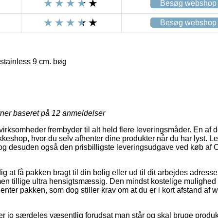
Besøg webshop
Besøg webshop
tainless 9 cm. bøg
rner baseret på
12
anmeldelser
rksomheder frembyder til alt held flere leveringsmåder. En af d
akkeshop, hvor du selv afhenter dine produkter når du har lyst. 
og desuden også den prisbilligste leveringsudgave ved køb af
 at få pakken bragt til din bolig eller ud til dit arbejdes adress
en tillige ultra hensigtsmæssig. Den mindst kostelige mulighed for
henter pakken, som dog stiller krav om at du er i kort afstand a
er jo særdeles væsentlig forudsat man står og skal bruge produk