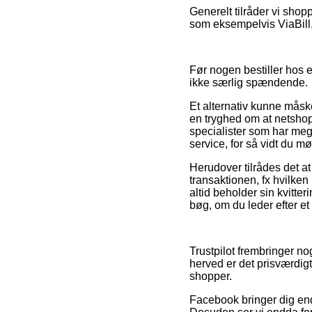
Generelt tilråder vi sho
som eksempelvis ViaBill,
Før nogen bestiller hos 
ikke særlig spændende.
Et alternativ kunne måske
en tryghed om at netshoppe
specialister som har meg
service, for så vidt du 
Herudover tilrådes det a
transaktionen, fx hvilken 
altid beholder sin kvitte
bøg, om du leder efter et
Trustpilot frembringer n
herved er det prisværdig
shopper.
Facebook bringer dig endvi