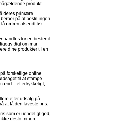
t pågældende produkt.
på deres primære
eroer på at bestillingen
 få ordren afsendt før
er handles for en bestemt
 ligegyldigt om man
ere dine produkter til en
på forskellige online
nødsaget til at stampe
mænd – eftertrykkeligt,
dlere efter udsalg på
 at få den laveste pris.
pris som er uendeligt god,
 ikke desto mindre