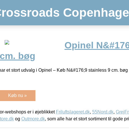
rossroads Copenhag
Opinel N&#176
 cm. bøg
 har et stort udvalg i Opinel – Køb N&#176;9 stainless 9 cm. bøg
Køb nu »
r-webshops er i øjeblikket
Friluftslageret.dk
,
55Nord.dk
,
GrejFr
tore.dk
og
Outmore.dk
, som alle har et stort sortiment til gode pr