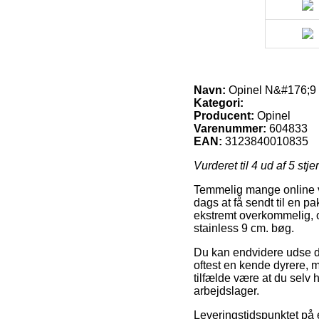
Navn:
Opinel N&#176;9 s
Kategori:
Producent:
Opinel
Varenummer:
604833
EAN:
3123840010835
Vurderet til
4
ud af 5 stje
Temmelig mange online vi
dags at få sendt til en p
ekstremt overkommelig, 
stainless 9 cm. bøg.
Du kan endvidere udse dig
oftest en kende dyrere, m
tilfælde være at du selv 
arbejdslager.
Leveringstidspunktet på 