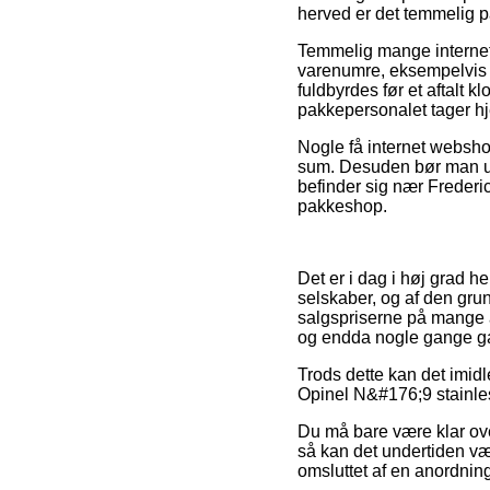
herved er det temmelig p
Temmelig mange internet
varenumre, eksempelvis 
fuldbyrdes før et aftalt k
pakkepersonalet tager h
Nogle få internet webshop
sum. Desuden bør man uds
befinder sig nær Frederic
pakkeshop.
Det er i dag i høj grad h
selskaber, og af den grun
salgspriserne på mange af
og endda nogle gange gar
Trods dette kan det imidle
Opinel N&#176;9 stainles
Du må bare være klar over
så kan det undertiden væ
omsluttet af en anordning