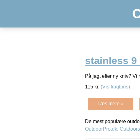
C
stainless 9
På jagt efter ny kniv? Vi
115
kr.
(Vis fragtpris)
Læs mere »
De mest populære outdoo
OutdoorPro.dk
,
Outdoors