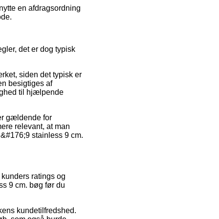
nytte en afdragsordning
ode.
ler, det er dog typisk
rket, siden det typisk er
en besigtiges af
ighed til hjælpende
er gældende for
rmere relevant, at man
 N&#176;9 stainless 9 cm.
 kunders ratings og
ss 9 cm. bøg før du
ikkens kundetilfredshed.