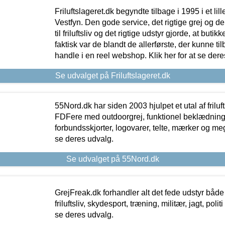
Friluftslageret.dk begyndte tilbage i 1995 i et lil
Vestfyn. Den gode service, det rigtige grej og 
til friluftsliv og det rigtige udstyr gjorde, at buti
faktisk var de blandt de allerførste, der kunne ti
handle i en reel webshop. Klik her for at se dere
Se udvalget på Friluftslageret.dk
55Nord.dk har siden 2003 hjulpet et utal af friluf
FDFere med outdoorgrej, funktionel beklædning,
forbundsskjorter, logovarer, telte, mærker og meg
se deres udvalg.
Se udvalget på 55Nord.dk
GrejFreak.dk forhandler alt det fede udstyr både t
friluftsliv, skydesport, træning, militær, jagt, politi
se deres udvalg.