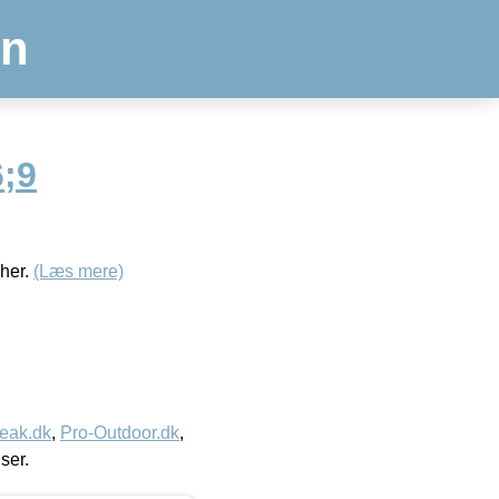
en
;9
 her.
(Læs mere)
eak.dk
,
Pro-Outdoor.dk
,
iser.