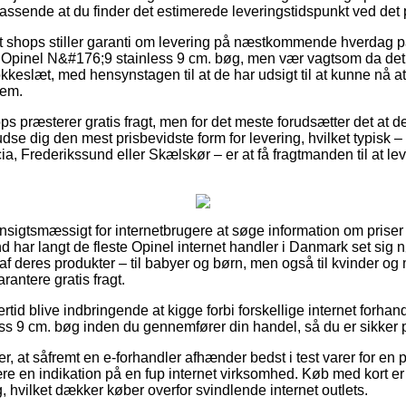
assende at du finder det estimerede leveringstidspunkt ved de
 shops stiller garanti om levering på næstkommende hverdag 
Opinel N&#176;9 stainless 9 cm. bøg, men vær vagtsom da det b
lokkeslæt, med hensynstagen til at de har udsigt til at kunne nå at
jem.
s præsterer gratis fragt, men for det meste forudsætter det at d
e dig den mest prisbevidste form for levering, hvilket typisk –
ia, Frederikssund eller Skælskør – er at få fragtmanden til at lev
ensigtsmæssigt for internetbrugere at søge information om priser 
d har langt de fleste Opinel internet handler i Danmark set sig 
 deres produkter – til babyer og børn, men også til kvinder og 
antere gratis fragt.
rtid blive indbringende at kigge forbi forskellige internet forhan
s 9 cm. bøg inden du gennemfører din handel, så du er sikker på
, at såfremt en e-forhandler afhænder bedst i test varer for en 
re en indikation på en fup internet virksomhed. Køb med kort er
, hvilket dækker køber overfor svindlende internet outlets.