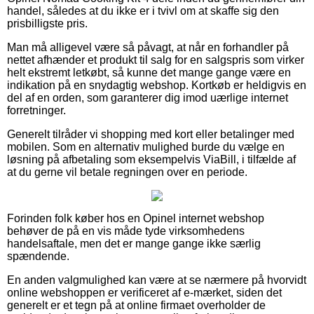
handel, således at du ikke er i tvivl om at skaffe sig den
prisbilligste pris.
Man må alligevel være så påvagt, at når en forhandler på
nettet afhænder et produkt til salg for en salgspris som virker
helt ekstremt letkøbt, så kunne det mange gange være en
indikation på en snydagtig webshop. Kortkøb er heldigvis en
del af en orden, som garanterer dig imod uærlige internet
forretninger.
Generelt tilråder vi shopping med kort eller betalinger med
mobilen. Som en alternativ mulighed burde du vælge en
løsning på afbetaling som eksempelvis ViaBill, i tilfælde af
at du gerne vil betale regningen over en periode.
Forinden folk køber hos en Opinel internet webshop
behøver de på en vis måde tyde virksomhedens
handelsaftale, men det er mange gange ikke særlig
spændende.
En anden valgmulighed kan være at se nærmere på hvorvidt
online webshoppen er verificeret af e-mærket, siden det
generelt er et tegn på at online firmaet overholder de