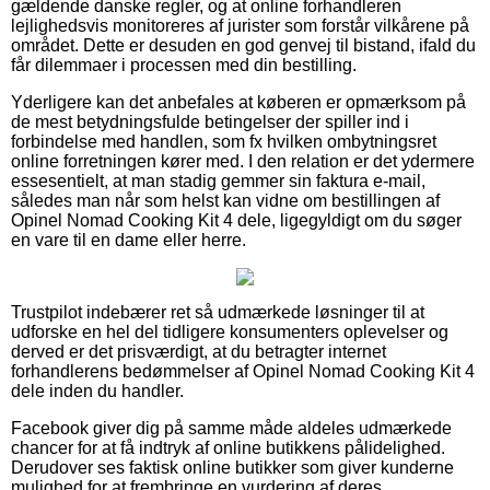
gældende danske regler, og at online forhandleren
lejlighedsvis monitoreres af jurister som forstår vilkårene på
området. Dette er desuden en god genvej til bistand, ifald du
får dilemmaer i processen med din bestilling.
Yderligere kan det anbefales at køberen er opmærksom på
de mest betydningsfulde betingelser der spiller ind i
forbindelse med handlen, som fx hvilken ombytningsret
online forretningen kører med. I den relation er det ydermere
essesentielt, at man stadig gemmer sin faktura e-mail,
således man når som helst kan vidne om bestillingen af
Opinel Nomad Cooking Kit 4 dele, ligegyldigt om du søger
en vare til en dame eller herre.
Trustpilot indebærer ret så udmærkede løsninger til at
udforske en hel del tidligere konsumenters oplevelser og
derved er det prisværdigt, at du betragter internet
forhandlerens bedømmelser af Opinel Nomad Cooking Kit 4
dele inden du handler.
Facebook giver dig på samme måde aldeles udmærkede
chancer for at få indtryk af online butikkens pålidelighed.
Derudover ses faktisk online butikker som giver kunderne
mulighed for at frembringe en vurdering af deres