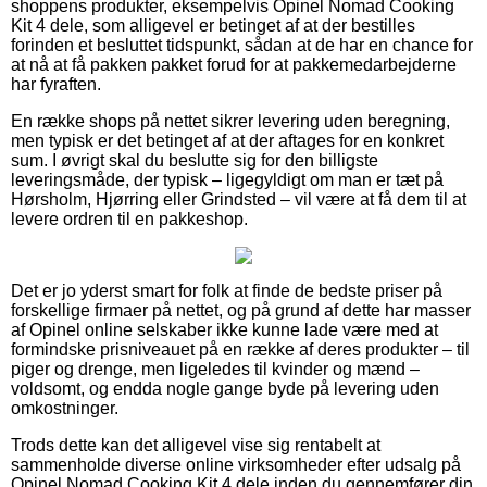
shoppens produkter, eksempelvis Opinel Nomad Cooking
Kit 4 dele, som alligevel er betinget af at der bestilles
forinden et besluttet tidspunkt, sådan at de har en chance for
at nå at få pakken pakket forud for at pakkemedarbejderne
har fyraften.
En række shops på nettet sikrer levering uden beregning,
men typisk er det betinget af at der aftages for en konkret
sum. I øvrigt skal du beslutte sig for den billigste
leveringsmåde, der typisk – ligegyldigt om man er tæt på
Hørsholm, Hjørring eller Grindsted – vil være at få dem til at
levere ordren til en pakkeshop.
Det er jo yderst smart for folk at finde de bedste priser på
forskellige firmaer på nettet, og på grund af dette har masser
af Opinel online selskaber ikke kunne lade være med at
formindske prisniveauet på en række af deres produkter – til
piger og drenge, men ligeledes til kvinder og mænd –
voldsomt, og endda nogle gange byde på levering uden
omkostninger.
Trods dette kan det alligevel vise sig rentabelt at
sammenholde diverse online virksomheder efter udsalg på
Opinel Nomad Cooking Kit 4 dele inden du gennemfører din