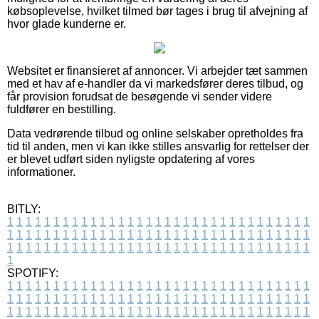
købsoplevelse, hvilket tilmed bør tages i brug til afvejning af
hvor glade kunderne er.
Websitet er finansieret af annoncer. Vi arbejder tæt sammen
med et hav af e-handler da vi markedsfører deres tilbud, og
får provision forudsat de besøgende vi sender videre
fuldfører en bestilling.
Data vedrørende tilbud og online selskaber opretholdes fra
tid til anden, men vi kan ikke stilles ansvarlig for rettelser der
er blevet udført siden nyligste opdatering af vores
informationer.
BITLY:
1
1
1
1
1
1
1
1
1
1
1
1
1
1
1
1
1
1
1
1
1
1
1
1
1
1
1
1
1
1
1
1
1
1
1
1
1
1
1
1
1
1
1
1
1
1
1
1
1
1
1
1
1
1
1
1
1
1
1
1
1
1
1
1
1
1
1
1
1
1
1
1
1
1
1
1
1
1
1
1
1
1
1
1
1
1
1
1
1
1
1
1
1
1
1
1
1
1
1
1
SPOTIFY:
1
1
1
1
1
1
1
1
1
1
1
1
1
1
1
1
1
1
1
1
1
1
1
1
1
1
1
1
1
1
1
1
1
1
1
1
1
1
1
1
1
1
1
1
1
1
1
1
1
1
1
1
1
1
1
1
1
1
1
1
1
1
1
1
1
1
1
1
1
1
1
1
1
1
1
1
1
1
1
1
1
1
1
1
1
1
1
1
1
1
1
1
1
1
1
1
1
1
1