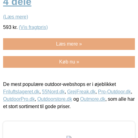
4 dele
(Læs mere)
593
kr.
(Vis fragtpris)
Læs mere »
Køb nu »
De mest populære outdoor-webshops er i øjeblikket
Friluftslageret.dk
,
55Nord.dk
,
GrejFreak.dk
,
Pro-Outdoor.dk
,
OutdoorPro.dk
,
Outdoorstore.dk
og
Outmore.dk
, som alle har
et stort sortiment til gode priser.