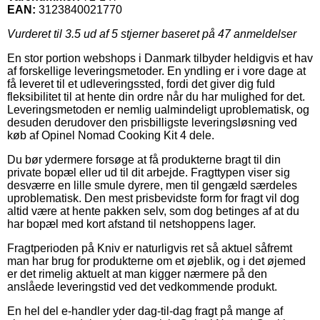
EAN:
3123840021770
Vurderet til
3.5
ud af 5 stjerner baseret på
47
anmeldelser
En stor portion webshops i Danmark tilbyder heldigvis et hav
af forskellige leveringsmetoder. En yndling er i vore dage at
få leveret til et udleveringssted, fordi det giver dig fuld
fleksibilitet til at hente din ordre når du har mulighed for det.
Leveringsmetoden er nemlig ualmindeligt uproblematisk, og
desuden derudover den prisbilligste leveringsløsning ved
køb af Opinel Nomad Cooking Kit 4 dele.
Du bør ydermere forsøge at få produkterne bragt til din
private bopæl eller ud til dit arbejde. Fragttypen viser sig
desværre en lille smule dyrere, men til gengæld særdeles
uproblematisk. Den mest prisbevidste form for fragt vil dog
altid være at hente pakken selv, som dog betinges af at du
har bopæl med kort afstand til netshoppens lager.
Fragtperioden på Kniv er naturligvis ret så aktuel såfremt
man har brug for produkterne om et øjeblik, og i det øjemed
er det rimelig aktuelt at man kigger nærmere på den
anslåede leveringstid ved det vedkommende produkt.
En hel del e-handler yder dag-til-dag fragt på mange af