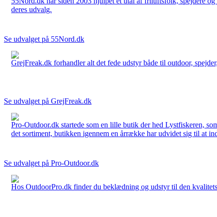
55Nord.dk har siden 2003 hjulpet et utal af friluftsfolk, spejdere 
deres udvalg.
Se udvalget på 55Nord.dk
GrejFreak.dk forhandler alt det fede udstyr både til outdoor, spejder, 
Se udvalget på GrejFreak.dk
Pro-Outdoor.dk startede som en lille butik der hed Lystfiskeren, so
det sortiment, butikken igennem en årrække har udvidet sig til at in
Se udvalget på Pro-Outdoor.dk
Hos OutdoorPro.dk finder du beklædning og udstyr til den kvalitets bev