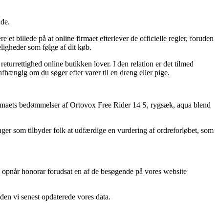
jde.
 billede på at online firmaet efterlever de officielle regler, foruden
ligheder som følge af dit køb.
eturrettighed online butikken lover. I den relation er det tilmed
fhængig om du søger efter varer til en dreng eller pige.
r e-firmaets bedømmelser af Ortovox Free Rider 14 S, rygsæk, aqua blend
ninger som tilbyder folk at udfærdige en vurdering af ordreforløbet, som
 opnår honorar forudsat en af de besøgende på vores website
iden vi senest opdaterede vores data.