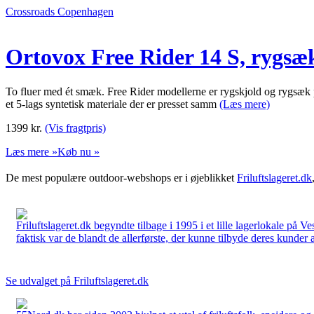
Crossroads Copenhagen
Ortovox Free Rider 14 S, rygsæ
To fluer med ét smæk. Free Rider modellerne er rygskjold og rygsæk p
et 5-lags syntetisk materiale der er presset samm
(Læs mere)
1399
kr.
(Vis fragtpris)
Læs mere »
Køb nu »
De mest populære outdoor-webshops er i øjeblikket
Friluftslageret.dk
Friluftslageret.dk begyndte tilbage i 1995 i et lille lagerlokale på V
faktisk var de blandt de allerførste, der kunne tilbyde deres kunder 
Se udvalget på Friluftslageret.dk