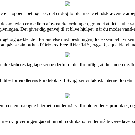
e e-shoppens betingelser, det er dog for det meste et tidskrævende arbe
ksomheden er medlem af e-mærke ordningen, grundet at det skulle være et
ningen. Det giver dig genvej til at blive hjulpet, når du møder vanske
r gør sig gældende i forbindelse med bestillingen, for eksempel hvilken r
t kan påvise sin ordre af Ortovox Free Rider 14 S, rygsæk, aqua blend, ua
kke andre køberes iagttagelser og derfor er det fornuftigt, at du studere
b til e-forhandlerens kundefokus. I øvrigt ser vi faktisk internet forret
n med en mængde internet handler når vi formidler deres produkter, og
n, men vi giver ingen garanti imod modifikationer der måtte være lavet s