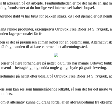
er til adressen på dit arbejde. Fragtmuligheden er for det meste en sjat 
dog forudsætter at du bor lige ved internet selskabets bopæl.
rende ifald vi har brug for pakken straks, og i det øjemed er det neml
lang række produkter, eksempelvis Ortovox Free Rider 14 S, rygsæk, aqua
inden lagerpersonalet får fri.
iden er det så præmissen at man køber for en bestemt sum. Alternativt s
få fragtmanden til at køre varerne til et afhentningssted.
 priser på flere forhandlere på nettet, og til tak har mange Ortovox butikk
 og mænd – betragteligt, og endda nogle gange byde på gratis levering.
forretninger på nettet efter udsalg på Ortovox Free Rider 14 S, rygsæk, 
pris som kan ses som himmelråbende letkøbt, så kan det for det meste v
 outlets.
m et alternativ kunne du drage fordel af en afdragsordning fra eksempelv