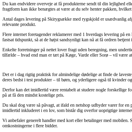
Du kan endvidere overveje at få produkterne sendt til din lejlighed ell
fragtform kan ikke benægtes at være at du selv henter pakken, hvilket 
Antal dages levering på Skirygsække med rygskjold er usædvanlig afgø
relevante produkt.
Flere internet foretagender reklamerer med 1 hverdags levering på en 
fastsat tidspunkt, så at de højst sandsynligt kan nå at få ordren betjent 
Enkelte forretninger på nettet lover fragt uden beregning, men undert
tilfælde – hvad end man er tæt på Køge, Varde eller Sorø – vil være at 
Det er i dag rigtig praktisk for almindelige dødelige at finde de laveste
deres bedst i test produkter – til børn, og yderligere også til kvinder
Derfor kan det imidlertid være rentabelt at studere nogle forskellige 
på at få den mindst kostelige pris.
Du skal dog være så påvagt, at ifald en netshop udbyder varer for en 
imidlertid inkluderet i en lov, som bistår dig overfor uoprigtige internet
Vi anbefaler generelt handler med kort eller betalinger med mobilen. So
omkostningerne i flere bidder.