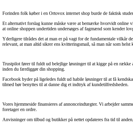
Forinden folk køber i en Ortovox internet shop burde de faktisk studer
Et alternativt forslag kunne måske være at bemærke hvorvidt online vir
at online shoppen undertiden undersøges af fagmænd som kender lovgiv
Yderligere tilrådes det at man er på vagt for de fundamentale vilkår de
relevant, at man altid sikrer ens kvitteringsmail, så man når som hels
Trustpilot fører til fuldt ud belejlige løsninger til at kigge på en ræ
inden du færdiggør din shopping.
Facebook byder på ligeledes fuldt ud habile løsninger til at få kendska
tilmed bør benyttes til at danne dig et indtryk af kundetilfredsheden.
Vores hjemmeside finansieres af annonceindtægter. Vi arbejder samme
foretager en ordre.
Anvisninger om tilbud og butikker på nettet opdateres fra tid til ande