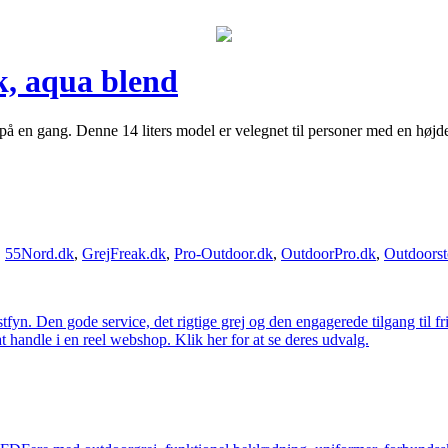
k, aqua blend
å en gang. Denne 14 liters model er velegnet til personer med en højd
,
55Nord.dk
,
GrejFreak.dk
,
Pro-Outdoor.dk
,
OutdoorPro.dk
,
Outdoorst
estfyn. Den gode service, det rigtige grej og den engagerede tilgang til fr
at handle i en reel webshop. Klik her for at se deres udvalg.