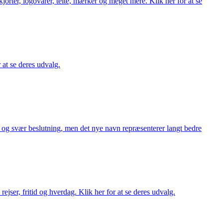
orter, logovarer, telte, mærker og meget mere. Klik her for at se
r at se deres udvalg.
or og svær beslutning, men det nye navn repræsenterer langt bedre
rejser, fritid og hverdag. Klik her for at se deres udvalg.