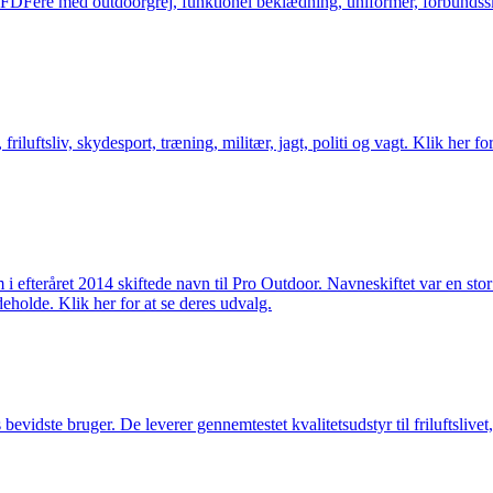
og FDFere med outdoorgrej, funktionel beklædning, uniformer, forbundsskj
friluftsliv, skydesport, træning, militær, jagt, politi og vagt. Klik her fo
m i efteråret 2014 skiftede navn til Pro Outdoor. Navneskiftet var en st
deholde. Klik her for at se deres udvalg.
idste bruger. De leverer gennemtestet kvalitetsudstyr til friluftslivet, 