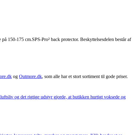
e på 150-175 cm.SPS-Pro² back protector. Beskyttelsesdelen består af
ore.dk
og
Outmore.dk
, som alle har et stort sortiment til gode priser.
iluftsliv og det rigtige udstyr gjorde, at butikken hurtigt voksede og