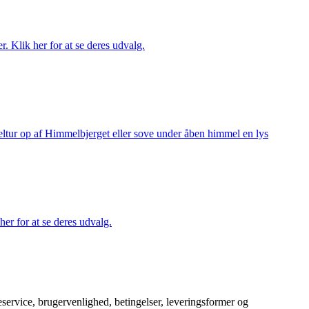
r. Klik her for at se deres udvalg.
keltur op af Himmelbjerget eller sove under åben himmel en lys
her for at se deres udvalg.
service, brugervenlighed, betingelser, leveringsformer og