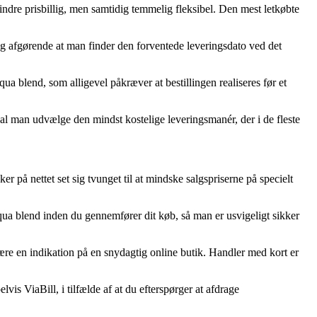
mindre prisbillig, men samtidig temmelig fleksibel. Den mest letkøbte
ig afgørende at man finder den forventede leveringsdato ved det
 blend, som alligevel påkræver at bestillingen realiseres før et
kal man udvælge den mindst kostelige leveringsmanér, der i de fleste
er på nettet set sig tvunget til at mindske salgspriserne på specielt
aqua blend inden du gennemfører dit køb, så man er usvigeligt sikker
ære en indikation på en snydagtig online butik. Handler med kort er
is ViaBill, i tilfælde af at du efterspørger at afdrage