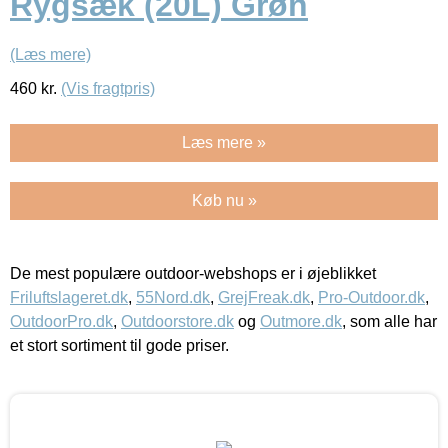
Rygsæk (20L) Grøn
(Læs mere)
460
kr.
(Vis fragtpris)
Læs mere »
Køb nu »
De mest populære outdoor-webshops er i øjeblikket
Friluftslageret.dk
,
55Nord.dk
,
GrejFreak.dk
,
Pro-Outdoor.dk
,
OutdoorPro.dk
,
Outdoorstore.dk
og
Outmore.dk
, som alle har
et stort sortiment til gode priser.