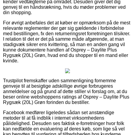
kender vedtægterne på området. Desuden giver det dig
genvej til en håndsrækning, hvis du møder problemer ved
din shopping.
For øvrigt anbefales det at køber er opmærksom på de mest
relevante reglementer der gør sig gældende i forbindelse
med bestillingen, fx den returneringsret forretningen tilsikrer.
I relation til det er det på samme måde afgørende, at man
stadigvæk sikrer ens kvittering, så man en anden gang vil
kunne dokumentere handlen af Osprey – Daylite Plus
Rygsæk (20L) Grøn, hvad end du shopper til en mand eller
kvinde.
Trustpilot fremskaffer uden sammenligning fornemme
genveje til at besigtige adskillige øvrige forbrugeres
anmeldelser og på grund af dette stiller vi forslag om, at du
beser online webshoppens ratings af Osprey – Daylite Plus
Rygsæk (20L) Grøn forinden du bestiller.
Facebook medfører ligeledes sådan set anstændige
metoder til at få indblik i internet virksomhedens
pålidelighed. Desuden ses faktisk e-forretninger hvor folk
kan nedfælde en evaluering af deres køb, som lige så vel
kan benyttes til vurdering af tilfredsheden hos kunderne.