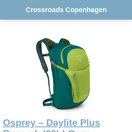
Crossroads Copenhagen
Osprey – Daylite Plus