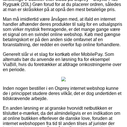
Rygsæk (20L) Grøn forud for at du placerer ordren, således
at man er skråsikker på at opnå den mest betalelige pris.
Man må imidlertid være årvågen med, at ifald en internet
handler afhænder deres produkter til salg for en udsalgspris
som virker mystisk fremragende, er det mange gange være
et signal om en svindel online webshop. Køb med gængse
betalingskort er på den anden side omfavnet af en
foranstaltning, der redder en overfor fup online forhandlere.
Generelt slår vi et slag for kortkøb eller MobilePay. Som
alternativ bør du anvende en løsning fra for eksempel
ViaBill, hvis du foretrækker at afdrage omkostningerne over
en periode.
Inden nogen bestiller i en Osprey internet webshop kunne
de i princippet studere deres vilkår, det er dog undertiden et
tidskrævende arbejde.
En anden løsning er at granske hvorvidt netbutikken er
tilsluttet e-mærket, da det almindeligvis er en indikation om
at online butikken efterlever de danske love, foruden at
internet webshoppen fra tid til anden tilses af jurister der