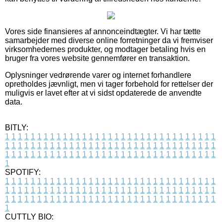
Vores side finansieres af annonceindtægter. Vi har tætte
samarbejder med diverse online forretninger da vi fremviser
virksomhedernes produkter, og modtager betaling hvis en
bruger fra vores website gennemfører en transaktion.
Oplysninger vedrørende varer og internet forhandlere
opretholdes jævnligt, men vi tager forbehold for rettelser der
muligvis er lavet efter at vi sidst opdaterede de anvendte
data.
BITLY:
1
1
1
1
1
1
1
1
1
1
1
1
1
1
1
1
1
1
1
1
1
1
1
1
1
1
1
1
1
1
1
1
1
1
1
1
1
1
1
1
1
1
1
1
1
1
1
1
1
1
1
1
1
1
1
1
1
1
1
1
1
1
1
1
1
1
1
1
1
1
1
1
1
1
1
1
1
1
1
1
1
1
1
1
1
1
1
1
1
1
1
1
1
1
1
1
1
1
1
1
SPOTIFY:
1
1
1
1
1
1
1
1
1
1
1
1
1
1
1
1
1
1
1
1
1
1
1
1
1
1
1
1
1
1
1
1
1
1
1
1
1
1
1
1
1
1
1
1
1
1
1
1
1
1
1
1
1
1
1
1
1
1
1
1
1
1
1
1
1
1
1
1
1
1
1
1
1
1
1
1
1
1
1
1
1
1
1
1
1
1
1
1
1
1
1
1
1
1
1
1
1
1
1
1
CUTTLY BIO: