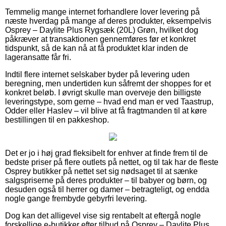
Temmelig mange internet forhandlere lover levering på
næste hverdag på mange af deres produkter, eksempelvis
Osprey – Daylite Plus Rygsæk (20L) Grøn, hvilket dog
påkræver at transaktionen gennemføres før et konkret
tidspunkt, så de kan nå at få produktet klar inden de
lageransatte får fri.
Indtil flere internet selskaber byder på levering uden
beregning, men undertiden kun såfremt der shoppes for et
konkret beløb. I øvrigt skulle man overveje den billigste
leveringstype, som gerne – hvad end man er ved Taastrup,
Odder eller Haslev – vil blive at få fragtmanden til at køre
bestillingen til en pakkeshop.
Det er jo i høj grad fleksibelt for enhver at finde frem til de
bedste priser på flere outlets på nettet, og til tak har de fleste
Osprey butikker på nettet set sig nødsaget til at sænke
salgspriserne på deres produkter – til babyer og børn, og
desuden også til herrer og damer – betragteligt, og endda
nogle gange frembyde gebyrfri levering.
Dog kan det alligevel vise sig rentabelt at eftergå nogle
forskellige e-butikker efter tilbud på Osprey – Daylite Plus