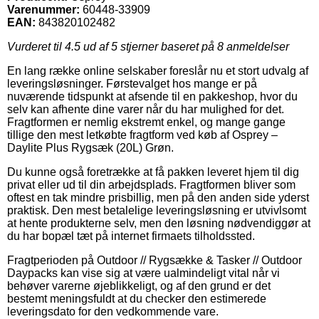
Varenummer:
60448-33909
EAN:
843820102482
Vurderet til
4.5
ud af 5 stjerner baseret på
8
anmeldelser
En lang række online selskaber foreslår nu et stort udvalg af
leveringsløsninger. Førstevalget hos mange er på
nuværende tidspunkt at afsende til en pakkeshop, hvor du
selv kan afhente dine varer når du har mulighed for det.
Fragtformen er nemlig ekstremt enkel, og mange gange
tillige den mest letkøbte fragtform ved køb af Osprey –
Daylite Plus Rygsæk (20L) Grøn.
Du kunne også foretrække at få pakken leveret hjem til dig
privat eller ud til din arbejdsplads. Fragtformen bliver som
oftest en tak mindre prisbillig, men på den anden side yderst
praktisk. Den mest betalelige leveringsløsning er utvivlsomt
at hente produkterne selv, men den løsning nødvendiggør at
du har bopæl tæt på internet firmaets tilholdssted.
Fragtperioden på Outdoor // Rygsække & Tasker // Outdoor
Daypacks kan vise sig at være ualmindeligt vital når vi
behøver varerne øjeblikkeligt, og af den grund er det
bestemt meningsfuldt at du checker den estimerede
leveringsdato for den vedkommende vare.